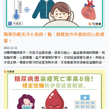
簡單防範天冷６疾病！醫：睡覺放件外套助防心肌梗
塞。
2021-11-11
洪暐傑醫師表示，天氣冷血管收縮，容易引起心、腦血管疾病的問題，例
如腦中風、心肌梗塞。且不單僅限於寒冷，也包括溫度變化過大，例如太
冷或太熱，像是在較冷的浴室洗熱水澡，又或者是洗完澡後從溫暖的浴室
回到較冷的房間等。這些情況年長、三高等慢性疾病者、有心、腦血管疾
病史者等風險族群更要注意。