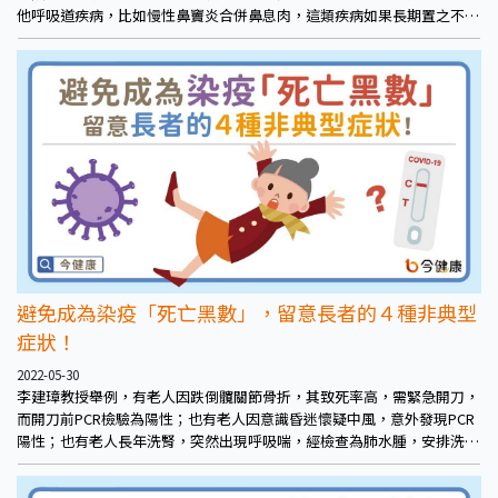
他呼吸道疾病，比如慢性鼻竇炎合併鼻息肉，這類疾病如果長期置之不
理，恐增加中耳炎和睡眠呼吸中止等共病風險。
避免成為染疫「死亡黑數」，留意長者的４種非典型
症狀！
2022-05-30
李建璋教授舉例，有老人因跌倒髖關節骨折，其致死率高，需緊急開刀，
而開刀前PCR檢驗為陽性；也有老人因意識昏迷懷疑中風，意外發現PCR
陽性；也有老人長年洗腎，突然出現呼吸喘，經檢查為肺水腫，安排洗腎
時發現PCR陽性。