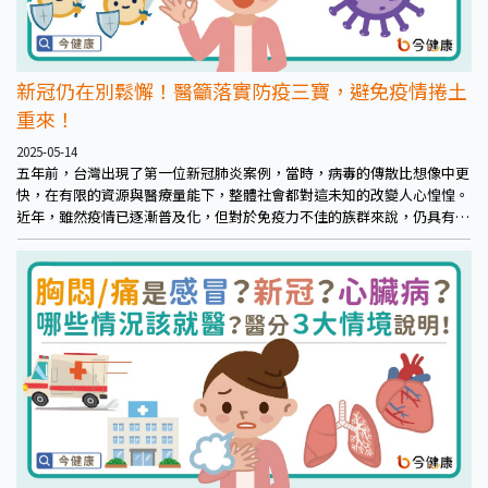
新冠仍在別鬆懈！醫籲落實防疫三寶，避免疫情捲土
重來！
2025-05-14
五年前，台灣出現了第一位新冠肺炎案例，當時，病毒的傳散比想像中更
快，在有限的資源與醫療量能下，整體社會都對這未知的改變人心惶惶。
近年，雖然疫情已逐漸普及化，但對於免疫力不佳的族群來說，仍具有一
定威脅。根據疾管署最新數據指出，近半年新冠病毒併發重症本土病例，
已累計500多例，其中更有100多例因此喪命，平均每個月仍有近20人遭
新冠奪命，可見新冠病毒影響之大。呼籲民眾應化被動為主動，積極加強
自主防護管理，打造更具防疫韌性的社會，避免疫情捲土重來。