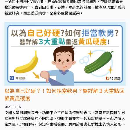
一名四十四歲HIV感染者，在新冠疫情期間因為滯留海外、中斷抗病毒藥
物治療長達兩年。直到因咳嗽、發燒、喘赴急診就醫，檢查發現並非感染
新冠肺炎，而是愛滋病發、全身多處黴菌感染。
以為自己好硬？！如何拒當軟男？醫詳解３大重點回
歸黃瓜硬度
2023-02-16
亞洲大學附屬醫院男性功能中心主任邱鴻傑醫師表示，常常在診間聽到男
女生對於勃起硬度的不同想法，卻很少有雙方一起就診的案例。西洋情人
節之際，邱醫師特別與知名主播徐展元共同於臉書社群推出的情人節影片
企劃，打造「硬度生鮮四件組」，期望以此幫助兩性透過生活化的方式，