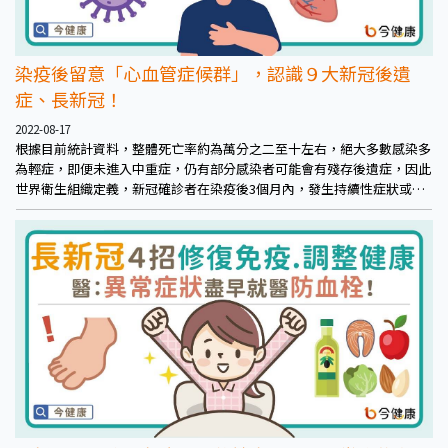
染疫後留意「心血管症候群」，認識９大新冠後遺
症、長新冠！
2022-08-17
根據目前統計資料，整體死亡率約為萬分之二至十左右，絕大多數感染多
為輕症，即便未進入中重症，仍有部分感染者可能會有殘存後遺症，因此
世界衛生組織定義，新冠確診者在染疫後3個月內，發生持續性症狀或後
遺症長達2個月以上為「長新冠症候群」，目前統計全球約有1至2成感染
者，在病毒急性感染康復後會有此現象，涵蓋症狀五花八門，包含各器
官、系統或感官病症，常見的有：