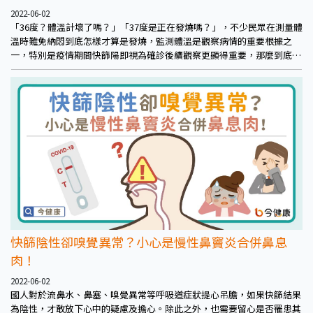
2022-06-02
「36度？體溫計壞了嗎？」「37度是正在發燒嗎？」，不少民眾在測量體
溫時難免納悶到底怎樣才算是發燒，監測體溫是觀察病情的重要根據之
一，特別是疫情期間快篩陽即視為確診後續觀察更顯得重要，那麼到底怎
麼量才對？又該注意什麼？哪時候要就醫？民生承安診所王健宇醫師一一
解惑。
快篩陰性卻嗅覺異常？小心是慢性鼻竇炎合併鼻息
肉！
2022-06-02
國人對於流鼻水、鼻塞、嗅覺異常等呼吸道症狀提心吊膽，如果快篩結果
為陰性，才敢放下心中的疑慮及擔心。除此之外，也需要留心是否罹患其