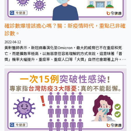
確診數爆增該擔心嗎？醫：新疫情時代，重點已非確
診數。
2022-04-12
黃軒醫師表示，新冠病毒演化至Omicron，最大的威脅已不在重症和死
亡，而是擴散率極高，以無惡意但容易理解的方式來說，這意味著「普
獎」機率大幅提升，重症率、重症人口等「大獎」自然也會跟著上升。而
若確診數上升提高了重症率，威脅到的將會是醫療量能，醫療量能受到衝
擊，重症的治療便是個問題，死亡率也會跟著增加。Omicron在台灣開始
蔓延時，台灣就進入了「新疫情時代」，以當前擴散速度來看，人人有獎
將會是後續最有可能的發展趨勢。