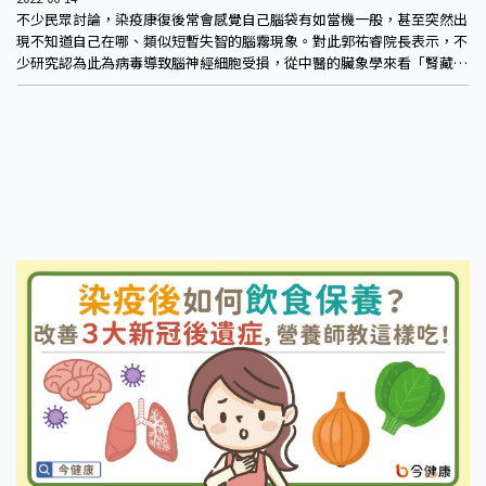
不少民眾討論，染疫康復後常會感覺自己腦袋有如當機一般，甚至突然出
現不知道自己在哪、類似短暫失智的腦霧現象。對此郭祐睿院長表示，不
少研究認為此為病毒導致腦神經細胞受損，從中醫的臟象學來看「腎藏
精、精生髓、髓聚於腦」，因此針對腦霧可從補腎滋陰的「補腎清腦茶」
調養。材料也很簡單，包括麥門冬1錢5分，玄參1錢5分，五味子1錢，包
起後用300c.c.開水沖泡即可。