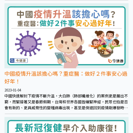
正確認識硬度分級，並實際持「硬度生鮮四件組」走訪臺北超市，突襲夫
妻／情侶對於床上運動表現的想法，沒想到卻因此驚見多位軟男慘遭伴侶
無情打臉。
中國疫情升溫該擔心嗎？重症醫：做好２件事安心過
好年！
2023-01-04
中國快速解封下疫情不斷升溫，大白肺（肺部纖維化）的案例更是層出不
窮，而緊接著又是春節假期，台灣和世界各國皆繃緊神經，民眾也怕是否
會有新的、更具威脅性的變種病毒出現，甚至是倒退回到疫情剛爆發時。
對此胸腔內科暨重症醫學黃軒醫師說明，並提醒做好2件事安心過好年。