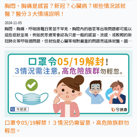
胸悶、胸痛是感冒？新冠？心臟病？哪些情況該就
醫？醫分３大情境說明！
2024-11-05
胸悶、胸痛、呼吸困難日常並不罕見，胸腔內的器官等出現問題都可能以
這些症狀呈現，例如民眾通常會認為只是一般的感冒、流感、或較輕的新
冠肺炎等呼吸道問題，但就怕是心臟等相對嚴重的問題而延誤就醫。國泰
醫院心血管中心主治醫師黃晨祐建議，民眾一般情況下難以判斷是什麼情
況，可依症狀來看是不是該就醫。
口罩令05/19解禁！３情況仍需留意，高危險族群勿
輕忽。