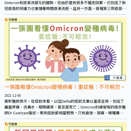
Omicron有逐漸流感化的趨勢，但由於還有很多不確定因素，也包括了新
冠疫苗的保護力也會隨著時間逐漸流逝，且另一方面，接種第三劑疫苗也
不單只是防範Omicron病毒，也包括現在殺傷力較強的主流病毒Delta，
目前亞洲還是以Delta為主，台灣雖然防疫有成，但凡事還是料敵從寬，
在疫情真正結束前謹慎一些總是好的，以利若不幸發生不可預期的突發狀
況，個人也都已經做好萬全準備。
一張圖看懂Omicron變種病毒！重症醫：不可輕忽。
2021-12-06
黃軒醫師表示，從症狀來看，以往Delta的症狀主要以重症呈現，包括了
嚴重疼痛、流鼻水、咽喉痛等，甚至是死亡；Omicron則據發現的南非醫
師Dr Coetzee描述，案例症狀都相當輕微，只有疲倦、頭痛、喉嚨癢。
因此目前各界專家普遍認為，新冠病毒正持續流感化。