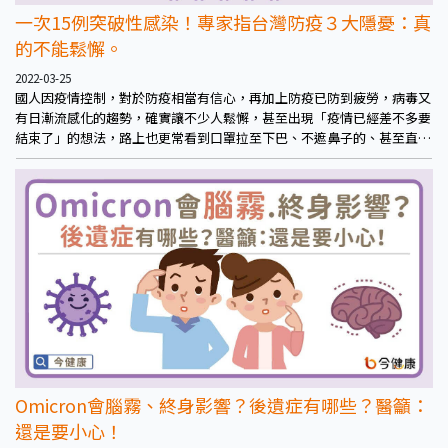
一次15例突破性感染！專家指台灣防疫３大隱憂：真
的不能鬆懈。
2022-03-25
國人因疫情控制，對於防疫相當有信心，再加上防疫已防到疲勞，病毒又
有日漸流感化的趨勢，確實讓不少人鬆懈，甚至出現「疫情已經差不多要
結束了」的想法，路上也更常看到口罩拉至下巴、不遮鼻子的、甚至直接
不戴口罩的，這樣的觀念其實不安全。
Omicron會腦霧、終身影響？後遺症有哪些？醫籲：
還是要小心！