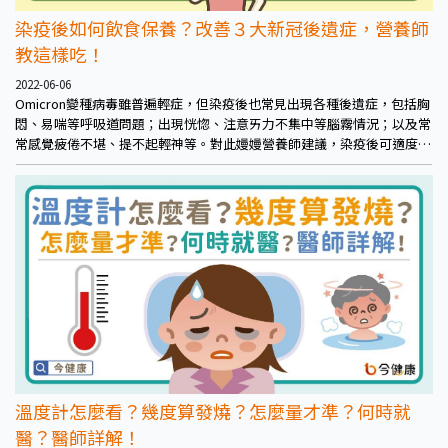
染疫後如何飲食保養？改善３大新冠後遺症，營養師
教這樣吃！
2022-06-06
Omicron變種病毒雖普遍輕症，但染疫後也常見出現各種後遺症，包括胸
悶、易喘等呼吸道問題；出現恍惚、注意ㄞ力不集中等腦霧情況；以及常
常感覺疲倦不堪、提不起輕神等。對此嫚嫚營養師建議，染疫後可適度補
充營養進行保養，有助於減輕症狀、幫助身體復原。
溫度計怎麼看？幾度算發燒？怎麼量才準？何時就
醫？醫師詳解！