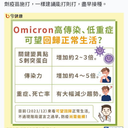
劑疫苗施打，一樣建議能打則打，盡早接種。