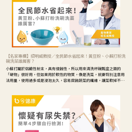
藕、麥門冬、山藥等比較滋潤的藥材，效果就更顯著。
【名家專欄】招明威教授／全民節水省起來！黃豆粉、小蘇打粉洗
碗洗菜誰厲害？
小蘇打屬於弱鹼性粉末，具有侵蝕性，所以用來清洗杯碗瓢盆之類的
「硬物」很好用，但如果用於軟性的物質，像是洗菜，就要特別注意用
法用量，使用過多或是浸泡太久，容易腐蝕蔬菜的纖維，讓菜軟掉不清
脆。