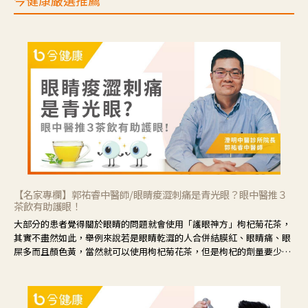
今健康嚴選推薦
【名家專欄】郭祐睿中醫師/眼睛痠澀刺痛是青光眼？眼中醫推３
茶飲有助護眼！
大部分的患者覺得關於眼睛的問題就會使用「護眼神方」枸杞菊花茶，
其實不盡然如此，舉例來說若是眼睛乾澀的人合併結膜紅、眼睛痛、眼
屎多而且顏色黃，當然就可以使用枸杞菊花茶，但是枸杞的劑量要少，
菊花的劑量要多；若是有以上症狀以外，眼睛還會有灼熱感，眼屎多到
會「牽絲」，也就是水樣分泌物增加，這樣就是感染性結膜炎了，這時
候就要使用菊花、金銀花來治療；假如單純的眼睛乾澀，結膜沒有紅，
眼睛周圍沒有眼屎，這種情況是屬於「陰虛」，就可以使用枸杞、蓮