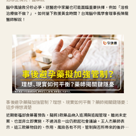
腦中風搶救分秒必爭，送醫途中家屬也可能面臨重要抉擇，例如「溶栓
治療做不做？」。如何搶下救援黃金時間？台灣腦中風學會理事長陳龍
醫師解說！
事後避孕藥擬加強管制？理想、現實如何平衡？藥師揭關鍵隱憂：
這步得想清楚
近期衛福部食藥署預告，擬將3款藥品納入追溯與追蹤管理。雖尚未定
案、也並非立即實施，不過消息一出仍掀起社會議論。王人杰藥師表
示，這三款藥物目的、作用、風險各有不同，管制與否所帶來的後許影
響也不同，可先了解其特性。