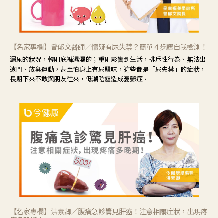
【名家專欄】曾郁文醫師／懷疑有尿失禁？簡單４步驟自我檢測！
漏尿的狀況，輕則底褲濕濕的；重則影響到生活，排斥性行為、無法出
遠門、放棄運動，甚至怕身上有尿騷味，這些都是「尿失禁」的症狀，
長期下來不敢與朋友往來，低潮陰霾造成憂鬱症。
【名家專欄】洪素卿／腹痛急診驚見肝癌！注意相關症狀，出現疼