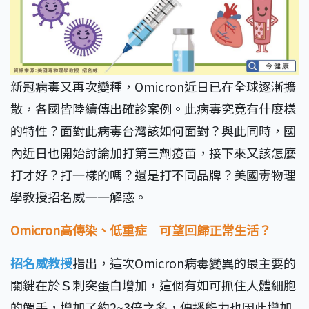
新冠病毒又再次變種，Omicron近日已在全球逐漸擴
散，各國皆陸續傳出確診案例。此病毒究竟有什麼樣
的特性？面對此病毒台灣該如何面對？與此同時，國
內近日也開始討論加打第三劑疫苗，接下來又該怎麼
打才好？打一樣的嗎？還是打不同品牌？美國毒物理
學教授招名威一一解惑。
Omicron高傳染、低重症 可望回歸正常生活？
招名威教授
指出，這次Omicron病毒變異的最主要的
關鍵在於Ｓ刺突蛋白增加，這個有如可抓住人體細胞
的觸手，增加了約2~3倍之多，傳播能力也因此增加