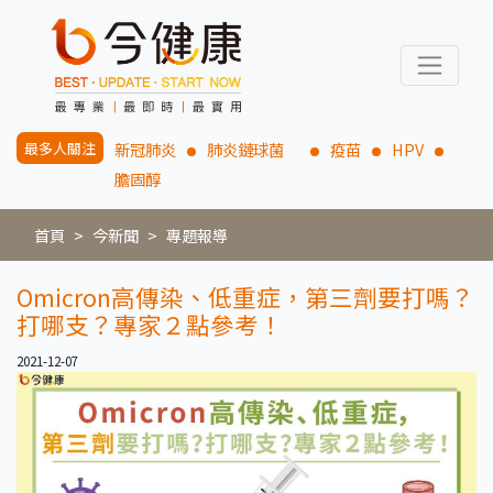
最多人關注
新冠肺炎
肺炎鏈球菌
疫苗
HPV
膽固醇
首頁
今新聞
專題報導
Omicron高傳染、低重症，第三劑要打嗎？
打哪支？專家２點參考！
2021-12-07