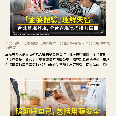
全台首創「孟婆體驗」理解失智 台北首場登場，全台六場巡迴接
力展開
三商美邦人壽與弘道老人福利基金會合作，推廣失智關懷，全台首創
「孟婆體驗」於台北首場實體講座溫馨登場。講座跳脫傳統模式，用結
合情境互動等豐富活動，將抽象的失智轉化為可感受、可討論的生活情
境，並引導民眾在家人開始出現改變時，以理解取代責備、以耐心回應
不安。