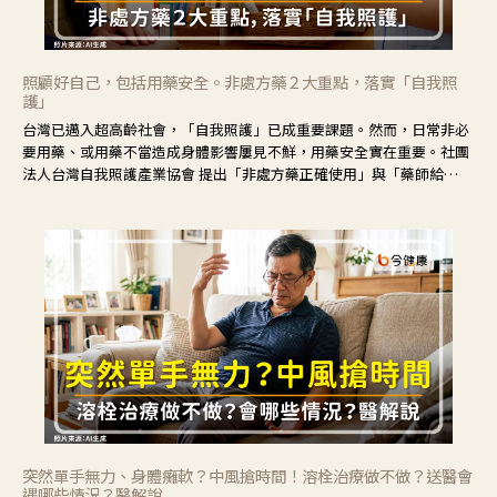
照顧好自己，包括用藥安全。非處方藥２大重點，落實「自我照
護」
台灣已邁入超高齡社會，「自我照護」已成重要課題。然而，日常非必
要用藥、或用藥不當造成身體影響屢見不鮮，用藥安全實在重要。社團
法人台灣自我照護產業協會 提出「非處方藥正確使用」與「藥師給
力」，鼓勵民眾建立安全且正確的自我照護習慣。
突然單手無力、身體癱軟？中風搶時間！溶栓治療做不做？送醫會
遇哪些情況？醫解說