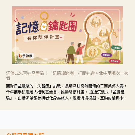
沉浸式失智迷宮體驗！「記憶鑰匙圈」打開迷霧。北中南場次一次
看
面對日益嚴峻的「失智症」挑戰，長期深耕高齡關懷的三商美邦人壽，
今年攜手弘道老人福利基金會，推動關懷計畫。 透過沉浸式「孟婆體
驗」，由講師帶領參與者化身為旅人，透過情境模擬、互動討論與卡牌
推理等，讓參與者親身感受失智症者在記憶迷宮中面臨的混亂、判斷困
難與生活挑戰。