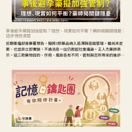
事後避孕藥擬加強管制？理想、現實如何平衡？藥師揭關鍵隱憂：
這步得想清楚
近期衛福部食藥署預告，擬將3款藥品納入追溯與追蹤管理。雖尚未定
案、也並非立即實施，不過消息一出仍掀起社會議論。王人杰藥師表
示，這三款藥物目的、作用、風險各有不同，管制與否所帶來的後許影
響也不同，可先了解其特性。