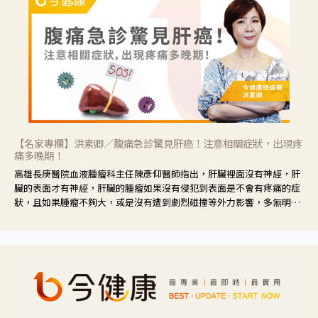
【名家專欄】洪素卿／腹痛急診驚見肝癌！注意相關症狀，出現疼
痛多晚期！
高雄長庚醫院血液腫瘤科主任陳彥仰醫師指出，肝臟裡面沒有神經，肝
臟的表面才有神經，肝臟的腫瘤如果沒有侵犯到表面是不會有疼痛的症
狀，且如果腫瘤不夠大，或是沒有遭到劇烈碰撞等外力影響，多無明顯
症狀，一旦患者出現疲勞、食慾不振、體重減輕、上腹部悶痛、肝功能
異常、黃疸、腹部腫大、甚至上腸胃道出血、吐血等肝癌臨床症狀，多
數已是晚期。