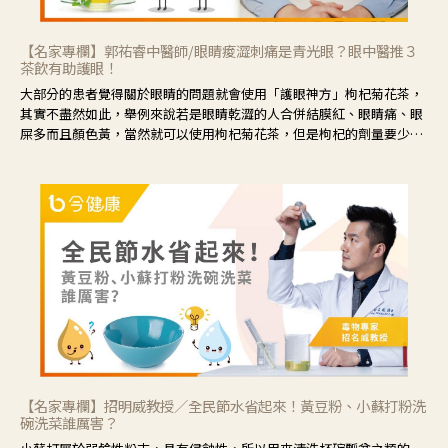
【名家專欄】郭祐睿中醫師/眼睛痠澀刺痛是青光眼？眼中醫推３
茶飲有助護眼！
大部分的患者覺得關於眼睛的問題就會使用「護眼神方」枸杞菊花茶，
其實不盡然如此，舉例來說若是眼睛乾澀的人合併結膜紅、眼睛痛、眼
屎多而且顏色黃，當然就可以使用枸杞菊花茶，但是枸杞的劑量要少，
菊花的劑量要多；若是有以上症狀以外，眼睛還會有灼熱感，眼屎多到
會「牽絲」，也就是水樣分泌物增加，這樣就是感染性結膜炎了，這時
候就要使用菊花、金銀花來治療；假如單純的眼睛乾澀，結膜沒有紅，
眼睛周圍沒有眼屎，這種情況是屬於「陰虛」，就可以使用枸杞、蓮
藕、麥門冬、山藥等比較滋潤的藥材，效果就更顯著。
【名家專欄】招明威教授／全民節水省起來！黃豆粉、小蘇打粉洗
碗洗菜誰厲害？