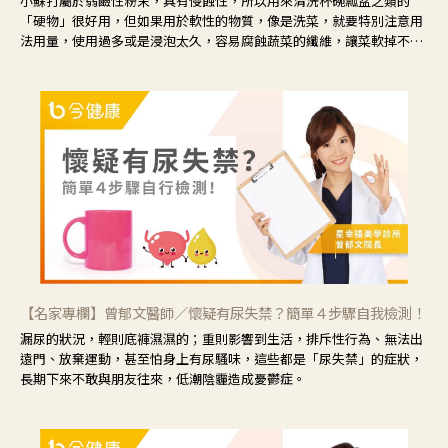
小蘇打屬於弱鹼性粉末，具有侵蝕性，所以用來清洗杯碗瓢盆之類的
「硬物」很好用，但如果用於軟性的物質，像是洗菜，就要特別注意用
法用量，使用過多或是浸泡太久，容易腐蝕蔬菜的纖維，讓菜軟掉不清
脆。
【名家專欄】曾郁文醫師／懷疑有尿失禁？簡單４步驟自我檢測！
漏尿的狀況，輕則底褲濕濕的；重則影響到生活，排斥性行為、無法出
遠門、放棄運動，甚至怕身上有尿騷味，這些都是「尿失禁」的症狀，
長期下來不敢與朋友往來，低潮陰霾造成憂鬱症。