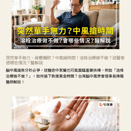
突然單手無力、身體癱軟？中風搶時間！溶栓治療做不做？送醫會
遇哪些情況？醫解說
腦中風搶救分秒必爭，送醫途中家屬也可能面臨重要抉擇，例如「溶栓
治療做不做？」。如何搶下救援黃金時間？台灣腦中風學會理事長陳龍
醫師解說！