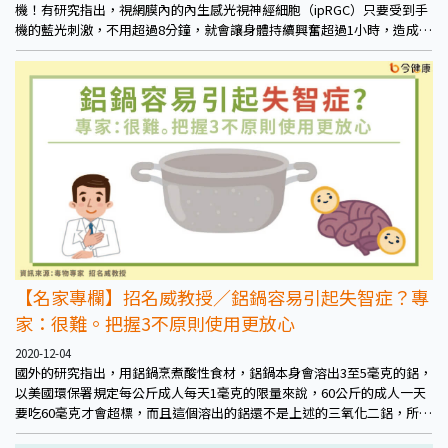
機！有研究指出，視網膜內的內生感光視神經細胞（ipRGC）只要受到手
機的藍光刺激，不用超過8分鐘，就會讓身體持續興奮超過1小時，造成生
理時鐘混亂，隔天起來的精神也會不好。
【名家專欄】招名威教授／鋁鍋容易引起失智症？專
家：很難。把握3不原則使用更放心
2020-12-04
國外的研究指出，用鋁鍋烹煮酸性食材，鋁鍋本身會溶出3至5毫克的鋁，
以美國環保署規定每公斤成人每天1毫克的限量來說，60公斤的成人一天
要吃60毫克才會超標，而且這個溶出的鋁還不是上述的三氧化二鋁，所以
使用鋁鍋會造成阿茲海默症這件事幾乎是不可能達標的。