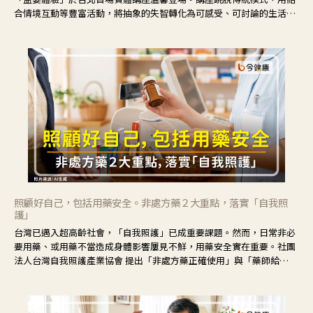
合情境互動等豐富活動，將抽象的失智轉化為可感受、可討論的生活情
境，並引導民眾在家人開始出現改變時，以理解取代責備、以耐心回應
不安。
照顧好自己，包括用藥安全。非處方藥２大重點，落實「自我照
護」
台灣已邁入超高齡社會，「自我照護」已成重要課題。然而，日常非必
要用藥、或用藥不當造成身體影響屢見不鮮，用藥安全實在重要。社團
法人台灣自我照護產業協會 提出「非處方藥正確使用」與「藥師給
力」，鼓勵民眾建立安全且正確的自我照護習慣。