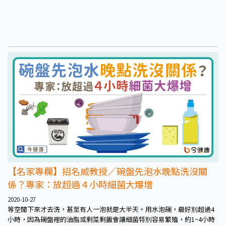
【名家專欄】招名威教授／碗盤先泡水晚點洗沒關
係？專家：放超過４小時細菌大爆增
2020-10-27
等空閒下來才去洗，甚至有人一泡就是大半天。用水泡碗，最好別超過4
小時，因為碗盤裡的油脂或剩菜剩飯會讓細菌特別容易繁殖，約1~4小時