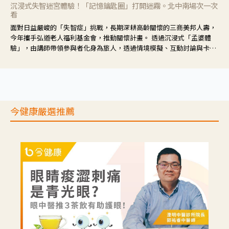
沉浸式失智迷宮體驗！「記憶鑰匙圈」打開迷霧。北中南場次一次
看
面對日益嚴峻的「失智症」挑戰，長期深耕高齡關懷的三商美邦人壽，
今年攜手弘道老人福利基金會，推動關懷計畫。 透過沉浸式「孟婆體
驗」，由講師帶領參與者化身為旅人，透過情境模擬、互動討論與卡牌
推理等，讓參與者親身感受失智症者在記憶迷宮中面臨的混亂、判斷困
難與生活挑戰。
今健康嚴選推薦