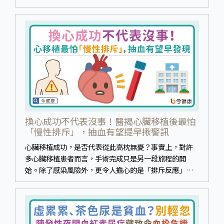
病人已有健保給付選項，可與醫療團隊討論個人化治療
方案。
換心成功不代表沒事！醫揭心臟移植後最怕
「慢性排斥」，抽血有望提早揪警訊
心臟移植成功，是否代表從此高枕無憂？事實上，對許
多心臟移植患者而言，手術完成只是另一段旅程的開
始。除了感染風險外，更令人擔心的是「排斥反應」。
有些排斥來勢洶洶，但也有些可能在患者毫無察覺的情
況下悄悄發生，等到出現症狀時，移植心臟可能已受到
損害。