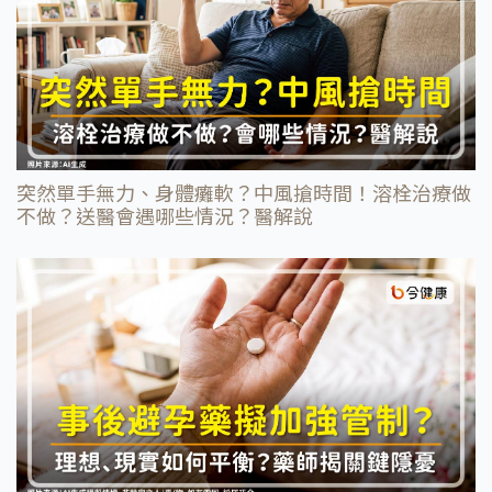
突然單手無力、身體癱軟？中風搶時間！溶栓治療做
不做？送醫會遇哪些情況？醫解說