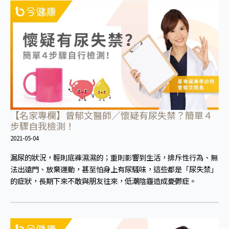
【名家專欄】曾郁文醫師／懷疑有尿失禁？簡單４
步驟自我檢測！
2021-05-04
漏尿的狀況，輕則底褲濕濕的；重則影響到生活，排斥性行為、無
法出遠門、放棄運動，甚至怕身上有尿騷味，這些都是「尿失禁」
的症狀，長期下來不敢與朋友往來，低潮陰霾造成憂鬱症。