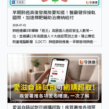
早期肺癌高復發風險要知道！醫籲健保接軌
國際，加速標靶輔助治療納給付
2026-07-01
肺癌連續3年蟬聯「癌王」高居國人癌症發生人數第一
位，並連續22年高居國人十大癌症死因之首。隨公費低
劑量電腦斷層（LDCT）肺癌篩檢推動，早期發現肺癌比
例明顯提升。然而早發現也要早治療，尤其面對高復發
風險，早期介入輔助治療至關重要。
愛滋自篩試劑可網購超取！疾管署推各項匿