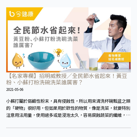
感染性結膜炎了，這時候就要使用菊花、金銀花來治療；假如單純
的眼睛乾澀，結膜沒有紅，眼睛周圍沒有眼屎，這種情況是屬於
「陰虛」，就可以使用枸杞、蓮藕、麥門冬、山藥等比較滋潤的藥
材，效果就更顯著。
【名家專欄】招明威教授／全民節水省起來！黃豆
粉、小蘇打粉洗碗洗菜誰厲害？
2021-05-06
小蘇打屬於弱鹼性粉末，具有侵蝕性，所以用來清洗杯碗瓢盆之類
的「硬物」很好用，但如果用於軟性的物質，像是洗菜，就要特別
注意用法用量，使用過多或是浸泡太久，容易腐蝕蔬菜的纖維，讓
菜軟掉不清脆。