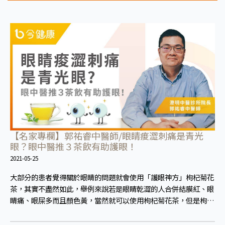
【名家專欄】郭祐睿中醫師/眼睛痠澀刺痛是青光
眼？眼中醫推３茶飲有助護眼！
2021-05-25
大部分的患者覺得關於眼睛的問題就會使用「護眼神方」枸杞菊花
茶，其實不盡然如此，舉例來說若是眼睛乾澀的人合併結膜紅、眼
睛痛、眼屎多而且顏色黃，當然就可以使用枸杞菊花茶，但是枸杞
的劑量要少，菊花的劑量要多；若是有以上症狀以外，眼睛還會有
灼熱感，眼屎多到會「牽絲」，也就是水樣分泌物增加，這樣就是