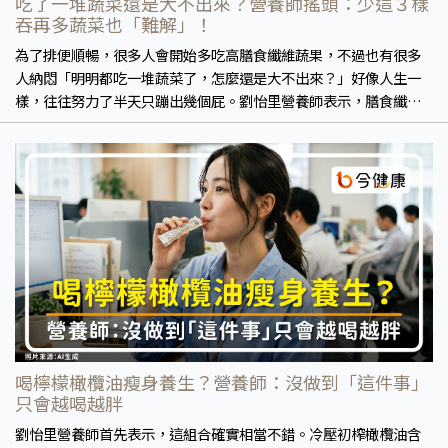
吃了一堆蔬菜還是大不出來？營養師搖頭：少這３樣
吞再多蔬菜也「難解」！
為了排便順暢，很多人會開始多吃高膳食纖維蔬果，不過也有很多
人納悶「明明都吃一堆蔬菜了，怎麼還是大不出來？」好像人生一
樣，往往努力了半天只蹦出幾個屁。劉怡里營養師表示，膳食纖維
確實有助排便，但這只是關鍵之一。
喝檸檬橄欖油瘦身養生？營養師：沒做到「這件事」
只會越喝越胖
劉怡里營養師首先表示，這組合確實相當不錯。冷壓初榨橄欖油含