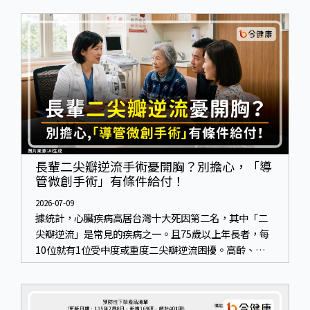
易被歸類為「只是老了」。但其實，記憶的變化往往不
是突然發生，而是從生活中的小小的「卡住」慢慢開
始。
長輩二尖瓣逆流手術憂開胸？別擔心，「導
管微創手術」有條件給付！
2026-07-09
據統計，心臟疾病高居台灣十大死因第二名，其中「二
尖瓣逆流」是常見的疾病之一。且75歲以上年長者，每
10位就有1位受中度或重度二尖瓣逆流困擾。高齡、體
弱、合併多重慢性疾病的患者若未及時治療，可能導致
疾病惡化，甚至進展至心衰竭，增加死亡風險。