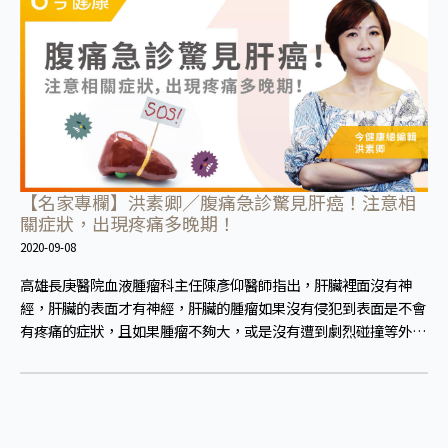
【名家專欄】洪素卿／腹痛急診驚見肝癌！注意相
關症狀，出現疼痛多晚期！
2020-09-08
高雄長庚醫院血液腫瘤科主任陳彥仰醫師指出，肝臟裡面沒有神
經，肝臟的表面才有神經，肝臟的腫瘤如果沒有侵犯到表面是不會
有疼痛的症狀，且如果腫瘤不夠大，或是沒有遭到劇烈碰撞等外力
影響，多無明顯症狀，一旦患者出現疲勞、食慾不振、體重減輕、
上腹部悶痛、肝功能異常、黃疸、腹部腫大、甚至上腸胃道出血、
吐血等肝癌臨床症狀，多數已是晚期。