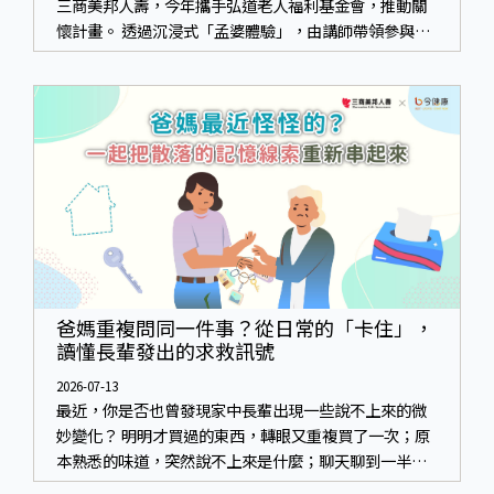
三商美邦人壽，今年攜手弘道老人福利基金會，推動關
懷計畫。 透過沉浸式「孟婆體驗」，由講師帶領參與者
化身為旅人，透過情境模擬、互動討論與卡牌推理等，
讓參與者親身感受失智症者在記憶迷宮中面臨的混亂、
判斷困難與生活挑戰。
爸媽重複問同一件事？從日常的「卡住」，
讀懂長輩發出的求救訊號
2026-07-13
最近，你是否也曾發現家中長輩出現一些說不上來的微
妙變化？ 明明才買過的東西，轉眼又重複買了一次；原
本熟悉的味道，突然說不上來是什麼；聊天聊到一半，
想說的話卻突然卡住⋯⋯這些看似平凡的小事，常常容