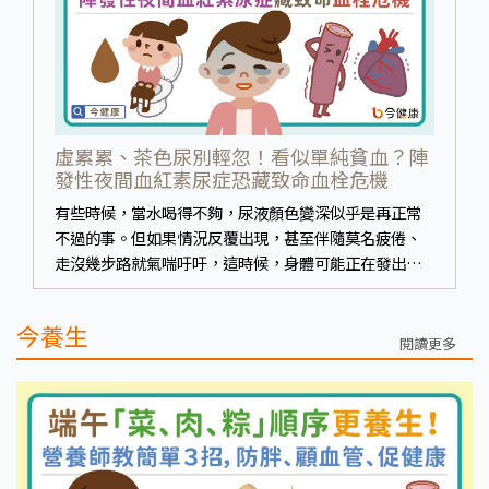
虛累累、茶色尿別輕忽！看似單純貧血？陣
發性夜間血紅素尿症恐藏致命血栓危機
有些時候，當水喝得不夠，尿液顏色變深似乎是再正常
不過的事。但如果情況反覆出現，甚至伴隨莫名疲倦、
走沒幾步路就氣喘吁吁，這時候，身體可能正在發出不
容忽視的警訊。彰化基督教醫院血液腫瘤科黃晟維醫師
提醒，這些看似日常的不適，有可能與一種罕見血液疾
今養生
病有關——陣發性夜間血紅素尿症（PNH）。這個名稱
閱讀更多
對多數人來說相當陌生，但它的症狀，卻常常偽裝成
「只是比較嚴重的貧血」。