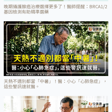
晚期攝護腺癌治療選擇更多了！醫師提醒：BRCA1/2
基因檢測有助精準選藥
天熱不適別都當「中暑」！醫：小心「心肺急症」，
這些警訊速就醫。