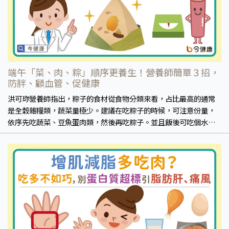
端午「菜、肉、粽」順序更養生！營養師簡單３招，
防胖、顧血管、促健康
洪可珎營養師指出，粽子的食材從食物分類來看，占比最高的通常
是全穀雜糧類，蔬菜量極少。建議在吃粽子的時候，可注意份量，
依序先吃蔬菜、豆魚蛋肉類，然後再吃粽子。並且飯後可吃個水
果，休息30分鐘後可多走走散步助消化。