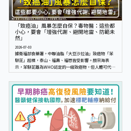
「致癌油」風暴怎麼自保？毒物醫：這些都
小心，要會「增強代謝、避開地雷、防範未
然」
2026-07-03
據衛福部食藥署，中聯油脂「大豆沙拉油」致癌物「苯
駢芘」超標，泰山、福壽、福懋皆受影響。顏宗海表
示，苯駢芘雖為WHO認定的一級致癌物，但人體可代
謝，也可以透過日常防範，不用太過擔心。