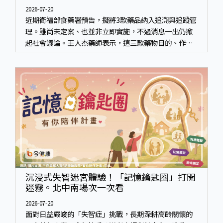
2026-07-20
近期衛福部食藥署預告，擬將3款藥品納入追溯與追蹤管
理。雖尚未定案、也並非立即實施，不過消息一出仍掀
起社會議論。王人杰藥師表示，這三款藥物目的、作
用、風險各有不同，管制與否所帶來的後許影響也不
同，可先了解其特性。
沉浸式失智迷宮體驗！「記憶鑰匙圈」打開
迷霧。北中南場次一次看
2026-07-20
面對日益嚴峻的「失智症」挑戰，長期深耕高齡關懷的