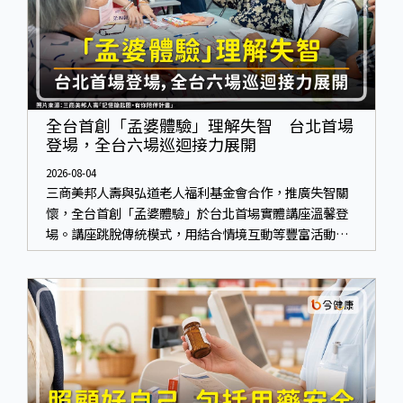
全台首創「孟婆體驗」理解失智 台北首場
登場，全台六場巡迴接力展開
2026-08-04
三商美邦人壽與弘道老人福利基金會合作，推廣失智關
懷，全台首創「孟婆體驗」於台北首場實體講座溫馨登
場。講座跳脫傳統模式，用結合情境互動等豐富活動，
將抽象的失智轉化為可感受、可討論的生活情境，並引
導民眾在家人開始出現改變時，以理解取代責備、以耐
心回應不安。