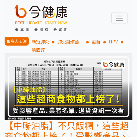
最多人關注
新冠肺炎
肺炎鏈球菌
疫苗
HPV
膽固醇
中聯油脂】不只飯糰，這些超
抗藍
食物都上榜了！受影響產品、
詳解