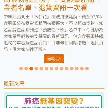
Previous
Next
者名單、退貨資訊一次看
要注
脂測出「苯駢芘」風波持續延燒，截至07/08
配眼鏡時
署公布受影響範圍持續擴大，不少超商食物、知
有人說可
牌產品都列進「預防性下架」名單中。今健康為
變等等。
彙整截稿前食藥署的最新資訊，包含食藥署持續
用？我適
的業者及產品資訊、目前最新因應措施、退貨資
說。
供大家快速了解。
閱讀更多
最新文章