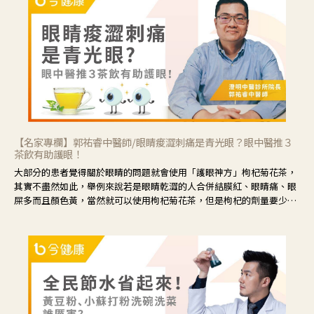
【名家專欄】郭祐睿中醫師/眼睛痠澀刺痛是青光眼？眼中醫推３
茶飲有助護眼！
大部分的患者覺得關於眼睛的問題就會使用「護眼神方」枸杞菊花茶，
其實不盡然如此，舉例來說若是眼睛乾澀的人合併結膜紅、眼睛痛、眼
屎多而且顏色黃，當然就可以使用枸杞菊花茶，但是枸杞的劑量要少，
菊花的劑量要多；若是有以上症狀以外，眼睛還會有灼熱感，眼屎多到
會「牽絲」，也就是水樣分泌物增加，這樣就是感染性結膜炎了，這時
候就要使用菊花、金銀花來治療；假如單純的眼睛乾澀，結膜沒有紅，
眼睛周圍沒有眼屎，這種情況是屬於「陰虛」，就可以使用枸杞、蓮
藕、麥門冬、山藥等比較滋潤的藥材，效果就更顯著。