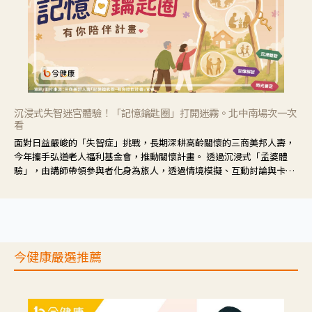
沉浸式失智迷宮體驗！「記憶鑰匙圈」打開迷霧。北中南場次一次
看
面對日益嚴峻的「失智症」挑戰，長期深耕高齡關懷的三商美邦人壽，
今年攜手弘道老人福利基金會，推動關懷計畫。 透過沉浸式「孟婆體
驗」，由講師帶領參與者化身為旅人，透過情境模擬、互動討論與卡牌
推理等，讓參與者親身感受失智症者在記憶迷宮中面臨的混亂、判斷困
難與生活挑戰。
今健康嚴選推薦