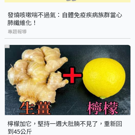
發燒咳嗽喘不過氣：自體免疫疾病族群當心
肺纖維化！
專題報導
PR
檸檬加它，堅持一週大肚腩不見了，重新回
到45公斤