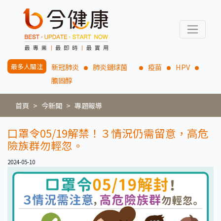
最多人關注
新冠肺炎
肺炎鏈球菌
疫苗
HPV
膽固醇
首頁
今新聞
專題報導
口罩令05/19解禁！３情況仍需留意，高危
險族群勿輕忽。
2024-05-10