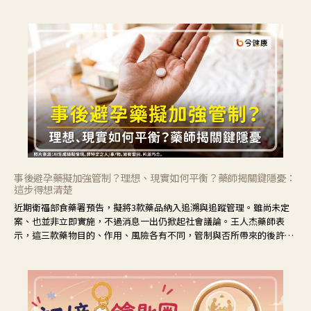
事後避孕藥擬加強管制？理想、現實如何平衡？藥師揭關鍵隱憂：
這步得想清楚
近期衛福部食藥署預告，擬將3款藥品納入追溯與追蹤管理。雖尚未定
案、也並非立即實施，不過消息一出仍掀起社會議論。王人杰藥師表
示，這三款藥物目的、作用、風險各有不同，管制與否所帶來的後許影
響也不同，可先了解其特性。