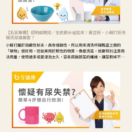
【名家專欄】招明威教授／全民節水省起來！黃豆粉、小蘇打粉洗
碗洗菜誰厲害？
小蘇打屬於弱鹼性粉末，具有侵蝕性，所以用來清洗杯碗瓢盆之類的
「硬物」很好用，但如果用於軟性的物質，像是洗菜，就要特別注意用
法用量，使用過多或是浸泡太久，容易腐蝕蔬菜的纖維，讓菜軟掉不清
脆。