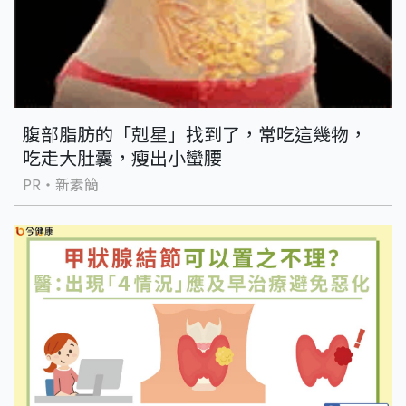
腹部脂肪的「剋星」找到了，常吃這幾物，
吃走大肚囊，瘦出小蠻腰
PR・新素簡