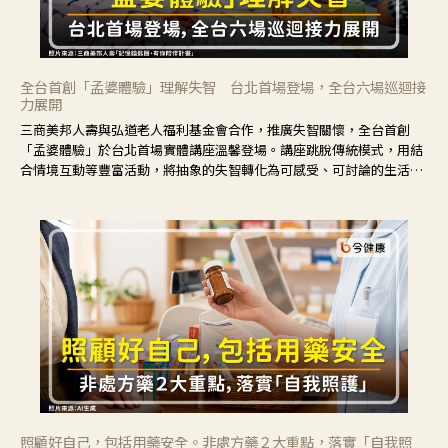
全台首創「孟婆體驗」理解失智 台北首場登場，全台六場巡迴接
力展開
三商美邦人壽與弘道老人福利基金會合作，推廣失智關懷，全台首創
「孟婆體驗」於台北首場實體講座溫馨登場。講座跳脫傳統模式，用結
合情境互動等豐富活動，將抽象的失智轉化為可感受、可討論的生活情
境，並引導民眾在家人開始出現改變時，以理解取代責備、以耐心回應
不安。
照顧好自己，包括用藥安全。非處方藥２大重點，落實「自我照