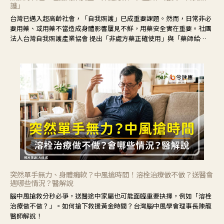
護」
台灣已邁入超高齡社會，「自我照護」已成重要課題。然而，日常非必
要用藥、或用藥不當造成身體影響屢見不鮮，用藥安全實在重要。社團
法人台灣自我照護產業協會 提出「非處方藥正確使用」與「藥師給
力」，鼓勵民眾建立安全且正確的自我照護習慣。
突然單手無力、身體癱軟？中風搶時間！溶栓治療做不做？送醫會
遇哪些情況？醫解說
腦中風搶救分秒必爭，送醫途中家屬也可能面臨重要抉擇，例如「溶栓
治療做不做？」。如何搶下救援黃金時間？台灣腦中風學會理事長陳龍
醫師解說！