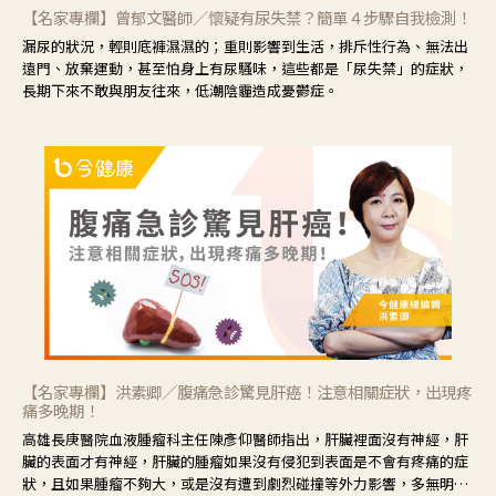
【名家專欄】曾郁文醫師／懷疑有尿失禁？簡單４步驟自我檢測！
漏尿的狀況，輕則底褲濕濕的；重則影響到生活，排斥性行為、無法出
遠門、放棄運動，甚至怕身上有尿騷味，這些都是「尿失禁」的症狀，
長期下來不敢與朋友往來，低潮陰霾造成憂鬱症。
【名家專欄】洪素卿／腹痛急診驚見肝癌！注意相關症狀，出現疼
痛多晚期！
高雄長庚醫院血液腫瘤科主任陳彥仰醫師指出，肝臟裡面沒有神經，肝
臟的表面才有神經，肝臟的腫瘤如果沒有侵犯到表面是不會有疼痛的症
狀，且如果腫瘤不夠大，或是沒有遭到劇烈碰撞等外力影響，多無明顯