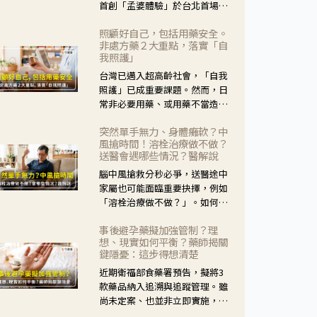
首創「孟婆體驗」於台北首場實
體講座溫馨登場。講座跳脫傳統
照顧好自己，包括用藥安全。
模式，用結合情境互動等豐富活
非處方藥２大重點，落實「自
動，將抽象的失智轉化為可感
我照護」
受、可討論的生活情境，並引導
台灣已邁入超高齡社會，「自我
民眾在家人開始出現改變時，以
照護」已成重要課題。然而，日
理解取代責備、以耐心回應不
常非必要用藥、或用藥不當造成
安。
身體影響屢見不鮮，用藥安全實
突然單手無力、身體癱軟？中
在重要。社團法人台灣自我照護
風搶時間！溶栓治療做不做？
產業協會 提出「非處方藥正確使
送醫會遇哪些情況？醫解說
用」與「藥師給力」，鼓勵民眾
腦中風搶救分秒必爭，送醫途中
建立安全且正確的自我照護習
家屬也可能面臨重要抉擇，例如
慣。
「溶栓治療做不做？」。如何搶
下救援黃金時間？台灣腦中風學
事後避孕藥擬加強管制？理
會理事長陳龍醫師解說！
想、現實如何平衡？藥師揭關
鍵隱憂：這步得想清楚
近期衛福部食藥署預告，擬將3
款藥品納入追溯與追蹤管理。雖
尚未定案、也並非立即實施，不
過消息一出仍掀起社會議論。王