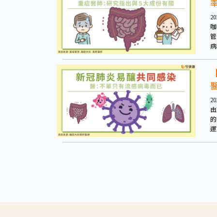
20
咖
管
病
20
由
的
運
出
嚴