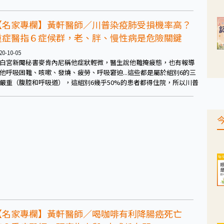
因為擔心分散了，也不會再關注同樣的問題上，如果後來持續增加無
個，從冷漠就會變成大爆炸悲劇。
【名家專欄】黃軒醫師／川普染疫肺受損機率高？
重症醫指６症候群，老、胖、慢性病是危險關鍵
20-10-05
白宮新聞秘書麥肯內尼稱他症狀輕微，醫生說他難掩疲態，也有報導
他呼吸困難、咳嗽、發燒、疲勞、呼吸窘迫...這些都是屬於組別6的三
嚴重（腹腔和呼吸道），這組別6幾乎50%的患者都得住院，所以川普
【名家專欄】黃軒醫師／喝咖啡有利降腸癌死亡