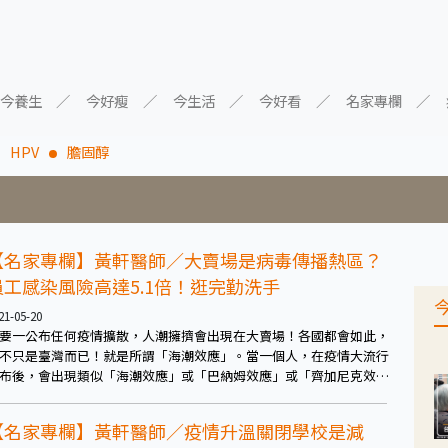
今養生
今好瘦
今生活
今好看
名家專欄
HPV
膽固醇
【名家專欄】黃軒醫師／大賣場是病毒傳播熱區？
員工感染風險高達5.1倍！逛完勤洗手
21-05-20
要一公布任何疫情擴散，人潮擁擠會出現在大賣場！各國都會如此，
不只是臺灣而已！就是所謂「海潮效應」。當一個人，在疫情大流行
布後，會出現類似「海潮效應」或「巴納姆效應」或「齊加尼克效
」或「霍布森效應」的偏見。
【名家專欄】黃軒醫師／疫情升溫關閉學校是減