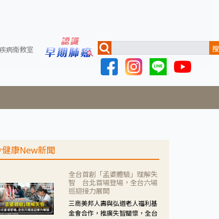
搜
疾病衛教室
今健康New新聞
全台首創「孟婆體驗」理解失
智 台北首場登場，全台六場
巡迴接力展開
三商美邦人壽與弘道老人福利基
金會合作，推廣失智關懷，全台