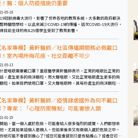
災！醫：個人防疫措施仍重要
21-05-18
019冠狀病毒大流行，影響了世界各地的教育系統，大多數的政府都決
暫時關閉學校，以此來減少COVID-19的傳播。這次COVID-19大流行，
得目前全球約有8.25億學生受到了教育影響。
【名家專欄】黃軒醫師／社區傳播期間務必佩戴口
罩！室內場所梅花座、社交距離不可少
21-05-13
什麼唱歌需要戴口罩？重症醫學黃軒醫師表示，正常的唱歌比正常的
話，產生更多的飛沫顆粒。而大聲唱歌，又比正常唱歌產生更多的飛
顆粒。如果我們使用口罩，又大聲唱歌時，其每秒產生的飛沫顆粒為
10（200-1150）顆，因此，佩戴口罩能將唱歌時，產生的飛沫顆粒數量
少到與正常說話相似的水平。
【名家專欄】黃軒醫師／疫情肆虐國外為何不戴口
罩？專家：「心理防禦機制」可能害慘人類
21-01-25
開始，當一個人處於危險，可能會給人很多強烈的感覺。人們都想來
他。尤其如果這個人是親人。但如果後來又有兩個人處於危險之中，
你就可能不會感到擔心了?或您可能會感到只是有點擔心？或者您可能