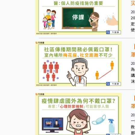
20
2
定
使
20
為
講
沫
4
減
20
一
救
那