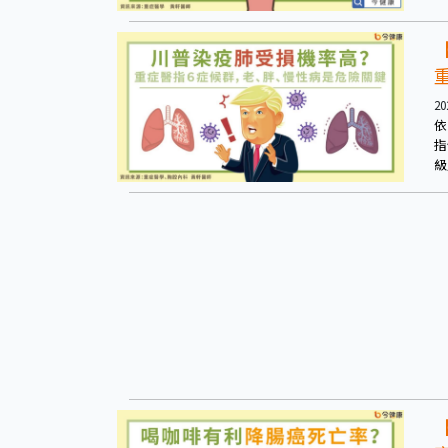
會
數
20
依
指
級