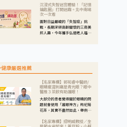
沉浸式失智迷宮體驗！「記憶
人杰藥師表示，這三款藥物目
鑰匙圈」打開迷霧。北中南場
的、作用、風險各有不同，管制
次一次看
與否所帶來的後許影響也不同，
面對日益嚴峻的「失智症」挑
可先了解其特性。
戰，長期深耕高齡關懷的三商美
邦人壽，今年攜手弘道老人福利
基金會，推動關懷計畫。 透過沉
浸式「孟婆體驗」，由講師帶領
參與者化身為旅人，透過情境模
擬、互動討論與卡牌推理等，讓
參與者親身感受失智症者在記憶
今健康嚴選推薦
迷宮中面臨的混亂、判斷困難與
生活挑戰。
【名家專欄】郭祐睿中醫師/
眼睛痠澀刺痛是青光眼？眼中
醫推３茶飲有助護眼！
大部分的患者覺得關於眼睛的問
題就會使用「護眼神方」枸杞菊
花茶，其實不盡然如此，舉例來
說若是眼睛乾澀的人合併結膜
【名家專欄】招明威教授／全
紅、眼睛痛、眼屎多而且顏色
民節水省起來！黃豆粉、小蘇