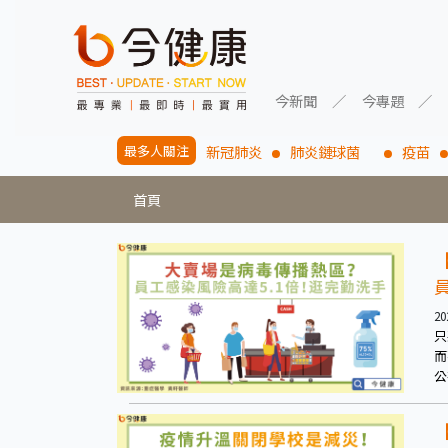
今新聞
今專題
最多人關注
新冠肺炎
肺炎鏈球菌
疫苗
首頁
20
只
而
公
應