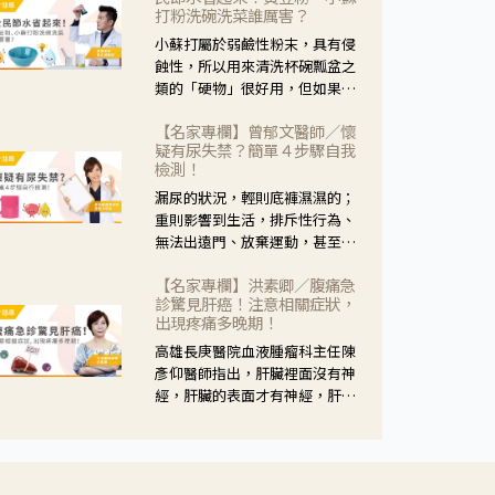
黃，當然就可以使用枸杞菊花
打粉洗碗洗菜誰厲害？
茶，但是枸杞的劑量要少，菊花
小蘇打屬於弱鹼性粉末，具有侵
的劑量要多；若是有以上症狀以
蝕性，所以用來清洗杯碗瓢盆之
外，眼睛還會有灼熱感，眼屎多
類的「硬物」很好用，但如果用
到會「牽絲」，也就是水樣分泌
於軟性的物質，像是洗菜，就要
物增加，這樣就是感染性結膜炎
【名家專欄】曾郁文醫師／懷
特別注意用法用量，使用過多或
了，這時候就要使用菊花、金銀
疑有尿失禁？簡單４步驟自我
是浸泡太久，容易腐蝕蔬菜的纖
花來治療；假如單純的眼睛乾
檢測！
維，讓菜軟掉不清脆。
澀，結膜沒有紅，眼睛周圍沒有
漏尿的狀況，輕則底褲濕濕的；
眼屎，這種情況是屬於「陰
重則影響到生活，排斥性行為、
虛」，就可以使用枸杞、蓮藕、
無法出遠門、放棄運動，甚至怕
麥門冬、山藥等比較滋潤的藥
身上有尿騷味，這些都是「尿失
材，效果就更顯著。
【名家專欄】洪素卿／腹痛急
禁」的症狀，長期下來不敢與朋
診驚見肝癌！注意相關症狀，
友往來，低潮陰霾造成憂鬱症。
出現疼痛多晚期！
高雄長庚醫院血液腫瘤科主任陳
彥仰醫師指出，肝臟裡面沒有神
經，肝臟的表面才有神經，肝臟
的腫瘤如果沒有侵犯到表面是不
會有疼痛的症狀，且如果腫瘤不
夠大，或是沒有遭到劇烈碰撞等
外力影響，多無明顯症狀，一旦