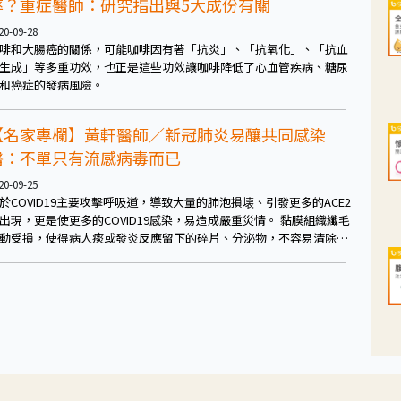
率？重症醫師：研究指出與5大成份有關
20-09-28
啡和大腸癌的關係，可能咖啡因有著「抗炎」、「抗氧化」、「抗血
生成」等多重功效，也正是這些功效讓咖啡降低了心血管疾病、糖尿
和癌症的發病風險。
【名家專欄】黃軒醫師／新冠肺炎易釀共同感染
醫：不單只有流感病毒而已
20-09-25
於COVID19主要攻擊呼吸道，導致大量的肺泡損壊、引發更多的ACE2
出現，更是使更多的COVID19感染，易造成嚴重災情。 黏膜組織纖毛
動受損，使得病人痰或發炎反應留下的碎片、分泌物，不容易清除咳
、這些戰爭中的產品同時也含有大量的其他病菌，容易繼發次波，更
重感染。