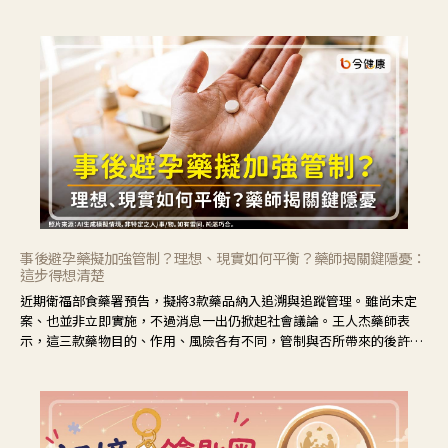
事後避孕藥擬加強管制？理想、現實如何平衡？藥師揭關鍵隱憂：
這步得想清楚
近期衛福部食藥署預告，擬將3款藥品納入追溯與追蹤管理。雖尚未定
案、也並非立即實施，不過消息一出仍掀起社會議論。王人杰藥師表
示，這三款藥物目的、作用、風險各有不同，管制與否所帶來的後許影
響也不同，可先了解其特性。