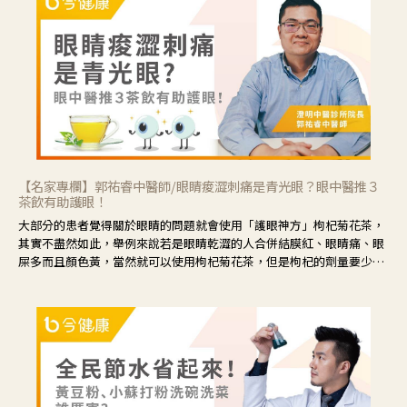
【名家專欄】郭祐睿中醫師/眼睛痠澀刺痛是青光眼？眼中醫推３
茶飲有助護眼！
大部分的患者覺得關於眼睛的問題就會使用「護眼神方」枸杞菊花茶，
其實不盡然如此，舉例來說若是眼睛乾澀的人合併結膜紅、眼睛痛、眼
屎多而且顏色黃，當然就可以使用枸杞菊花茶，但是枸杞的劑量要少，
菊花的劑量要多；若是有以上症狀以外，眼睛還會有灼熱感，眼屎多到
會「牽絲」，也就是水樣分泌物增加，這樣就是感染性結膜炎了，這時
候就要使用菊花、金銀花來治療；假如單純的眼睛乾澀，結膜沒有紅，
眼睛周圍沒有眼屎，這種情況是屬於「陰虛」，就可以使用枸杞、蓮
藕、麥門冬、山藥等比較滋潤的藥材，效果就更顯著。