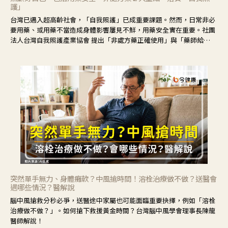
護」
台灣已邁入超高齡社會，「自我照護」已成重要課題。然而，日常非必
要用藥、或用藥不當造成身體影響屢見不鮮，用藥安全實在重要。社團
法人台灣自我照護產業協會 提出「非處方藥正確使用」與「藥師給
力」，鼓勵民眾建立安全且正確的自我照護習慣。
突然單手無力、身體癱軟？中風搶時間！溶栓治療做不做？送醫會
遇哪些情況？醫解說
腦中風搶救分秒必爭，送醫途中家屬也可能面臨重要抉擇，例如「溶栓
治療做不做？」。如何搶下救援黃金時間？台灣腦中風學會理事長陳龍
醫師解說！