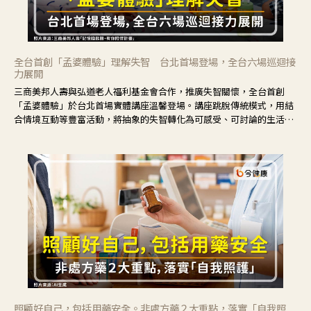
全台首創「孟婆體驗」理解失智 台北首場登場，全台六場巡迴接
力展開
三商美邦人壽與弘道老人福利基金會合作，推廣失智關懷，全台首創
「孟婆體驗」於台北首場實體講座溫馨登場。講座跳脫傳統模式，用結
合情境互動等豐富活動，將抽象的失智轉化為可感受、可討論的生活情
境，並引導民眾在家人開始出現改變時，以理解取代責備、以耐心回應
不安。
照顧好自己，包括用藥安全。非處方藥２大重點，落實「自我照