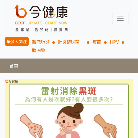
最多人關注
新冠肺炎
肺炎鏈球菌
疫苗
HPV
膽固醇
首頁