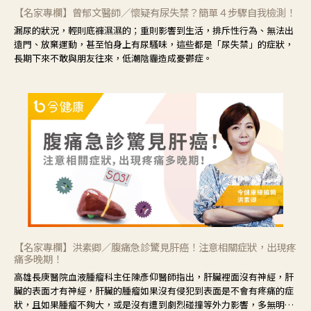
【名家專欄】曾郁文醫師／懷疑有尿失禁？簡單４步驟自我檢測！
漏尿的狀況，輕則底褲濕濕的；重則影響到生活，排斥性行為、無法出
遠門、放棄運動，甚至怕身上有尿騷味，這些都是「尿失禁」的症狀，
長期下來不敢與朋友往來，低潮陰霾造成憂鬱症。
【名家專欄】洪素卿／腹痛急診驚見肝癌！注意相關症狀，出現疼
痛多晚期！
高雄長庚醫院血液腫瘤科主任陳彥仰醫師指出，肝臟裡面沒有神經，肝
臟的表面才有神經，肝臟的腫瘤如果沒有侵犯到表面是不會有疼痛的症
狀，且如果腫瘤不夠大，或是沒有遭到劇烈碰撞等外力影響，多無明顯