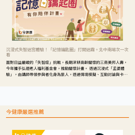
沉浸式失智迷宮體驗！「記憶鑰匙圈」打開迷霧。北中南場次一次
看
面對日益嚴峻的「失智症」挑戰，長期深耕高齡關懷的三商美邦人壽，
今年攜手弘道老人福利基金會，推動關懷計畫。 透過沉浸式「孟婆體
驗」，由講師帶領參與者化身為旅人，透過情境模擬、互動討論與卡牌
推理等，讓參與者親身感受失智症者在記憶迷宮中面臨的混亂、判斷困
難與生活挑戰。
今健康嚴選推薦