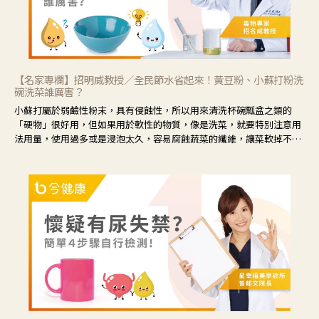
【名家專欄】招明威教授／全民節水省起來！黃豆粉、小蘇打粉洗
碗洗菜誰厲害？
小蘇打屬於弱鹼性粉末，具有侵蝕性，所以用來清洗杯碗瓢盆之類的
「硬物」很好用，但如果用於軟性的物質，像是洗菜，就要特別注意用
法用量，使用過多或是浸泡太久，容易腐蝕蔬菜的纖維，讓菜軟掉不清
脆。