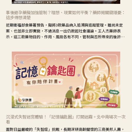
事後避孕藥擬加強管制？理想、現實如何平衡？藥師揭關鍵隱憂：
這步得想清楚
近期衛福部食藥署預告，擬將3款藥品納入追溯與追蹤管理。雖尚未定
案、也並非立即實施，不過消息一出仍掀起社會議論。王人杰藥師表
示，這三款藥物目的、作用、風險各有不同，管制與否所帶來的後許影
響也不同，可先了解其特性。
沉浸式失智迷宮體驗！「記憶鑰匙圈」打開迷霧。北中南場次一次
看
面對日益嚴峻的「失智症」挑戰，長期深耕高齡關懷的三商美邦人壽，