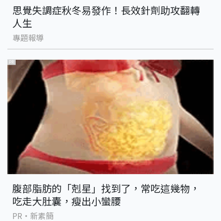
思覺失調症秋冬易發作！長效針劑助攻翻轉
人生
專題報導
PR
腹部脂肪的「剋星」找到了，常吃這幾物，
吃走大肚囊，瘦出小蠻腰
PR・新素簡