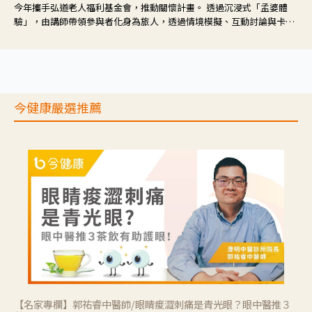
今年攜手弘道老人福利基金會，推動關懷計畫。 透過沉浸式「孟婆體
驗」，由講師帶領參與者化身為旅人，透過情境模擬、互動討論與卡牌
推理等，讓參與者親身感受失智症者在記憶迷宮中面臨的混亂、判斷困
難與生活挑戰。
今健康嚴選推薦
【名家專欄】郭祐睿中醫師/眼睛痠澀刺痛是青光眼？眼中醫推３