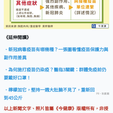
《延伸閱讀》
．新冠病毒疫苗有哪幾種？一張圖看懂疫苗保護力與
副作用差異
．為何施打疫苗仍染疫？醫指3關鍵：群體免疫前仍
要戴好口罩！
．檸檬加它，堅持一週大肚腩不見了，重新回
PR・新素簡
到45公斤
以上新聞文字、照片皆屬《今健康》版權所有，非授