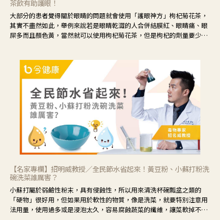
茶飲有助護眼！
大部分的患者覺得關於眼睛的問題就會使用「護眼神方」枸杞菊花茶，
其實不盡然如此，舉例來說若是眼睛乾澀的人合併結膜紅、眼睛痛、眼
屎多而且顏色黃，當然就可以使用枸杞菊花茶，但是枸杞的劑量要少，
菊花的劑量要多；若是有以上症狀以外，眼睛還會有灼熱感，眼屎多到
會「牽絲」，也就是水樣分泌物增加，這樣就是感染性結膜炎了，這時
候就要使用菊花、金銀花來治療；假如單純的眼睛乾澀，結膜沒有紅，
眼睛周圍沒有眼屎，這種情況是屬於「陰虛」，就可以使用枸杞、蓮
藕、麥門冬、山藥等比較滋潤的藥材，效果就更顯著。
【名家專欄】招明威教授／全民節水省起來！黃豆粉、小蘇打粉洗
碗洗菜誰厲害？
小蘇打屬於弱鹼性粉末，具有侵蝕性，所以用來清洗杯碗瓢盆之類的
「硬物」很好用，但如果用於軟性的物質，像是洗菜，就要特別注意用
法用量，使用過多或是浸泡太久，容易腐蝕蔬菜的纖維，讓菜軟掉不清
脆。