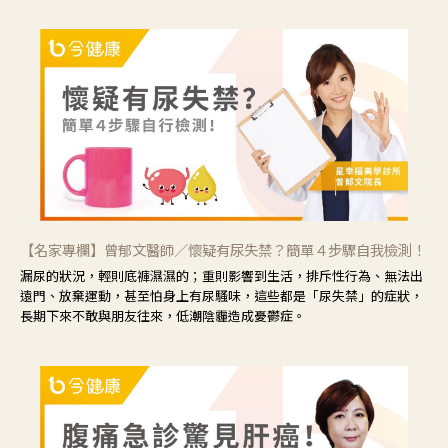
【名家專欄】曾郁文醫師／懷疑有尿失禁？簡單４步驟自我檢測！
漏尿的狀況，輕則底褲濕濕的；重則影響到生活，排斥性行為、無法出
遠門、放棄運動，甚至怕身上有尿騷味，這些都是「尿失禁」的症狀，
長期下來不敢與朋友往來，低潮陰霾造成憂鬱症。