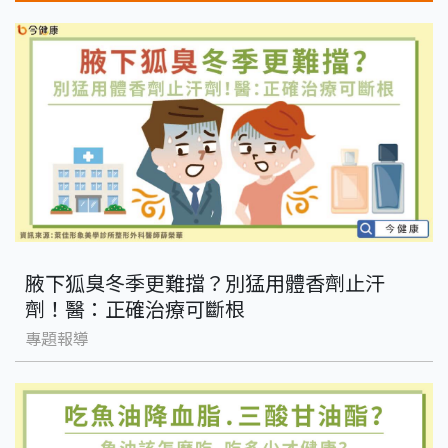
腋下狐臭冬季更難擋？別猛用體香劑止汗
劑！醫：正確治療可斷根
專題報導