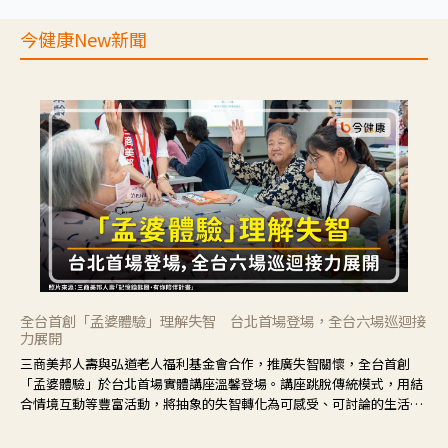
今健康New新聞
全台首創「孟婆體驗」理解失智 台北首場登場，全台六場巡迴接
力展開
三商美邦人壽與弘道老人福利基金會合作，推廣失智關懷，全台首創
「孟婆體驗」於台北首場實體講座溫馨登場。講座跳脫傳統模式，用結
合情境互動等豐富活動，將抽象的失智轉化為可感受、可討論的生活情
境，並引導民眾在家人開始出現改變時，以理解取代責備、以耐心回應
不安。