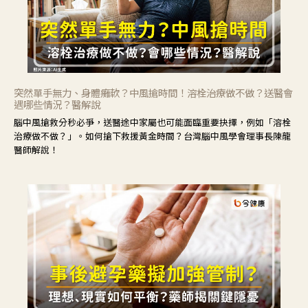
突然單手無力、身體癱軟？中風搶時間！溶栓治療做不做？送醫會
遇哪些情況？醫解說
腦中風搶救分秒必爭，送醫途中家屬也可能面臨重要抉擇，例如「溶栓
治療做不做？」。如何搶下救援黃金時間？台灣腦中風學會理事長陳龍
醫師解說！