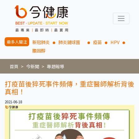
最多人關注
新冠肺炎
肺炎鏈球菌
疫苗
HPV
膽固醇
首頁
今新聞
專題報導
打疫苗後猝死事件頻傳，重症醫師解析背後
真相！
2021-06-18