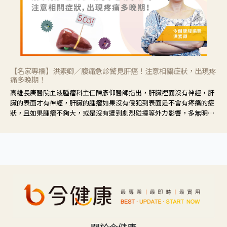
【名家專欄】洪素卿／腹痛急診驚見肝癌！注意相關症狀，出現疼
痛多晚期！
高雄長庚醫院血液腫瘤科主任陳彥仰醫師指出，肝臟裡面沒有神經，肝
臟的表面才有神經，肝臟的腫瘤如果沒有侵犯到表面是不會有疼痛的症
狀，且如果腫瘤不夠大，或是沒有遭到劇烈碰撞等外力影響，多無明顯
症狀，一旦患者出現疲勞、食慾不振、體重減輕、上腹部悶痛、肝功能
異常、黃疸、腹部腫大、甚至上腸胃道出血、吐血等肝癌臨床症狀，多
數已是晚期。