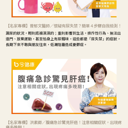
【名家專欄】曾郁文醫師／懷疑有尿失禁？簡單４步驟自我檢測！
漏尿的狀況，輕則底褲濕濕的；重則影響到生活，排斥性行為、無法出
遠門、放棄運動，甚至怕身上有尿騷味，這些都是「尿失禁」的症狀，
長期下來不敢與朋友往來，低潮陰霾造成憂鬱症。
【名家專欄】洪素卿／腹痛急診驚見肝癌！注意相關症狀，出現疼
痛多晚期！