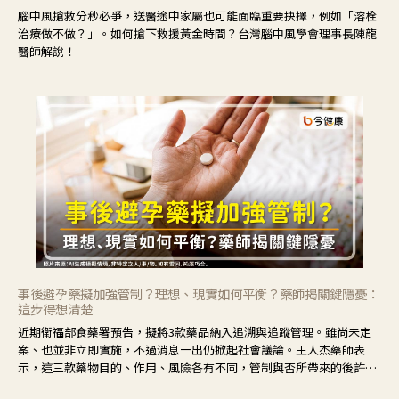
腦中風搶救分秒必爭，送醫途中家屬也可能面臨重要抉擇，例如「溶栓
治療做不做？」。如何搶下救援黃金時間？台灣腦中風學會理事長陳龍
醫師解說！
事後避孕藥擬加強管制？理想、現實如何平衡？藥師揭關鍵隱憂：
這步得想清楚
近期衛福部食藥署預告，擬將3款藥品納入追溯與追蹤管理。雖尚未定
案、也並非立即實施，不過消息一出仍掀起社會議論。王人杰藥師表
示，這三款藥物目的、作用、風險各有不同，管制與否所帶來的後許影
響也不同，可先了解其特性。