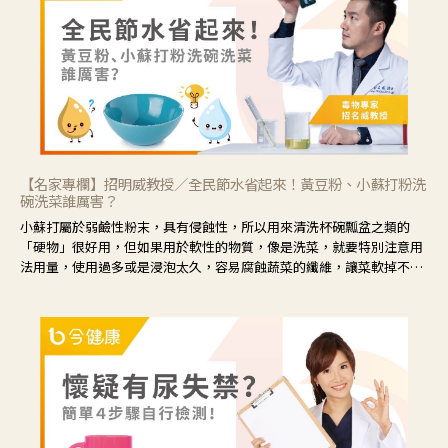
藕、麥門冬、山藥等比較滋潤的藥材，效果就更顯著。
【名家專欄】招明威教授／全民節水省起來！黃豆粉、小蘇打粉洗
碗洗菜誰厲害？
小蘇打屬於弱鹼性粉末，具有侵蝕性，所以用來清洗杯碗瓢盆之類的
「硬物」很好用，但如果用於軟性的物質，像是洗菜，就要特別注意用
法用量，使用過多或是浸泡太久，容易腐蝕蔬菜的纖維，讓菜軟掉不清
脆。