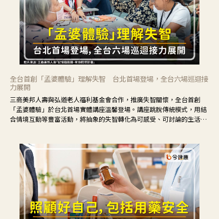
全台首創「孟婆體驗」理解失智 台北首場登場，全台六場巡迴接
力展開
三商美邦人壽與弘道老人福利基金會合作，推廣失智關懷，全台首創
「孟婆體驗」於台北首場實體講座溫馨登場。講座跳脫傳統模式，用結
合情境互動等豐富活動，將抽象的失智轉化為可感受、可討論的生活情
境，並引導民眾在家人開始出現改變時，以理解取代責備、以耐心回應
不安。