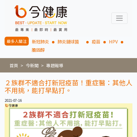
最多人關注
新冠肺炎
肺炎鏈球菌
疫苗
HPV
膽固醇
首頁
今新聞
專題報導
２族群不適合打新冠疫苗！重症醫：其他人
不用挑，能打早點打。
2021-07-16