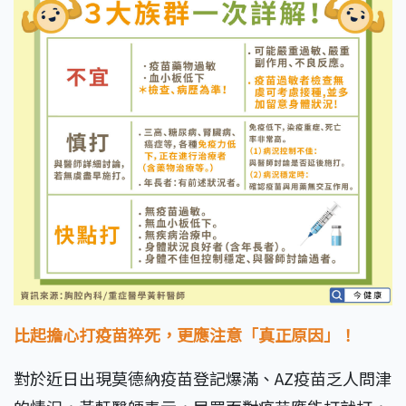
比起擔心打疫苗猝死，更應注意「真正原因」！
對於近日出現莫德納疫苗登記爆滿、AZ疫苗乏人問津