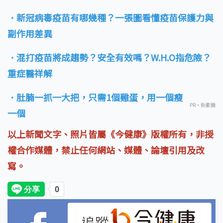
．新冠病毒疫苗有哪幾種？一張圖看懂疫苗保護力與
副作用差異
．混打疫苗將成趨勢？安全有效嗎？W.H.O指危險？
重症醫祥解
．肚腩一抓一大把，只需1個雞蛋，用一個瘦
PR・新素簡
一個
以上新聞文字、照片皆屬《今健康》版權所有，非授
權合作媒體，禁止任何網站、媒體、論壇引用及改
寫。