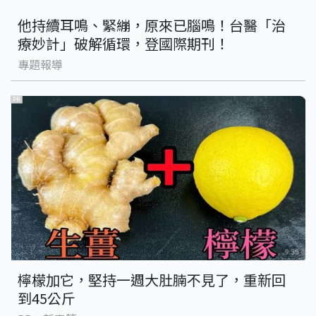
他持續耳鳴、緊繃，原來已腦鳴！台醫「治
療妙計」破解循環，登國際期刊！
專題報導
PR
檸檬加它，堅持一週大肚腩不見了，重新回
到45公斤