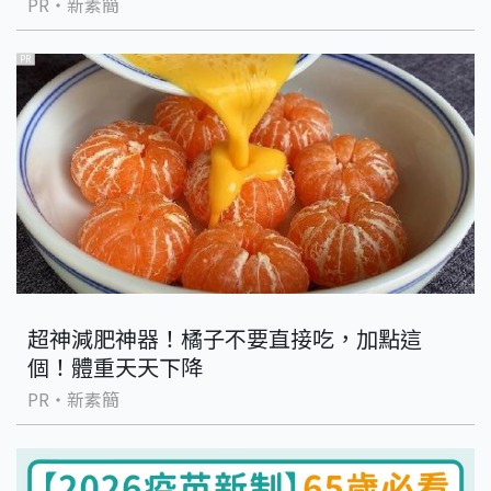
PR・新素簡
PR
超神減肥神器！橘子不要直接吃，加點這
個！體重天天下降
PR・新素簡