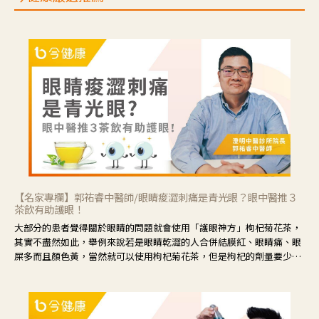
【名家專欄】郭祐睿中醫師/眼睛痠澀刺痛是青光眼？眼中醫推３
茶飲有助護眼！
大部分的患者覺得關於眼睛的問題就會使用「護眼神方」枸杞菊花茶，
其實不盡然如此，舉例來說若是眼睛乾澀的人合併結膜紅、眼睛痛、眼
屎多而且顏色黃，當然就可以使用枸杞菊花茶，但是枸杞的劑量要少，
菊花的劑量要多；若是有以上症狀以外，眼睛還會有灼熱感，眼屎多到
會「牽絲」，也就是水樣分泌物增加，這樣就是感染性結膜炎了，這時
候就要使用菊花、金銀花來治療；假如單純的眼睛乾澀，結膜沒有紅，
眼睛周圍沒有眼屎，這種情況是屬於「陰虛」，就可以使用枸杞、蓮