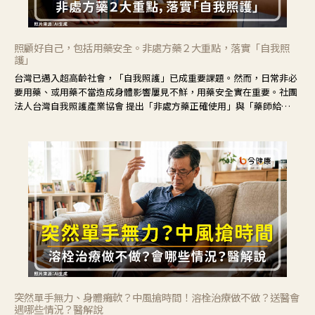
照顧好自己，包括用藥安全。非處方藥２大重點，落實「自我照
護」
台灣已邁入超高齡社會，「自我照護」已成重要課題。然而，日常非必
要用藥、或用藥不當造成身體影響屢見不鮮，用藥安全實在重要。社團
法人台灣自我照護產業協會 提出「非處方藥正確使用」與「藥師給
力」，鼓勵民眾建立安全且正確的自我照護習慣。
突然單手無力、身體癱軟？中風搶時間！溶栓治療做不做？送醫會
遇哪些情況？醫解說