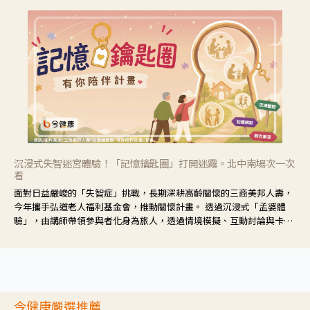
沉浸式失智迷宮體驗！「記憶鑰匙圈」打開迷霧。北中南場次一次
看
面對日益嚴峻的「失智症」挑戰，長期深耕高齡關懷的三商美邦人壽，
今年攜手弘道老人福利基金會，推動關懷計畫。 透過沉浸式「孟婆體
驗」，由講師帶領參與者化身為旅人，透過情境模擬、互動討論與卡牌
推理等，讓參與者親身感受失智症者在記憶迷宮中面臨的混亂、判斷困
難與生活挑戰。
今健康嚴選推薦