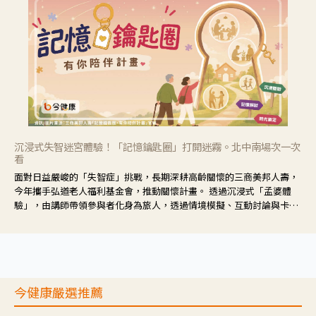
沉浸式失智迷宮體驗！「記憶鑰匙圈」打開迷霧。北中南場次一次
看
面對日益嚴峻的「失智症」挑戰，長期深耕高齡關懷的三商美邦人壽，
今年攜手弘道老人福利基金會，推動關懷計畫。 透過沉浸式「孟婆體
驗」，由講師帶領參與者化身為旅人，透過情境模擬、互動討論與卡牌
推理等，讓參與者親身感受失智症者在記憶迷宮中面臨的混亂、判斷困
難與生活挑戰。
今健康嚴選推薦