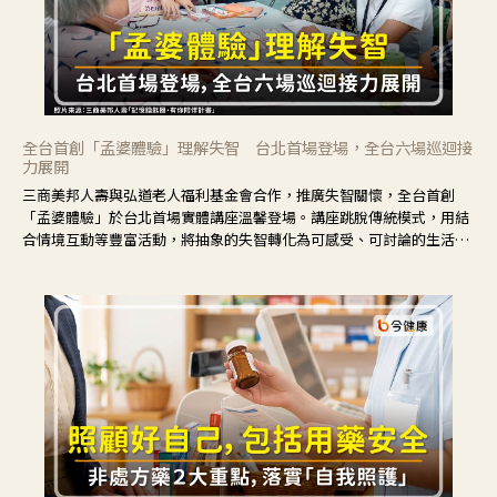
全台首創「孟婆體驗」理解失智 台北首場登場，全台六場巡迴接
力展開
三商美邦人壽與弘道老人福利基金會合作，推廣失智關懷，全台首創
「孟婆體驗」於台北首場實體講座溫馨登場。講座跳脫傳統模式，用結
合情境互動等豐富活動，將抽象的失智轉化為可感受、可討論的生活情
境，並引導民眾在家人開始出現改變時，以理解取代責備、以耐心回應
不安。