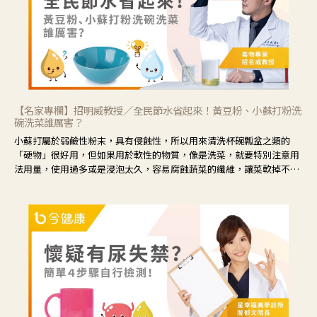
【名家專欄】招明威教授／全民節水省起來！黃豆粉、小蘇打粉洗
碗洗菜誰厲害？
小蘇打屬於弱鹼性粉末，具有侵蝕性，所以用來清洗杯碗瓢盆之類的
「硬物」很好用，但如果用於軟性的物質，像是洗菜，就要特別注意用
法用量，使用過多或是浸泡太久，容易腐蝕蔬菜的纖維，讓菜軟掉不清
脆。