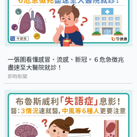
一張圖看懂感冒、流感、新冠。６危急徵兆
盡速至大醫院就診！
即時新聞