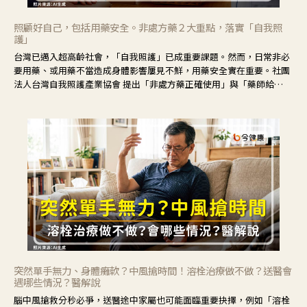
照顧好自己，包括用藥安全。非處方藥２大重點，落實「自我照
護」
台灣已邁入超高齡社會，「自我照護」已成重要課題。然而，日常非必
要用藥、或用藥不當造成身體影響屢見不鮮，用藥安全實在重要。社團
法人台灣自我照護產業協會 提出「非處方藥正確使用」與「藥師給
力」，鼓勵民眾建立安全且正確的自我照護習慣。
突然單手無力、身體癱軟？中風搶時間！溶栓治療做不做？送醫會
遇哪些情況？醫解說
腦中風搶救分秒必爭，送醫途中家屬也可能面臨重要抉擇，例如「溶栓