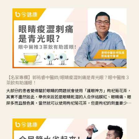
【名家專欄】郭祐睿中醫師/眼睛痠澀刺痛是青光眼？眼中醫推３
茶飲有助護眼！
大部分的患者覺得關於眼睛的問題就會使用「護眼神方」枸杞菊花茶，
其實不盡然如此，舉例來說若是眼睛乾澀的人合併結膜紅、眼睛痛、眼
屎多而且顏色黃，當然就可以使用枸杞菊花茶，但是枸杞的劑量要少，
菊花的劑量要多；若是有以上症狀以外，眼睛還會有灼熱感，眼屎多到
會「牽絲」，也就是水樣分泌物增加，這樣就是感染性結膜炎了，這時
候就要使用菊花、金銀花來治療；假如單純的眼睛乾澀，結膜沒有紅，
眼睛周圍沒有眼屎，這種情況是屬於「陰虛」，就可以使用枸杞、蓮
藕、麥門冬、山藥等比較滋潤的藥材，效果就更顯著。