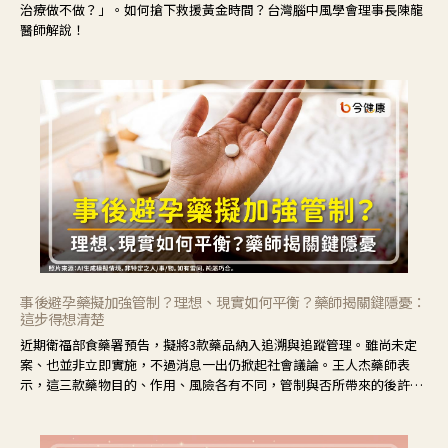
治療做不做？」。如何搶下救援黃金時間？台灣腦中風學會理事長陳龍
醫師解說！
事後避孕藥擬加強管制？理想、現實如何平衡？藥師揭關鍵隱憂：
這步得想清楚
近期衛福部食藥署預告，擬將3款藥品納入追溯與追蹤管理。雖尚未定
案、也並非立即實施，不過消息一出仍掀起社會議論。王人杰藥師表
示，這三款藥物目的、作用、風險各有不同，管制與否所帶來的後許影
響也不同，可先了解其特性。