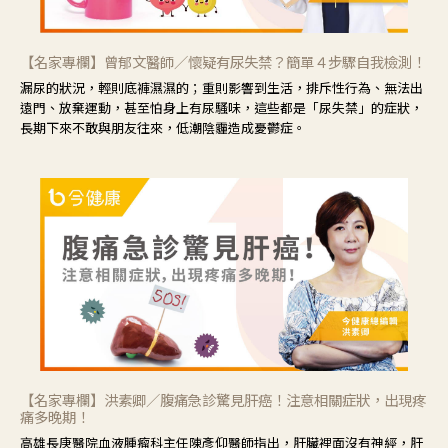
【名家專欄】曾郁文醫師／懷疑有尿失禁？簡單４步驟自我檢測！
漏尿的狀況，輕則底褲濕濕的；重則影響到生活，排斥性行為、無法出
遠門、放棄運動，甚至怕身上有尿騷味，這些都是「尿失禁」的症狀，
長期下來不敢與朋友往來，低潮陰霾造成憂鬱症。
【名家專欄】洪素卿／腹痛急診驚見肝癌！注意相關症狀，出現疼
痛多晚期！
高雄長庚醫院血液腫瘤科主任陳彥仰醫師指出，肝臟裡面沒有神經，肝