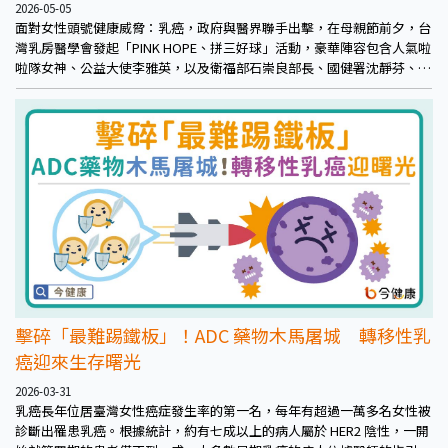
2026-05-05
面對女性頭號健康威脅：乳癌，政府與醫界聯手出擊，在母親節前夕，台
灣乳房醫學會發起「PINK HOPE、拼三好球」活動，豪華陣容包含人氣啦
啦隊女神、公益大使李雅英，以及衛福部石崇良部長、國健署沈靜芬、健
保署陳亮妤署長、台灣乳房醫學會陳芳銘理事長及多位乳癌權威醫師，脫
下嚴肅西裝，換上特製台灣隊粉紅球衣，熱舞力拼３好球防治！
擊碎「最難踢鐵板」！ADC 藥物木馬屠城 轉移性乳
癌迎來生存曙光
2026-03-31
乳癌長年位居臺灣女性癌症發生率的第一名，每年有超過一萬多名女性被
診斷出罹患乳癌。根據統計，約有七成以上的病人屬於 HER2 陰性，一開