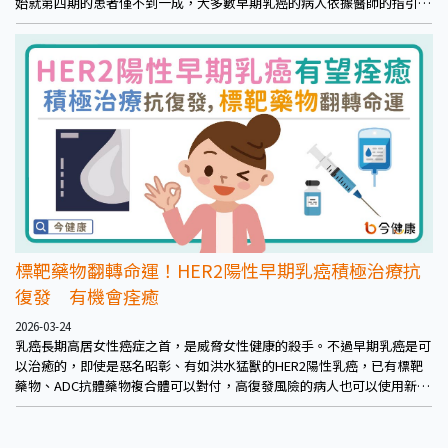
始就第四期的患者僅不到一成，大多數早期乳癌的病人依據醫師的指引接
受治療，復發轉移者仍屬少數。然而，一旦病情進入轉移階段，癌細胞可
能擴散至肝、肺、骨頭，或者仍在局部但已無法根除者，都讓許多病友與
家屬感到焦慮與無力。
標靶藥物翻轉命運！HER2陽性早期乳癌積極治療抗
復發 有機會痊癒
2026-03-24
乳癌長期高居女性癌症之首，是威脅女性健康的殺手。不過早期乳癌是可
以治癒的，即使是惡名昭彰、有如洪水猛獸的HER2陽性乳癌，已有標靶
藥物、ADC抗體藥物複合體可以對付，高復發風險的病人也可以使用新一
代口服小分子標靶藥物，降低腦轉移的機率。醫師鼓勵，早期乳癌病人應
不計一切代價接受治療，可以陪伴家人迎向美好人生。