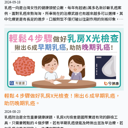
2024-09-18
乳癌一向是台灣女性的健康頭號公敵，每年有超過1萬多名新診斷乳癌案
例，面對乳癌來勢洶洶，所幸現在的治療武器也有越來越多可以選擇。其
中化療更是有長足的進步，口服劑型不僅打破以往副作用的刻板印象，同
時兼具療效，保有一定的生活品質及工作能力，讓確診晚期或轉移型的乳
癌患者，也不用害怕面對化療。
輕鬆４步驟做好乳房X光檢查！揪出６成早期乳癌，
助防晚期乳癌。
2024-08-23
乳癌防治是女性重要健康課題，乳房X光檢查是國際實證有效的篩檢工
具，只需要輕鬆的４個步驟，若有早期乳癌便能及時揪出並及早治療，若