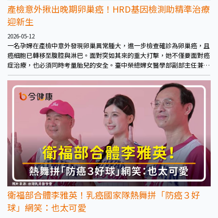
產檢意外揪出晚期卵巢癌！HRD基因檢測助精準治療
迎新生
2026-05-12
一名孕婦在產檢中意外發現卵巢異常腫大，進一步檢查確診為卵巢癌，且
癌細胞已轉移至腹腔與淋巴。面對突如其來的重大打擊，她不僅要面對癌
症治療，也必須同時考量胎兒的安全。臺中榮總婦女醫學部副部主任兼任
婦科主任醫師呂建興表示，經多專科團隊評估，病患於懷孕中期先進行手
術切除部分腫瘤確認診斷，再以化療控制病情；待胎兒發育相對成熟後安
排剖腹生產，及完整卵巢癌分期手術。
衛福部合體李雅英！乳癌國家隊熱舞拼「防癌３好
球」網笑：也太可愛