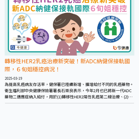
轉移性HER2乳癌治療新突破！新ADC納健保接軌國
際，６旬姐穩控病況！
2025-03-19
為提高乳癌病友存活率，健保署已陸續新增、擴增給付不同的乳癌藥物。
衛生福利部中央健康保險署署長石崇良表示，今年2月也已將新一代ADC
藥物二適應症納入給付，用於(1)轉移性HER2陽性乳癌第二線治療、(2)手
術無法切除之局部晚期或轉移性ER、PR陰性且HER2弱陽性乳癌的第二線
治療，鼓勵民眾早篩早治療。