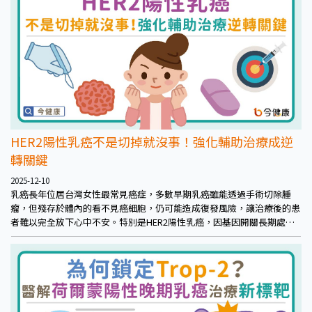
HER2陽性乳癌不是切掉就沒事！強化輔助治療成逆
轉關鍵
2025-12-10
乳癌長年位居台灣女性最常見癌症，多數早期乳癌雖能透過手術切除腫
瘤，但殘存於體內的看不見癌細胞，仍可能造成復發風險，讓治療後的患
者難以完全放下心中不安。特別是HER2陽性乳癌，因基因開關長期處於
活躍狀態，過去常在術後一年半至兩年半就復發，被視為復發速度快、轉
移風險高的亞型。