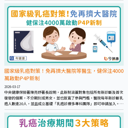
國家級乳癌對策！免再擠大醫院等醫生，健保注4000
萬啟動P4P新制
2026-03-17
中央健康保險署陳亮妤署長說明，此新制涵蓋對象包括所有新診斷及首次
復發的個案，不分期別或男女。並也放寬了參與門檻，醫院每年新診斷乳
癌人數達20人，並且成立基礎「乳癌診療多專科團隊」即可申請加入。健
保挹注約4,000萬元，鼓勵各層級醫院參與，並明確建議「獎勵費用優先
分配給第一線執行人員（含個案管理師）」，盼提供醫護人員實質支持，
肯定付出。