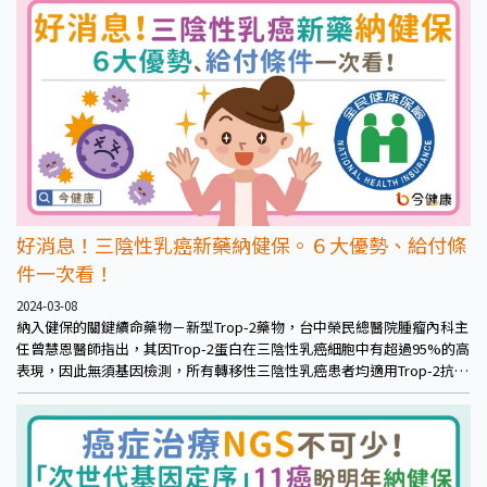
蒙乳癌病友過去使用CDK4/6抑制劑需自費，但今年起健保新納入給付，
幫助減輕抗癌負擔，鼓勵年輕乳癌病友勇敢積極治療。
好消息！三陰性乳癌新藥納健保。６大優勢、給付條
件一次看！
2024-03-08
納入健保的關鍵續命藥物－新型Trop-2藥物，台中榮民總醫院腫瘤內科主
任曾慧恩醫師指出，其因Trop-2蛋白在三陰性乳癌細胞中有超過95%的高
表現，因此無須基因檢測，所有轉移性三陰性乳癌患者均適用Trop-2抗體
藥物複合體。