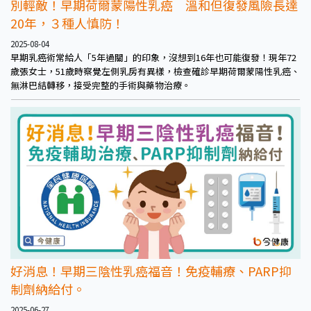
別輕敵！早期荷爾蒙陽性乳癌 溫和但復發風險長達
20年，３種人慎防！
2025-08-04
早期乳癌術常給人「5年過關」的印象，沒想到16年也可能復發！現年72
歲張女士，51歲時察覺左側乳房有異樣，檢查確診早期荷爾蒙陽性乳癌、
無淋巴結轉移，接受完整的手術與藥物治療。
好消息！早期三陰性乳癌福音！免疫輔療、PARP抑
制劑納給付。
2025-06-27