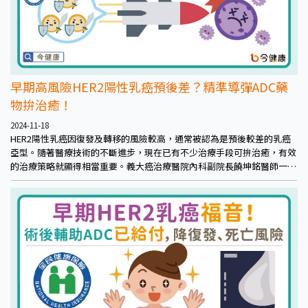
早期高風險HER2陽性乳癌預後差？精準導彈ADC藥
物拚治癒！
2024-11-18
HER2陽性乳癌因復發及轉移的風險較高，通常被認為是預後較差的乳癌
亞型。隨著醫療技術的不斷進步，現在已有不少治療手段可拚治癒，有效
的治療策略就顯得相當重要。義大癌治療醫院內科副院長饒坤銘醫師一一
說明，助乳癌病友們力抗HER2陽性乳癌。