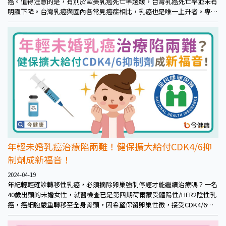
癌。值得注意的是，有別於歐美乳癌死亡率趨緩，台灣乳癌死亡率並未有
明顯下降。台灣乳癌與國內各常見癌症相比，乳癌也是唯一上升者。專家
們指出關鍵及防範之道。
年輕未婚乳癌治療陷兩難！健保擴大給付CDK4/6抑
制劑成新福音！
2024-04-19
年紀輕輕確診轉移性乳癌，必須摘除卵巢強制停經才能繼續治療嗎？一名
40歲出頭的未婚女性，就醫檢查已是第四期荷爾蒙受體陽性/HER2陰性乳
癌，癌細胞嚴重轉移至全身骨頭，因希望保留卵巢性徵，接受CDK4/6抑
制劑合併抗荷爾蒙治療，幾個月後骨頭處癌細胞全部消失，迄今約2年維
持病況穩定。台灣乳房醫學會陳守棟理事長表示，「停經前」轉移性荷爾