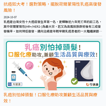
抗癌如大考！選對策略，擺脫荷爾蒙陽性乳癌高復發
風險！
2024-10-07
乳癌是台灣女性十大癌症發生率第一名，更蟬聯近六年死亡率的前三名，
其中荷爾蒙陽性(HR+/HER2-)為最大宗，若又為高風險族群術後有三成復
發機率。如何降低復發、邁向治癒是年輕早期乳癌患者的一大難纏課題！
馬偕紀念醫院乳房中心張源清主任點出抗癌應考關鍵：術後輔助治療搭配
細胞週期抑制劑，如同找到補教名師，抗癌成績更進步，再創人生高分成
就！
乳癌別怕掉頭髮！口服化療助攻兼顧生活品質與療
效！