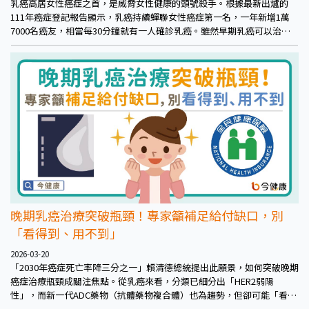
乳癌高居女性癌症之首，是威脅女性健康的頭號殺手。根據最新出爐的
111年癌症登記報告顯示，乳癌持續蟬聯女性癌症第一名，一年新增1萬
7000名癌友，相當每30分鐘就有一人確診乳癌。雖然早期乳癌可以治
癒，但是面對惡名昭彰的HER2陽性乳癌，治療還是相當棘手。
晚期乳癌治療突破瓶頸！專家籲補足給付缺口，別
「看得到、用不到」
2026-03-20
「2030年癌症死亡率降三分之一」賴清德總統提出此願景，如何突破晚期
癌症治療瓶頸成關注焦點。從乳癌來看，分類已細分出「HER2弱陽
性」，而新一代ADC藥物（抗體藥物複合體）也為趨勢，但卻可能「看得
到，用不到」。專家們盼即時評估納入給付，更加落實願景。