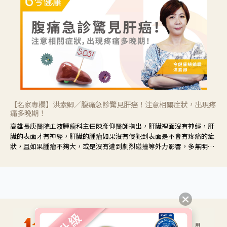
【名家專欄】洪素卿／腹痛急診驚見肝癌！注意相關症狀，出現疼
痛多晚期！
高雄長庚醫院血液腫瘤科主任陳彥仰醫師指出，肝臟裡面沒有神經，肝
臟的表面才有神經，肝臟的腫瘤如果沒有侵犯到表面是不會有疼痛的症
狀，且如果腫瘤不夠大，或是沒有遭到劇烈碰撞等外力影響，多無明顯
症狀，一旦患者出現疲勞、食慾不振、體重減輕、上腹部悶痛、肝功能
異常、黃疸、腹部腫大、甚至上腸胃道出血、吐血等肝癌臨床症狀，多
數已是晚期。