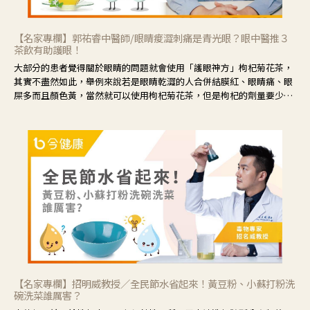
【名家專欄】郭祐睿中醫師/眼睛痠澀刺痛是青光眼？眼中醫推３
茶飲有助護眼！
大部分的患者覺得關於眼睛的問題就會使用「護眼神方」枸杞菊花茶，
其實不盡然如此，舉例來說若是眼睛乾澀的人合併結膜紅、眼睛痛、眼
屎多而且顏色黃，當然就可以使用枸杞菊花茶，但是枸杞的劑量要少，
菊花的劑量要多；若是有以上症狀以外，眼睛還會有灼熱感，眼屎多到
會「牽絲」，也就是水樣分泌物增加，這樣就是感染性結膜炎了，這時
候就要使用菊花、金銀花來治療；假如單純的眼睛乾澀，結膜沒有紅，
眼睛周圍沒有眼屎，這種情況是屬於「陰虛」，就可以使用枸杞、蓮
藕、麥門冬、山藥等比較滋潤的藥材，效果就更顯著。
【名家專欄】招明威教授／全民節水省起來！黃豆粉、小蘇打粉洗
碗洗菜誰厲害？