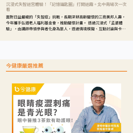
沉浸式失智迷宮體驗！「記憶鑰匙圈」打開迷霧。北中南場次一次
看
面對日益嚴峻的「失智症」挑戰，長期深耕高齡關懷的三商美邦人壽，
今年攜手弘道老人福利基金會，推動關懷計畫。 透過沉浸式「孟婆體
驗」，由講師帶領參與者化身為旅人，透過情境模擬、互動討論與卡牌
推理等，讓參與者親身感受失智症者在記憶迷宮中面臨的混亂、判斷困
難與生活挑戰。
今健康嚴選推薦