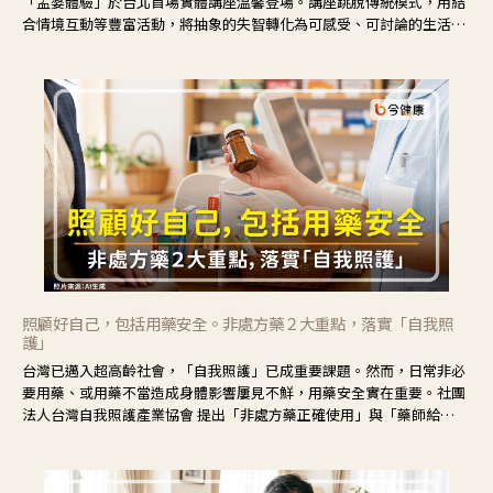
「孟婆體驗」於台北首場實體講座溫馨登場。講座跳脫傳統模式，用結
合情境互動等豐富活動，將抽象的失智轉化為可感受、可討論的生活情
境，並引導民眾在家人開始出現改變時，以理解取代責備、以耐心回應
不安。
照顧好自己，包括用藥安全。非處方藥２大重點，落實「自我照
護」
台灣已邁入超高齡社會，「自我照護」已成重要課題。然而，日常非必
要用藥、或用藥不當造成身體影響屢見不鮮，用藥安全實在重要。社團
法人台灣自我照護產業協會 提出「非處方藥正確使用」與「藥師給
力」，鼓勵民眾建立安全且正確的自我照護習慣。