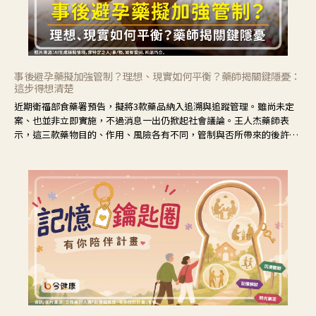
事後避孕藥擬加強管制？理想、現實如何平衡？藥師揭關鍵隱憂：
這步得想清楚
近期衛福部食藥署預告，擬將3款藥品納入追溯與追蹤管理。雖尚未定
案、也並非立即實施，不過消息一出仍掀起社會議論。王人杰藥師表
示，這三款藥物目的、作用、風險各有不同，管制與否所帶來的後許影
響也不同，可先了解其特性。