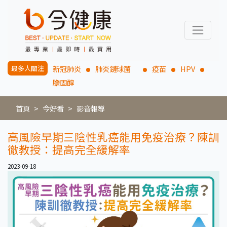
最多人關注
新冠肺炎
肺炎鏈球菌
疫苗
HPV
膽固醇
首頁
今好看
影音報導
高風險早期三陰性乳癌能用免疫治療？陳訓
徹教授：提高完全緩解率
2023-09-18