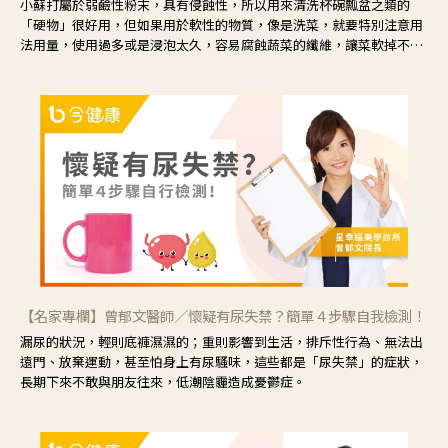
小蘇打屬於弱鹼性粉末，具有侵蝕性，所以用來清洗杯碗瓢盆之類的
「硬物」很好用，但如果用於軟性的物質，像是洗菜，就要特別注意用
法用量，使用過多或是浸泡太久，容易腐蝕蔬菜的纖維，讓菜軟掉不清
脆。
【名家專欄】曾郁文醫師／懷疑有尿失禁？簡單４步驟自我檢測！
漏尿的狀況，輕則底褲濕濕的；重則影響到生活，排斥性行為、無法出
遠門、放棄運動，甚至怕身上有尿騷味，這些都是「尿失禁」的症狀，
長期下來不敢與朋友往來，低潮陰霾造成憂鬱症。