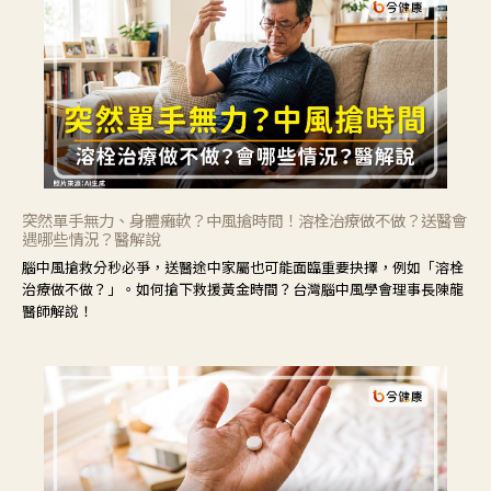
突然單手無力、身體癱軟？中風搶時間！溶栓治療做不做？送醫會
遇哪些情況？醫解說
腦中風搶救分秒必爭，送醫途中家屬也可能面臨重要抉擇，例如「溶栓
治療做不做？」。如何搶下救援黃金時間？台灣腦中風學會理事長陳龍
醫師解說！