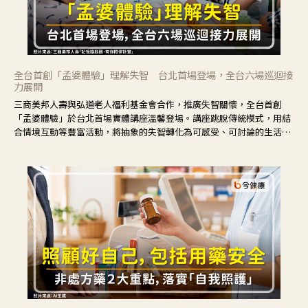
全台首創「孟婆體驗」理解失智 台北首場登場，全台六場巡迴接
力展開
三商美邦人壽與弘道老人福利基金會合作，推廣失智關懷，全台首創
「孟婆體驗」於台北首場實體講座溫馨登場。講座跳脫傳統模式，用結
合情境互動等豐富活動，將抽象的失智轉化為可感受、可討論的生活情
境，並引導民眾在家人開始出現改變時，以理解取代責備、以耐心回應
不安。