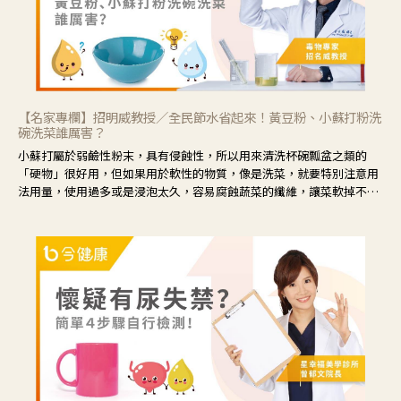
【名家專欄】招明威教授／全民節水省起來！黃豆粉、小蘇打粉洗
碗洗菜誰厲害？
小蘇打屬於弱鹼性粉末，具有侵蝕性，所以用來清洗杯碗瓢盆之類的
「硬物」很好用，但如果用於軟性的物質，像是洗菜，就要特別注意用
法用量，使用過多或是浸泡太久，容易腐蝕蔬菜的纖維，讓菜軟掉不清
脆。