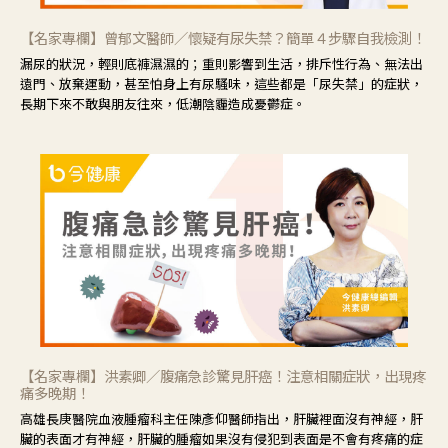
【名家專欄】曾郁文醫師／懷疑有尿失禁？簡單４步驟自我檢測！
漏尿的狀況，輕則底褲濕濕的；重則影響到生活，排斥性行為、無法出
遠門、放棄運動，甚至怕身上有尿騷味，這些都是「尿失禁」的症狀，
長期下來不敢與朋友往來，低潮陰霾造成憂鬱症。
【名家專欄】洪素卿／腹痛急診驚見肝癌！注意相關症狀，出現疼
痛多晚期！
高雄長庚醫院血液腫瘤科主任陳彥仰醫師指出，肝臟裡面沒有神經，肝
臟的表面才有神經，肝臟的腫瘤如果沒有侵犯到表面是不會有疼痛的症