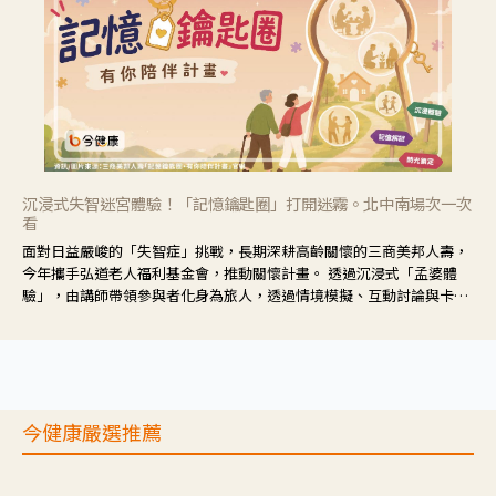
沉浸式失智迷宮體驗！「記憶鑰匙圈」打開迷霧。北中南場次一次
看
面對日益嚴峻的「失智症」挑戰，長期深耕高齡關懷的三商美邦人壽，
今年攜手弘道老人福利基金會，推動關懷計畫。 透過沉浸式「孟婆體
驗」，由講師帶領參與者化身為旅人，透過情境模擬、互動討論與卡牌
推理等，讓參與者親身感受失智症者在記憶迷宮中面臨的混亂、判斷困
難與生活挑戰。
今健康嚴選推薦