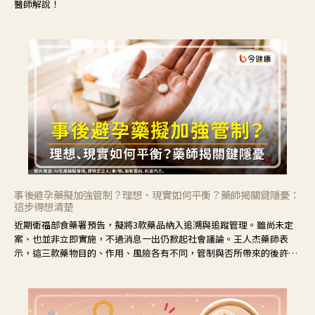
醫師解說！
事後避孕藥擬加強管制？理想、現實如何平衡？藥師揭關鍵隱憂：
這步得想清楚
近期衛福部食藥署預告，擬將3款藥品納入追溯與追蹤管理。雖尚未定
案、也並非立即實施，不過消息一出仍掀起社會議論。王人杰藥師表
示，這三款藥物目的、作用、風險各有不同，管制與否所帶來的後許影
響也不同，可先了解其特性。