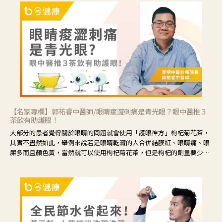
【名家專欄】郭祐睿中醫師/眼睛痠澀刺痛是青光眼？眼中醫推３
茶飲有助護眼！
大部分的患者覺得關於眼睛的問題就會使用「護眼神方」枸杞菊花茶，
其實不盡然如此，舉例來說若是眼睛乾澀的人合併結膜紅、眼睛痛、眼
屎多而且顏色黃，當然就可以使用枸杞菊花茶，但是枸杞的劑量要少，
菊花的劑量要多；若是有以上症狀以外，眼睛還會有灼熱感，眼屎多到
會「牽絲」，也就是水樣分泌物增加，這樣就是感染性結膜炎了，這時
候就要使用菊花、金銀花來治療；假如單純的眼睛乾澀，結膜沒有紅，
眼睛周圍沒有眼屎，這種情況是屬於「陰虛」，就可以使用枸杞、蓮
藕、麥門冬、山藥等比較滋潤的藥材，效果就更顯著。