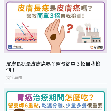
皮膚長痣是皮膚癌嗎？醫教簡單３招自我檢
測！
癌症專題