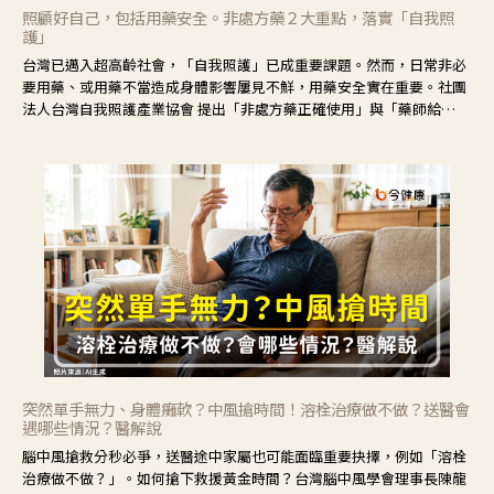
照顧好自己，包括用藥安全。非處方藥２大重點，落實「自我照
護」
台灣已邁入超高齡社會，「自我照護」已成重要課題。然而，日常非必
要用藥、或用藥不當造成身體影響屢見不鮮，用藥安全實在重要。社團
法人台灣自我照護產業協會 提出「非處方藥正確使用」與「藥師給
力」，鼓勵民眾建立安全且正確的自我照護習慣。
突然單手無力、身體癱軟？中風搶時間！溶栓治療做不做？送醫會
遇哪些情況？醫解說
腦中風搶救分秒必爭，送醫途中家屬也可能面臨重要抉擇，例如「溶栓
治療做不做？」。如何搶下救援黃金時間？台灣腦中風學會理事長陳龍