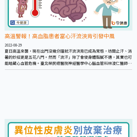
高溫警報！高血脂患者當心汗流浹背引發中風
2022-08-29
夏日高溫來襲，現在出門沒幾分鐘就汗流浹背已成為常態，坊間止汗、消
暑的妙招更是五花八門。然而「流汗」除了會使身體黏膩不適，其實也可
能暗藏心血管危機。臺北榮民總醫院神經醫學中心腦血管科林浚仁醫師表
示，多數民眾都知道天氣冷會使血管收縮，提高心血管疾病風險，卻鮮少
人知道曾有研究指出，高溫同樣也可能釀成中風危害。