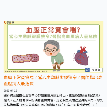
血壓正常竟會喘？當心主動脈瓣膜狹窄？醫師指出高
血壓病人最危險
2021-04-12
國泰綜合醫院心血管中心部副主任黃啟宏指出，主動脈瓣膜由3個瓣葉所
組成，在人體循環中扮演著重要角色，是心臟血流通往全身的大門。除先
天結構異常（如先天瓣膜只有2個瓣葉，易在中年出現狹窄症狀），主動