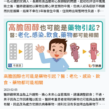
一名42歲的女病人，長期有高血壓和心房顫動的問題，起初在評估中風風
險之後，醫師建議她以藥物治療心律並預防中風，但病人認為症狀不明顯
而抗拒服藥，結果不幸在3年後發生中風，住院時出現暫時性失語、手腳
偏癱等症狀，所幸發現得早，在取栓手術後逐漸康復。國立成功大學醫學
院附設醫院心臟血管科李柏增醫師表示，「這個病人其實算相對幸運，之
前遇過其他不願意服藥的鐵齒病人，中風後錯過黃金治療時間，到院時已
來不及做取栓治療，最後只能帶著半邊癱瘓繼續生活，不只病人痛苦，也
加重家人的照護負擔」。
高膽固醇也可能是藥物引起？醫：老化、感染、飲
食、藥物都可能相關
2023-02-05
醫師觀察其血脂上升趨勢、擔心未來心血管風險，建議調整飲食；不過，
男子因為工作因素難以配合。醫師考量患者使用的藥物也可能與血脂異常
有關，因此改為處方他類抗病毒藥物，順利在沒有多加降血脂藥物下、讓
膽固醇下降。