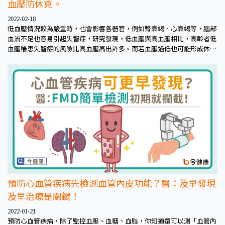
血壓防休克。
2022-02-18
低血壓情況較為嚴重時，也會影響各器官，例如腎衰竭、心衰竭等，腦部
血流不足也容易引起失智症，研究發現，低血壓與高血壓相比，高齡者低
血壓罹患失智症的風險比高血壓高出許多。而若血壓過低也可能形成休
克、危及生命安全，例如心臟無法正常運輸血量，造成心因性休克；或是
受到感染使得血管過度擴張，造成血壓大幅下降的敗血性休克；又或是嚴
重出血、身體嚴重脫水，嚴重影響血壓形成低血容性休克等，提醒風險族
群應多加留意。
預防心血管疾病先檢測血管內皮功能？醫：及早發現
及早治療是關鍵！
2022-01-21
預防心血管疾病，除了監控血壓、血糖、血脂，你知道還可以測「血管內