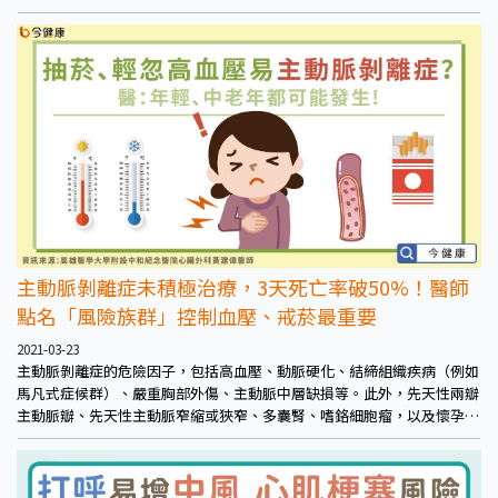
脈瓣膜會隨著年齡增長鈣化，進而狹窄，開口愈來愈小，心臟能輸出的血
液愈來愈少，許多症狀也伴隨而來
主動脈剝離症未積極治療，3天死亡率破50%！醫師
點名「風險族群」控制血壓、戒菸最重要
2021-03-23
主動脈剝離症的危險因子，包括高血壓、動脈硬化、結締組織疾病（例如
馬凡式症候群）、嚴重胸部外傷、主動脈中層缺損等。此外，先天性兩瓣
主動脈瓣、先天性主動脈窄縮或狹窄、多囊腎、嗜鉻細胞瘤，以及懷孕。
高血壓、腎臟病、肥胖等代謝性疾病患者，都會增加動脈硬化風險，應注
意心血管健康。