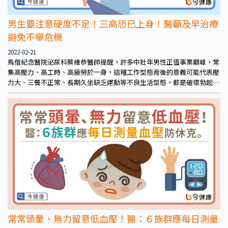
男生要注意硬度不足！三高恐已上身！醫籲及早治療
避免不舉危機
2022-02-21
馬偕紀念醫院泌尿科蔡維恭醫師提醒，許多中壯年男性正值事業巔峰，常
集高壓力、高工時、高疲勞於一身，這種工作型態背後的意義可能代表壓
力大、三餐不正常、長期久坐缺乏運動等不良生活型態，都是破壞勃起功
能與男性健康的元兇！
常常頭暈、無力留意低血壓！醫：６族群應每日測量