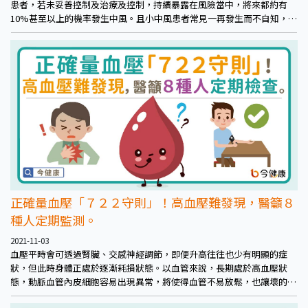
患者，若未妥善控制及治療及控制，持續暴露在風險當中，將來都約有
10%甚至以上的機率發生中風。且小中風患者常見一再發生而不自知，長
期下來恐持續傷害腦部，形成「血管性失智症」。因此提醒民眾，萬不可
因為是「小中風」，或因沒有造成癱瘓、失能，就輕忽了小中風的威脅
性。
正確量血壓「７２２守則」！高血壓難發現，醫籲８
種人定期監測。
2021-11-03
血壓平時會可透過腎臟、交感神經調節，即便升高往往也少有明顯的症
狀，但此時身體正處於逐漸耗損狀態。以血管來說，長期處於高血壓狀
態，動脈血管內皮細胞容易出現異常，將使得血管不易放鬆，也讓壞的膽
固醇（低密度膽固醇）容易卡在管壁，經年累月使得全身血管健康狀況下