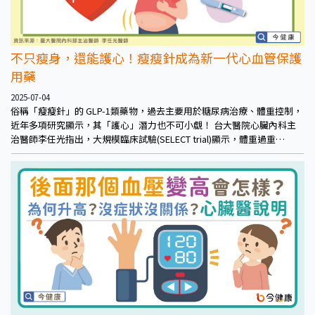
不只瘦身，還能護心！瘦瘦針成為新一代心血管保護
用藥
2025-07-04
俗稱「瘦瘦針」的 GLP-1類藥物，過去主要用於糖尿病治療、體重控制，
近年多項研究顯示，其「護心」潛力也不可小覷！ 台大醫院心臟內科主
治醫師李任光指出，大規模臨床試驗(SELECT trial)顯示，體重過重
（BMI≧ 27） 合併有腦心血管病史的成年族群，即便沒有糖尿病，持續使
用GLP-1 藥物，不僅可降低近10%體重，包括心臟病死亡、非致命性心肌
梗塞與中風等三項重大心血管事件風險更是大幅降低 20%。