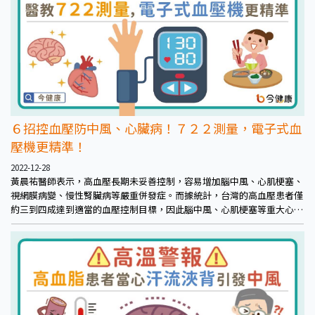
６招控血壓防中風、心臟病！７２２測量，電子式血
壓機更精準！
2022-12-28
黃晨祐醫師表示，高血壓長期未妥善控制，容易增加腦中風、心肌梗塞、
視網膜病變、慢性腎臟病等嚴重併發症。而據統計，台灣的高血壓患者僅
約三到四成達到適當的血壓控制目標，因此腦中風、心肌梗塞等重大心血
管事件仍舊蟬聯國人十大死因前三名。據研究，高血壓無法妥善控制達標
最重要的原因之一，就是民眾對於藥物的恐懼，導致難以遵照醫囑用藥，
包括擔心藥物副作用、得吃藥一輩子等。