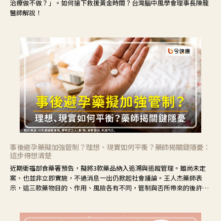
治療做不做？」。如何搶下救援黃金時間？台灣腦中風學會理事長陳龍
醫師解說！
事後避孕藥擬加強管制？理想、現實如何平衡？藥師揭關鍵隱憂：
這步得想清楚
近期衛福部食藥署預告，擬將3款藥品納入追溯與追蹤管理。雖尚未定
案、也並非立即實施，不過消息一出仍掀起社會議論。王人杰藥師表
示，這三款藥物目的、作用、風險各有不同，管制與否所帶來的後許影
響也不同，可先了解其特性。