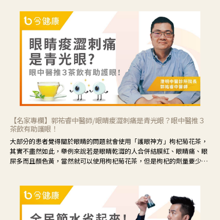
【名家專欄】郭祐睿中醫師/眼睛痠澀刺痛是青光眼？眼中醫推３
茶飲有助護眼！
大部分的患者覺得關於眼睛的問題就會使用「護眼神方」枸杞菊花茶，
其實不盡然如此，舉例來說若是眼睛乾澀的人合併結膜紅、眼睛痛、眼
屎多而且顏色黃，當然就可以使用枸杞菊花茶，但是枸杞的劑量要少，
菊花的劑量要多；若是有以上症狀以外，眼睛還會有灼熱感，眼屎多到
會「牽絲」，也就是水樣分泌物增加，這樣就是感染性結膜炎了，這時
候就要使用菊花、金銀花來治療；假如單純的眼睛乾澀，結膜沒有紅，
眼睛周圍沒有眼屎，這種情況是屬於「陰虛」，就可以使用枸杞、蓮
藕、麥門冬、山藥等比較滋潤的藥材，效果就更顯著。