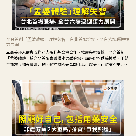
全台首創「孟婆體驗」理解失智 台北首場登場，全台六場巡迴接
力展開
三商美邦人壽與弘道老人福利基金會合作，推廣失智關懷，全台首創
「孟婆體驗」於台北首場實體講座溫馨登場。講座跳脫傳統模式，用結
合情境互動等豐富活動，將抽象的失智轉化為可感受、可討論的生活情
境，並引導民眾在家人開始出現改變時，以理解取代責備、以耐心回應
不安。