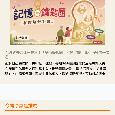
沉浸式失智迷宮體驗！「記憶鑰匙圈」打開迷霧。北中南場次一次
看
面對日益嚴峻的「失智症」挑戰，長期深耕高齡關懷的三商美邦人壽，
今年攜手弘道老人福利基金會，推動關懷計畫。 透過沉浸式「孟婆體
驗」，由講師帶領參與者化身為旅人，透過情境模擬、互動討論與卡牌
推理等，讓參與者親身感受失智症者在記憶迷宮中面臨的混亂、判斷困
難與生活挑戰。
今健康嚴選推薦