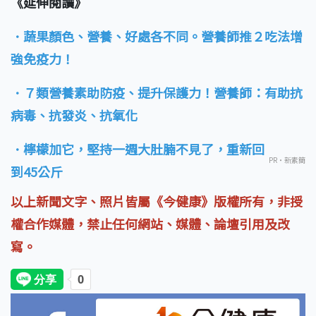
《延伸閱讀》
．蔬果顏色、營養、好處各不同。營養師推２吃法增
強免疫力！
．７類營養素助防疫、提升保護力！營養師：有助抗
病毒、抗發炎、抗氧化
．檸檬加它，堅持一週大肚腩不見了，重新回
PR・新素簡
到45公斤
以上新聞文字、照片皆屬《今健康》版權所有，非授
權合作媒體，禁止任何網站、媒體、論壇引用及改
寫。