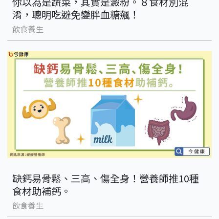
你以為是蔬菜，其實是澱粉。８食材別混
淆，聰明吃避免變胖血糖飆！
飲食養生
缺鈣易骨鬆、三高、傷全身！營養師推10種
食材助補鈣。
飲食養生