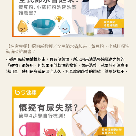
【名家專欄】招明威教授／全民節水省起來！黃豆粉、小蘇打粉洗
碗洗菜誰厲害？
小蘇打屬於弱鹼性粉末，具有侵蝕性，所以用來清洗杯碗瓢盆之類的
「硬物」很好用，但如果用於軟性的物質，像是洗菜，就要特別注意用
法用量，使用過多或是浸泡太久，容易腐蝕蔬菜的纖維，讓菜軟掉不清
脆。