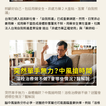
照顧好自己，包括用藥安全。非處方藥２大重點，落實「自我照
護」
台灣已邁入超高齡社會，「自我照護」已成重要課題。然而，日常非必
要用藥、或用藥不當造成身體影響屢見不鮮，用藥安全實在重要。社團
法人台灣自我照護產業協會 提出「非處方藥正確使用」與「藥師給
力」，鼓勵民眾建立安全且正確的自我照護習慣。
突然單手無力、身體癱軟？中風搶時間！溶栓治療做不做？送醫會
遇哪些情況？醫解說
腦中風搶救分秒必爭，送醫途中家屬也可能面臨重要抉擇，例如「溶栓