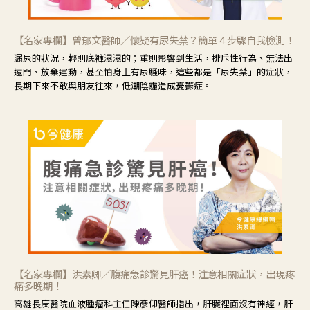
【名家專欄】曾郁文醫師／懷疑有尿失禁？簡單４步驟自我檢測！
漏尿的狀況，輕則底褲濕濕的；重則影響到生活，排斥性行為、無法出
遠門、放棄運動，甚至怕身上有尿騷味，這些都是「尿失禁」的症狀，
長期下來不敢與朋友往來，低潮陰霾造成憂鬱症。
【名家專欄】洪素卿／腹痛急診驚見肝癌！注意相關症狀，出現疼
痛多晚期！
高雄長庚醫院血液腫瘤科主任陳彥仰醫師指出，肝臟裡面沒有神經，肝