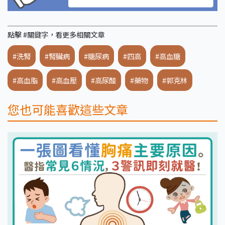
點擊 #關鍵字，看更多相關文章
#洗腎
#腎臟病
#糖尿病
#四高
#高血糖
#高血脂
#高血壓
#高尿酸
#藥物
#郭克林
您也可能喜歡這些文章