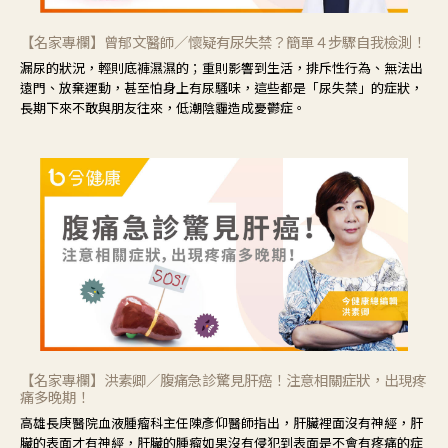
【名家專欄】曾郁文醫師／懷疑有尿失禁？簡單４步驟自我檢測！
漏尿的狀況，輕則底褲濕濕的；重則影響到生活，排斥性行為、無法出
遠門、放棄運動，甚至怕身上有尿騷味，這些都是「尿失禁」的症狀，
長期下來不敢與朋友往來，低潮陰霾造成憂鬱症。
【名家專欄】洪素卿／腹痛急診驚見肝癌！注意相關症狀，出現疼
痛多晚期！
高雄長庚醫院血液腫瘤科主任陳彥仰醫師指出，肝臟裡面沒有神經，肝
臟的表面才有神經，肝臟的腫瘤如果沒有侵犯到表面是不會有疼痛的症