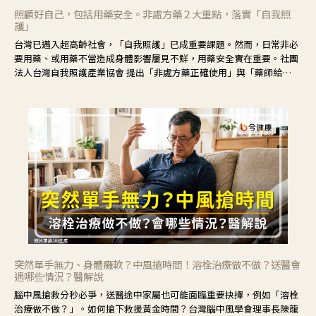
照顧好自己，包括用藥安全。非處方藥２大重點，落實「自我照
護」
台灣已邁入超高齡社會，「自我照護」已成重要課題。然而，日常非必
要用藥、或用藥不當造成身體影響屢見不鮮，用藥安全實在重要。社團
法人台灣自我照護產業協會 提出「非處方藥正確使用」與「藥師給
力」，鼓勵民眾建立安全且正確的自我照護習慣。
突然單手無力、身體癱軟？中風搶時間！溶栓治療做不做？送醫會
遇哪些情況？醫解說
腦中風搶救分秒必爭，送醫途中家屬也可能面臨重要抉擇，例如「溶栓
治療做不做？」。如何搶下救援黃金時間？台灣腦中風學會理事長陳龍