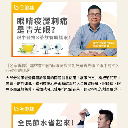
【名家專欄】郭祐睿中醫師/眼睛痠澀刺痛是青光眼？眼中醫推３
茶飲有助護眼！
大部分的患者覺得關於眼睛的問題就會使用「護眼神方」枸杞菊花茶，
其實不盡然如此，舉例來說若是眼睛乾澀的人合併結膜紅、眼睛痛、眼
屎多而且顏色黃，當然就可以使用枸杞菊花茶，但是枸杞的劑量要少，
菊花的劑量要多；若是有以上症狀以外，眼睛還會有灼熱感，眼屎多到
會「牽絲」，也就是水樣分泌物增加，這樣就是感染性結膜炎了，這時
候就要使用菊花、金銀花來治療；假如單純的眼睛乾澀，結膜沒有紅，
眼睛周圍沒有眼屎，這種情況是屬於「陰虛」，就可以使用枸杞、蓮
藕、麥門冬、山藥等比較滋潤的藥材，效果就更顯著。