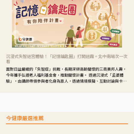
沉浸式失智迷宮體驗！「記憶鑰匙圈」打開迷霧。北中南場次一次
看
面對日益嚴峻的「失智症」挑戰，長期深耕高齡關懷的三商美邦人壽，
今年攜手弘道老人福利基金會，推動關懷計畫。 透過沉浸式「孟婆體
驗」，由講師帶領參與者化身為旅人，透過情境模擬、互動討論與卡牌
推理等，讓參與者親身感受失智症者在記憶迷宮中面臨的混亂、判斷困
難與生活挑戰。
今健康嚴選推薦