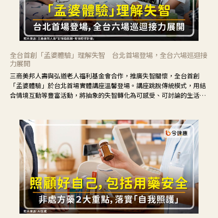
全台首創「孟婆體驗」理解失智 台北首場登場，全台六場巡迴接
力展開
三商美邦人壽與弘道老人福利基金會合作，推廣失智關懷，全台首創
「孟婆體驗」於台北首場實體講座溫馨登場。講座跳脫傳統模式，用結
合情境互動等豐富活動，將抽象的失智轉化為可感受、可討論的生活情
境，並引導民眾在家人開始出現改變時，以理解取代責備、以耐心回應
不安。