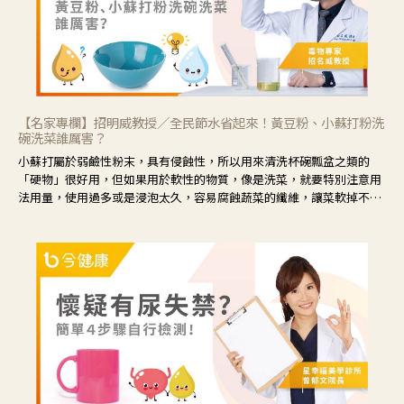
【名家專欄】招明威教授／全民節水省起來！黃豆粉、小蘇打粉洗
碗洗菜誰厲害？
小蘇打屬於弱鹼性粉末，具有侵蝕性，所以用來清洗杯碗瓢盆之類的
「硬物」很好用，但如果用於軟性的物質，像是洗菜，就要特別注意用
法用量，使用過多或是浸泡太久，容易腐蝕蔬菜的纖維，讓菜軟掉不清
脆。