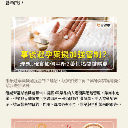
醫師解說！
事後避孕藥擬加強管制？理想、現實如何平衡？藥師揭關鍵隱憂：
這步得想清楚
近期衛福部食藥署預告，擬將3款藥品納入追溯與追蹤管理。雖尚未定
案、也並非立即實施，不過消息一出仍掀起社會議論。王人杰藥師表
示，這三款藥物目的、作用、風險各有不同，管制與否所帶來的後許影
響也不同，可先了解其特性。