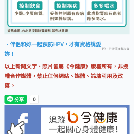
．伴侶和妳一起預防HPV，才有資格說愛
PR・台灣癌症基金會
妳！
以上新聞文字、照片皆屬《今健康》版權所有，非授
權合作媒體，禁止任何網站、媒體、論壇引用及改
寫。