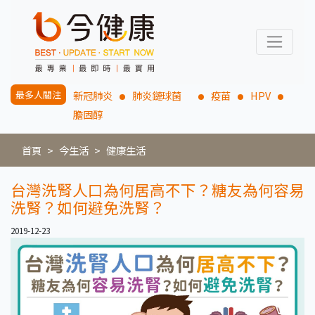
最多人關注
新冠肺炎
肺炎鏈球菌
疫苗
HPV
膽固醇
首頁
今生活
健康生活
台灣洗腎人口為何居高不下？糖友為何容易
洗腎？如何避免洗腎？
2019-12-23