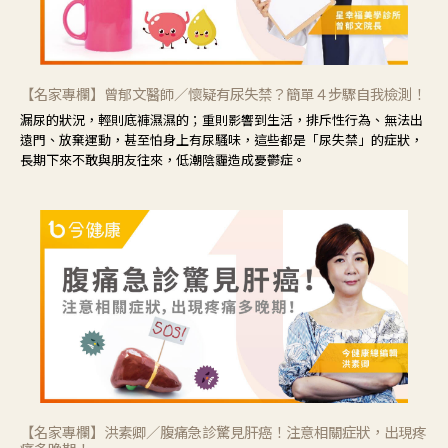
【名家專欄】曾郁文醫師／懷疑有尿失禁？簡單４步驟自我檢測！
漏尿的狀況，輕則底褲濕濕的；重則影響到生活，排斥性行為、無法出
遠門、放棄運動，甚至怕身上有尿騷味，這些都是「尿失禁」的症狀，
長期下來不敢與朋友往來，低潮陰霾造成憂鬱症。
【名家專欄】洪素卿／腹痛急診驚見肝癌！注意相關症狀，出現疼