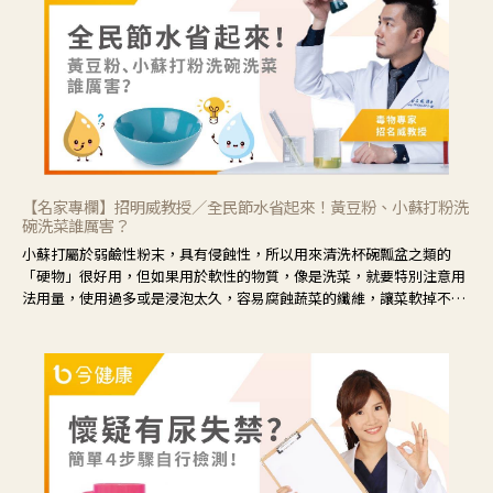
藕、麥門冬、山藥等比較滋潤的藥材，效果就更顯著。
【名家專欄】招明威教授／全民節水省起來！黃豆粉、小蘇打粉洗
碗洗菜誰厲害？
小蘇打屬於弱鹼性粉末，具有侵蝕性，所以用來清洗杯碗瓢盆之類的
「硬物」很好用，但如果用於軟性的物質，像是洗菜，就要特別注意用
法用量，使用過多或是浸泡太久，容易腐蝕蔬菜的纖維，讓菜軟掉不清
脆。