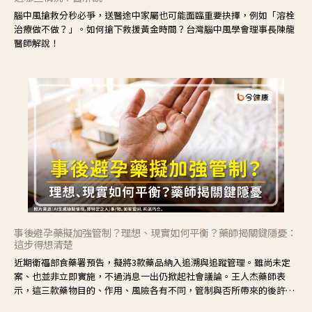
腦中風搶救分秒必爭，送醫途中家屬也可能面臨重要抉擇，例如「溶栓
治療做不做？」。如何搶下救援黃金時間？台灣腦中風學會理事長陳龍
醫師解說！
事後避孕藥擬加強管制？理想、現實如何平衡？藥師揭關鍵隱憂：
這步得想清楚
近期衛福部食藥署預告，擬將3款藥品納入追溯與追蹤管理。雖尚未定
案、也並非立即實施，不過消息一出仍掀起社會議論。王人杰藥師表
示，這三款藥物目的、作用、風險各有不同，管制與否所帶來的後許影
響也不同，可先了解其特性。