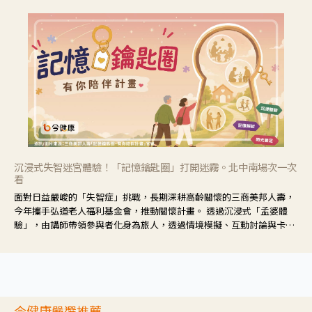
沉浸式失智迷宮體驗！「記憶鑰匙圈」打開迷霧。北中南場次一次
看
面對日益嚴峻的「失智症」挑戰，長期深耕高齡關懷的三商美邦人壽，
今年攜手弘道老人福利基金會，推動關懷計畫。 透過沉浸式「孟婆體
驗」，由講師帶領參與者化身為旅人，透過情境模擬、互動討論與卡牌
推理等，讓參與者親身感受失智症者在記憶迷宮中面臨的混亂、判斷困
難與生活挑戰。
今健康嚴選推薦