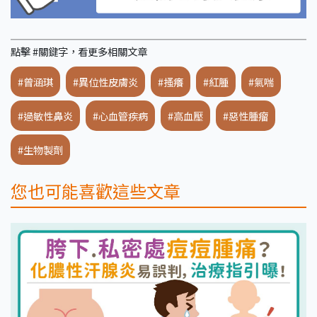
點擊 #關鍵字，看更多相關文章
#曾涵琪
#異位性皮膚炎
#搔癢
#紅腫
#氣喘
#過敏性鼻炎
#心血管疾病
#高血壓
#惡性腫瘤
#生物製劑
您也可能喜歡這些文章