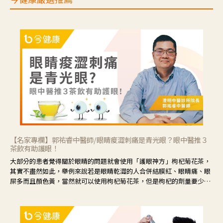
【名家專欄】郭祐睿中醫師/眼睛痠澀刺痛是青光眼？眼中醫推３
茶飲有助護眼！
大部分的患者覺得關於眼睛的問題就會使用「護眼神方」枸杞菊花茶，
其實不盡然如此，舉例來說若是眼睛乾澀的人合併結膜紅、眼睛痛、眼
屎多而且顏色黃，當然就可以使用枸杞菊花茶，但是枸杞的劑量要少，
菊花的劑量要多；若是有以上症狀以外，眼睛還會有灼熱感，眼屎多到
會「牽絲」，也就是水樣分泌物增加，這樣就是感染性結膜炎了，這時
候就要使用菊花、金銀花來治療；假如單純的眼睛乾澀，結膜沒有紅，
眼睛周圍沒有眼屎，這種情況是屬於「陰虛」，就可以使用枸杞、蓮