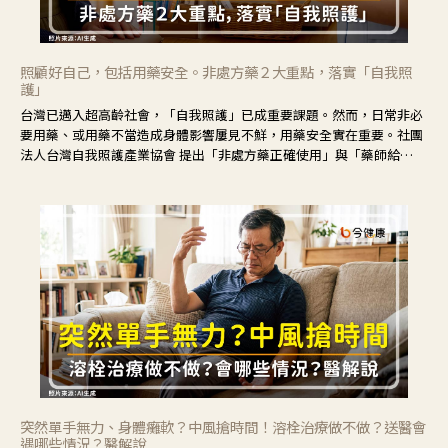
照顧好自己，包括用藥安全。非處方藥２大重點，落實「自我照
護」
台灣已邁入超高齡社會，「自我照護」已成重要課題。然而，日常非必
要用藥、或用藥不當造成身體影響屢見不鮮，用藥安全實在重要。社團
法人台灣自我照護產業協會 提出「非處方藥正確使用」與「藥師給
力」，鼓勵民眾建立安全且正確的自我照護習慣。
突然單手無力、身體癱軟？中風搶時間！溶栓治療做不做？送醫會
遇哪些情況？醫解說