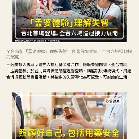
全台首創「孟婆體驗」理解失智 台北首場登場，全台六場巡迴接
力展開
三商美邦人壽與弘道老人福利基金會合作，推廣失智關懷，全台首創
「孟婆體驗」於台北首場實體講座溫馨登場。講座跳脫傳統模式，用結
合情境互動等豐富活動，將抽象的失智轉化為可感受、可討論的生活情
境，並引導民眾在家人開始出現改變時，以理解取代責備、以耐心回應
不安。