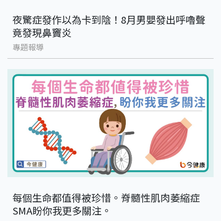
夜驚症發作以為卡到陰！8月男嬰發出呼嚕聲
竟發現鼻竇炎
專題報導
每個生命都值得被珍惜。脊髓性肌肉萎縮症
SMA盼你我更多關注。