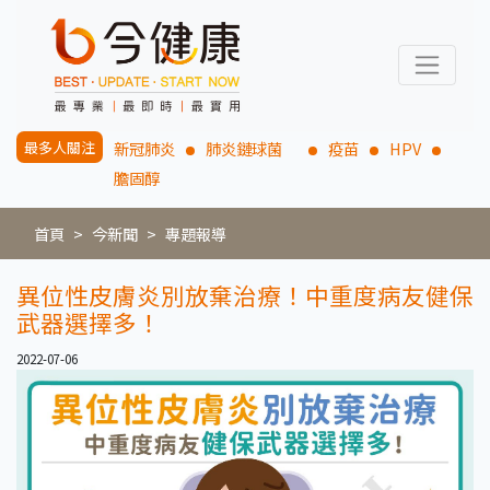
最多人關注
新冠肺炎
肺炎鏈球菌
疫苗
HPV
膽固醇
首頁
今新聞
專題報導
異位性皮膚炎別放棄治療！中重度病友健保
武器選擇多！
2022-07-06