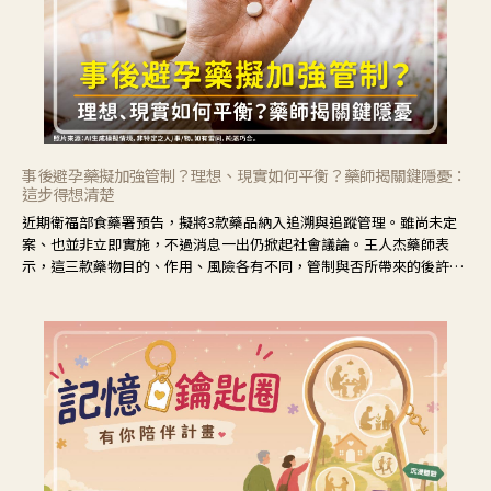
事後避孕藥擬加強管制？理想、現實如何平衡？藥師揭關鍵隱憂：
這步得想清楚
近期衛福部食藥署預告，擬將3款藥品納入追溯與追蹤管理。雖尚未定
案、也並非立即實施，不過消息一出仍掀起社會議論。王人杰藥師表
示，這三款藥物目的、作用、風險各有不同，管制與否所帶來的後許影
響也不同，可先了解其特性。