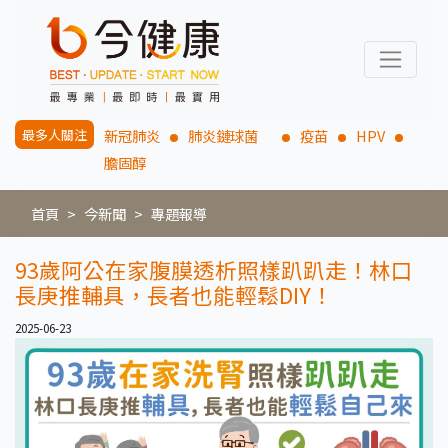
最多人關注
新冠肺炎
肺炎鏈球菌
疫苗
HPV
膽固醇
首頁
今新聞
專題報導
93歲阿公在家腹膜透析照樣趴趴走！林口
長庚推輔具，長者也能輕鬆DIY！
2025-06-23