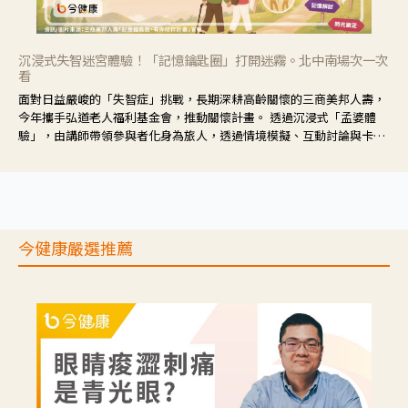
沉浸式失智迷宮體驗！「記憶鑰匙圈」打開迷霧。北中南場次一次
看
面對日益嚴峻的「失智症」挑戰，長期深耕高齡關懷的三商美邦人壽，
今年攜手弘道老人福利基金會，推動關懷計畫。 透過沉浸式「孟婆體
驗」，由講師帶領參與者化身為旅人，透過情境模擬、互動討論與卡牌
推理等，讓參與者親身感受失智症者在記憶迷宮中面臨的混亂、判斷困
難與生活挑戰。
今健康嚴選推薦