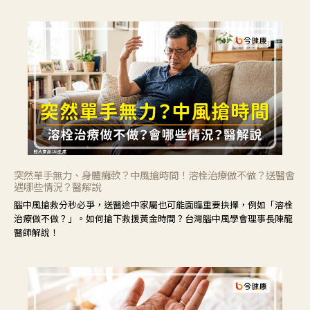
力」，鼓勵民眾建立安全且正確的自我照護習慣。
突然單手無力、身體癱軟？中風搶時間！溶栓治療做不做？送醫會
遇哪些情況？醫解說
腦中風搶救分秒必爭，送醫途中家屬也可能面臨重要抉擇，例如「溶栓
治療做不做？」。如何搶下救援黃金時間？台灣腦中風學會理事長陳龍
醫師解說！