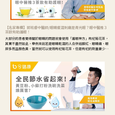
【名家專欄】郭祐睿中醫師/眼睛痠澀刺痛是青光眼？眼中醫推３
茶飲有助護眼！
大部分的患者覺得關於眼睛的問題就會使用「護眼神方」枸杞菊花茶，
其實不盡然如此，舉例來說若是眼睛乾澀的人合併結膜紅、眼睛痛、眼
屎多而且顏色黃，當然就可以使用枸杞菊花茶，但是枸杞的劑量要少，
菊花的劑量要多；若是有以上症狀以外，眼睛還會有灼熱感，眼屎多到
會「牽絲」，也就是水樣分泌物增加，這樣就是感染性結膜炎了，這時
候就要使用菊花、金銀花來治療；假如單純的眼睛乾澀，結膜沒有紅，
眼睛周圍沒有眼屎，這種情況是屬於「陰虛」，就可以使用枸杞、蓮
藕、麥門冬、山藥等比較滋潤的藥材，效果就更顯著。