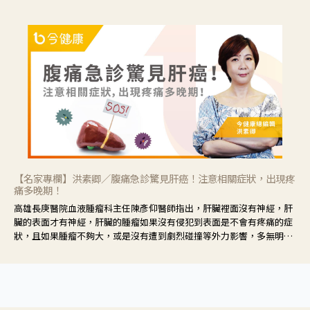
【名家專欄】洪素卿／腹痛急診驚見肝癌！注意相關症狀，出現疼
痛多晚期！
高雄長庚醫院血液腫瘤科主任陳彥仰醫師指出，肝臟裡面沒有神經，肝
臟的表面才有神經，肝臟的腫瘤如果沒有侵犯到表面是不會有疼痛的症
狀，且如果腫瘤不夠大，或是沒有遭到劇烈碰撞等外力影響，多無明顯
症狀，一旦患者出現疲勞、食慾不振、體重減輕、上腹部悶痛、肝功能
異常、黃疸、腹部腫大、甚至上腸胃道出血、吐血等肝癌臨床症狀，多
數已是晚期。