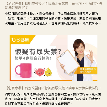
【名家專欄】招明威教授／全民節水省起來！黃豆粉、小蘇打粉洗
碗洗菜誰厲害？
小蘇打屬於弱鹼性粉末，具有侵蝕性，所以用來清洗杯碗瓢盆之類的
「硬物」很好用，但如果用於軟性的物質，像是洗菜，就要特別注意用
法用量，使用過多或是浸泡太久，容易腐蝕蔬菜的纖維，讓菜軟掉不清
脆。
【名家專欄】曾郁文醫師／懷疑有尿失禁？簡單４步驟自我檢測！
漏尿的狀況，輕則底褲濕濕的；重則影響到生活，排斥性行為、無法出
遠門、放棄運動，甚至怕身上有尿騷味，這些都是「尿失禁」的症狀，
長期下來不敢與朋友往來，低潮陰霾造成憂鬱症。