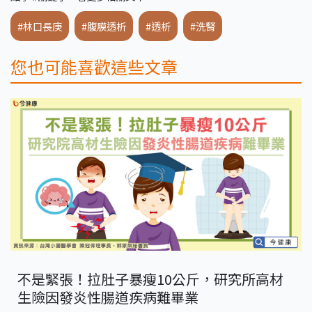
#林口長庚
#腹膜透析
#透析
#洗腎
您也可能喜歡這些文章
不是緊張！拉肚子暴瘦10公斤，研究所高材
生險因發炎性腸道疾病難畢業