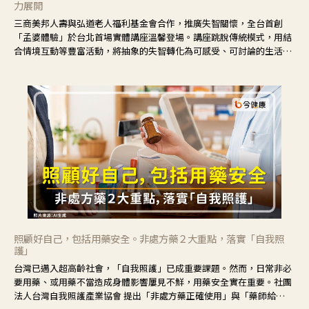
力展開
三商美邦人壽與弘道老人福利基金會合作，推廣失智關懷，全台首創
「孟婆體驗」於台北首場實體講座溫馨登場。講座跳脫傳統模式，用結
合情境互動等豐富活動，將抽象的失智轉化為可感受、可討論的生活情
境，並引導民眾在家人開始出現改變時，以理解取代責備、以耐心回應
不安。
照顧好自己，包括用藥安全。非處方藥２大重點，落實「自我照
護」
台灣已邁入超高齡社會，「自我照護」已成重要課題。然而，日常非必
要用藥、或用藥不當造成身體影響屢見不鮮，用藥安全實在重要。社團
法人台灣自我照護產業協會 提出「非處方藥正確使用」與「藥師給