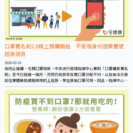
口罩實名制2.0線上預購開始 不受限身份證單雙號
超商領貨
2020-03-10
為防止搶購、屯積口罩物資，中央流行疫情指揮中心實制「口罩購買實名
制」至今已超過一個月，然而仍有民眾反應口罩分配不均，以及無法分身
前往實體藥局通路排隊的上班族、學生族無口罩可用。因此，指揮中心今
日宣佈，口罩購買將推行線上2.0預購模式。本周日3月12日開始，可透過
健保卡、自然人憑證登入線上平台，或使用健保快易通手機APP，通過認
證後就能預購口罩，預購成功者預計3月26日起可陸續至超商門市領取。