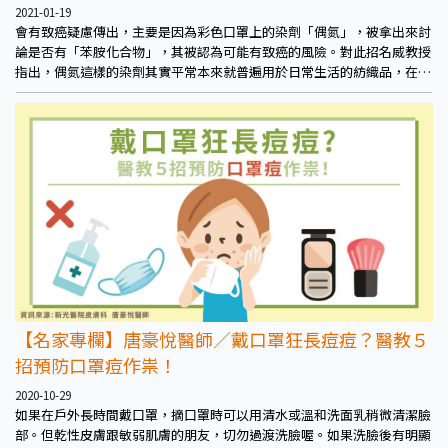
2021-01-19
會有致癌疑慮傳出，主要是因為彩色口罩上的染劑「偶氮」，被拿出來討
論是否有「苯胺化合物」，其被認為可能有致癌的風險。對此招名威教授
指出，偶氮這樣的染劑其實平常本來就普遍用於日常生活的紡織品，在新
冠肺炎爆發後，因應大眾需求開始用於製作彩色口罩上。不過即便如此，
口罩上的使用在整體的產業比例還是偏低。
【名家專欄】唐豪悅醫師／戴口罩狂長痘痘？醫教５
招預防口罩痘作祟！
2020-10-29
如果在戶外長時間戴口罩，摘口罩時可以用清水或溫和洗面乳稍微清潔臉
部。但乾性皮膚跟敏弱肌膚的朋友，切勿過渡洗臉喔。如果洗臉後有明顯