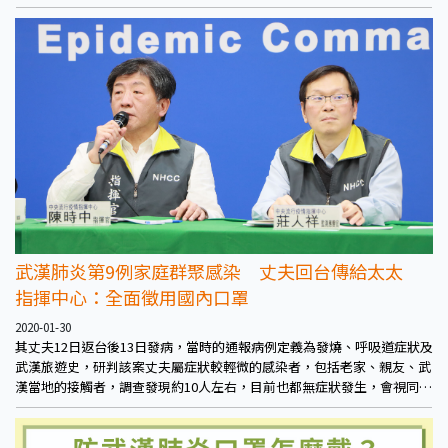
14天內建議盡量在家休息，外出配戴口罩。民眾如果有任何防疫資訊，可
撥打免付費防疫專線1922，將由地方相關單位入案處理。
武漢肺炎第9例家庭群聚感染 丈夫回台傳給太太
指揮中心：全面徵用國內口罩
2020-01-30
其丈夫12日返台後13日發病，當時的通報病例定義為發燒、呼吸道症狀及
武漢旅遊史，研判該案丈夫屬症狀較輕微的感染者，包括老家、親友、武
漢當地的接觸者，調查發現約10人左右，目前也都無症狀發生，會視同感
染個案，持續處以高規格之追蹤監控。