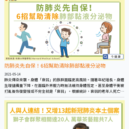
防肺炎先自保！6招幫助清除肺部黏液分泌物
2021-05-14
肺炎傳染來襲，身體「衰弱」的族群面臨更高風險。隨著年紀增長，身體
生理儲備量下降，在面臨外界壓力時無法維持身體恆定，甚至身體平衡被
打亂後恢復變慢或不完全就是「衰弱」。根據統計，衰弱的老年人死亡率
更高，比起身體狀況強健的老人，死亡率高出3-5倍。