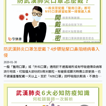
防武漢肺炎口罩怎麼戴？4步驟貼緊口鼻阻絕病毒入
侵
2020-01-30
一般「醫用口罩」或「外科口罩」適用於不通風場所或有呼吸道傳染病等
流行地區，可阻擋大部份的5微米顆粒，有破損或髒污時應立即更換，也
不建議重覆配戴一天以上。至於「N95口罩」因呼吸阻抗較高，不適合一
般民眾長時間配戴。