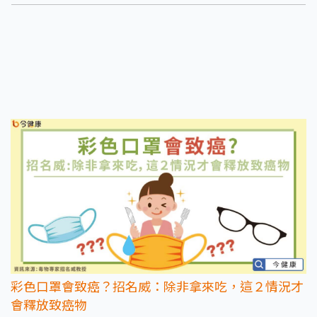
例死亡。加上症狀不明顯、感染後惡化速度快，若未及時就醫處理，恐留
下難以挽回的後遺症。
彩色口罩會致癌？招名威：除非拿來吃，這２情況才
會釋放致癌物