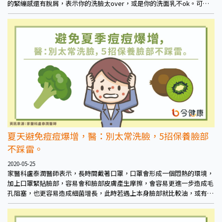
的緊繃感還有脫屑，表示你的洗臉太over，或是你的洗面乳不ok。可以
stop
夏天避免痘痘爆增，醫：別太常洗臉，5招保養臉部
不踩雷。
2020-05-25
家醫科盧泰潤醫師表示，長時間戴著口罩，口罩會形成一個悶熱的環境，
加上口罩緊貼臉部，容易會和臉部皮膚產生摩擦，會容易更進一步造成毛
孔阻塞，也更容易造成細菌增長，此時若遇上本身臉部就比較油，或有異
位性皮膚炎、接觸性皮膚炎、酒糟性皮膚炎、容易出現粉刺型的膚質等膚
質、膚況較不好的情況，戴口罩時自然就更容易出現一些皮膚問題，輕則