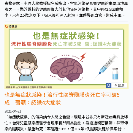
毒物專家、中原大學教授招名威指出，空氣污染是影響健康的主要環境風
險之一，懸浮微粒的健康影響大於其他任何污染物，其中PM2.5因體積
小，只有2.5微米以下，吸入後可深入肺泡，並傳導到血管，造成中風、
血管硬化、高血壓等心血管疾病發生。
也是無症狀感染！流行性腦脊髓膜炎死亡率可破5
成 醫籲：認識4大症狀
2021-04-21
「無症狀感染」的傳染病令人聞之色變，環境中並非只有新冠病毒具此特
性。台灣兒童感染症醫學會理事長邱南昌指出，易透過親密接觸、群聚傳
染的腦膜炎，嚴重時死亡率逼近50%，僅107年3例腦膜炎確診個案就有2