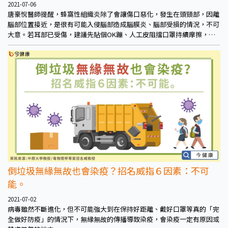
2021-07-06
唐豪悅醫師提醒，蜂窩性組織炎除了會讓傷口惡化，發生在頭頸部，因離
腦部位置接近，是很有可能入侵腦部造成腦膜炎、腦部受損的情況，不可
大意。若耳部已受傷，建議先貼個OK蹦、人工皮阻擋口罩持續摩擦，也
讓傷口得已妥善恢復。但人工皮不宜用在感染性化膿性傷口，以免培養致
病細菌。
倒垃圾無緣無故也會染疫？招名威指６因素：不可
能。
2021-07-02
病毒雖然不斷進化，但不可能強大到在保持好距離、戴好口罩等真的「完
全做好防疫」的情況下，無緣無故的傳播導致染疫，會染疫一定有原因或