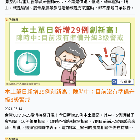
胸腔內科/重症醫學黃軒醫師表示，不論是快跑、慢跑、騎車運動、爬
山，或是瑜珈、筋骨身展等靜態活動或是有氧運動，都不應戴口罩執行。
本土單日新增29例創新高！陳時中：目前沒有準備升
級3級警戒
2021-05-14
台灣COVID-19疫情持續升溫！今日新增29例本土個案，其中，5例與獅子
會相關、16例萬華相關，1例與宜蘭遊藝場相關，7例目前尚未掌握感染來
源。對此，指揮官陳時中表示，這7例本土案例的流病相關性仍在持續疫
調當中、「指揮中心目前並沒有準備要升級到三級警戒」。