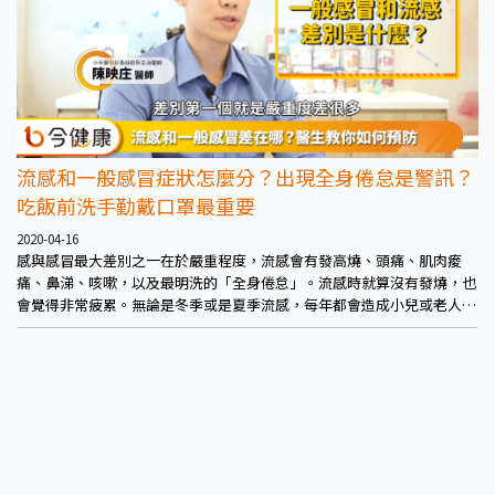
流感和一般感冒症狀怎麼分？出現全身倦怠是警訊？
吃飯前洗手勤戴口罩最重要
2020-04-16
感與感冒最大差別之一在於嚴重程度，流感會有發高燒、頭痛、肌肉痠
痛、鼻涕、咳嗽，以及最明洗的「全身倦怠」。流感時就算沒有發燒，也
會覺得非常疲累。無論是冬季或是夏季流感，每年都會造成小兒或老人的
重症病例，陳映庄指出就曾有流感小朋友，引發急性腦炎直接昏迷，再加
上流感具有傳染性，家中或是學校同學得到流感，應該在家好好休息，做
好隔離的動作。