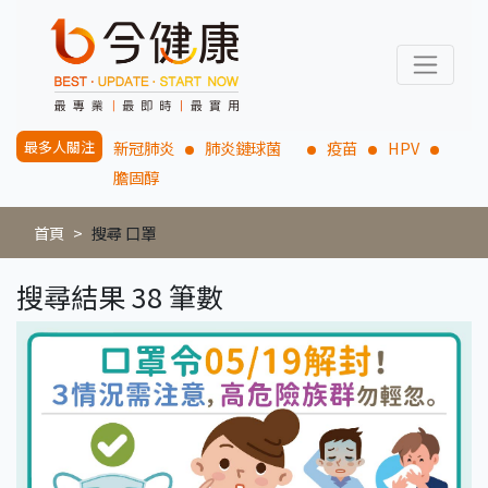
最多人關注
新冠肺炎
肺炎鏈球菌
疫苗
HPV
膽固醇
首頁
搜尋 口罩
搜尋結果 38 筆數