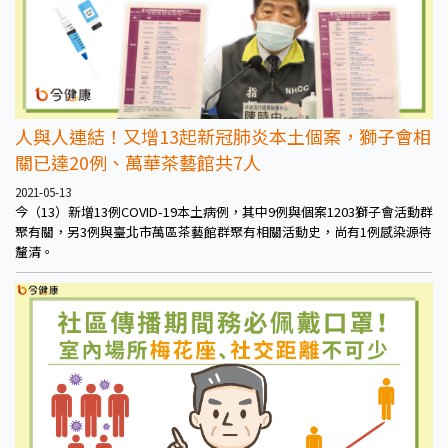
人與人連結！又增13起新冠肺炎本土個案，獅子會相
關已達20例、萬華茶藝館共7人
2021-05-13
今（13）新增13例COVID-19本土病例，其中9例與個案1203獅子會活動群
聚有關，另3例與臺北市萬區茶藝館群聚有相關活動史，尚有1例感染源待
釐清。