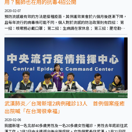
用？醫師也在用的抗毒4招公開
2020-02-07
預防流感最有效的方法是接種疫苗，其保護效果會於六個月後逐漸下降，
且每年流行的病毒株可能不同，個人對於流感的防治政策則有四招： 第
一招：咳嗽務必戴口罩； 第二招：生病請在家休息； 第三招：肥皂勤洗
手，手帕隨身帶；
武漢肺炎／台灣新增2病例確診13人 首例個案痊癒
出院喊「在台灣很幸福」
2020-02-06
我國新增一名北部40多歲男性及一名20多歲女性確診，男性去年底前往武
漢工作，2月2日由大連返台後出現症狀。女性個案長住武漢，1月21日從