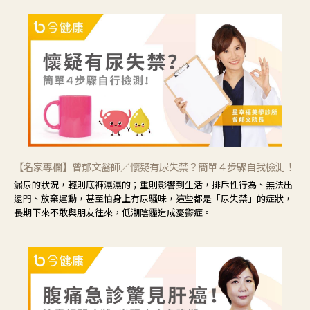
【名家專欄】曾郁文醫師／懷疑有尿失禁？簡單４步驟自我檢測！
漏尿的狀況，輕則底褲濕濕的；重則影響到生活，排斥性行為、無法出
遠門、放棄運動，甚至怕身上有尿騷味，這些都是「尿失禁」的症狀，
長期下來不敢與朋友往來，低潮陰霾造成憂鬱症。