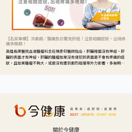
【名家專欄】洪素卿／腹痛急診驚見肝癌！注意相關症狀，出現疼
痛多晚期！
高雄長庚醫院血液腫瘤科主任陳彥仰醫師指出，肝臟裡面沒有神經，肝
臟的表面才有神經，肝臟的腫瘤如果沒有侵犯到表面是不會有疼痛的症
狀，且如果腫瘤不夠大，或是沒有遭到劇烈碰撞等外力影響，多無明顯
症狀，一旦患者出現疲勞、食慾不振、體重減輕、上腹部悶痛、肝功能
異常、黃疸、腹部腫大、甚至上腸胃道出血、吐血等肝癌臨床症狀，多
數已是晚期。
關於今健康