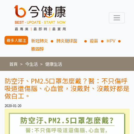
最多人關注
新冠肺炎
肺炎鏈球菌
疫苗
HPV
膽固醇
首頁
今生活
健康生活
防空汙、PM2.5口罩怎麼戴？醫：不只傷呼
吸道還傷腦、心血管，沒戴對、沒戴好都是
做白工。
2020-01-20