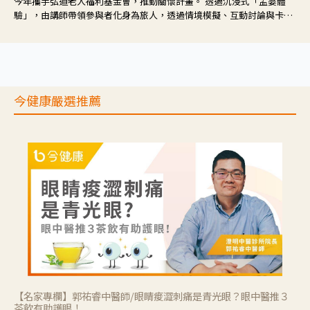
今年攜手弘道老人福利基金會，推動關懷計畫。 透過沉浸式「孟婆體
驗」，由講師帶領參與者化身為旅人，透過情境模擬、互動討論與卡牌
推理等，讓參與者親身感受失智症者在記憶迷宮中面臨的混亂、判斷困
難與生活挑戰。
今健康嚴選推薦
【名家專欄】郭祐睿中醫師/眼睛痠澀刺痛是青光眼？眼中醫推３
茶飲有助護眼！