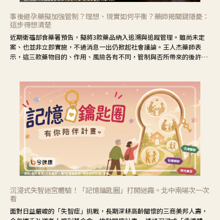
事後避孕藥擬加強管制？理想、現實如何平衡？藥師揭關鍵隱憂：
這步得想清楚
近期衛福部食藥署預告，擬將3款藥品納入追溯與追蹤管理。雖尚未定
案、也並非立即實施，不過消息一出仍掀起社會議論。王人杰藥師表
示，這三款藥物目的、作用、風險各有不同，管制與否所帶來的後許影
響也不同，可先了解其特性。
沉浸式失智迷宮體驗！「記憶鑰匙圈」打開迷霧。北中南場次一次
看
面對日益嚴峻的「失智症」挑戰，長期深耕高齡關懷的三商美邦人壽，