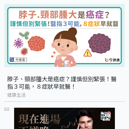
脖子、頸部腫大是癌症？謹慎但別緊張！醫
指３可能，８症狀早就醫！
健康生活
PR