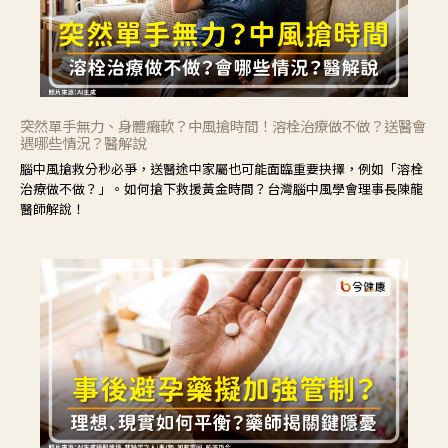
突然單手無力、身體癱軟？中風搶時間！溶栓治療做不做？送醫會
遇哪些情況？醫解說
腦中風搶救分秒必爭，送醫途中家屬也可能面臨重要抉擇，例如「溶栓
治療做不做？」。如何搶下救援黃金時間？台灣腦中風學會理事長陳龍
醫師解說！