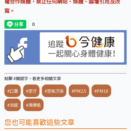
權合作媒體，禁止任何網站、媒體、論壇引用及改
寫。
點擊 #關鍵字，看更多相關文章
#口罩
#空汙
#空氣汙染
#PM2.5
#PM10
#流感
#馮博皓
您也可能喜歡這些文章