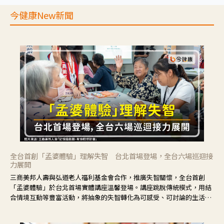
今健康New新聞
全台首創「孟婆體驗」理解失智 台北首場登場，全台六場巡迴接
力展開
三商美邦人壽與弘道老人福利基金會合作，推廣失智關懷，全台首創
「孟婆體驗」於台北首場實體講座溫馨登場。講座跳脫傳統模式，用結
合情境互動等豐富活動，將抽象的失智轉化為可感受、可討論的生活情
境，並引導民眾在家人開始出現改變時，以理解取代責備、以耐心回應
不安。