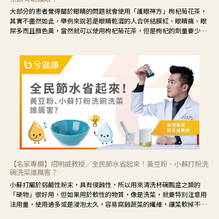
大部分的患者覺得關於眼睛的問題就會使用「護眼神方」枸杞菊花茶，
其實不盡然如此，舉例來說若是眼睛乾澀的人合併結膜紅、眼睛痛、眼
屎多而且顏色黃，當然就可以使用枸杞菊花茶，但是枸杞的劑量要少，
菊花的劑量要多；若是有以上症狀以外，眼睛還會有灼熱感，眼屎多到
會「牽絲」，也就是水樣分泌物增加，這樣就是感染性結膜炎了，這時
候就要使用菊花、金銀花來治療；假如單純的眼睛乾澀，結膜沒有紅，
眼睛周圍沒有眼屎，這種情況是屬於「陰虛」，就可以使用枸杞、蓮
藕、麥門冬、山藥等比較滋潤的藥材，效果就更顯著。
【名家專欄】招明威教授／全民節水省起來！黃豆粉、小蘇打粉洗
碗洗菜誰厲害？
小蘇打屬於弱鹼性粉末，具有侵蝕性，所以用來清洗杯碗瓢盆之類的
「硬物」很好用，但如果用於軟性的物質，像是洗菜，就要特別注意用
法用量，使用過多或是浸泡太久，容易腐蝕蔬菜的纖維，讓菜軟掉不清
脆。