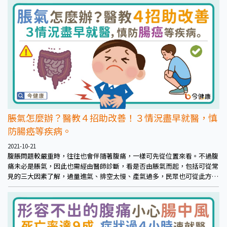
有壓迫感等腹部不適症狀呈現，也因為受到腫瘤壓迫，可能出現頻尿的情
況，不少患者常會是從腸胃科轉診至婦產科，而此時發現的族群約高達
75%。
脹氣怎麼辦？醫教４招助改善！３情況盡早就醫，慎
防腸癌等疾病。
2021-10-21
腹脹問題較嚴重時，往往也會伴隨著腹痛，一樣可先從位置來看。不過腹
痛未必是脹氣，因此也需經由醫師診斷，看是否由脹氣而起，包括可從常
見的三大因素了解，過量進氣、排空太慢、產氣過多，民眾也可從此方向
初步評估，避開相關風險。