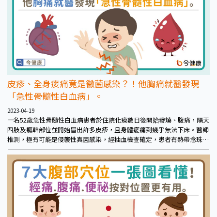
皮疹、全身痠痛竟是黴菌感染？！他胸痛就醫發現
「急性骨髓性白血病」。
2023-04-19
一名52歲急性骨髓性白血病患者於住院化療數日後開始發燒、腹痛，隔天
四肢及軀幹部位並開始冒出許多皮疹，且身體痠痛到幾乎無法下床。醫師
推測，極有可能是侵襲性真菌感染，經抽血檢查確定，患者有熱帶念珠菌
（Candida tropicalis）感染；而且電腦斷層檢查顯示，患者肺部也有許
多病灶。