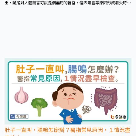
出，闌尾對人體而言可說是個無用的器官，但因阻塞等原因形成發炎時，
卻有著致命風險，最典型的症狀就是右下腹疼痛。
肚子一直叫，腸鳴怎麼辦？醫指常見原因，１情況盡