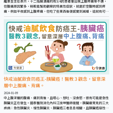
羅景全主任表示，十二指腸潰瘍約有3/4的患者會出現上腹疼痛等不適，
但腹痛原因繁多，稍較能幫助觀察的特異性症狀，就是於空腹時感到疼
痛，例如半夜感到上腹疼痛，但吃了些東西後便感覺到減緩，這就有可能
是因為胃酸過多造成十二指腸不適、甚至潰瘍。不過許多時候也可能僅是
輕微潰瘍，沒有症狀、沒有併發症、不影響健康或生命安全，黏膜漸漸修
復後便康復。
快戒油膩飲食防癌王-胰臟癌！醫教３觀念，留意深
層中上腹痛、背痛。
2024-01-09
中上腹深層的腹痛、痛到背後，且噁心、想吐、沒食慾，很有可能是急性
胰臟炎正在發生。國泰醫院消化內科江技坤醫師提醒，胰臟最常見的三大
疾病：急性胰臟炎、慢性胰臟炎、胰臟癌三者息息相關，且胰臟癌惡性度
高，呼籲盡早預防，並留意相關症狀。