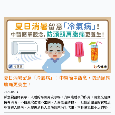
夏日消暑留意「冷氣病」！中醫簡單觀念，防頭頸肩
腹痛更養生！
2023-07-14
彭意雯醫師表示，人體的陽氣周流順暢，有固護體表的作用，陽氣充足則
精神清明，不怕風吹強健不生病。人為恆溫動物，一旦低於體溫的食物及
冰食進入體內，人體需消耗大量陽氣來消化代謝，本身陽氣較不足的地方
就會出現陽虛氣虛的症狀，例如頭昏嗜睡、流鼻水、胃脹、腸脹氣難解