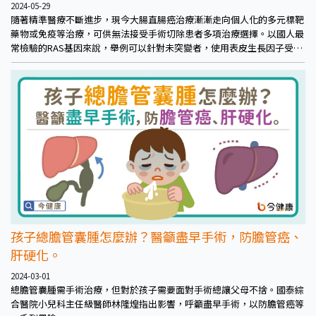
2024-05-29
隨著精準醫療不斷進步，現今大腸直腸癌治療漸漸走向個人化的多元標靶
藥物或免疫等治療，可供無法接受手術切除患者多項治療選擇。以國人最
常檢驗的RAS基因來說，舉例可以針對未突變者，使用表皮生長因子受體
單株抗體標靶治療合併化療，能有效幫助患者延長存活，還有機會縮小腫
瘤進而手術，為晚期轉移患者帶來治癒的希望。
孩子總膽管囊腫怎麼辦？醫籲盡早手術，防膽管癌、
肝硬化。
2024-03-01
總膽管囊腫需手術治療，但對於孩子需要面對手術總讓父母不捨。國泰綜
合醫院小兒科主任級醫師林隆煌指出影響，呼籲盡早手術，以防膽管癌等