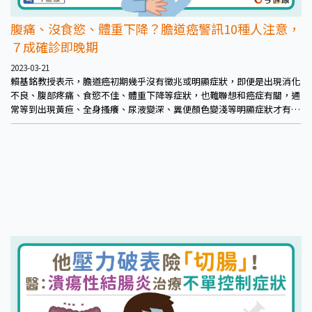
腹痛、沒食慾、體重下降？膽道癌警訊10種人注意，
７成確診即晚期
2023-03-21
賴基銘教授表示，膽道癌初期幾乎沒有徵兆或明顯症狀，即便是出現消化
不良、腹部疼痛、食慾不佳、體重下降等症狀，也難聯想和癌症有關，通
常等到出現黃疸、全身搔癢、尿液變深、糞便顏色變淺等明顯症狀才有所
警覺，約有6-7成患者確診已是晚期。提醒民眾如有相關症狀務必有所警
覺。