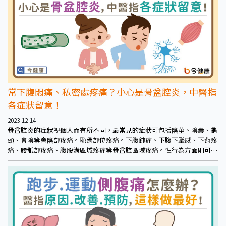
常下腹悶痛、私密處疼痛？小心是骨盆腔炎，中醫指
各症狀留意！
2023-12-14
骨盆腔炎的症狀視個人而有所不同，最常見的症狀可包括陰莖、陰囊、龜
頭、會陰等會陰部疼痛。恥骨部位疼痛。下腹鈍痛、下腹下墜感、下背疼
痛、腰骶部疼痛、腹股溝區域疼痛等骨盆腔區域疼痛。性行為方面則可能
出現性功能障礙、性行為過程或性行為後感到疼痛。另也可能造成不孕。
女性則會白帶增加、月經不規則。上述這些症狀也容易因為疲勞、免疫力
下降、女性生理期等因素加劇。