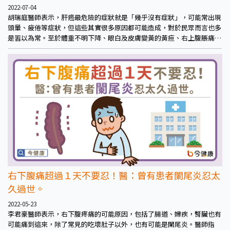
2022-07-04
胡瑞庭醫師表示，肝癌最危險的症狀就是「幾乎沒有症狀」，可能常出現
頭暈、疲倦等症狀，但這些其實很多原因都可能造成，對於民眾而言也多
是習以為常。至於體重不明下降、眼白及皮膚變黃的黃疸、右上腹脹痛、
腸胃道出血而吐血等，較顯而易見或較為嚴重的症狀，往往都已經進入了
中晚期。這也是為什麼常呼籲民眾正視長期疲倦、頭暈等問題，如有發現
異常應盡早檢查，這些不明顯症狀是許多癌症早期的共通特色，肝癌也在
其中。
右下腹痛超過１天不要忍！醫：曾有患者闌尾炎忍太
久過世。
2022-05-23
李君豪醫師表示，右下腹疼痛的可能原因，包括了腸道、婦疾，腎臟也有
可能痛到這來，除了常見的吃壞肚子以外，也有可能是闌尾炎。醫師指