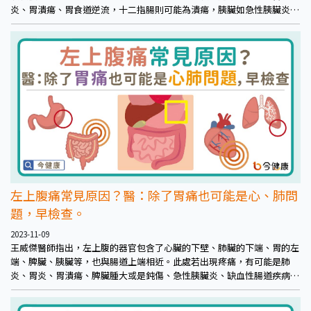
炎、胃潰瘍、胃食道逆流，十二指腸則可能為潰瘍，胰臟如急性胰臟炎，
橫膈膜如因疝氣而引起疼痛，心臟方面則如心包膜積液、心肌梗塞等，而
主動脈剝離也會引起疼痛。另外，姿勢不良、腹部施力過大，也常見出現
肌肉傷害於中腹部。
左上腹痛常見原因？醫：除了胃痛也可能是心、肺問
題，早檢查。
2023-11-09
王威傑醫師指出，左上腹的器官包含了心臟的下壁、肺臟的下端、胃的左
端、脾臟、胰臟等，也與腸道上端相近。此處若出現疼痛，有可能是肺
炎、胃炎、胃潰瘍、脾臟腫大或是鈍傷、急性胰臟炎、缺血性腸道疾病
等。