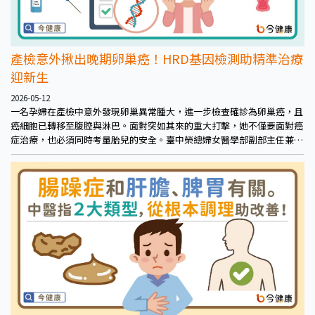
產檢意外揪出晚期卵巢癌！HRD基因檢測助精準治療
迎新生
2026-05-12
一名孕婦在產檢中意外發現卵巢異常腫大，進一步檢查確診為卵巢癌，且
癌細胞已轉移至腹腔與淋巴。面對突如其來的重大打擊，她不僅要面對癌
症治療，也必須同時考量胎兒的安全。臺中榮總婦女醫學部副部主任兼任
婦科主任醫師呂建興表示，經多專科團隊評估，病患於懷孕中期先進行手
術切除部分腫瘤確認診斷，再以化療控制病情；待胎兒發育相對成熟後安
排剖腹生產，及完整卵巢癌分期手術。