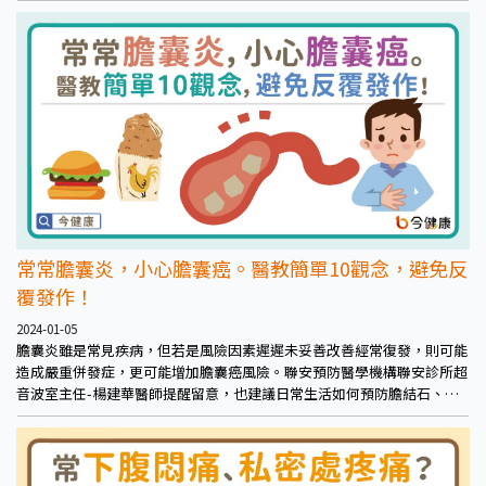
常常膽囊炎，小心膽囊癌。醫教簡單10觀念，避免反
覆發作！
2024-01-05
膽囊炎雖是常見疾病，但若是風險因素遲遲未妥善改善經常復發，則可能
造成嚴重併發症，更可能增加膽囊癌風險。聯安預防醫學機構聯安診所超
音波室主任-楊建華醫師提醒留意，也建議日常生活如何預防膽結石、膽
囊炎。