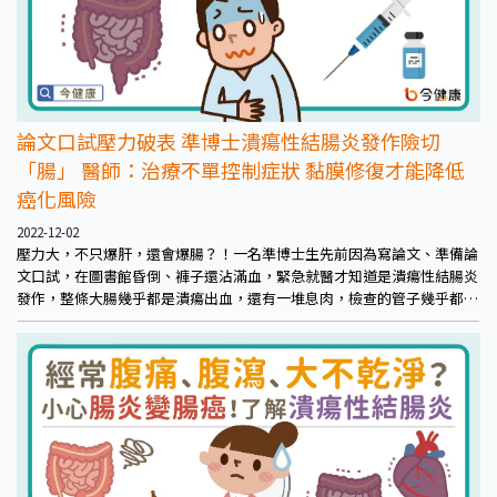
論文口試壓力破表 準博士潰瘍性結腸炎發作險切
「腸」 醫師：治療不單控制症狀 黏膜修復才能降低
癌化風險
2022-12-02
壓力大，不只爆肝，還會爆腸？！一名準博士生先前因為寫論文、準備論
文口試，在圖書館昏倒、褲子還沾滿血，緊急就醫才知道是潰瘍性結腸炎
發作，整條大腸幾乎都是潰瘍出血，還有一堆息肉，檢查的管子幾乎都快
穿不過去。所幸緊急使用類固醇加上後續生物製劑接力治療後，病情穩定
控制，順利出院。