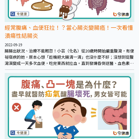
經常腹痛、血便狂拉！？當心腸炎變腸癌！一次看懂
潰瘍性結腸炎
2022-09-19
腸腸出狀況、治療不能輕忽！小芸（化名）從20歲時開始嚴重腹瀉，有便
祕宿疾的她，原本心想「趁機把大腸清一清」也沒什麼不好；沒想到從腹
瀉演變成一天多次血便，吃完東西就拉血。直到發燒昏倒送醫、血色素不
到正常值的一半，住院一個多月期間經詳細檢查才確診為「中重度潰瘍性
結腸炎」！潰瘍性結腸炎若未治療，不只影響生活品質，更會增加腸穿
孔、狹窄，甚至是大腸癌的風險。