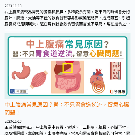
2023-11-13
右上腹疼痛較為常見的膽囊和胰臟，多和飲食有關，吃東西的時候會分泌
膽汁、胰液，太油等不佳的飲食就較容易形成膽道結石、造成阻塞、引起
膽囊炎或是胰臟炎，這在現代社會飲食習慣而言並不罕見，常在進食之後
發生。
中上腹痛常見原因？醫：不只胃食道逆流，留意心臟
問題！
2023-11-10
王威傑醫師指出，中上腹當中有胃、食道、十二指腸、胰臟、心臟下壁，
以及橫膈膜、主動脈等。出現疼痛時，常見和胃及食道相關的可包含了胃