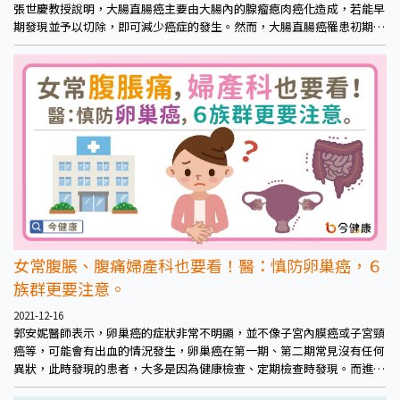
張世慶教授說明，大腸直腸癌主要由大腸內的腺瘤瘜肉癌化造成，若能早
期發現並予以切除，即可減少癌症的發生。然而，大腸直腸癌罹患初期通
常無明顯症狀，故學會依臨床患者就醫時最常見的症狀，統整出腸癌三大
「自覺症狀」
女常腹脹、腹痛婦產科也要看！醫：慎防卵巢癌，６
族群更要注意。
2021-12-16
郭安妮醫師表示，卵巢癌的症狀非常不明顯，並不像子宮內膜癌或子宮頸
癌等，可能會有出血的情況發生，卵巢癌在第一期、第二期常見沒有任何
異狀，此時發現的患者，大多是因為健康檢查、定期檢查時發現。而進入
第三期、第四期的患者，症狀也依然不大明顯，多以腹脹、腹痛、噁心、