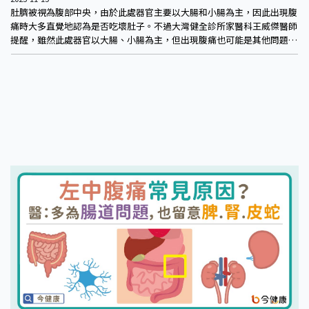
肚臍被視為腹部中央，由於此處器官主要以大腸和小腸為主，因此出現腹
痛時大多直覺地認為是否吃壞肚子。不過大灣健全診所家醫科王威傑醫師
提醒，雖然此處器官以大腸、小腸為主，但出現腹痛也可能是其他問題，
若有出現不尋常徵兆、腹痛改善不了，還是得盡早就醫。