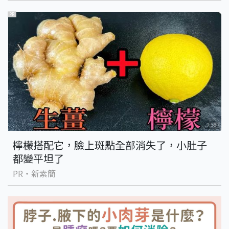
PR
檸檬搭配它，臉上斑點全部消失了，小肚子
都變平坦了
PR・新素簡