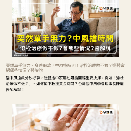
突然單手無力、身體癱軟？中風搶時間！溶栓治療做不做？送醫會
遇哪些情況？醫解說
腦中風搶救分秒必爭，送醫途中家屬也可能面臨重要抉擇，例如「溶栓
治療做不做？」。如何搶下救援黃金時間？台灣腦中風學會理事長陳龍
醫師解說！