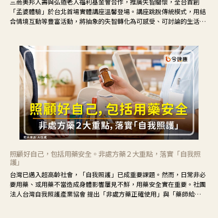
三商美邦人壽與弘道老人福利基金會合作，推廣失智關懷，全台首創
「孟婆體驗」於台北首場實體講座溫馨登場。講座跳脫傳統模式，用結
合情境互動等豐富活動，將抽象的失智轉化為可感受、可討論的生活情
境，並引導民眾在家人開始出現改變時，以理解取代責備、以耐心回應
不安。
照顧好自己，包括用藥安全。非處方藥２大重點，落實「自我照
護」
台灣已邁入超高齡社會，「自我照護」已成重要課題。然而，日常非必
要用藥、或用藥不當造成身體影響屢見不鮮，用藥安全實在重要。社團
法人台灣自我照護產業協會 提出「非處方藥正確使用」與「藥師給
力」，鼓勵民眾建立安全且正確的自我照護習慣。