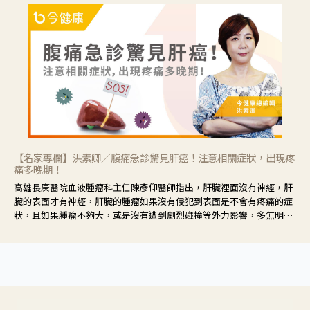
【名家專欄】洪素卿／腹痛急診驚見肝癌！注意相關症狀，出現疼
痛多晚期！
高雄長庚醫院血液腫瘤科主任陳彥仰醫師指出，肝臟裡面沒有神經，肝
臟的表面才有神經，肝臟的腫瘤如果沒有侵犯到表面是不會有疼痛的症
狀，且如果腫瘤不夠大，或是沒有遭到劇烈碰撞等外力影響，多無明顯
症狀，一旦患者出現疲勞、食慾不振、體重減輕、上腹部悶痛、肝功能
異常、黃疸、腹部腫大、甚至上腸胃道出血、吐血等肝癌臨床症狀，多
數已是晚期。