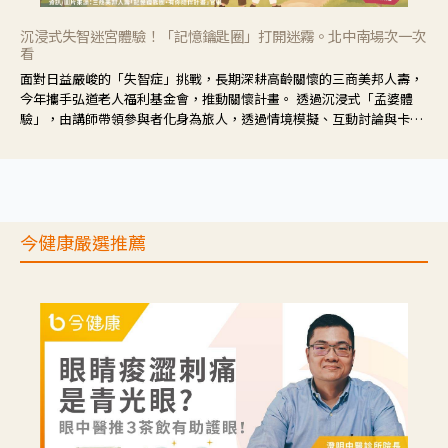
沉浸式失智迷宮體驗！「記憶鑰匙圈」打開迷霧。北中南場次一次
看
面對日益嚴峻的「失智症」挑戰，長期深耕高齡關懷的三商美邦人壽，
今年攜手弘道老人福利基金會，推動關懷計畫。 透過沉浸式「孟婆體
驗」，由講師帶領參與者化身為旅人，透過情境模擬、互動討論與卡牌
推理等，讓參與者親身感受失智症者在記憶迷宮中面臨的混亂、判斷困
難與生活挑戰。
今健康嚴選推薦