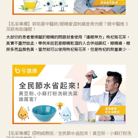
【名家專欄】郭祐睿中醫師/眼睛痠澀刺痛是青光眼？眼中醫推３
茶飲有助護眼！
大部分的患者覺得關於眼睛的問題就會使用「護眼神方」枸杞菊花茶，
其實不盡然如此，舉例來說若是眼睛乾澀的人合併結膜紅、眼睛痛、眼
屎多而且顏色黃，當然就可以使用枸杞菊花茶，但是枸杞的劑量要少，
菊花的劑量要多；若是有以上症狀以外，眼睛還會有灼熱感，眼屎多到
會「牽絲」，也就是水樣分泌物增加，這樣就是感染性結膜炎了，這時
候就要使用菊花、金銀花來治療；假如單純的眼睛乾澀，結膜沒有紅，
眼睛周圍沒有眼屎，這種情況是屬於「陰虛」，就可以使用枸杞、蓮
藕、麥門冬、山藥等比較滋潤的藥材，效果就更顯著。
【名家專欄】招明威教授／全民節水省起來！黃豆粉、小蘇打粉洗