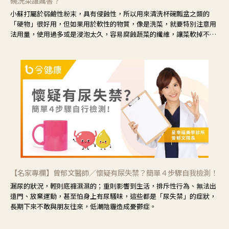
碗洗菜誰厲害？
小蘇打屬於弱鹼性粉末，具有侵蝕性，所以用來清洗杯碗瓢盆之類的
「硬物」很好用，但如果用於軟性的物質，像是洗菜，就要特別注意用
法用量，使用過多或是浸泡太久，容易腐蝕蔬菜的纖維，讓菜軟掉不清
脆。
【名家專欄】曾郁文醫師／懷疑有尿失禁？簡單４步驟自我檢測！
漏尿的狀況，輕則底褲濕濕的；重則影響到生活，排斥性行為、無法出
遠門、放棄運動，甚至怕身上有尿騷味，這些都是「尿失禁」的症狀，
長期下來不敢與朋友往來，低潮陰霾造成憂鬱症。