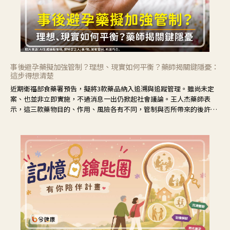
事後避孕藥擬加強管制？理想、現實如何平衡？藥師揭關鍵隱憂：
這步得想清楚
近期衛福部食藥署預告，擬將3款藥品納入追溯與追蹤管理。雖尚未定
案、也並非立即實施，不過消息一出仍掀起社會議論。王人杰藥師表
示，這三款藥物目的、作用、風險各有不同，管制與否所帶來的後許影
響也不同，可先了解其特性。