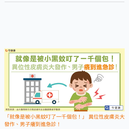
度異位性皮膚炎患 者已有生物製劑，能夠針對發炎反應提供很好的治療
成效，擺脫搔抓惡性循環 ，甚至預防其他共病產生。
「就像是被小黑蚊叮了一千個包！」 異位性皮膚炎大
發作、男子癢到進急診！