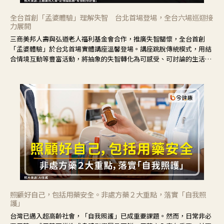
全台首創「孟婆體驗」理解失智 台北首場登場，全台六場巡迴接
力展開
三商美邦人壽與弘道老人福利基金會合作，推廣失智關懷，全台首創
「孟婆體驗」於台北首場實體講座溫馨登場。講座跳脫傳統模式，用結
合情境互動等豐富活動，將抽象的失智轉化為可感受、可討論的生活情
境，並引導民眾在家人開始出現改變時，以理解取代責備、以耐心回應
不安。
照顧好自己，包括用藥安全。非處方藥２大重點，落實「自我照
護」
台灣已邁入超高齡社會，「自我照護」已成重要課題。然而，日常非必