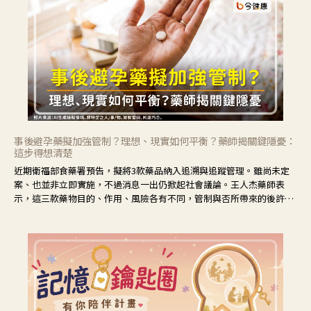
事後避孕藥擬加強管制？理想、現實如何平衡？藥師揭關鍵隱憂：
這步得想清楚
近期衛福部食藥署預告，擬將3款藥品納入追溯與追蹤管理。雖尚未定
案、也並非立即實施，不過消息一出仍掀起社會議論。王人杰藥師表
示，這三款藥物目的、作用、風險各有不同，管制與否所帶來的後許影
響也不同，可先了解其特性。