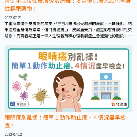
青少年異位性皮膚炎治療難？８月健保擴大給付全身
性標靶藥物！
2022-07-21
中重度異位性皮膚炎的病友，往往因無法忍受劇烈的癢感，不斷搔抓，結
果造成全身傷痕累累、傷口流湯流血、皮屑滿天飛，嚴重影響外觀和社交
關係。而青春期正是一個人生理發育和心理發展產生急遽變化的階段，此
時爆發異位性皮膚炎，往往身心俱疲，同時面臨嚴重感染、憂鬱的高風險
危機。
眼睛癢別亂揉！簡單１動作助止癢，４情況盡早檢
查！
2022-07-12