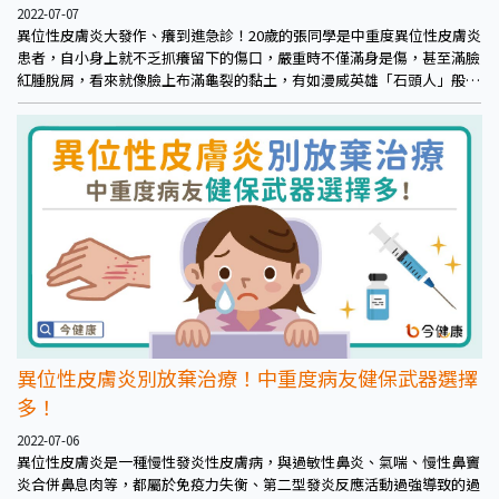
2022-07-07
異位性皮膚炎大發作、癢到進急診！20歲的張同學是中重度異位性皮膚炎
患者，自小身上就不乏抓癢留下的傷口，嚴重時不僅滿身是傷，甚至滿臉
紅腫脫屑，看來就像臉上布滿龜裂的黏土，有如漫威英雄「石頭人」般。
雖然就醫，但仍不時發作，先前還一度因為連續爆癢紅腫四天，被家人送
急診求助。
異位性皮膚炎別放棄治療！中重度病友健保武器選擇
多！
2022-07-06
異位性皮膚炎是一種慢性發炎性皮膚病，與過敏性鼻炎、氣喘、慢性鼻竇
炎合併鼻息肉等，都屬於免疫力失衡、第二型發炎反應活動過強導致的過