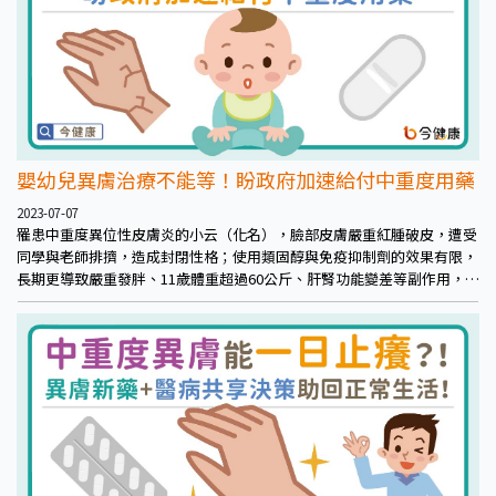
嬰幼兒異膚治療不能等！盼政府加速給付中重度用藥
2023-07-07
罹患中重度異位性皮膚炎的小云（化名），臉部皮膚嚴重紅腫破皮，遭受
同學與老師排擠，造成封閉性格；使用類固醇與免疫抑制劑的效果有限，
長期更導致嚴重發胖、11歲體重超過60公斤、肝腎功能變差等副作用，忍
痛完成照光療程仍與健保生物製劑無緣。呼籲政府多給異膚兒童多一些關
懷，參考國際治療趨勢，加速生物製劑健保給付，幫助孩子長期穩定控制
疾病、快樂且健康地成長。