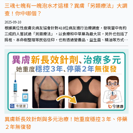
三魂七魄有一魄泡水才這樣？異膚「另類療法」大調
查！你中哪個？
2025-09-10
根據異位性皮膚炎病友協會針對418位病友進行治療調查，發現當中有約
三成的人嘗試過「另類療法」，以食療和中草藥為最大宗，另外也包括了
捐棺、本命樹整理等民俗信仰，也有透過營養品、益生菌、精油等方式試
圖改善。不過據調查，這些嘗試另類療法的病患，約有九成認為「無
效」，並且不推薦給其他人。
異膚新長效針劑與多元治療！她重度穩控３年、停藥
２年無復發