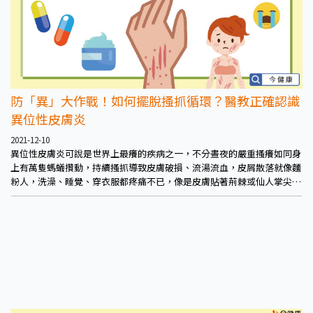
防「異」大作戰！如何擺脫搔抓循環？醫教正確認識
異位性皮膚炎
2021-12-10
異位性皮膚炎可說是世界上最癢的疾病之一，不分晝夜的嚴重搔癢如同身
上有萬隻螞蟻攢動，持續搔抓導致皮膚破損、流湯流血，皮屑散落就像麵
粉人，洗澡、睡覺、穿衣服都疼痛不已，像是皮膚貼著荊棘或仙人掌尖
刺。除嚴重失眠，明顯外觀變化也會影響人際、生活與工作學業。