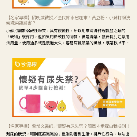
【名家專欄】招明威教授／全民節水省起來！黃豆粉、小蘇打粉洗
碗洗菜誰厲害？
小蘇打屬於弱鹼性粉末，具有侵蝕性，所以用來清洗杯碗瓢盆之類的
「硬物」很好用，但如果用於軟性的物質，像是洗菜，就要特別注意用
法用量，使用過多或是浸泡太久，容易腐蝕蔬菜的纖維，讓菜軟掉不清
脆。
【名家專欄】曾郁文醫師／懷疑有尿失禁？簡單４步驟自我檢測！
漏尿的狀況，輕則底褲濕濕的；重則影響到生活，排斥性行為、無法出