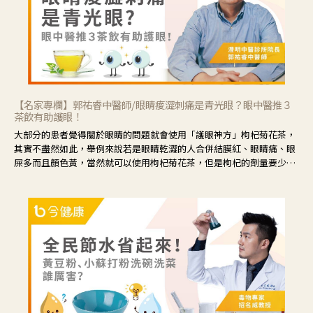
【名家專欄】郭祐睿中醫師/眼睛痠澀刺痛是青光眼？眼中醫推３
茶飲有助護眼！
大部分的患者覺得關於眼睛的問題就會使用「護眼神方」枸杞菊花茶，
其實不盡然如此，舉例來說若是眼睛乾澀的人合併結膜紅、眼睛痛、眼
屎多而且顏色黃，當然就可以使用枸杞菊花茶，但是枸杞的劑量要少，
菊花的劑量要多；若是有以上症狀以外，眼睛還會有灼熱感，眼屎多到
會「牽絲」，也就是水樣分泌物增加，這樣就是感染性結膜炎了，這時
候就要使用菊花、金銀花來治療；假如單純的眼睛乾澀，結膜沒有紅，
眼睛周圍沒有眼屎，這種情況是屬於「陰虛」，就可以使用枸杞、蓮
藕、麥門冬、山藥等比較滋潤的藥材，效果就更顯著。