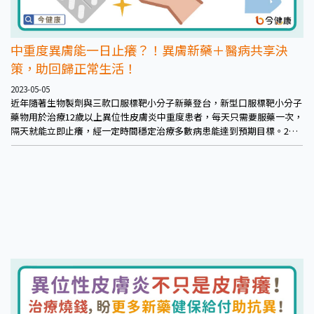
中重度異膚能一日止癢？！異膚新藥＋醫病共享決
策，助回歸正常生活！
2023-05-05
近年隨著生物製劑與三款口服標靶小分子新藥登台，新型口服標靶小分子
藥物用於治療12歲以上異位性皮膚炎中重度患者，每天只需要服藥一次，
隔天就能立即止癢，經一定時間穩定治療多數病患能達到預期目標。2至6
成病患能達到病灶幾乎清零，尤其對患者在乎的頭頸部症狀亦有良好改
善。為中重度異膚病患帶來更精準、快速、有效且長期穩定控制的治療新
選擇，有助於增加病友持續就醫，接受正規治療意願。