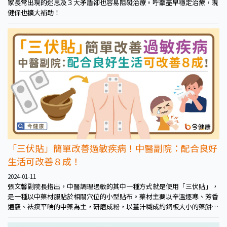
家長常出現的迷思及３大矛盾卻也容易阻礙治療。呼籲盡早穩定治療，現
健保也擴大補助！
「三伏貼」簡單改善過敏疾病！中醫副院：配合良好
生活可改善８成！
2024-01-11
張文馨副院長指出，中醫調理過敏的其中一種方式就是使用「三伏貼」，
是一種以中藥材服貼於相關穴位的小型貼布。藥材主要以辛溫逐寒、芳香
通竅、袪痰平喘的中藥為主，研磨成粉，以薑汁糊成約銅板大小的藥餅。
中藥材可如細辛、辛夷、白芥子、桂枝等，也視各體質不同調配，例如澄
觀中醫診所便特別針對每個人不同的寒熱虛實體質，選擇進口粉光參等藥