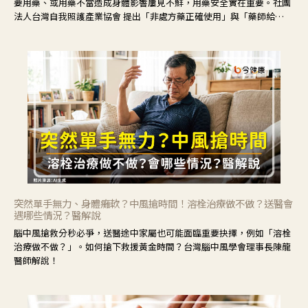
要用藥、或用藥不當造成身體影響屢見不鮮，用藥安全實在重要。社團
法人台灣自我照護產業協會 提出「非處方藥正確使用」與「藥師給
力」，鼓勵民眾建立安全且正確的自我照護習慣。
突然單手無力、身體癱軟？中風搶時間！溶栓治療做不做？送醫會
遇哪些情況？醫解說
腦中風搶救分秒必爭，送醫途中家屬也可能面臨重要抉擇，例如「溶栓
治療做不做？」。如何搶下救援黃金時間？台灣腦中風學會理事長陳龍
醫師解說！