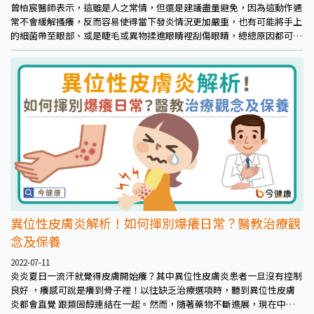
曾柏宸醫師表示，這雖是人之常情，但還是建議盡量避免，因為這動作通
常不會緩解搔癢，反而容易使得當下發炎情況更加嚴重，也有可能將手上
的細菌帶至眼部、或是睫毛或異物揉進眼睛裡刮傷眼睛，總總原因都可能
使得情況加劇，若患者的角膜是較脆弱的「圓錐角膜」，戳揉也容易使得
惡化、變形，而這情況常見當事人並不知情，在戳揉後才發現。
異位性皮膚炎解析！如何揮別爆癢日常？醫教治療觀
念及保養
2022-07-11
炎炎夏日一流汗就覺得皮膚開始癢？其中異位性皮膚炎患者一旦沒有控制
良好 ，癢感可說是癢到骨子裡！以往缺乏治療選項時，聽到異位性皮膚
炎都會直覺 跟類固醇連結在一起。然而，隨著藥物不斷進展，現在中重