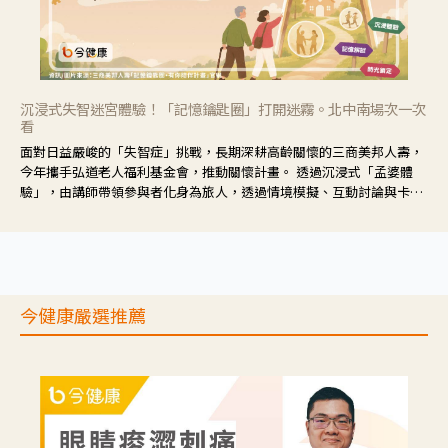
沉浸式失智迷宮體驗！「記憶鑰匙圈」打開迷霧。北中南場次一次
看
面對日益嚴峻的「失智症」挑戰，長期深耕高齡關懷的三商美邦人壽，
今年攜手弘道老人福利基金會，推動關懷計畫。 透過沉浸式「孟婆體
驗」，由講師帶領參與者化身為旅人，透過情境模擬、互動討論與卡牌
推理等，讓參與者親身感受失智症者在記憶迷宮中面臨的混亂、判斷困
難與生活挑戰。
今健康嚴選推薦