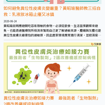
如何避免異位性皮膚炎變嚴重？黃昭瑜醫師教三招自
救：乳液放冰箱止癢又冰鎮
2020-06-24
黃昭瑜說明應避開吃容易致敏的食物，必須從飲食、生活習慣觀察來避
免、也能透過醫療院所檢測來幫助自己更了解過敏來源，塵蟎與灰塵也是
異位性皮膚炎最害怕的過敏原，因此居家環境應常進行清潔，並把濕度維
持在適度，如有搔抓的傷口應盡快處理避免再度感染，保持生活作息規律
並維持均衡飲食，都是非常好能夠改善異位性皮膚炎的方法。
異位性皮膚炎治療如接力賽 最強跑者「生物製劑」
2週改善癢感控制病情