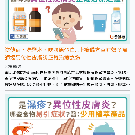
塗薄荷、洗鹽水、吃膠原蛋白...止癢偏方真有效？醫
師揭異位性皮膚炎正確治療之道
2020-06-24
黃昭瑜醫師指出異位性皮膚炎高風險族群為家族擁有過敏性鼻炎、氣喘、
異位性皮膚炎等病史，通常稱作「異位性體質」俗稱過敏體質。在嬰兒階
段好發在臉部及身體的伸側，到了兒童期則是出現在頸部、肘窩、膝窩、
腋下等處，很多患者認為皮膚癢可以自行處理，透過一些偏方，如：薄荷
類降低搔癢感、鹽水盥洗、馬鈴薯塗抹、補充膠原蛋白、泡溫泉等，黃昭
瑜提醒其實以上方法都沒有經過醫學根據，不要自行嘗試且患者要注意避
免因此接觸到過敏來源，還是要及早就診。