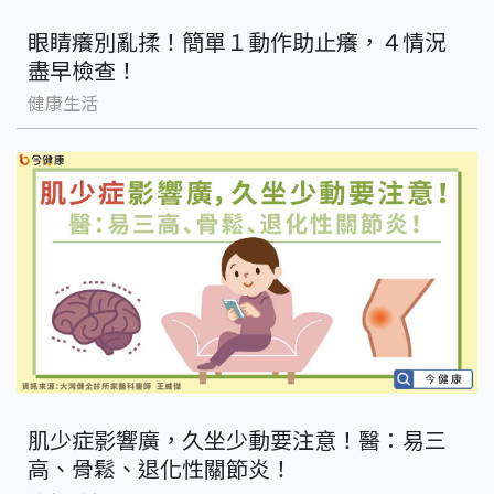
眼睛癢別亂揉！簡單１動作助止癢，４情況
盡早檢查！
健康生活
肌少症影響廣，久坐少動要注意！醫：易三
高、骨鬆、退化性關節炎！