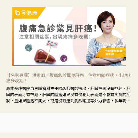
【名家專欄】洪素卿／腹痛急診驚見肝癌！注意相關症狀，出現疼
痛多晚期！
高雄長庚醫院血液腫瘤科主任陳彥仰醫師指出，肝臟裡面沒有神經，肝
臟的表面才有神經，肝臟的腫瘤如果沒有侵犯到表面是不會有疼痛的症
狀，且如果腫瘤不夠大，或是沒有遭到劇烈碰撞等外力影響，多無明顯
症狀，一旦患者出現疲勞、食慾不振、體重減輕、上腹部悶痛、肝功能
異常、黃疸、腹部腫大、甚至上腸胃道出血、吐血等肝癌臨床症狀，多
數已是晚期。