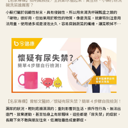
碗洗菜誰厲害？
小蘇打屬於弱鹼性粉末，具有侵蝕性，所以用來清洗杯碗瓢盆之類的
「硬物」很好用，但如果用於軟性的物質，像是洗菜，就要特別注意用
法用量，使用過多或是浸泡太久，容易腐蝕蔬菜的纖維，讓菜軟掉不清
脆。
【名家專欄】曾郁文醫師／懷疑有尿失禁？簡單４步驟自我檢測！
漏尿的狀況，輕則底褲濕濕的；重則影響到生活，排斥性行為、無法出
遠門、放棄運動，甚至怕身上有尿騷味，這些都是「尿失禁」的症狀，
長期下來不敢與朋友往來，低潮陰霾造成憂鬱症。