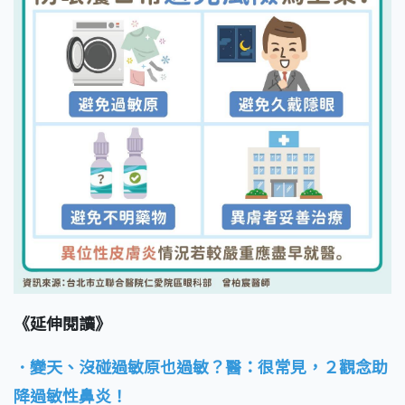
《延伸閱讀》
．變天、沒碰過敏原也過敏？醫：很常見，２觀念助
降過敏性鼻炎！