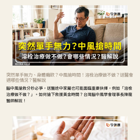
突然單手無力、身體癱軟？中風搶時間！溶栓治療做不做？送醫會
遇哪些情況？醫解說
腦中風搶救分秒必爭，送醫途中家屬也可能面臨重要抉擇，例如「溶栓
治療做不做？」。如何搶下救援黃金時間？台灣腦中風學會理事長陳龍
醫師解說！