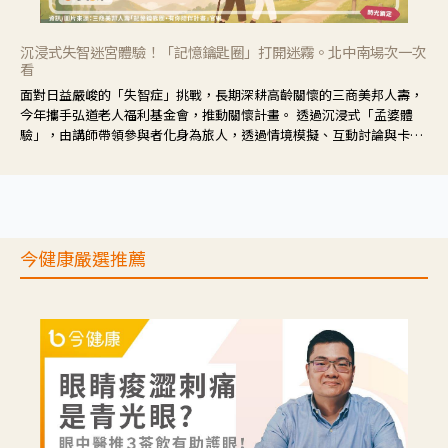
沉浸式失智迷宮體驗！「記憶鑰匙圈」打開迷霧。北中南場次一次
看
面對日益嚴峻的「失智症」挑戰，長期深耕高齡關懷的三商美邦人壽，
今年攜手弘道老人福利基金會，推動關懷計畫。 透過沉浸式「孟婆體
驗」，由講師帶領參與者化身為旅人，透過情境模擬、互動討論與卡牌
推理等，讓參與者親身感受失智症者在記憶迷宮中面臨的混亂、判斷困
難與生活挑戰。
今健康嚴選推薦