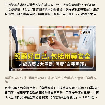
三商美邦人壽與弘道老人福利基金會合作，推廣失智關懷，全台首創
「孟婆體驗」於台北首場實體講座溫馨登場。講座跳脫傳統模式，用結
合情境互動等豐富活動，將抽象的失智轉化為可感受、可討論的生活情
境，並引導民眾在家人開始出現改變時，以理解取代責備、以耐心回應
不安。
照顧好自己，包括用藥安全。非處方藥２大重點，落實「自我照
護」
台灣已邁入超高齡社會，「自我照護」已成重要課題。然而，日常非必
要用藥、或用藥不當造成身體影響屢見不鮮，用藥安全實在重要。社團
法人台灣自我照護產業協會 提出「非處方藥正確使用」與「藥師給
力」，鼓勵民眾建立安全且正確的自我照護習慣。