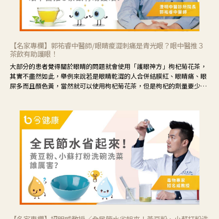
【名家專欄】郭祐睿中醫師/眼睛痠澀刺痛是青光眼？眼中醫推３
茶飲有助護眼！
大部分的患者覺得關於眼睛的問題就會使用「護眼神方」枸杞菊花茶，
其實不盡然如此，舉例來說若是眼睛乾澀的人合併結膜紅、眼睛痛、眼
屎多而且顏色黃，當然就可以使用枸杞菊花茶，但是枸杞的劑量要少，
菊花的劑量要多；若是有以上症狀以外，眼睛還會有灼熱感，眼屎多到
會「牽絲」，也就是水樣分泌物增加，這樣就是感染性結膜炎了，這時
候就要使用菊花、金銀花來治療；假如單純的眼睛乾澀，結膜沒有紅，
眼睛周圍沒有眼屎，這種情況是屬於「陰虛」，就可以使用枸杞、蓮
藕、麥門冬、山藥等比較滋潤的藥材，效果就更顯著。
【名家專欄】招明威教授／全民節水省起來！黃豆粉、小蘇打粉洗