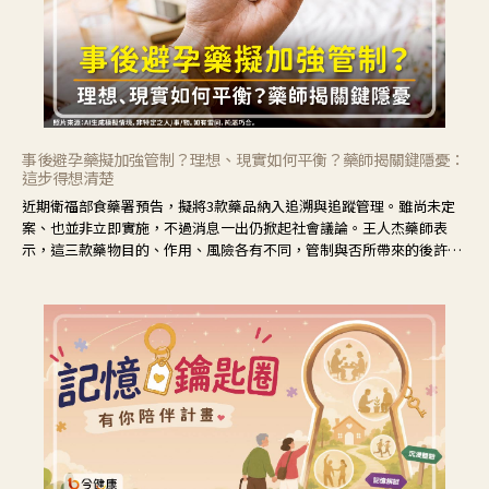
事後避孕藥擬加強管制？理想、現實如何平衡？藥師揭關鍵隱憂：
這步得想清楚
近期衛福部食藥署預告，擬將3款藥品納入追溯與追蹤管理。雖尚未定
案、也並非立即實施，不過消息一出仍掀起社會議論。王人杰藥師表
示，這三款藥物目的、作用、風險各有不同，管制與否所帶來的後許影
響也不同，可先了解其特性。