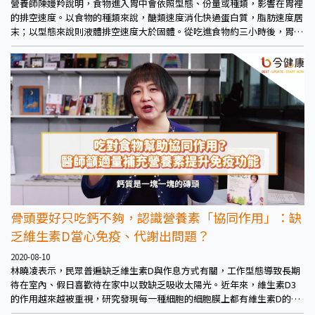
營養師陳嫚羚說明，食物進入胃中會依照型態、份量或種類，影響在胃裡
的排空速度。以食物的種類來說，醣類速度消化快過蛋白質，脂肪速度居
末；以型態來說則液體排空速度大於固體。從吃進食物約三小時後，胃中
的食物殘餘量會小於8%，因此如果擔心不能一起吃的疑慮，可以考慮間
隔兩個小時再吃較妥當。
骨頭要好只吃鈣不夠，認識營養素「協同作用」：缺
乏維生素D當心免疫、代謝出問題？
2020-08-10
林曉凌表示，民眾普遍缺乏維生素D與作息方式有關，工作型態導致長期
待在室內、假日喜歡待在家中以致缺乏吸收太陽光。近年來，維生素D3
的作用越來越被重視，研究發現每一種細胞的細胞膜上都有維生素D的受
體，因此與細胞健康具有重要關聯，包括免疫力、代謝功能、維持細胞週