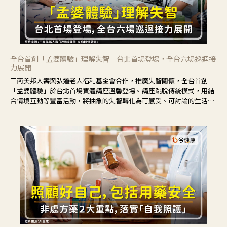
全台首創「孟婆體驗」理解失智 台北首場登場，全台六場巡迴接
力展開
三商美邦人壽與弘道老人福利基金會合作，推廣失智關懷，全台首創
「孟婆體驗」於台北首場實體講座溫馨登場。講座跳脫傳統模式，用結
合情境互動等豐富活動，將抽象的失智轉化為可感受、可討論的生活情
境，並引導民眾在家人開始出現改變時，以理解取代責備、以耐心回應
不安。