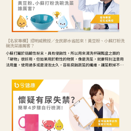
【名家專欄】招明威教授／全民節水省起來！黃豆粉、小蘇打粉洗
碗洗菜誰厲害？
小蘇打屬於弱鹼性粉末，具有侵蝕性，所以用來清洗杯碗瓢盆之類的
「硬物」很好用，但如果用於軟性的物質，像是洗菜，就要特別注意用
法用量，使用過多或是浸泡太久，容易腐蝕蔬菜的纖維，讓菜軟掉不清
脆。