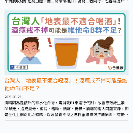
平滑肌收縮引起高血壓，而三高環環相扣，常見三者同行，也容易提升
心、腦血管疾病的風險，進而使得心肌梗塞、腦中風的風險提升。
台灣人「地表最不適合喝酒」！酒癮戒不掉可能是維
他命B群不足？
2021-03-29
酒精因為是額外的碳水化合物，需消耗B1來進行代謝，故會導致維生素
B1缺乏，造成疲倦、虛弱、嗜睡、頭痛、憂鬱。酒癮的兩大問題來源，即
是生化上個別化之缺陷，以及營養不良之惡性循環導致持續酗酒。補充維
生素B群可能透過足夠營養改善，讓有家族飲酒史的酒癮者減少氨累積而
減酒，