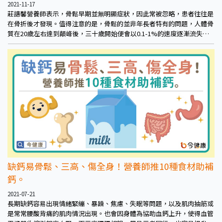
2021-11-17
莊譓馨營養師表示，骨鬆早期並無明顯症狀，因此常被忽略，患者往往是
在骨折後才發現。值得注意的是，骨鬆的並非年長者特有的問題，人體骨
質在20歲左右達到顛峰後，三十歲開始便會以0.1-1%的速度逐漸流失，
更年期的女性流失更快。
缺鈣易骨鬆、三高、傷全身！營養師推10種食材助補
鈣。
2021-07-21
長期缺鈣容易出現情緒緊繃、暴躁、焦慮、失眠等問題，以及肌肉抽筋或
是常常腰酸背痛的肌肉情況出現。也會因身體為協助血鈣上升，使得血管