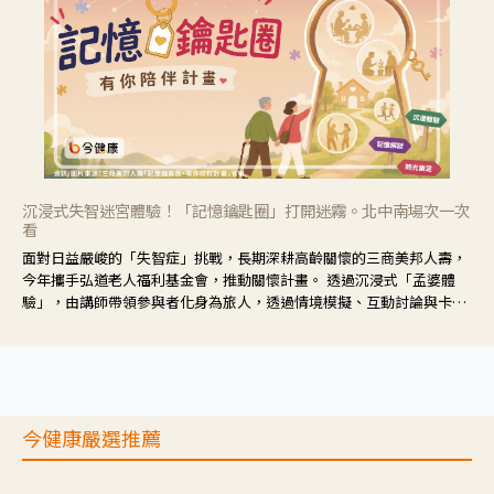
沉浸式失智迷宮體驗！「記憶鑰匙圈」打開迷霧。北中南場次一次
看
面對日益嚴峻的「失智症」挑戰，長期深耕高齡關懷的三商美邦人壽，
今年攜手弘道老人福利基金會，推動關懷計畫。 透過沉浸式「孟婆體
驗」，由講師帶領參與者化身為旅人，透過情境模擬、互動討論與卡牌
推理等，讓參與者親身感受失智症者在記憶迷宮中面臨的混亂、判斷困
難與生活挑戰。
今健康嚴選推薦