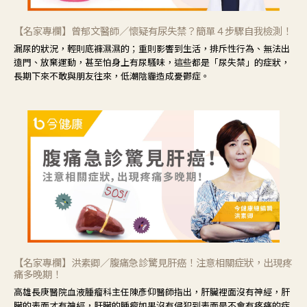
【名家專欄】曾郁文醫師／懷疑有尿失禁？簡單４步驟自我檢測！
漏尿的狀況，輕則底褲濕濕的；重則影響到生活，排斥性行為、無法出
遠門、放棄運動，甚至怕身上有尿騷味，這些都是「尿失禁」的症狀，
長期下來不敢與朋友往來，低潮陰霾造成憂鬱症。
【名家專欄】洪素卿／腹痛急診驚見肝癌！注意相關症狀，出現疼
痛多晚期！
高雄長庚醫院血液腫瘤科主任陳彥仰醫師指出，肝臟裡面沒有神經，肝
臟的表面才有神經，肝臟的腫瘤如果沒有侵犯到表面是不會有疼痛的症