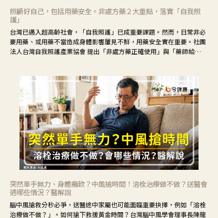
照顧好自己，包括用藥安全。非處方藥２大重點，落實「自我照
護」
台灣已邁入超高齡社會，「自我照護」已成重要課題。然而，日常非必
要用藥、或用藥不當造成身體影響屢見不鮮，用藥安全實在重要。社團
法人台灣自我照護產業協會 提出「非處方藥正確使用」與「藥師給
力」，鼓勵民眾建立安全且正確的自我照護習慣。
突然單手無力、身體癱軟？中風搶時間！溶栓治療做不做？送醫會
遇哪些情況？醫解說
腦中風搶救分秒必爭，送醫途中家屬也可能面臨重要抉擇，例如「溶栓
治療做不做？」。如何搶下救援黃金時間？台灣腦中風學會理事長陳龍