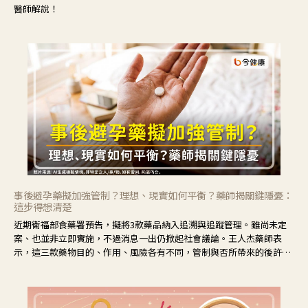
醫師解說！
事後避孕藥擬加強管制？理想、現實如何平衡？藥師揭關鍵隱憂：
這步得想清楚
近期衛福部食藥署預告，擬將3款藥品納入追溯與追蹤管理。雖尚未定
案、也並非立即實施，不過消息一出仍掀起社會議論。王人杰藥師表
示，這三款藥物目的、作用、風險各有不同，管制與否所帶來的後許影
響也不同，可先了解其特性。