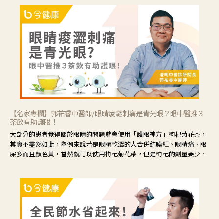
【名家專欄】郭祐睿中醫師/眼睛痠澀刺痛是青光眼？眼中醫推３
茶飲有助護眼！
大部分的患者覺得關於眼睛的問題就會使用「護眼神方」枸杞菊花茶，
其實不盡然如此，舉例來說若是眼睛乾澀的人合併結膜紅、眼睛痛、眼
屎多而且顏色黃，當然就可以使用枸杞菊花茶，但是枸杞的劑量要少，
菊花的劑量要多；若是有以上症狀以外，眼睛還會有灼熱感，眼屎多到
會「牽絲」，也就是水樣分泌物增加，這樣就是感染性結膜炎了，這時
候就要使用菊花、金銀花來治療；假如單純的眼睛乾澀，結膜沒有紅，
眼睛周圍沒有眼屎，這種情況是屬於「陰虛」，就可以使用枸杞、蓮
藕、麥門冬、山藥等比較滋潤的藥材，效果就更顯著。