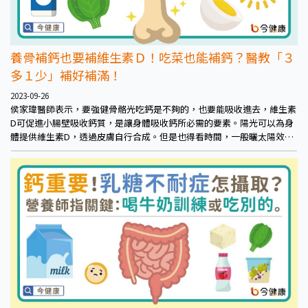
養骨補鈣也要補維生素Ｄ！吃菜也能補鈣？醫教「３
多１少」補好補滿！
2023-09-26
侯家瑋醫師表示，要強健骨骼光吃鈣是不夠的，也要能吸收進去，維生素
D可促進小腸壁吸收鈣質，是讓身體吸收鈣所必需的要素。陽光可以為身
體提供維生素D，透過皮膚自行合成。但是也得看時間，一般曬太陽效果
最好的是太陽光紫外線中UVB 的280nm波長，此波長最強的時刻是上午10
點到下午3點，需在沒有帽子等遮蔽、不擦防曬油的情形下，露出臉部、
脖子和手臂，每次曬15分鐘、每週3至4次。