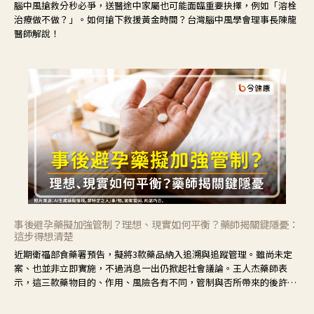
腦中風搶救分秒必爭，送醫途中家屬也可能面臨重要抉擇，例如「溶栓
治療做不做？」。如何搶下救援黃金時間？台灣腦中風學會理事長陳龍
醫師解說！
事後避孕藥擬加強管制？理想、現實如何平衡？藥師揭關鍵隱憂：
這步得想清楚
近期衛福部食藥署預告，擬將3款藥品納入追溯與追蹤管理。雖尚未定
案、也並非立即實施，不過消息一出仍掀起社會議論。王人杰藥師表
示，這三款藥物目的、作用、風險各有不同，管制與否所帶來的後許影
響也不同，可先了解其特性。