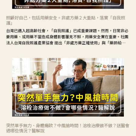
照顧好自己，包括用藥安全。非處方藥２大重點，落實「自我照
護」
台灣已邁入超高齡社會，「自我照護」已成重要課題。然而，日常非必
要用藥、或用藥不當造成身體影響屢見不鮮，用藥安全實在重要。社團
法人台灣自我照護產業協會 提出「非處方藥正確使用」與「藥師給
力」，鼓勵民眾建立安全且正確的自我照護習慣。
突然單手無力、身體癱軟？中風搶時間！溶栓治療做不做？送醫會
遇哪些情況？醫解說