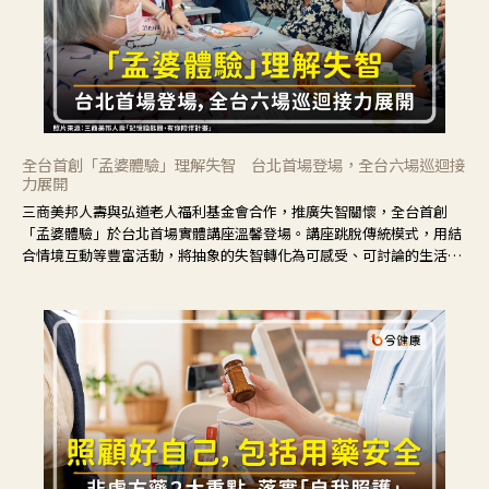
全台首創「孟婆體驗」理解失智 台北首場登場，全台六場巡迴接
力展開
三商美邦人壽與弘道老人福利基金會合作，推廣失智關懷，全台首創
「孟婆體驗」於台北首場實體講座溫馨登場。講座跳脫傳統模式，用結
合情境互動等豐富活動，將抽象的失智轉化為可感受、可討論的生活情
境，並引導民眾在家人開始出現改變時，以理解取代責備、以耐心回應
不安。