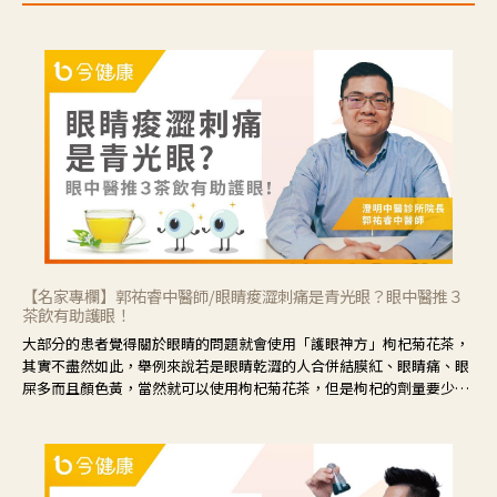
【名家專欄】郭祐睿中醫師/眼睛痠澀刺痛是青光眼？眼中醫推３
茶飲有助護眼！
大部分的患者覺得關於眼睛的問題就會使用「護眼神方」枸杞菊花茶，
其實不盡然如此，舉例來說若是眼睛乾澀的人合併結膜紅、眼睛痛、眼
屎多而且顏色黃，當然就可以使用枸杞菊花茶，但是枸杞的劑量要少，
菊花的劑量要多；若是有以上症狀以外，眼睛還會有灼熱感，眼屎多到
會「牽絲」，也就是水樣分泌物增加，這樣就是感染性結膜炎了，這時
候就要使用菊花、金銀花來治療；假如單純的眼睛乾澀，結膜沒有紅，
眼睛周圍沒有眼屎，這種情況是屬於「陰虛」，就可以使用枸杞、蓮