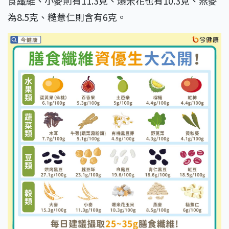
食纖維、小麥則有11.3克、爆米花也有10.3克、燕麥
為8.5克、糙薏仁則含有6克。