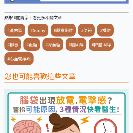
點擊 #關鍵字，看更多相關文章
#黃君聖
#Sunny
#膳食纖維
#便祕
#排便
#排毒
#血糖
#降血糖
#膽固醇
#降膽固醇
#心血管疾病
您也可能喜歡這些文章