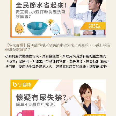
藕、麥門冬、山藥等比較滋潤的藥材，效果就更顯著。
【名家專欄】招明威教授／全民節水省起來！黃豆粉、小蘇打粉洗
碗洗菜誰厲害？
小蘇打屬於弱鹼性粉末，具有侵蝕性，所以用來清洗杯碗瓢盆之類的
「硬物」很好用，但如果用於軟性的物質，像是洗菜，就要特別注意用
法用量，使用過多或是浸泡太久，容易腐蝕蔬菜的纖維，讓菜軟掉不清
脆。