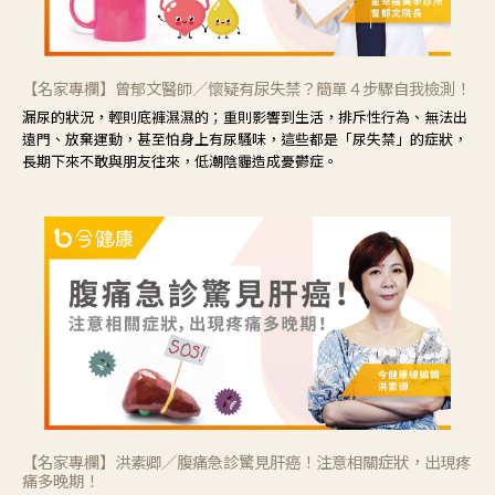
【名家專欄】曾郁文醫師／懷疑有尿失禁？簡單４步驟自我檢測！
漏尿的狀況，輕則底褲濕濕的；重則影響到生活，排斥性行為、無法出
遠門、放棄運動，甚至怕身上有尿騷味，這些都是「尿失禁」的症狀，
長期下來不敢與朋友往來，低潮陰霾造成憂鬱症。
【名家專欄】洪素卿／腹痛急診驚見肝癌！注意相關症狀，出現疼
痛多晚期！