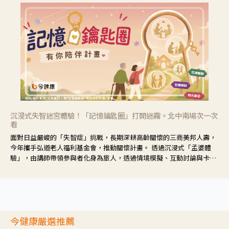
沉浸式失智迷宮體驗！「記憶鑰匙圈」打開迷霧。北中南場次一次
看
面對日益嚴峻的「失智症」挑戰，長期深耕高齡關懷的三商美邦人壽，
今年攜手弘道老人福利基金會，推動關懷計畫。 透過沉浸式「孟婆體
驗」，由講師帶領參與者化身為旅人，透過情境模擬、互動討論與卡牌
推理等，讓參與者親身感受失智症者在記憶迷宮中面臨的混亂、判斷困
難與生活挑戰。
今健康嚴選推薦