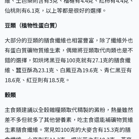
維、土芭樂則含有5克、榴槤有4.4克、紅柿有4.4克、
仙桃則有6.1克，以上等都是很好的選擇。
豆類（植物性蛋白質）
大部分的豆類的膳食纖維也相當豐富，除了纖維外也
有蛋白質礦物質維生素，偶爾將豆類取代肉類也是不
錯的選擇，如烘烤黑豆每100克就有27.1克的膳食纖
維、蠶豆酥為23.1克、白鳳豆為19.6克、青仁黑豆有
18.6克、紅豆則有18.5克。
穀類
主食類建議以全穀雜糧類取代精製的澱粉，熱量雖然
差不多但就多了其他營養素，吃主食還能補礦物質維
生素膳食纖維。常見如100克的大麥含有15.3克的膳