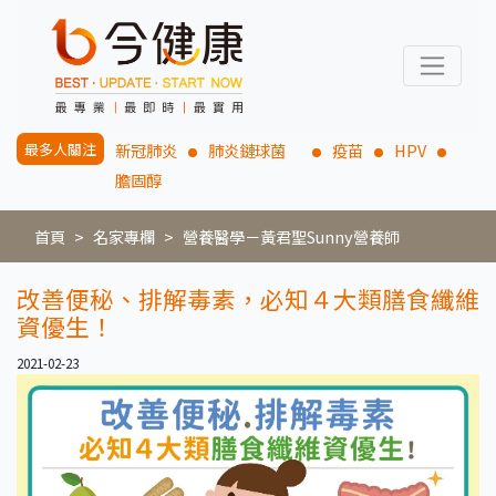
最多人關注
新冠肺炎
肺炎鏈球菌
疫苗
HPV
膽固醇
首頁
名家專欄
營養醫學－黃君聖Sunny營養師
改善便秘、排解毒素，必知４大類膳食纖維
資優生！
2021-02-23