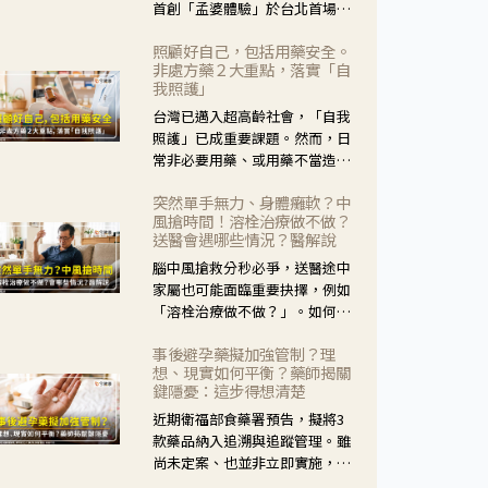
首創「孟婆體驗」於台北首場實
體講座溫馨登場。講座跳脫傳統
照顧好自己，包括用藥安全。
模式，用結合情境互動等豐富活
非處方藥２大重點，落實「自
動，將抽象的失智轉化為可感
我照護」
受、可討論的生活情境，並引導
台灣已邁入超高齡社會，「自我
民眾在家人開始出現改變時，以
照護」已成重要課題。然而，日
理解取代責備、以耐心回應不
常非必要用藥、或用藥不當造成
安。
身體影響屢見不鮮，用藥安全實
突然單手無力、身體癱軟？中
在重要。社團法人台灣自我照護
風搶時間！溶栓治療做不做？
產業協會 提出「非處方藥正確使
送醫會遇哪些情況？醫解說
用」與「藥師給力」，鼓勵民眾
腦中風搶救分秒必爭，送醫途中
建立安全且正確的自我照護習
家屬也可能面臨重要抉擇，例如
慣。
「溶栓治療做不做？」。如何搶
下救援黃金時間？台灣腦中風學
事後避孕藥擬加強管制？理
會理事長陳龍醫師解說！
想、現實如何平衡？藥師揭關
鍵隱憂：這步得想清楚
近期衛福部食藥署預告，擬將3
款藥品納入追溯與追蹤管理。雖
尚未定案、也並非立即實施，不
過消息一出仍掀起社會議論。王