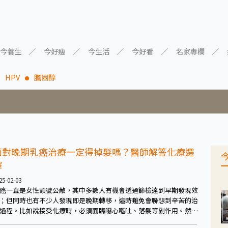
今養生
今好瘦
今生活
今好看
名家專欄
HPV
膽固醇
面對晚期乳癌治療一定得掉髮嗎？醫師解答化療選
擇
25-02-03
癌一直是女性頭號公敵，其中多數人有機會透過篩檢達到早期發現效
；但同時也有不少人發現即是晚期轉移，這時難免會聯想到辛苦的治
過程。比如說接受化療時，必須面臨噁心嘔吐、落髮等副作用。然
，隨著藥物不斷發展進步，化療現在也有口服劑型，能夠維持療效，