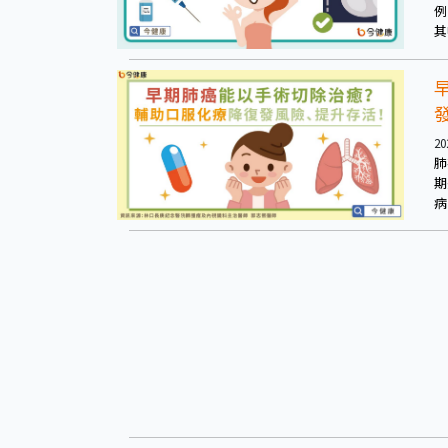
例
其
象
移
20
肺
期
病
雖
屬
險