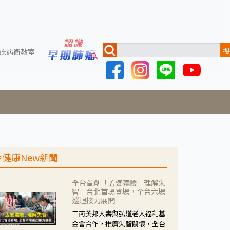
搜
疾病衛教室
今健康New新聞
全台首創「孟婆體驗」理解失
智 台北首場登場，全台六場
巡迴接力展開
三商美邦人壽與弘道老人福利基
金會合作，推廣失智關懷，全台