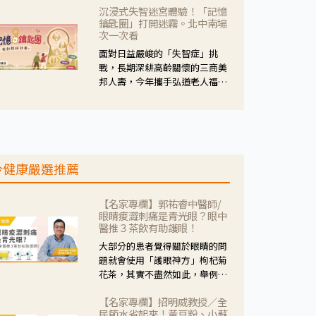
沉浸式失智迷宮體驗！「記憶
人杰藥師表示，這三款藥物目
鑰匙圈」打開迷霧。北中南場
的、作用、風險各有不同，管制
次一次看
與否所帶來的後許影響也不同，
面對日益嚴峻的「失智症」挑
可先了解其特性。
戰，長期深耕高齡關懷的三商美
邦人壽，今年攜手弘道老人福利
基金會，推動關懷計畫。 透過沉
浸式「孟婆體驗」，由講師帶領
參與者化身為旅人，透過情境模
擬、互動討論與卡牌推理等，讓
參與者親身感受失智症者在記憶
今健康嚴選推薦
迷宮中面臨的混亂、判斷困難與
生活挑戰。
【名家專欄】郭祐睿中醫師/
眼睛痠澀刺痛是青光眼？眼中
醫推３茶飲有助護眼！
大部分的患者覺得關於眼睛的問
題就會使用「護眼神方」枸杞菊
花茶，其實不盡然如此，舉例來
說若是眼睛乾澀的人合併結膜
【名家專欄】招明威教授／全
紅、眼睛痛、眼屎多而且顏色
民節水省起來！黃豆粉、小蘇