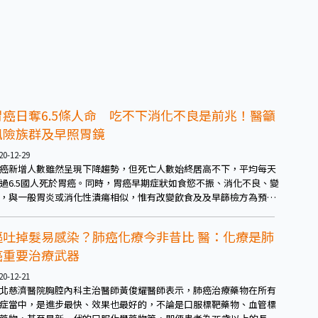
胃癌日奪6.5條人命 吃不下消化不良是前兆！醫籲
風險族群及早照胃鏡
20-12-29
癌新增人數雖然呈現下降趨勢，但死亡人數始終居高不下，平均每天
過6.5國人死於胃癌。同時，胃癌早期症狀如食慾不振、消化不良、變
，與一般胃炎或消化性潰瘍相似，惟有改變飲食及及早篩檢方為預防
道。
嘔吐掉髮易感染？肺癌化療今非昔比 醫：化療是肺
癌重要治療武器
20-12-21
北慈濟醫院胸腔內科主治醫師黃俊耀醫師表示，肺癌治療藥物在所有
症當中，是進步最快、效果也最好的，不論是口服標靶藥物、血管標