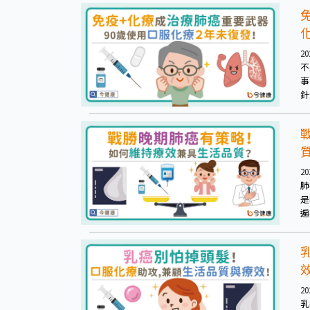
同
治
20
不
事
針
活
20
肺
是
遍
標
透
穩
20
乳