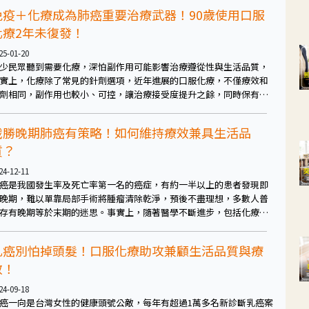
時保有良好的生活品質，重要的是醫病間的溝通，找到最適合自己的
免疫＋化療成為肺癌重要治療武器！90歲使用口服
療方式。
化療2年未復發！
25-01-20
少民眾聽到需要化療，深怕副作用可能影響治療遵從性與生活品質，
實上，化療除了常見的針劑選項，近年進展的口服化療，不僅療效和
劑相同，副作用也較小、可控，讓治療接受度提升之餘，同時保有生
品質，期望透過不同的劑型組合，讓每位病友更有機會成功抗癌！
戰勝晚期肺癌有策略！如何維持療效兼具生活品
質？
24-12-11
癌是我國發生率及死亡率第一名的癌症，有約一半以上的患者發現即
晚期，難以單靠局部手術將腫瘤清除乾淨，預後不盡理想，多數人普
存有晚期等於末期的迷思。事實上，隨著醫學不斷進步，包括化療、
靶、免疫等發展，讓晚期肺癌治療成效已不可同日而語。重要的是，
過醫病共享決策，找出最合適自己的治療策略，並積極配合，有望能
乳癌別怕掉頭髮！口服化療助攻兼顧生活品質與療
控病情、維持最好的生活品質。
效！
24-09-18
癌一向是台灣女性的健康頭號公敵，每年有超過1萬多名新診斷乳癌案