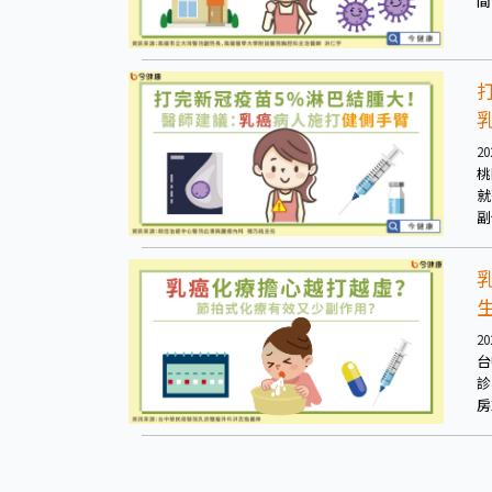
間
排
物
20
桃
就
副
判
臂
20
台
診
房
以
到
痛