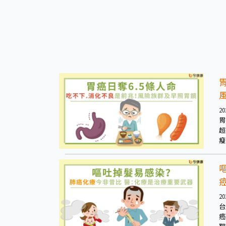
20
胃
超
瘦
之
20
台
癌