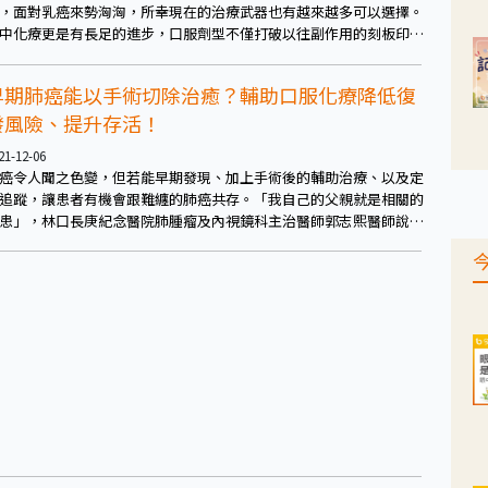
，面對乳癌來勢洶洶，所幸現在的治療武器也有越來越多可以選擇。
中化療更是有長足的進步，口服劑型不僅打破以往副作用的刻板印
，同時兼具療效，保有一定的生活品質及工作能力，讓確診晚期或轉
型的乳癌患者，也不用害怕面對化療。
早期肺癌能以手術切除治癒？輔助口服化療降低復
發風險、提升存活！
21-12-06
癌令人聞之色變，但若能早期發現、加上手術後的輔助治療、以及定
追蹤，讓患者有機會跟難纏的肺癌共存。「我自己的父親就是相關的
患」，林口長庚紀念醫院肺腫瘤及內視鏡科主治醫師郭志熙醫師說，
然父親追蹤第六年復發，幸好治療後狀況良好。他提醒，早期肺癌中
於一期（B）到二期，若能在術後搭配輔助治療，可以大幅降低復發風
、提升五年存活率。