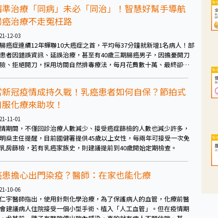
精準治療「同病」未必「同治」！智慧好幫手導航
腸癌治療不走冤枉路
21-12-03
腸癌症連續12年蟬聯10大癌症之首，平均每37分鐘就新增1名病人！部
患者因錯誤資訊、延誤治療，甚至有40歲三期腸癌男子，因擔憂開刀
險、拒絕開刀，採用坊間自然排毒療法，每月花費數十萬、最終卻肚
腸流、抱憾離世。
當新冠疫情成持久戰！乳癌患者如何自保？節拍式
口服化療來助攻！
21-11-01
情期間，不僅回診治療人數減少、接受癌症篩檢的人數也減少許多，
明燊主任提醒，目前國健署提供45歲以上女性，每兩年可接受一次免
乳房篩檢，若有乳癌家族史，則建議提前到40歲開始定期檢查。
癌患擔心出門染疫？醫師：在家也能化療
21-10-06
仁宇醫師指出，使用針劑化學治療，為了保護病人的血管，化療前醫
會建議病人住院接受一個小型手術、植入「人工血管」。但在疫情期