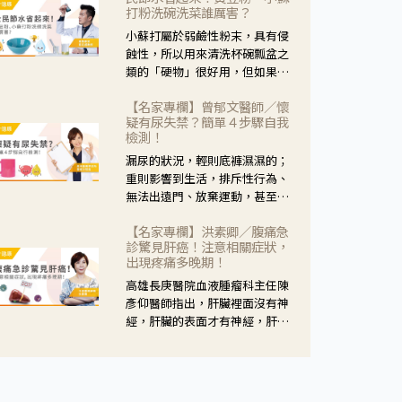
黃，當然就可以使用枸杞菊花
打粉洗碗洗菜誰厲害？
茶，但是枸杞的劑量要少，菊花
小蘇打屬於弱鹼性粉末，具有侵
的劑量要多；若是有以上症狀以
蝕性，所以用來清洗杯碗瓢盆之
外，眼睛還會有灼熱感，眼屎多
類的「硬物」很好用，但如果用
到會「牽絲」，也就是水樣分泌
於軟性的物質，像是洗菜，就要
物增加，這樣就是感染性結膜炎
【名家專欄】曾郁文醫師／懷
特別注意用法用量，使用過多或
了，這時候就要使用菊花、金銀
疑有尿失禁？簡單４步驟自我
是浸泡太久，容易腐蝕蔬菜的纖
花來治療；假如單純的眼睛乾
檢測！
維，讓菜軟掉不清脆。
澀，結膜沒有紅，眼睛周圍沒有
漏尿的狀況，輕則底褲濕濕的；
眼屎，這種情況是屬於「陰
重則影響到生活，排斥性行為、
虛」，就可以使用枸杞、蓮藕、
無法出遠門、放棄運動，甚至怕
麥門冬、山藥等比較滋潤的藥
身上有尿騷味，這些都是「尿失
材，效果就更顯著。
【名家專欄】洪素卿／腹痛急
禁」的症狀，長期下來不敢與朋
診驚見肝癌！注意相關症狀，
友往來，低潮陰霾造成憂鬱症。
出現疼痛多晚期！
高雄長庚醫院血液腫瘤科主任陳
彥仰醫師指出，肝臟裡面沒有神
經，肝臟的表面才有神經，肝臟
的腫瘤如果沒有侵犯到表面是不
會有疼痛的症狀，且如果腫瘤不
夠大，或是沒有遭到劇烈碰撞等
外力影響，多無明顯症狀，一旦