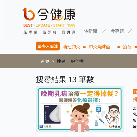
今新聞
今專題
最多人關注
新冠肺炎
肺炎鏈球菌
疫苗
首頁
搜尋 口服化療
搜尋結果 13 筆數
20
乳
果
療
而