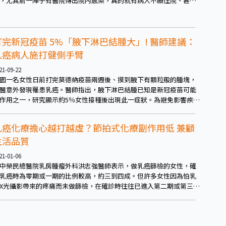
，尤其前一陣子有醫院傳出院內感染，真的就有病人不願住院、甚至
斥到院來接受人工血管的注射。最後經過溝通，選擇使用口服化療藥
。
打完新冠疫苗 5%「腋下淋巴結腫大」! 醫師建議：
乳癌病人施打健側手臂
21-09-22
園一名女性日前打完莫德納疫苗兩週後、摸到腋下有顆粒般的腫塊，
醫意外發現罹患乳癌。醫師指出，腋下淋巴結腫已知是新冠疫苗可能
作用之一，研究顯示約5％女性接種後出現此一症狀。為避免影響疾病
斷，建議乳癌病人於接種新冠疫苗時、選擇打在健康乳房那一側的手
上！
乳癌化療擔心越打越虛？節拍式化療副作用低 兼顧
生活品質
21-01-06
中榮民總醫院乳房腫瘤外科洪志強醫師表示，做乳癌篩檢的女性，確
乳癌時為零期或一期的比例較高，約三到四成。但許多女性因為怕乳
X光攝影帶來的疼痛而未做篩檢，在確診時往往已進入第二期或第三期
上。其實現代醫療進步，設備也跟著進步，在乳房攝影檢查時若有感
不適，可以和護理人員討論調整，呼籲女性民眾別害怕檢查時的疼
，盡早做檢查，有利於後續治療。