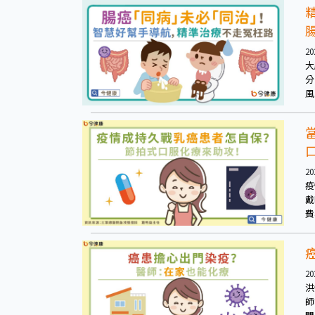
20
大
分
風
破
20
疫
戴
費
20
洪
師