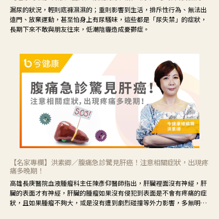
漏尿的狀況，輕則底褲濕濕的；重則影響到生活，排斥性行為、無法出
遠門、放棄運動，甚至怕身上有尿騷味，這些都是「尿失禁」的症狀，
長期下來不敢與朋友往來，低潮陰霾造成憂鬱症。
【名家專欄】洪素卿／腹痛急診驚見肝癌！注意相關症狀，出現疼
痛多晚期！
高雄長庚醫院血液腫瘤科主任陳彥仰醫師指出，肝臟裡面沒有神經，肝
臟的表面才有神經，肝臟的腫瘤如果沒有侵犯到表面是不會有疼痛的症
狀，且如果腫瘤不夠大，或是沒有遭到劇烈碰撞等外力影響，多無明顯
症狀，一旦患者出現疲勞、食慾不振、體重減輕、上腹部悶痛、肝功能