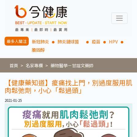
最多人關注
新冠肺炎
肺炎鏈球菌
疫苗
HPV
膽固醇
首頁
名家專欄
藥物醫學－甘誼文藥師
【健康藥知道】痠痛找上門，別過度服用肌
肉鬆弛劑，小心「鬆過頭」
2021-01-25