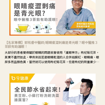
【名家專欄】郭祐睿中醫師/眼睛痠澀刺痛是青光眼？眼中醫推３
茶飲有助護眼！
大部分的患者覺得關於眼睛的問題就會使用「護眼神方」枸杞菊花茶，
其實不盡然如此，舉例來說若是眼睛乾澀的人合併結膜紅、眼睛痛、眼
屎多而且顏色黃，當然就可以使用枸杞菊花茶，但是枸杞的劑量要少，
菊花的劑量要多；若是有以上症狀以外，眼睛還會有灼熱感，眼屎多到
會「牽絲」，也就是水樣分泌物增加，這樣就是感染性結膜炎了，這時
候就要使用菊花、金銀花來治療；假如單純的眼睛乾澀，結膜沒有紅，
眼睛周圍沒有眼屎，這種情況是屬於「陰虛」，就可以使用枸杞、蓮
藕、麥門冬、山藥等比較滋潤的藥材，效果就更顯著。