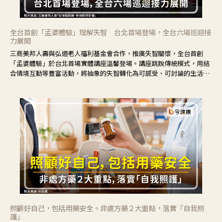
全台首創「孟婆體驗」理解失智 台北首場登場，全台六場巡迴接
力展開
三商美邦人壽與弘道老人福利基金會合作，推廣失智關懷，全台首創
「孟婆體驗」於台北首場實體講座溫馨登場。講座跳脫傳統模式，用結
合情境互動等豐富活動，將抽象的失智轉化為可感受、可討論的生活情
境，並引導民眾在家人開始出現改變時，以理解取代責備、以耐心回應
不安。
照顧好自己，包括用藥安全。非處方藥２大重點，落實「自我照
護」