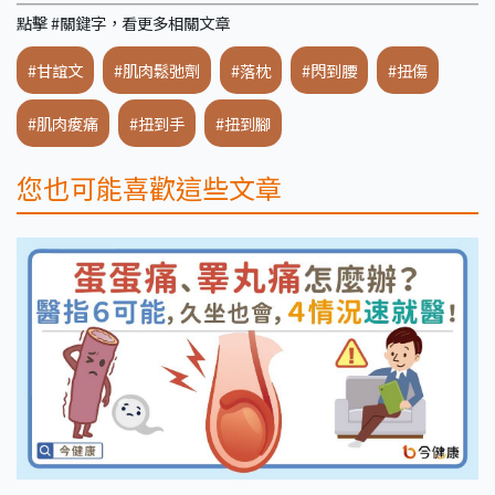
點擊 #關鍵字，看更多相關文章
#甘誼文
#肌肉鬆弛劑
#落枕
#閃到腰
#扭傷
#肌肉痠痛
#扭到手
#扭到腳
您也可能喜歡這些文章