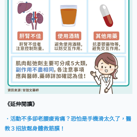
《延伸閱讀》
．活動不多卻老腰痠背痛？恐怕是手機滑太久了，醫
教３招放鬆身體救筋膜！