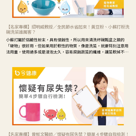
【名家專欄】招明威教授／全民節水省起來！黃豆粉、小蘇打粉洗
碗洗菜誰厲害？
小蘇打屬於弱鹼性粉末，具有侵蝕性，所以用來清洗杯碗瓢盆之類的
「硬物」很好用，但如果用於軟性的物質，像是洗菜，就要特別注意用
法用量，使用過多或是浸泡太久，容易腐蝕蔬菜的纖維，讓菜軟掉不清
脆。
【名家專欄】曾郁文醫師／懷疑有尿失禁？簡單４步驟自我檢測！