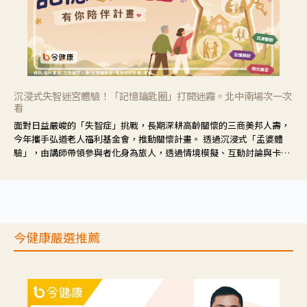
沉浸式失智迷宮體驗！「記憶鑰匙圈」打開迷霧。北中南場次一次
看
面對日益嚴峻的「失智症」挑戰，長期深耕高齡關懷的三商美邦人壽，
今年攜手弘道老人福利基金會，推動關懷計畫。 透過沉浸式「孟婆體
驗」，由講師帶領參與者化身為旅人，透過情境模擬、互動討論與卡牌
推理等，讓參與者親身感受失智症者在記憶迷宮中面臨的混亂、判斷困
難與生活挑戰。
今健康嚴選推薦