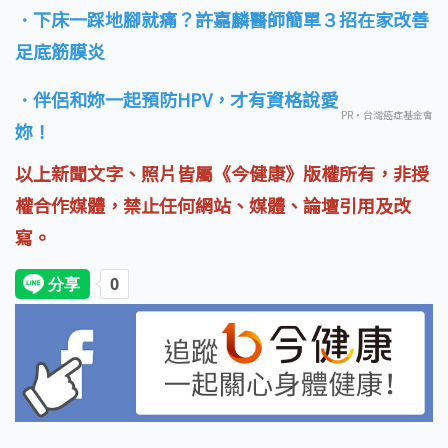
．下床一踩地腳就痛？許嘉麟醫師簡單３招在家改善
足底筋膜炎
．伴侶和妳一起預防HPV，才有資格說愛
PR・台灣癌症基金會
妳！
以上新聞文字、照片皆屬《今健康》版權所有，非授
權合作媒體，禁止任何網站、媒體、論壇引用及改
寫。