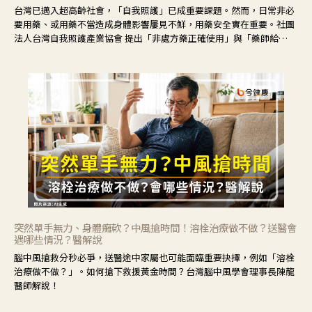
台灣已邁入超高齡社會，「自我照護」已成重要課題。然而，日常非必
要用藥、或用藥不當造成身體影響屢見不鮮，用藥安全實在重要。社團
法人台灣自我照護產業協會 提出「非處方藥正確使用」與「藥師給
力」，鼓勵民眾建立安全且正確的自我照護習慣。
突然單手無力、身體癱軟？中風搶時間！溶栓治療做不做？送醫會
遇哪些情況？醫解說
腦中風搶救分秒必爭，送醫途中家屬也可能面臨重要抉擇，例如「溶栓
治療做不做？」。如何搶下救援黃金時間？台灣腦中風學會理事長陳龍
醫師解說！