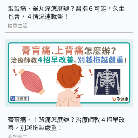
蛋蛋痛、睪丸痛怎麼辦？醫指６可能，久坐
也會，４情況速就醫！
健康生活
膏肓痛、上背痛怎麼辦？治療師教４招早改
善，別越拖越嚴重！
姿勢養生