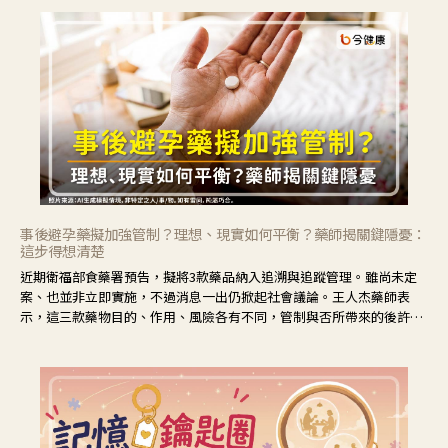
事後避孕藥擬加強管制？理想、現實如何平衡？藥師揭關鍵隱憂：
這步得想清楚
近期衛福部食藥署預告，擬將3款藥品納入追溯與追蹤管理。雖尚未定
案、也並非立即實施，不過消息一出仍掀起社會議論。王人杰藥師表
示，這三款藥物目的、作用、風險各有不同，管制與否所帶來的後許影
響也不同，可先了解其特性。