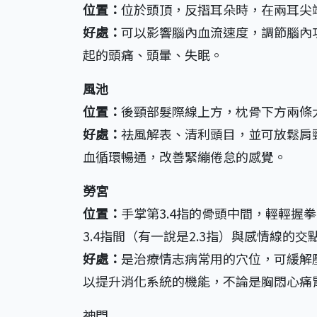
位置：
位於頭頂，反摺耳朵時，在兩耳尖
好處：
可以影響腦內血流速度，調節腦內
起的頭痛、頭暈、失眠。
風池
位置：
後頸部髮際線上方，枕骨下方兩條
好處：
祛風解表、清利頭目，並可放鬆肩
血循環暢通，改善緊繃倦怠的感覺。
勞宮
位置：
手掌第3.4指的骨頭中間，輕輕握
3.4指間（有一說是2.3指）與感情線的交
好處：
是治療情志病常用的穴位，可緩解
以提升消化系統的機能，不論是胸悶心痛
神門