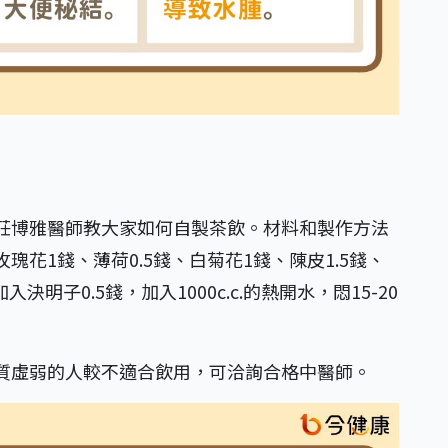
莊博雅醫師教大家如何自製茶飲。材料和製作方法
花1錢、薄荷0.5錢、白菊花1錢、陳皮1.5錢、
明子0.5錢，加入1000c.c.的熱開水，悶15-20
質虛弱的人較不適合飲用，可洽詢合格中醫師。