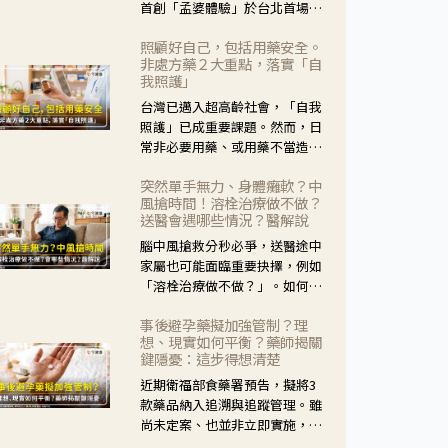
首創「孟婆體驗」於台北首場實
體講座溫馨登場。講座跳脫傳統
照顧好自己，包括用藥安全。
模式，用結合情境互動等豐富活
非處方藥２大重點，落實「自
動，將抽象的失智轉化為可感
我照護」
受、可討論的生活情境，並引導
台灣已邁入超高齡社會，「自我
民眾在家人開始出現改變時，以
照護」已成重要課題。然而，日
理解取代責備、以耐心回應不
常非必要用藥、或用藥不當造成
安。
身體影響屢見不鮮，用藥安全實
突然單手無力、身體癱軟？中
在重要。社團法人台灣自我照護
風搶時間！溶栓治療做不做？
產業協會 提出「非處方藥正確使
送醫會遇哪些情況？醫解說
用」與「藥師給力」，鼓勵民眾
腦中風搶救分秒必爭，送醫途中
建立安全且正確的自我照護習
家屬也可能面臨重要抉擇，例如
慣。
「溶栓治療做不做？」。如何搶
下救援黃金時間？台灣腦中風學
事後避孕藥擬加強管制？理
會理事長陳龍醫師解說！
想、現實如何平衡？藥師揭關
鍵隱憂：這步得想清楚
近期衛福部食藥署預告，擬將3
款藥品納入追溯與追蹤管理。雖
尚未定案、也並非立即實施，不
過消息一出仍掀起社會議論。王