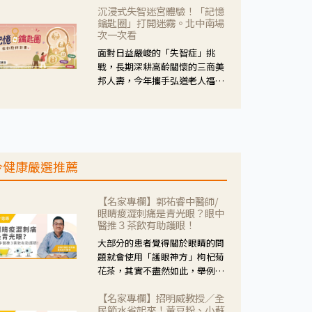
沉浸式失智迷宮體驗！「記憶
人杰藥師表示，這三款藥物目
鑰匙圈」打開迷霧。北中南場
的、作用、風險各有不同，管制
次一次看
與否所帶來的後許影響也不同，
面對日益嚴峻的「失智症」挑
可先了解其特性。
戰，長期深耕高齡關懷的三商美
邦人壽，今年攜手弘道老人福利
基金會，推動關懷計畫。 透過沉
浸式「孟婆體驗」，由講師帶領
參與者化身為旅人，透過情境模
擬、互動討論與卡牌推理等，讓
參與者親身感受失智症者在記憶
今健康嚴選推薦
迷宮中面臨的混亂、判斷困難與
生活挑戰。
【名家專欄】郭祐睿中醫師/
眼睛痠澀刺痛是青光眼？眼中
醫推３茶飲有助護眼！
大部分的患者覺得關於眼睛的問
題就會使用「護眼神方」枸杞菊
花茶，其實不盡然如此，舉例來
說若是眼睛乾澀的人合併結膜
【名家專欄】招明威教授／全
紅、眼睛痛、眼屎多而且顏色
民節水省起來！黃豆粉、小蘇