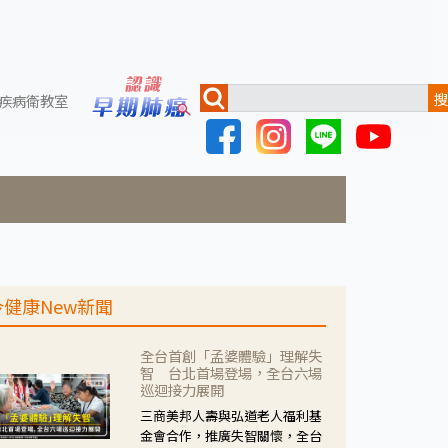
搜
疾病衛教室
今健康New新聞
全台首創「孟婆體驗」理解失
智 台北首場登場，全台六場
巡迴接力展開
三商美邦人壽與弘道老人福利基
金會合作，推廣失智關懷，全台