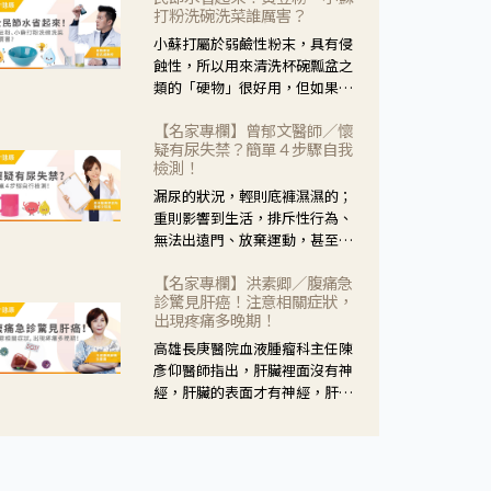
黃，當然就可以使用枸杞菊花
打粉洗碗洗菜誰厲害？
茶，但是枸杞的劑量要少，菊花
小蘇打屬於弱鹼性粉末，具有侵
的劑量要多；若是有以上症狀以
蝕性，所以用來清洗杯碗瓢盆之
外，眼睛還會有灼熱感，眼屎多
類的「硬物」很好用，但如果用
到會「牽絲」，也就是水樣分泌
於軟性的物質，像是洗菜，就要
物增加，這樣就是感染性結膜炎
【名家專欄】曾郁文醫師／懷
特別注意用法用量，使用過多或
了，這時候就要使用菊花、金銀
疑有尿失禁？簡單４步驟自我
是浸泡太久，容易腐蝕蔬菜的纖
花來治療；假如單純的眼睛乾
檢測！
維，讓菜軟掉不清脆。
澀，結膜沒有紅，眼睛周圍沒有
漏尿的狀況，輕則底褲濕濕的；
眼屎，這種情況是屬於「陰
重則影響到生活，排斥性行為、
虛」，就可以使用枸杞、蓮藕、
無法出遠門、放棄運動，甚至怕
麥門冬、山藥等比較滋潤的藥
身上有尿騷味，這些都是「尿失
材，效果就更顯著。
【名家專欄】洪素卿／腹痛急
禁」的症狀，長期下來不敢與朋
診驚見肝癌！注意相關症狀，
友往來，低潮陰霾造成憂鬱症。
出現疼痛多晚期！
高雄長庚醫院血液腫瘤科主任陳
彥仰醫師指出，肝臟裡面沒有神
經，肝臟的表面才有神經，肝臟
的腫瘤如果沒有侵犯到表面是不
會有疼痛的症狀，且如果腫瘤不
夠大，或是沒有遭到劇烈碰撞等
外力影響，多無明顯症狀，一旦