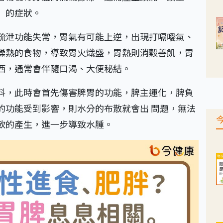
」的症狀。
疏泄功能失常，胃氣有可能上逆，出現打嗝噯氣、
燥熱的食物，導致胃火熾盛，胃熱則消穀善飢，胃
西，通常會伴隨口渴、大便秘結。
料，此時會首先傷害脾胃的功能，脾主運化，脾負
的功能受到影響，則水分的布散就會出 問題，無法
飲的產生，進一步導致水腫。