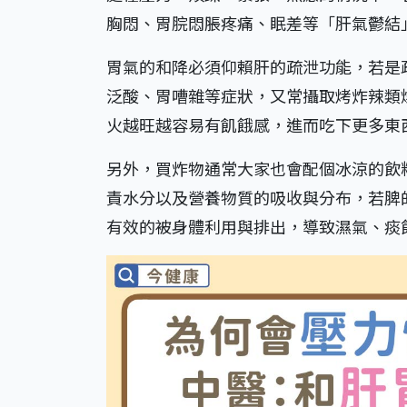
胸悶、胃脘悶脹疼痛、眠差等「肝氣鬱結
胃氣的和降必須仰賴肝的疏泄功能，若是
泛酸、胃嘈雜等症狀，又常攝取烤炸辣類
火越旺越容易有飢餓感，進而吃下更多東
另外，買炸物通常大家也會配個冰涼的飲
責水分以及營養物質的吸收與分布，若脾
有效的被身體利用與排出，導致濕氣、痰