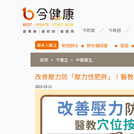
今新聞
今專題
最多人關注
新冠肺炎
肺炎鏈球菌
疫苗
首頁
今養生
中醫養生
改善壓力防「壓力性肥胖」！醫教
2023-10-11