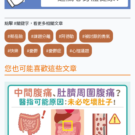
點擊 #關鍵字，看更多相關文章
#蔡岳融
#課題分離
#阿德勒
#被討厭的勇氣
#快樂
#憂鬱
#憂鬱症
#心理議題
您也可能喜歡這些文章