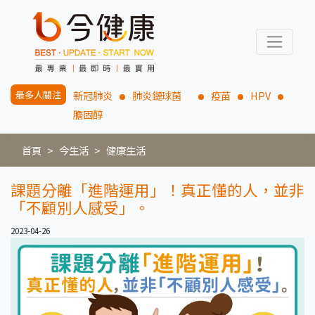
最多人關注
新冠肺炎
肺炎鏈球菌
疫苗
HPV
膽固醇
首頁
今生活
健康生活
課題分離「進階運用」！真正懂的人，並非
「不顧別人感受」。
2023-04-26