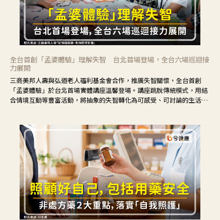
全台首創「孟婆體驗」理解失智 台北首場登場，全台六場巡迴接
力展開
三商美邦人壽與弘道老人福利基金會合作，推廣失智關懷，全台首創
「孟婆體驗」於台北首場實體講座溫馨登場。講座跳脫傳統模式，用結
合情境互動等豐富活動，將抽象的失智轉化為可感受、可討論的生活情
境，並引導民眾在家人開始出現改變時，以理解取代責備、以耐心回應
不安。