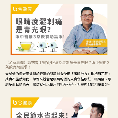
【名家專欄】郭祐睿中醫師/眼睛痠澀刺痛是青光眼？眼中醫推３
茶飲有助護眼！
大部分的患者覺得關於眼睛的問題就會使用「護眼神方」枸杞菊花茶，
其實不盡然如此，舉例來說若是眼睛乾澀的人合併結膜紅、眼睛痛、眼
屎多而且顏色黃，當然就可以使用枸杞菊花茶，但是枸杞的劑量要少，
菊花的劑量要多；若是有以上症狀以外，眼睛還會有灼熱感，眼屎多到
會「牽絲」，也就是水樣分泌物增加，這樣就是感染性結膜炎了，這時
候就要使用菊花、金銀花來治療；假如單純的眼睛乾澀，結膜沒有紅，
眼睛周圍沒有眼屎，這種情況是屬於「陰虛」，就可以使用枸杞、蓮
藕、麥門冬、山藥等比較滋潤的藥材，效果就更顯著。