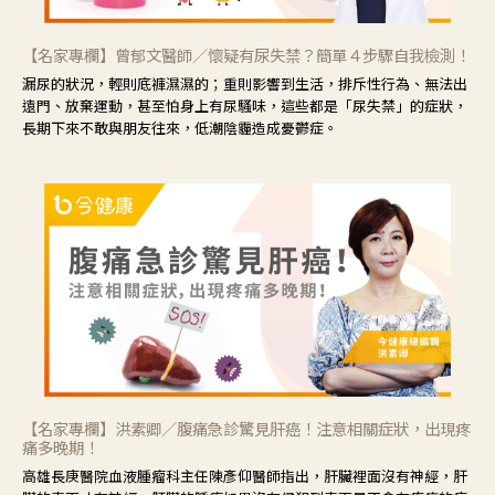
【名家專欄】曾郁文醫師／懷疑有尿失禁？簡單４步驟自我檢測！
漏尿的狀況，輕則底褲濕濕的；重則影響到生活，排斥性行為、無法出
遠門、放棄運動，甚至怕身上有尿騷味，這些都是「尿失禁」的症狀，
長期下來不敢與朋友往來，低潮陰霾造成憂鬱症。
【名家專欄】洪素卿／腹痛急診驚見肝癌！注意相關症狀，出現疼
痛多晚期！
高雄長庚醫院血液腫瘤科主任陳彥仰醫師指出，肝臟裡面沒有神經，肝