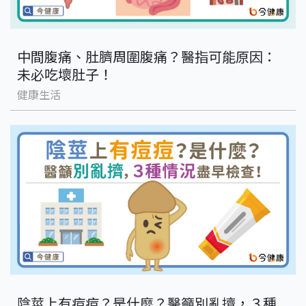
中間腹痛、肚臍周圍腹痛？醫指可能原因：
未必吃壞肚子！
健康生活
陰莖上有痘痘？是什麼？醫籲別亂擠，３種