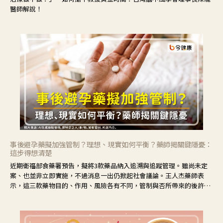
醫師解說！
事後避孕藥擬加強管制？理想、現實如何平衡？藥師揭關鍵隱憂：
這步得想清楚
近期衛福部食藥署預告，擬將3款藥品納入追溯與追蹤管理。雖尚未定
案、也並非立即實施，不過消息一出仍掀起社會議論。王人杰藥師表
示，這三款藥物目的、作用、風險各有不同，管制與否所帶來的後許影
響也不同，可先了解其特性。