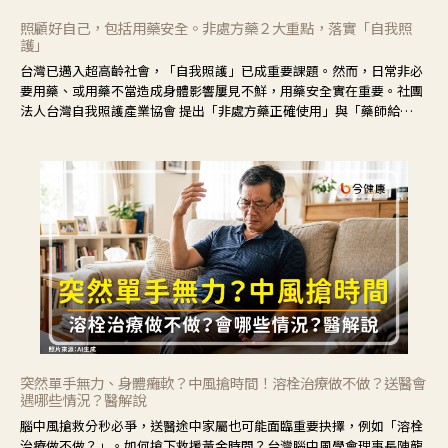
照顧好自己，包括用藥安全。非處方藥２大重點，落實「自我照
護」
台灣已邁入超高齡社會，「自我照護」已成重要課題。然而，日常非必
要用藥、或用藥不當造成身體影響屢見不鮮，用藥安全實在重要。社團
法人台灣自我照護產業協會 提出「非處方藥正確使用」與「藥師給
力」，鼓勵民眾建立安全且正確的自我照護習慣。
突然單手無力、身體癱軟？中風搶時間！溶栓治療做不做？送醫會
遇哪些情況？醫解說
腦中風搶救分秒必爭，送醫途中家屬也可能面臨重要抉擇，例如「溶栓
治療做不做？」。如何搶下救援黃金時間？台灣腦中風學會理事長陳龍