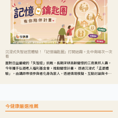
沉浸式失智迷宮體驗！「記憶鑰匙圈」打開迷霧。北中南場次一次
看
面對日益嚴峻的「失智症」挑戰，長期深耕高齡關懷的三商美邦人壽，
今年攜手弘道老人福利基金會，推動關懷計畫。 透過沉浸式「孟婆體
驗」，由講師帶領參與者化身為旅人，透過情境模擬、互動討論與卡牌
推理等，讓參與者親身感受失智症者在記憶迷宮中面臨的混亂、判斷困
難與生活挑戰。
今健康嚴選推薦