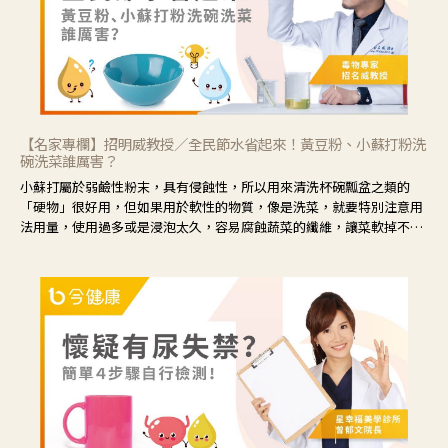
【名家專欄】招明威教授／全民節水省起來！黃豆粉、小蘇打粉洗
碗洗菜誰厲害？
小蘇打屬於弱鹼性粉末，具有侵蝕性，所以用來清洗杯碗瓢盆之類的
「硬物」很好用，但如果用於軟性的物質，像是洗菜，就要特別注意用
法用量，使用過多或是浸泡太久，容易腐蝕蔬菜的纖維，讓菜軟掉不清
脆。