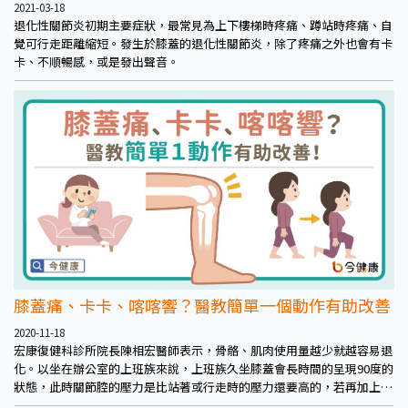
2021-03-18
退化性關節炎初期主要症狀，最常見為上下樓梯時疼痛、蹲站時疼痛、自
覺可行走距離縮短。發生於膝蓋的退化性關節炎，除了疼痛之外也會有卡
卡、不順暢感，或是發出聲音。
膝蓋痛、卡卡、喀喀響？醫教簡單一個動作有助改善
2020-11-18
宏康復健科診所院長陳相宏醫師表示，骨骼、肌肉使用量越少就越容易退
化。以坐在辦公室的上班族來說，上班族久坐膝蓋會長時間的呈現90度的
狀態，此時關節腔的壓力是比站著或行走時的壓力還要高的，若再加上膝
蓋的關節液不夠、潤滑度不足等因素，膝蓋就容易卡卡的、發出喀喀聲