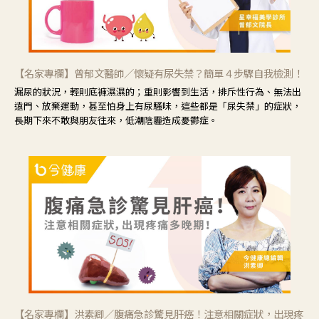
【名家專欄】曾郁文醫師／懷疑有尿失禁？簡單４步驟自我檢測！
漏尿的狀況，輕則底褲濕濕的；重則影響到生活，排斥性行為、無法出
遠門、放棄運動，甚至怕身上有尿騷味，這些都是「尿失禁」的症狀，
長期下來不敢與朋友往來，低潮陰霾造成憂鬱症。
【名家專欄】洪素卿／腹痛急診驚見肝癌！注意相關症狀，出現疼