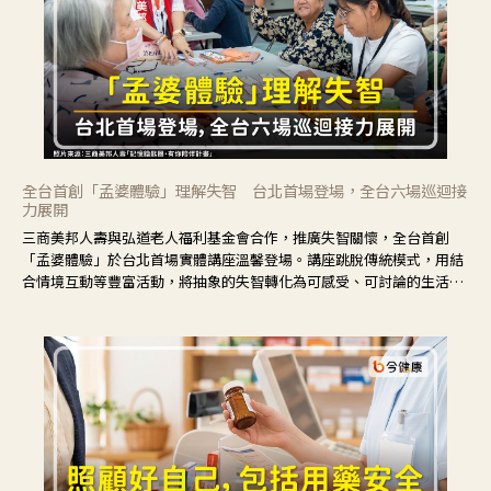
全台首創「孟婆體驗」理解失智 台北首場登場，全台六場巡迴接
力展開
三商美邦人壽與弘道老人福利基金會合作，推廣失智關懷，全台首創
「孟婆體驗」於台北首場實體講座溫馨登場。講座跳脫傳統模式，用結
合情境互動等豐富活動，將抽象的失智轉化為可感受、可討論的生活情
境，並引導民眾在家人開始出現改變時，以理解取代責備、以耐心回應
不安。