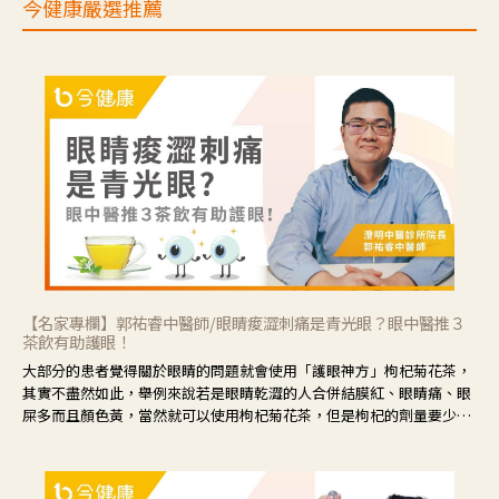
今健康嚴選推薦
【名家專欄】郭祐睿中醫師/眼睛痠澀刺痛是青光眼？眼中醫推３
茶飲有助護眼！
大部分的患者覺得關於眼睛的問題就會使用「護眼神方」枸杞菊花茶，
其實不盡然如此，舉例來說若是眼睛乾澀的人合併結膜紅、眼睛痛、眼
屎多而且顏色黃，當然就可以使用枸杞菊花茶，但是枸杞的劑量要少，
菊花的劑量要多；若是有以上症狀以外，眼睛還會有灼熱感，眼屎多到
會「牽絲」，也就是水樣分泌物增加，這樣就是感染性結膜炎了，這時
候就要使用菊花、金銀花來治療；假如單純的眼睛乾澀，結膜沒有紅，