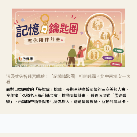
沉浸式失智迷宮體驗！「記憶鑰匙圈」打開迷霧。北中南場次一次
看
面對日益嚴峻的「失智症」挑戰，長期深耕高齡關懷的三商美邦人壽，
今年攜手弘道老人福利基金會，推動關懷計畫。 透過沉浸式「孟婆體
驗」，由講師帶領參與者化身為旅人，透過情境模擬、互動討論與卡牌
推理等，讓參與者親身感受失智症者在記憶迷宮中面臨的混亂、判斷困
難與生活挑戰。