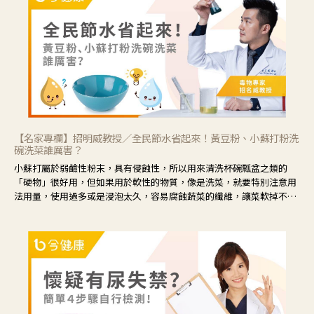
眼睛周圍沒有眼屎，這種情況是屬於「陰虛」，就可以使用枸杞、蓮
藕、麥門冬、山藥等比較滋潤的藥材，效果就更顯著。
【名家專欄】招明威教授／全民節水省起來！黃豆粉、小蘇打粉洗
碗洗菜誰厲害？
小蘇打屬於弱鹼性粉末，具有侵蝕性，所以用來清洗杯碗瓢盆之類的
「硬物」很好用，但如果用於軟性的物質，像是洗菜，就要特別注意用
法用量，使用過多或是浸泡太久，容易腐蝕蔬菜的纖維，讓菜軟掉不清
脆。