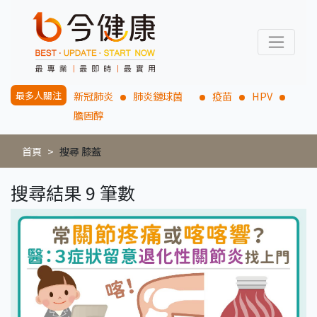
最多人關注
新冠肺炎
肺炎鏈球菌
疫苗
HPV
膽固醇
首頁
搜尋 膝蓋
搜尋結果 9 筆數