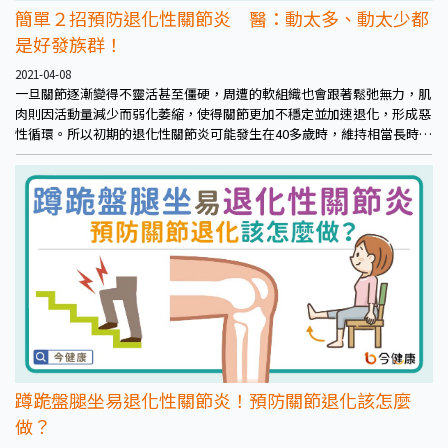
簡單２招預防退化性關節炎 醫：動太多、動太少都
是好發族群！
2021-04-08
一旦關節逐漸變得不靈活甚至僵硬，周遭的軟組織也會跟著鬆弛無力，肌
肉則因活動量減少而弱化萎縮，使得關節更加不穩定並加速退化，形成惡
性循環。所以初期的退化性關節炎可能發生在40多歲時，維持相當長時
間，等到了60歲時才突然快速惡化，就是這個道理。 因此，當關節出現
問題時就應積極保養，才能減少將來惡化的機會。
蹲跪盤腿坐易退化性關節炎！預防關節退化該怎麼
做？