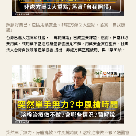
照顧好自己，包括用藥安全。非處方藥２大重點，落實「自我照
護」
台灣已邁入超高齡社會，「自我照護」已成重要課題。然而，日常非必
要用藥、或用藥不當造成身體影響屢見不鮮，用藥安全實在重要。社團
法人台灣自我照護產業協會 提出「非處方藥正確使用」與「藥師給
力」，鼓勵民眾建立安全且正確的自我照護習慣。
突然單手無力、身體癱軟？中風搶時間！溶栓治療做不做？送醫會