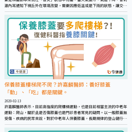
激內耳通知下視丘外在環境改變，需要因應低溫或是下雨的狀態，讓交感
神經興奮，增加腎上腺素分泌，也因此增加對外界刺激的接受度，也就是
增加「痛覺」傳導，形成「一變天就膝蓋痛」的人體氣象台。而台灣的慢
性膝蓋發炎又以「退化性膝關節」最為常見，據統計約有15％（350萬
人）有關節炎，特別是58歲以上更高達每五人就有一位，70歲以上七成都
有這個問題。
保養膝蓋樓梯爬不爬？許嘉麟醫師：養好膝蓋
「動」、「吃」都是關鍵。
2020-02-13
許嘉麟醫師表示，目前高強度的爬樓梯運動，也是目前相當主流的中老年
運動：爬山，關於此是否傷膝蓋也是門診患者常見的疑問。以一般膝蓋無
受傷、疾病的民眾來說，對於中老年人保養膝蓋，長期規律的登山健行，
尤其在強度大的登高山運動，能夠預防老化造成的初期肌力衰退，而過程
中大量膕膀肌肌力訓練，更能幫助膝蓋穩定，更具有心肺強化及社交功