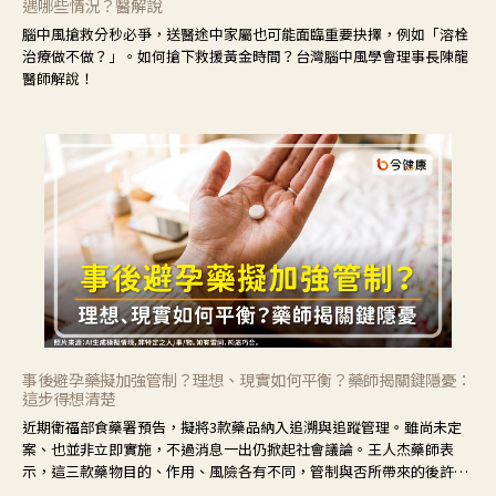
遇哪些情況？醫解說
腦中風搶救分秒必爭，送醫途中家屬也可能面臨重要抉擇，例如「溶栓
治療做不做？」。如何搶下救援黃金時間？台灣腦中風學會理事長陳龍
醫師解說！
事後避孕藥擬加強管制？理想、現實如何平衡？藥師揭關鍵隱憂：
這步得想清楚
近期衛福部食藥署預告，擬將3款藥品納入追溯與追蹤管理。雖尚未定
案、也並非立即實施，不過消息一出仍掀起社會議論。王人杰藥師表
示，這三款藥物目的、作用、風險各有不同，管制與否所帶來的後許影
響也不同，可先了解其特性。