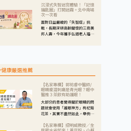
沉浸式失智迷宮體驗！「記憶
人杰藥師表示，這三款藥物目
鑰匙圈」打開迷霧。北中南場
的、作用、風險各有不同，管制
次一次看
與否所帶來的後許影響也不同，
面對日益嚴峻的「失智症」挑
可先了解其特性。
戰，長期深耕高齡關懷的三商美
邦人壽，今年攜手弘道老人福利
基金會，推動關懷計畫。 透過沉
浸式「孟婆體驗」，由講師帶領
參與者化身為旅人，透過情境模
擬、互動討論與卡牌推理等，讓
參與者親身感受失智症者在記憶
今健康嚴選推薦
迷宮中面臨的混亂、判斷困難與
生活挑戰。
【名家專欄】郭祐睿中醫師/
眼睛痠澀刺痛是青光眼？眼中
醫推３茶飲有助護眼！
大部分的患者覺得關於眼睛的問
題就會使用「護眼神方」枸杞菊
花茶，其實不盡然如此，舉例來
說若是眼睛乾澀的人合併結膜
【名家專欄】招明威教授／全
紅、眼睛痛、眼屎多而且顏色
民節水省起來！黃豆粉、小蘇