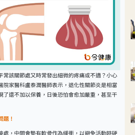
平常該關節處又時常發出細微的疼痛或不適？小心
醫院家醫科盧泰潤醫師表示，退化性關節炎是相當
現了還不加以保養，日後恐怕會愈加嚴重，甚至干
問題！
接處，中間會墊有軟骨作為緩衝，以避免活動時硬