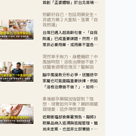
首創「孟婆體驗」於台北首場實
體講座溫馨登場。講座跳脫傳統
照顧好自己，包括用藥安全。
模式，用結合情境互動等豐富活
非處方藥２大重點，落實「自
動，將抽象的失智轉化為可感
我照護」
受、可討論的生活情境，並引導
台灣已邁入超高齡社會，「自我
民眾在家人開始出現改變時，以
照護」已成重要課題。然而，日
理解取代責備、以耐心回應不
常非必要用藥、或用藥不當造成
安。
身體影響屢見不鮮，用藥安全實
突然單手無力、身體癱軟？中
在重要。社團法人台灣自我照護
風搶時間！溶栓治療做不做？
產業協會 提出「非處方藥正確使
送醫會遇哪些情況？醫解說
用」與「藥師給力」，鼓勵民眾
腦中風搶救分秒必爭，送醫途中
建立安全且正確的自我照護習
家屬也可能面臨重要抉擇，例如
慣。
「溶栓治療做不做？」。如何搶
下救援黃金時間？台灣腦中風學
事後避孕藥擬加強管制？理
會理事長陳龍醫師解說！
想、現實如何平衡？藥師揭關
鍵隱憂：這步得想清楚
近期衛福部食藥署預告，擬將3
款藥品納入追溯與追蹤管理。雖
尚未定案、也並非立即實施，不
過消息一出仍掀起社會議論。王