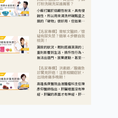
黃，當然就可以使用枸杞菊花
打粉洗碗洗菜誰厲害？
茶，但是枸杞的劑量要少，菊花
小蘇打屬於弱鹼性粉末，具有侵
的劑量要多；若是有以上症狀以
蝕性，所以用來清洗杯碗瓢盆之
外，眼睛還會有灼熱感，眼屎多
類的「硬物」很好用，但如果用
到會「牽絲」，也就是水樣分泌
於軟性的物質，像是洗菜，就要
物增加，這樣就是感染性結膜炎
【名家專欄】曾郁文醫師／懷
特別注意用法用量，使用過多或
了，這時候就要使用菊花、金銀
疑有尿失禁？簡單４步驟自我
是浸泡太久，容易腐蝕蔬菜的纖
花來治療；假如單純的眼睛乾
檢測！
維，讓菜軟掉不清脆。
澀，結膜沒有紅，眼睛周圍沒有
漏尿的狀況，輕則底褲濕濕的；
眼屎，這種情況是屬於「陰
重則影響到生活，排斥性行為、
虛」，就可以使用枸杞、蓮藕、
無法出遠門、放棄運動，甚至怕
麥門冬、山藥等比較滋潤的藥
身上有尿騷味，這些都是「尿失
材，效果就更顯著。
【名家專欄】洪素卿／腹痛急
禁」的症狀，長期下來不敢與朋
診驚見肝癌！注意相關症狀，
友往來，低潮陰霾造成憂鬱症。
出現疼痛多晚期！
高雄長庚醫院血液腫瘤科主任陳
彥仰醫師指出，肝臟裡面沒有神
經，肝臟的表面才有神經，肝臟
的腫瘤如果沒有侵犯到表面是不
會有疼痛的症狀，且如果腫瘤不
夠大，或是沒有遭到劇烈碰撞等
外力影響，多無明顯症狀，一旦