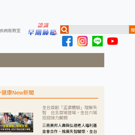
搜
疾病衛教室
今健康New新聞
全台首創「孟婆體驗」理解失
智 台北首場登場，全台六場
巡迴接力展開
三商美邦人壽與弘道老人福利基
金會合作，推廣失智關懷，全台