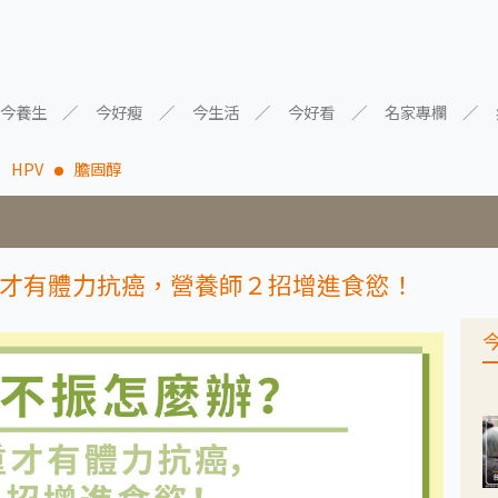
今養生
今好瘦
今生活
今好看
名家專欄
HPV
膽固醇
才有體力抗癌，營養師２招增進食慾！