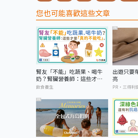
您也可能喜歡這些文章
PR
腎友「不能」吃蔬果、喝牛
出遊只要
奶？腎臟營養師：這些才是
亮
「真的不能吃」。
飲食養生
PR・三得利
PR