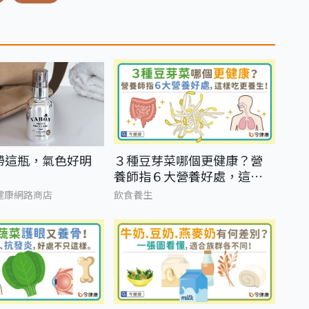
帶這瓶，氣色好明
３種豆芽菜哪個更健康？營
養師指６大營養好處，這樣
吃更養生！
健康網路商店
飲食養生