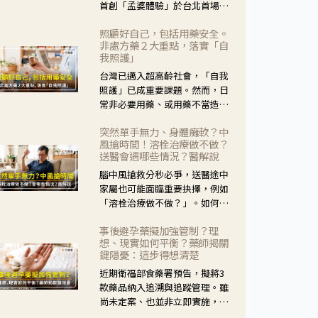
首創「孟婆體驗」於台北首場實
體講座溫馨登場。講座跳脫傳統
照顧好自己，包括用藥安全。
模式，用結合情境互動等豐富活
非處方藥２大重點，落實「自
動，將抽象的失智轉化為可感
我照護」
受、可討論的生活情境，並引導
台灣已邁入超高齡社會，「自我
民眾在家人開始出現改變時，以
照護」已成重要課題。然而，日
理解取代責備、以耐心回應不
常非必要用藥、或用藥不當造成
安。
身體影響屢見不鮮，用藥安全實
突然單手無力、身體癱軟？中
在重要。社團法人台灣自我照護
風搶時間！溶栓治療做不做？
產業協會 提出「非處方藥正確使
送醫會遇哪些情況？醫解說
用」與「藥師給力」，鼓勵民眾
腦中風搶救分秒必爭，送醫途中
建立安全且正確的自我照護習
家屬也可能面臨重要抉擇，例如
慣。
「溶栓治療做不做？」。如何搶
下救援黃金時間？台灣腦中風學
事後避孕藥擬加強管制？理
會理事長陳龍醫師解說！
想、現實如何平衡？藥師揭關
鍵隱憂：這步得想清楚
近期衛福部食藥署預告，擬將3
款藥品納入追溯與追蹤管理。雖
尚未定案、也並非立即實施，不
過消息一出仍掀起社會議論。王