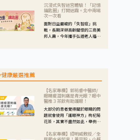
沉浸式失智迷宮體驗！「記憶
人杰藥師表示，這三款藥物目
鑰匙圈」打開迷霧。北中南場
的、作用、風險各有不同，管制
次一次看
與否所帶來的後許影響也不同，
面對日益嚴峻的「失智症」挑
可先了解其特性。
戰，長期深耕高齡關懷的三商美
邦人壽，今年攜手弘道老人福利
基金會，推動關懷計畫。 透過沉
浸式「孟婆體驗」，由講師帶領
參與者化身為旅人，透過情境模
擬、互動討論與卡牌推理等，讓
參與者親身感受失智症者在記憶
今健康嚴選推薦
迷宮中面臨的混亂、判斷困難與
生活挑戰。
【名家專欄】郭祐睿中醫師/
眼睛痠澀刺痛是青光眼？眼中
醫推３茶飲有助護眼！
大部分的患者覺得關於眼睛的問
題就會使用「護眼神方」枸杞菊
花茶，其實不盡然如此，舉例來
說若是眼睛乾澀的人合併結膜
【名家專欄】招明威教授／全
紅、眼睛痛、眼屎多而且顏色
民節水省起來！黃豆粉、小蘇