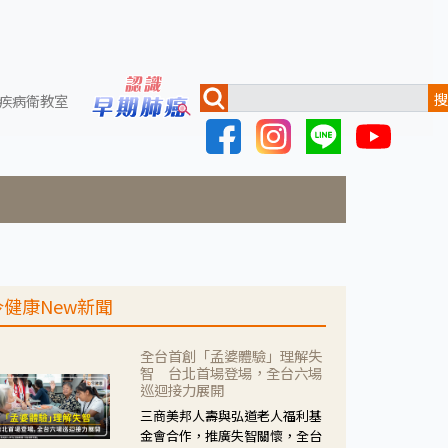
搜
疾病衛教室
今健康New新聞
全台首創「孟婆體驗」理解失
智 台北首場登場，全台六場
巡迴接力展開
三商美邦人壽與弘道老人福利基
金會合作，推廣失智關懷，全台