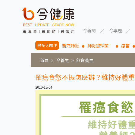
今新聞
今專題
最多人關注
新冠肺炎
肺炎鏈球菌
疫苗
首頁
今養生
飲食養生
罹癌食慾不振怎麼辦？維持好體重
2019-12-04