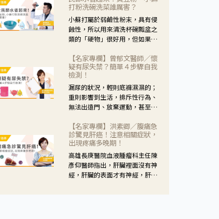
黃，當然就可以使用枸杞菊花
打粉洗碗洗菜誰厲害？
茶，但是枸杞的劑量要少，菊花
小蘇打屬於弱鹼性粉末，具有侵
的劑量要多；若是有以上症狀以
蝕性，所以用來清洗杯碗瓢盆之
外，眼睛還會有灼熱感，眼屎多
類的「硬物」很好用，但如果用
到會「牽絲」，也就是水樣分泌
於軟性的物質，像是洗菜，就要
物增加，這樣就是感染性結膜炎
【名家專欄】曾郁文醫師／懷
特別注意用法用量，使用過多或
了，這時候就要使用菊花、金銀
疑有尿失禁？簡單４步驟自我
是浸泡太久，容易腐蝕蔬菜的纖
花來治療；假如單純的眼睛乾
檢測！
維，讓菜軟掉不清脆。
澀，結膜沒有紅，眼睛周圍沒有
漏尿的狀況，輕則底褲濕濕的；
眼屎，這種情況是屬於「陰
重則影響到生活，排斥性行為、
虛」，就可以使用枸杞、蓮藕、
無法出遠門、放棄運動，甚至怕
麥門冬、山藥等比較滋潤的藥
身上有尿騷味，這些都是「尿失
材，效果就更顯著。
【名家專欄】洪素卿／腹痛急
禁」的症狀，長期下來不敢與朋
診驚見肝癌！注意相關症狀，
友往來，低潮陰霾造成憂鬱症。
出現疼痛多晚期！
高雄長庚醫院血液腫瘤科主任陳
彥仰醫師指出，肝臟裡面沒有神
經，肝臟的表面才有神經，肝臟
的腫瘤如果沒有侵犯到表面是不
會有疼痛的症狀，且如果腫瘤不
夠大，或是沒有遭到劇烈碰撞等
外力影響，多無明顯症狀，一旦