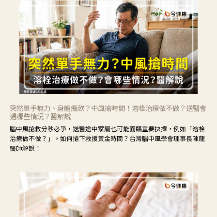
突然單手無力、身體癱軟？中風搶時間！溶栓治療做不做？送醫會
遇哪些情況？醫解說
腦中風搶救分秒必爭，送醫途中家屬也可能面臨重要抉擇，例如「溶栓
治療做不做？」。如何搶下救援黃金時間？台灣腦中風學會理事長陳龍
醫師解說！