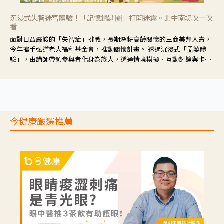
沉浸式失智迷宮體驗！「記憶鑰匙圈」打開迷霧。北中南場次一次
看
面對日益嚴峻的「失智症」挑戰，長期深耕高齡關懷的三商美邦人壽，
今年攜手弘道老人福利基金會，推動關懷計畫。 透過沉浸式「孟婆體
驗」，由講師帶領參與者化身為旅人，透過情境模擬、互動討論與卡牌
推理等，讓參與者親身感受失智症者在記憶迷宮中面臨的混亂、判斷困
難與生活挑戰。
今健康嚴選推薦