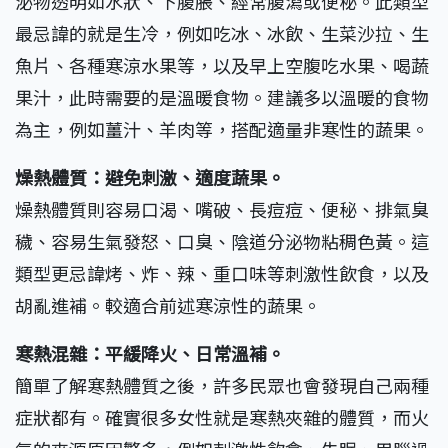
泌物透明如水狀、下腹脹、經常腹瀉或便秘。此類型
最忌諱的就是生冷，例如吃冰、冰飲、生菜沙拉、生
魚片、各種寒涼水果等，以及早上空腹吃水果、喝蔬
果汁，此時需要的是溫暖食物。建議多以溫暖的食物
為主，例如薑汁、羊肉等，搭配適量非寒性的蔬果。
燥熱體質：避免刺激、適度蔬果。
燥熱體質則容易口渴、嘴破、長痘痘、便秘、排氣臭
穢、容易生氣發怒、口臭、陰道分泌物粘稠色黃。這
類型更忌諱烤、炸、辣、重口味等刺激性飲食，以及
胡亂進補。較適合前述寒涼性的蔬果。
寒熱混雜：平緩降火、日常溫補。
簡單了解寒熱體質之後，許多民眾也會發現自己兩種
症狀都有。確實很多女性就是寒熱夾雜的體質，而火