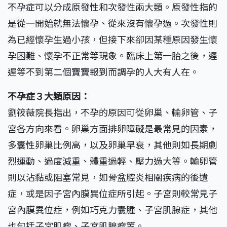
不孕症可以分成原發性和次發性兩大類。原發性指的
是從一開始就無法懷孕、從來沒有懷孕過。次發性則
為已經懷孕生過小孩，但接下來卻因某種原因發生懷
孕困難、懷孕不正常等現象。臨床上第一胎之後，遲
遲等不到第二個寶寶報到而調孕的人大有人在。
不孕症３大類原因：
劉筱薇院長指出，不孕的原因可從卵巢、輸卵管、子
宮各方向來看。卵巢方面排卵障礙是最常見的因素，
多囊性卵巢比例高，以及卵巢早衰，其他則如長期劇
烈運動、過度減重、體重過輕、壓力過大等。輸卵管
則以沾黏或阻塞常見，如骨盆腔炎相關疾病的後遺
症，或是因子宮內膜異位症所引起。子宮則較常見子
宮內膜異位症，例如巧克力囊腫、子宮肌腺症，其他
也包括子宮肌瘤、子宮肌腺瘤等。