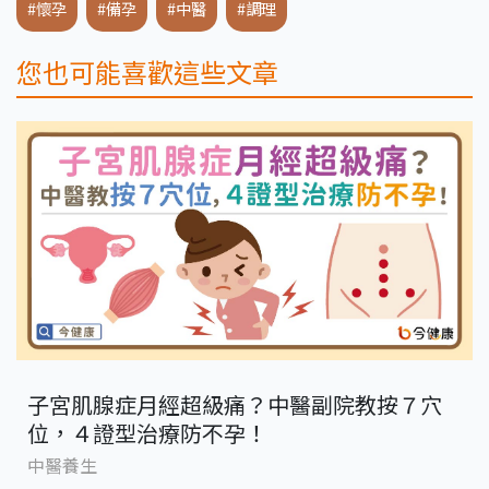
#懷孕
#備孕
#中醫
#調理
您也可能喜歡這些文章
子宮肌腺症月經超級痛？中醫副院教按７穴
位，４證型治療防不孕！
中醫養生