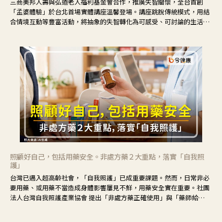
三商美邦人壽與弘道老人福利基金會合作，推廣失智關懷，全台首創
「孟婆體驗」於台北首場實體講座溫馨登場。講座跳脫傳統模式，用結
合情境互動等豐富活動，將抽象的失智轉化為可感受、可討論的生活情
境，並引導民眾在家人開始出現改變時，以理解取代責備、以耐心回應
不安。
照顧好自己，包括用藥安全。非處方藥２大重點，落實「自我照
護」
台灣已邁入超高齡社會，「自我照護」已成重要課題。然而，日常非必
要用藥、或用藥不當造成身體影響屢見不鮮，用藥安全實在重要。社團
法人台灣自我照護產業協會 提出「非處方藥正確使用」與「藥師給
力」，鼓勵民眾建立安全且正確的自我照護習慣。