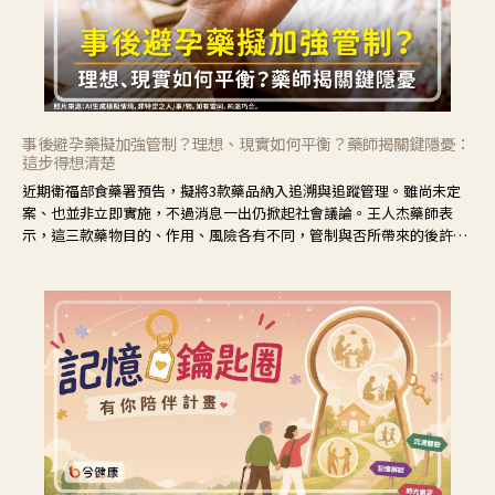
事後避孕藥擬加強管制？理想、現實如何平衡？藥師揭關鍵隱憂：
這步得想清楚
近期衛福部食藥署預告，擬將3款藥品納入追溯與追蹤管理。雖尚未定
案、也並非立即實施，不過消息一出仍掀起社會議論。王人杰藥師表
示，這三款藥物目的、作用、風險各有不同，管制與否所帶來的後許影
響也不同，可先了解其特性。