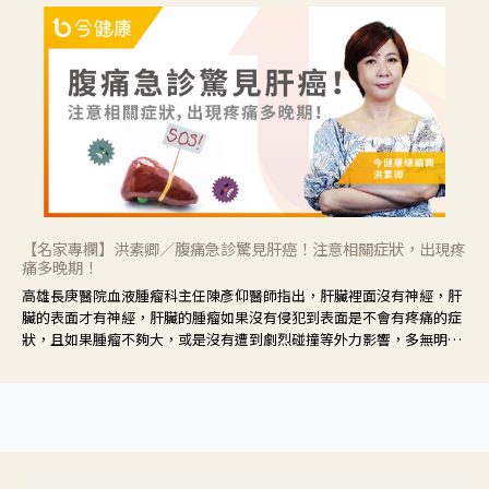
【名家專欄】洪素卿／腹痛急診驚見肝癌！注意相關症狀，出現疼
痛多晚期！
高雄長庚醫院血液腫瘤科主任陳彥仰醫師指出，肝臟裡面沒有神經，肝
臟的表面才有神經，肝臟的腫瘤如果沒有侵犯到表面是不會有疼痛的症
狀，且如果腫瘤不夠大，或是沒有遭到劇烈碰撞等外力影響，多無明顯
症狀，一旦患者出現疲勞、食慾不振、體重減輕、上腹部悶痛、肝功能
異常、黃疸、腹部腫大、甚至上腸胃道出血、吐血等肝癌臨床症狀，多
數已是晚期。