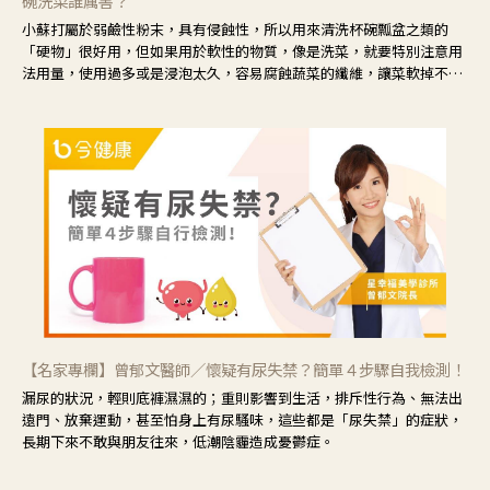
碗洗菜誰厲害？
小蘇打屬於弱鹼性粉末，具有侵蝕性，所以用來清洗杯碗瓢盆之類的
「硬物」很好用，但如果用於軟性的物質，像是洗菜，就要特別注意用
法用量，使用過多或是浸泡太久，容易腐蝕蔬菜的纖維，讓菜軟掉不清
脆。
【名家專欄】曾郁文醫師／懷疑有尿失禁？簡單４步驟自我檢測！
漏尿的狀況，輕則底褲濕濕的；重則影響到生活，排斥性行為、無法出
遠門、放棄運動，甚至怕身上有尿騷味，這些都是「尿失禁」的症狀，
長期下來不敢與朋友往來，低潮陰霾造成憂鬱症。