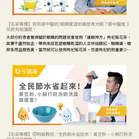
【名家專欄】郭祐睿中醫師/眼睛痠澀刺痛是青光眼？眼中醫推３
茶飲有助護眼！
大部分的患者覺得關於眼睛的問題就會使用「護眼神方」枸杞菊花茶，
其實不盡然如此，舉例來說若是眼睛乾澀的人合併結膜紅、眼睛痛、眼
屎多而且顏色黃，當然就可以使用枸杞菊花茶，但是枸杞的劑量要少，
菊花的劑量要多；若是有以上症狀以外，眼睛還會有灼熱感，眼屎多到
會「牽絲」，也就是水樣分泌物增加，這樣就是感染性結膜炎了，這時
候就要使用菊花、金銀花來治療；假如單純的眼睛乾澀，結膜沒有紅，
眼睛周圍沒有眼屎，這種情況是屬於「陰虛」，就可以使用枸杞、蓮
藕、麥門冬、山藥等比較滋潤的藥材，效果就更顯著。
【名家專欄】招明威教授／全民節水省起來！黃豆粉、小蘇打粉洗