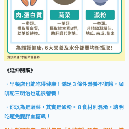
《延伸閱讀》
．早餐店也能吃得健康！滿足３條件營養不復餓，咖
啡配三明治也能很營養！
．你以為是蔬菜，其實是澱粉。８食材別混淆，聰明
吃避免變胖血糖飆！