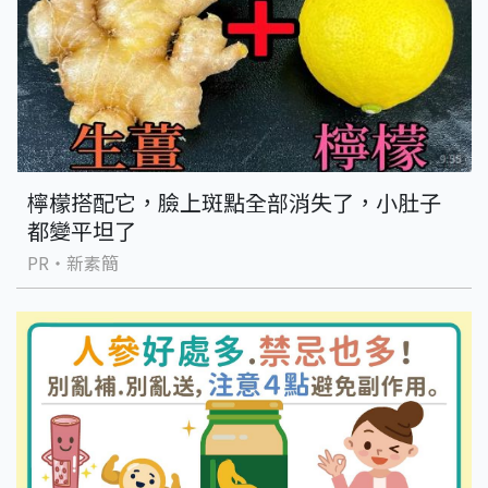
檸檬搭配它，臉上斑點全部消失了，小肚子
都變平坦了
PR・新素簡