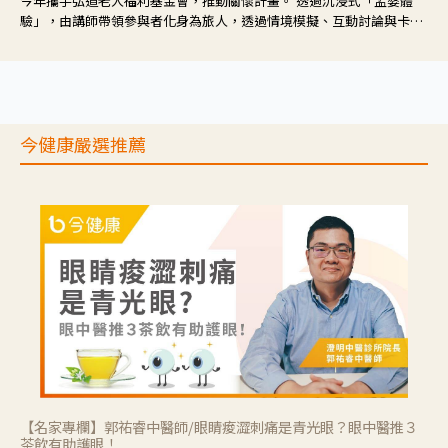
今年攜手弘道老人福利基金會，推動關懷計畫。 透過沉浸式「孟婆體
驗」，由講師帶領參與者化身為旅人，透過情境模擬、互動討論與卡牌
推理等，讓參與者親身感受失智症者在記憶迷宮中面臨的混亂、判斷困
難與生活挑戰。
今健康嚴選推薦
【名家專欄】郭祐睿中醫師/眼睛痠澀刺痛是青光眼？眼中醫推３
茶飲有助護眼！