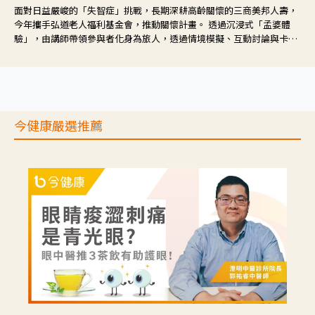
面對日益嚴峻的「失智症」挑戰，長期深耕高齡關懷的三商美邦人壽，
今年攜手弘道老人福利基金會，推動關懷計畫。 透過沉浸式「孟婆體
驗」，由講師帶領參與者化身為旅人，透過情境模擬、互動討論與卡牌
推理等，讓參與者親身感受失智症者在記憶迷宮中面臨的混亂、判斷困
難與生活挑戰。
今健康嚴選推薦