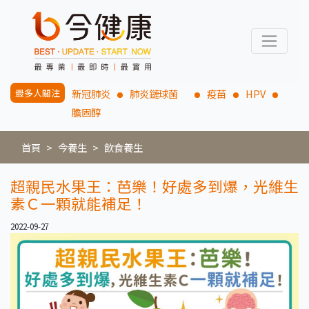
最多人關注
新冠肺炎
肺炎鏈球菌
疫苗
HPV
膽固醇
首頁
今養生
飲食養生
超親民水果王：芭樂！好處多到爆，光維生
素Ｃ一顆就能補足！
2022-09-27