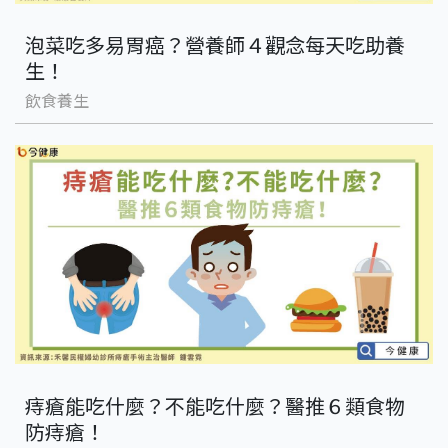
泡菜吃多易胃癌？營養師４觀念每天吃助養
生！
飲食養生
痔瘡能吃什麼？不能吃什麼？醫推６類食物
防痔瘡！