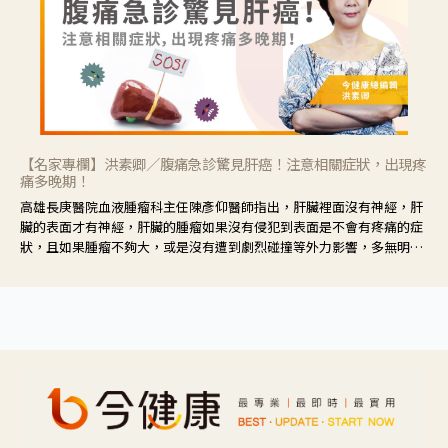
【名家專欄】洪素卿／腹痛急診驚見肝癌！注意相關症狀，出現疼
痛多晚期！
高雄長庚醫院血液腫瘤科主任陳彥仰醫師指出，肝臟裡面沒有神經，肝
臟的表面才有神經，肝臟的腫瘤如果沒有侵犯到表面是不會有疼痛的症
狀，且如果腫瘤不夠大，或是沒有遭到劇烈碰撞等外力影響，多無明顯
症狀，一旦患者出現疲勞、食慾不振、體重減輕、上腹部悶痛、肝功能
異常、黃疸、腹部腫大、甚至上腸胃道出血、吐血等肝癌臨床症狀，多
數已是晚期。