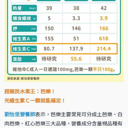
超親民水果王：芭樂！
光維生素Ｃ一顆就能補足！
劉怡里營養師
表示，芭樂主要常見可分成土芭樂、白
肉芭樂、紅心芭樂三大品種，營養成分含量視品種有