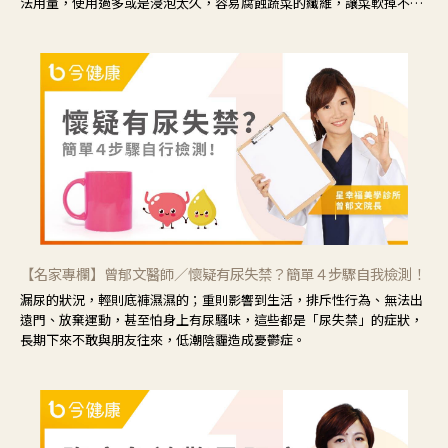
法用量，使用過多或是浸泡太久，容易腐蝕蔬菜的纖維，讓菜軟掉不清
脆。
【名家專欄】曾郁文醫師／懷疑有尿失禁？簡單４步驟自我檢測！
漏尿的狀況，輕則底褲濕濕的；重則影響到生活，排斥性行為、無法出
遠門、放棄運動，甚至怕身上有尿騷味，這些都是「尿失禁」的症狀，
長期下來不敢與朋友往來，低潮陰霾造成憂鬱症。