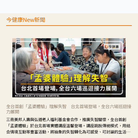
今健康New新聞
全台首創「孟婆體驗」理解失智 台北首場登場，全台六場巡迴接
力展開
三商美邦人壽與弘道老人福利基金會合作，推廣失智關懷，全台首創
「孟婆體驗」於台北首場實體講座溫馨登場。講座跳脫傳統模式，用結
合情境互動等豐富活動，將抽象的失智轉化為可感受、可討論的生活情
境，並引導民眾在家人開始出現改變時，以理解取代責備、以耐心回應