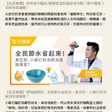
【名家專欄】郭祐睿中醫師/眼睛痠澀刺痛是青光眼？眼中醫推３
茶飲有助護眼！
大部分的患者覺得關於眼睛的問題就會使用「護眼神方」枸杞菊花茶，
其實不盡然如此，舉例來說若是眼睛乾澀的人合併結膜紅、眼睛痛、眼
屎多而且顏色黃，當然就可以使用枸杞菊花茶，但是枸杞的劑量要少，
菊花的劑量要多；若是有以上症狀以外，眼睛還會有灼熱感，眼屎多到
會「牽絲」，也就是水樣分泌物增加，這樣就是感染性結膜炎了，這時
候就要使用菊花、金銀花來治療；假如單純的眼睛乾澀，結膜沒有紅，
眼睛周圍沒有眼屎，這種情況是屬於「陰虛」，就可以使用枸杞、蓮
藕、麥門冬、山藥等比較滋潤的藥材，效果就更顯著。
【名家專欄】招明威教授／全民節水省起來！黃豆粉、小蘇打粉洗
碗洗菜誰厲害？
小蘇打屬於弱鹼性粉末，具有侵蝕性，所以用來清洗杯碗瓢盆之類的
「硬物」很好用，但如果用於軟性的物質，像是洗菜，就要特別注意用