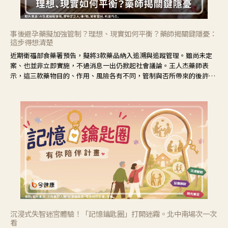
事後避孕藥擬加強管制？理想、現實如何平衡？藥師揭關鍵隱憂：
這步得想清楚
近期衛福部食藥署預告，擬將3款藥品納入追溯與追蹤管理。雖尚未定
案、也並非立即實施，不過消息一出仍掀起社會議論。王人杰藥師表
示，這三款藥物目的、作用、風險各有不同，管制與否所帶來的後許影
響也不同，可先了解其特性。
沉浸式失智迷宮體驗！「記憶鑰匙圈」打開迷霧。北中南場次一次
看