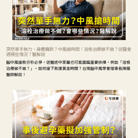
突然單手無力、身體癱軟？中風搶時間！溶栓治療做不做？送醫會
遇哪些情況？醫解說
腦中風搶救分秒必爭，送醫途中家屬也可能面臨重要抉擇，例如「溶栓
治療做不做？」。如何搶下救援黃金時間？台灣腦中風學會理事長陳龍
醫師解說！