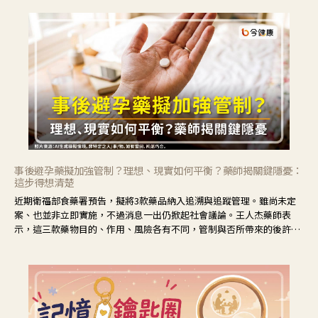
事後避孕藥擬加強管制？理想、現實如何平衡？藥師揭關鍵隱憂：
這步得想清楚
近期衛福部食藥署預告，擬將3款藥品納入追溯與追蹤管理。雖尚未定
案、也並非立即實施，不過消息一出仍掀起社會議論。王人杰藥師表
示，這三款藥物目的、作用、風險各有不同，管制與否所帶來的後許影
響也不同，可先了解其特性。