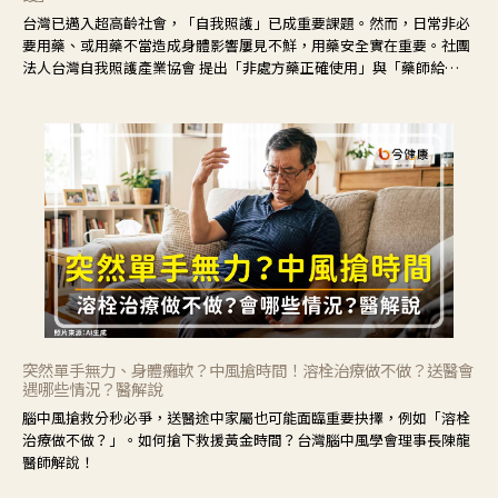
台灣已邁入超高齡社會，「自我照護」已成重要課題。然而，日常非必
要用藥、或用藥不當造成身體影響屢見不鮮，用藥安全實在重要。社團
法人台灣自我照護產業協會 提出「非處方藥正確使用」與「藥師給
力」，鼓勵民眾建立安全且正確的自我照護習慣。
突然單手無力、身體癱軟？中風搶時間！溶栓治療做不做？送醫會
遇哪些情況？醫解說
腦中風搶救分秒必爭，送醫途中家屬也可能面臨重要抉擇，例如「溶栓
治療做不做？」。如何搶下救援黃金時間？台灣腦中風學會理事長陳龍
醫師解說！