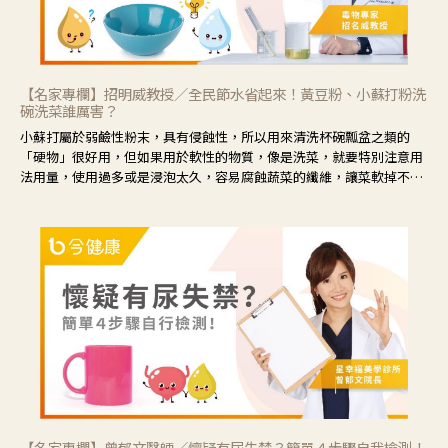
【名家專欄】招明威教授／全民節水省起來！黃豆粉、小蘇打粉洗
碗洗菜誰厲害？
小蘇打屬於弱鹼性粉末，具有侵蝕性，所以用來清洗杯碗瓢盆之類的
「硬物」很好用，但如果用於軟性的物質，像是洗菜，就要特別注意用
法用量，使用過多或是浸泡太久，容易腐蝕蔬菜的纖維，讓菜軟掉不清
脆。
【名家專欄】曾郁文醫師／懷疑有尿失禁？簡單４步驟自我檢測！