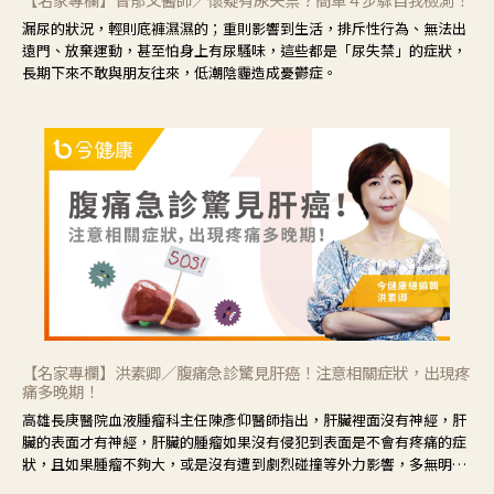
漏尿的狀況，輕則底褲濕濕的；重則影響到生活，排斥性行為、無法出
遠門、放棄運動，甚至怕身上有尿騷味，這些都是「尿失禁」的症狀，
長期下來不敢與朋友往來，低潮陰霾造成憂鬱症。
【名家專欄】洪素卿／腹痛急診驚見肝癌！注意相關症狀，出現疼
痛多晚期！
高雄長庚醫院血液腫瘤科主任陳彥仰醫師指出，肝臟裡面沒有神經，肝
臟的表面才有神經，肝臟的腫瘤如果沒有侵犯到表面是不會有疼痛的症
狀，且如果腫瘤不夠大，或是沒有遭到劇烈碰撞等外力影響，多無明顯
症狀，一旦患者出現疲勞、食慾不振、體重減輕、上腹部悶痛、肝功能