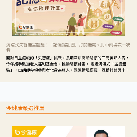
沉浸式失智迷宮體驗！「記憶鑰匙圈」打開迷霧。北中南場次一次
看
面對日益嚴峻的「失智症」挑戰，長期深耕高齡關懷的三商美邦人壽，
今年攜手弘道老人福利基金會，推動關懷計畫。 透過沉浸式「孟婆體
驗」，由講師帶領參與者化身為旅人，透過情境模擬、互動討論與卡牌
推理等，讓參與者親身感受失智症者在記憶迷宮中面臨的混亂、判斷困
難與生活挑戰。
今健康嚴選推薦