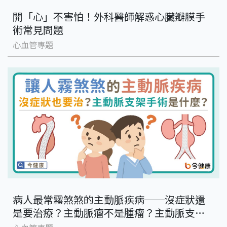
開「心」不害怕！外科醫師解惑心臟瓣膜手
術常見問題
心血管專題
病人最常霧煞煞的主動脈疾病──沒症狀還
是要治療？主動脈瘤不是腫瘤？主動脈支架
手術是什麼？