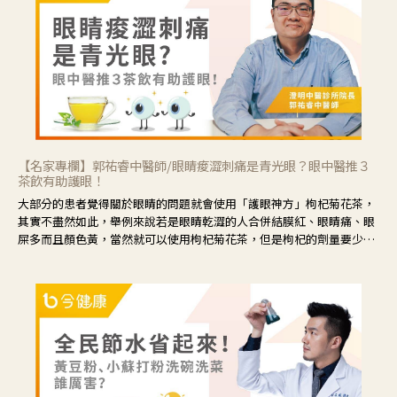
【名家專欄】郭祐睿中醫師/眼睛痠澀刺痛是青光眼？眼中醫推３
茶飲有助護眼！
大部分的患者覺得關於眼睛的問題就會使用「護眼神方」枸杞菊花茶，
其實不盡然如此，舉例來說若是眼睛乾澀的人合併結膜紅、眼睛痛、眼
屎多而且顏色黃，當然就可以使用枸杞菊花茶，但是枸杞的劑量要少，
菊花的劑量要多；若是有以上症狀以外，眼睛還會有灼熱感，眼屎多到
會「牽絲」，也就是水樣分泌物增加，這樣就是感染性結膜炎了，這時
候就要使用菊花、金銀花來治療；假如單純的眼睛乾澀，結膜沒有紅，
眼睛周圍沒有眼屎，這種情況是屬於「陰虛」，就可以使用枸杞、蓮
藕、麥門冬、山藥等比較滋潤的藥材，效果就更顯著。