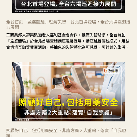
全台首創「孟婆體驗」理解失智 台北首場登場，全台六場巡迴接
力展開
三商美邦人壽與弘道老人福利基金會合作，推廣失智關懷，全台首創
「孟婆體驗」於台北首場實體講座溫馨登場。講座跳脫傳統模式，用結
合情境互動等豐富活動，將抽象的失智轉化為可感受、可討論的生活情
境，並引導民眾在家人開始出現改變時，以理解取代責備、以耐心回應
不安。
照顧好自己，包括用藥安全。非處方藥２大重點，落實「自我照
護」