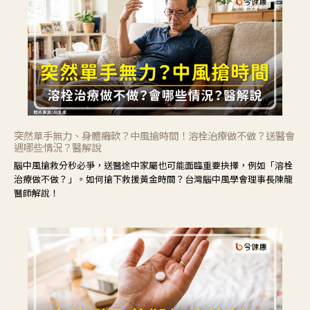
突然單手無力、身體癱軟？中風搶時間！溶栓治療做不做？送醫會
遇哪些情況？醫解說
腦中風搶救分秒必爭，送醫途中家屬也可能面臨重要抉擇，例如「溶栓
治療做不做？」。如何搶下救援黃金時間？台灣腦中風學會理事長陳龍
醫師解說！