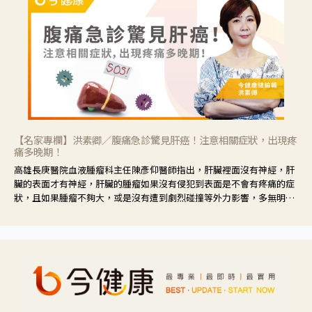
【名家專欄】洪素卿／腹痛急診驚見肝癌！注意相關症狀，出現疼
痛多晚期！
高雄長庚醫院血液腫瘤科主任陳彥仰醫師指出，肝臟裡面沒有神經，肝
臟的表面才有神經，肝臟的腫瘤如果沒有侵犯到表面是不會有疼痛的症
狀，且如果腫瘤不夠大，或是沒有遭到劇烈碰撞等外力影響，多無明顯
症狀，一旦患者出現疲勞、食慾不振、體重減輕、上腹部悶痛、肝功能
異常、黃疸、腹部腫大、甚至上腸胃道出血、吐血等肝癌臨床症狀，多
數已是晚期。