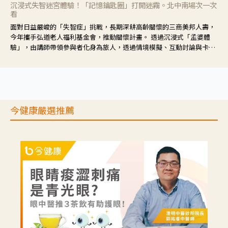
沉浸式失智迷宮體驗！「記憶鑰匙圈」打開迷霧。北中南場次一次
看
面對日益嚴峻的「失智症」挑戰，長期深耕高齡關懷的三商美邦人壽，
今年攜手弘道老人福利基金會，推動關懷計畫。 透過沉浸式「孟婆體
驗」，由講師帶領參與者化身為旅人，透過情境模擬、互動討論與卡牌
推理等，讓參與者親身感受失智症者在記憶迷宮中面臨的混亂、判斷困
難與生活挑戰。
今健康嚴選推薦