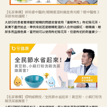
【名家專欄】郭祐睿中醫師/眼睛痠澀刺痛是青光眼？眼中醫推３
茶飲有助護眼！
大部分的患者覺得關於眼睛的問題就會使用「護眼神方」枸杞菊花茶，
其實不盡然如此，舉例來說若是眼睛乾澀的人合併結膜紅、眼睛痛、眼
屎多而且顏色黃，當然就可以使用枸杞菊花茶，但是枸杞的劑量要少，
菊花的劑量要多；若是有以上症狀以外，眼睛還會有灼熱感，眼屎多到
會「牽絲」，也就是水樣分泌物增加，這樣就是感染性結膜炎了，這時
候就要使用菊花、金銀花來治療；假如單純的眼睛乾澀，結膜沒有紅，
眼睛周圍沒有眼屎，這種情況是屬於「陰虛」，就可以使用枸杞、蓮
藕、麥門冬、山藥等比較滋潤的藥材，效果就更顯著。
【名家專欄】招明威教授／全民節水省起來！黃豆粉、小蘇打粉洗
碗洗菜誰厲害？
小蘇打屬於弱鹼性粉末，具有侵蝕性，所以用來清洗杯碗瓢盆之類的