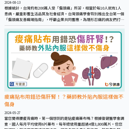
2024-08-13
根據統計，台灣約有200萬人受「偏頭痛」所苦，相當於每10人就有1人
患病，嚴重影響生活品質及社會經濟。台灣頭痛學會特別推出全台第一個
「偏頭痛友善職場指南」，呼籲企業共同響應，為隱形忍痛的病友們打造
更友善的辦公環境。並提醒民眾可以透過「54321」口訣進行初步自我判
斷，若有偏頭痛的徵兆應盡速前往神經內科就診。透過正確診斷，重拾工
作和生活中的平衡與健康。
痠痛貼布用錯恐傷肝腎！？藥師教外貼內服這樣做不
傷身
2024-05-27
當您覺得腰痠背痛時，第一個想到的是貼痠痛藥布嗎？根據復健醫學會調
查，國人每月平均使用6片藥布，每年總使用量超過4億3,800萬片。但您