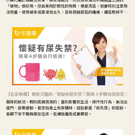
「硬物」很好用，但如果用於軟性的物質，像是洗菜，就要特別注意用
法用量，使用過多或是浸泡太久，容易腐蝕蔬菜的纖維，讓菜軟掉不清
脆。
【名家專欄】曾郁文醫師／懷疑有尿失禁？簡單４步驟自我檢測！
漏尿的狀況，輕則底褲濕濕的；重則影響到生活，排斥性行為、無法出
遠門、放棄運動，甚至怕身上有尿騷味，這些都是「尿失禁」的症狀，
長期下來不敢與朋友往來，低潮陰霾造成憂鬱症。