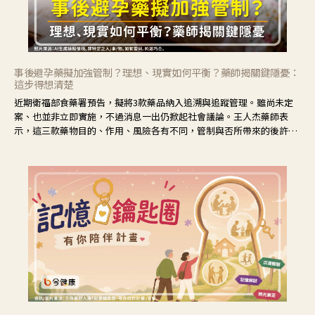
事後避孕藥擬加強管制？理想、現實如何平衡？藥師揭關鍵隱憂：
這步得想清楚
近期衛福部食藥署預告，擬將3款藥品納入追溯與追蹤管理。雖尚未定
案、也並非立即實施，不過消息一出仍掀起社會議論。王人杰藥師表
示，這三款藥物目的、作用、風險各有不同，管制與否所帶來的後許影
響也不同，可先了解其特性。