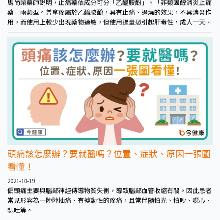
馬尚榮藥師說明，止痛藥依成分可分「乙醯胺酚」、「非類固醇消炎止痛
藥」兩類型。普拿疼屬於乙醯胺酚，具有止痛、退燒的效果，不具消炎作
用，而使用上較少出現藥物過敏，但使用過量恐引起肝毒性，成人一天最
多建議使用上限為8顆，不過也盡量避免到此數量，若服用到4顆還是症狀
未解，還是盡早就醫檢查為佳。
頭痛該怎麼辦？要就醫嗎？位置、症狀、原因一張圖
看懂！
2021-10-19
偏頭痛主要與腦部神經傳導物質失衡，導致腦部血管收縮有關。因此患者
常見形容為一陣陣抽痛、有搏動性的疼痛，且常伴隨怕光、怕吵、噁心、
想吐等。