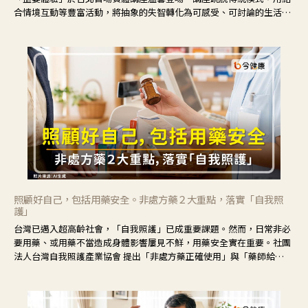
合情境互動等豐富活動，將抽象的失智轉化為可感受、可討論的生活情
境，並引導民眾在家人開始出現改變時，以理解取代責備、以耐心回應
不安。
照顧好自己，包括用藥安全。非處方藥２大重點，落實「自我照
護」
台灣已邁入超高齡社會，「自我照護」已成重要課題。然而，日常非必
要用藥、或用藥不當造成身體影響屢見不鮮，用藥安全實在重要。社團
法人台灣自我照護產業協會 提出「非處方藥正確使用」與「藥師給
力」，鼓勵民眾建立安全且正確的自我照護習慣。