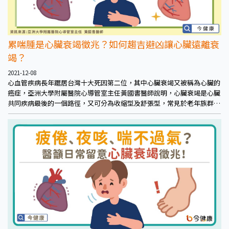
累喘腫是心臟衰竭徵兆？如何趨吉避凶讓心臟遠離衰
竭？
2021-12-08
心血管疾病長年踞居台灣十大死因第二位，其中心臟衰竭又被稱為心臟的
癌症，亞洲大學附屬醫院心導管室主任黃國書醫師說明，心臟衰竭是心臟
共同疾病最後的一個路徑，又可分為收縮型及舒張型，常見於老年族群。
不過，不只是老化會造成心衰竭，疾病的進展也可能影響到心臟功能。