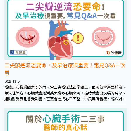
二尖瓣逆流恐要命，及早治療很重要！常見Q&A一次
看
2023-12-14
瓣膜是心臟房間之間的門，當二尖瓣無法正常關上，血液就會產生逆流，
無法往外送，心臟就會逐漸擴大導致心臟衰竭，這時就會出現喘的現象、
運動耐受度也會受影響，甚至會造成心律不整、中風等併發症。臨床對二
尖瓣逆流的嚴重度有客觀的分級，通常達到重度時，就已經不可逆，且是
屬於結構性的傷害，若不及時處理最終會危及性命。