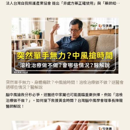
法人台灣自我照護產業協會 提出「非處方藥正確使用」與「藥師給
力」，鼓勵民眾建立安全且正確的自我照護習慣。
突然單手無力、身體癱軟？中風搶時間！溶栓治療做不做？送醫會
遇哪些情況？醫解說
腦中風搶救分秒必爭，送醫途中家屬也可能面臨重要抉擇，例如「溶栓
治療做不做？」。如何搶下救援黃金時間？台灣腦中風學會理事長陳龍
醫師解說！