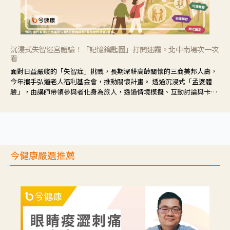
沉浸式失智迷宮體驗！「記憶鑰匙圈」打開迷霧。北中南場次一次
看
面對日益嚴峻的「失智症」挑戰，長期深耕高齡關懷的三商美邦人壽，
今年攜手弘道老人福利基金會，推動關懷計畫。 透過沉浸式「孟婆體
驗」，由講師帶領參與者化身為旅人，透過情境模擬、互動討論與卡牌
推理等，讓參與者親身感受失智症者在記憶迷宮中面臨的混亂、判斷困
難與生活挑戰。
今健康嚴選推薦