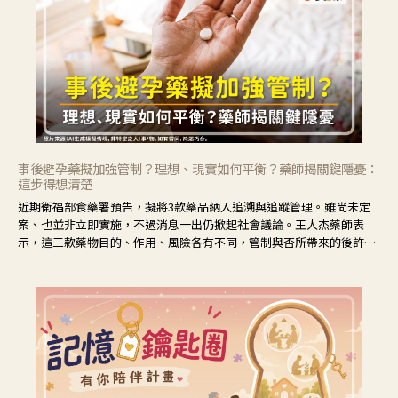
事後避孕藥擬加強管制？理想、現實如何平衡？藥師揭關鍵隱憂：
這步得想清楚
近期衛福部食藥署預告，擬將3款藥品納入追溯與追蹤管理。雖尚未定
案、也並非立即實施，不過消息一出仍掀起社會議論。王人杰藥師表
示，這三款藥物目的、作用、風險各有不同，管制與否所帶來的後許影
響也不同，可先了解其特性。