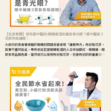
【名家專欄】郭祐睿中醫師/眼睛痠澀刺痛是青光眼？眼中醫推３
茶飲有助護眼！
大部分的患者覺得關於眼睛的問題就會使用「護眼神方」枸杞菊花茶，
其實不盡然如此，舉例來說若是眼睛乾澀的人合併結膜紅、眼睛痛、眼
屎多而且顏色黃，當然就可以使用枸杞菊花茶，但是枸杞的劑量要少，
菊花的劑量要多；若是有以上症狀以外，眼睛還會有灼熱感，眼屎多到
會「牽絲」，也就是水樣分泌物增加，這樣就是感染性結膜炎了，這時
候就要使用菊花、金銀花來治療；假如單純的眼睛乾澀，結膜沒有紅，
眼睛周圍沒有眼屎，這種情況是屬於「陰虛」，就可以使用枸杞、蓮
藕、麥門冬、山藥等比較滋潤的藥材，效果就更顯著。