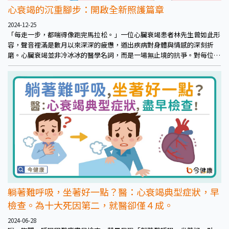
心衰竭的沉重腳步：開啟全新照護篇章
2024-12-25
「每走一步，都喘得像跑完馬拉松。」一位心臟衰竭患者林先生曾如此形
容，聲音裡滿是數月以來深深的疲憊，道出疾病對身體與情感的深刻折
磨。心臟衰竭並非冷冰冰的醫學名詞，而是一場無止境的抗爭。對每位患
者而言，每一次呼吸都猶如一場與病魔的對決，讓人心力交瘁。作為全球
性公共衛生的挑戰之一，心衰竭的治療需要的不僅僅是長期藥物，更需要
跨領域、全人照護的介入。
躺著難呼吸，坐著好一點？醫：心衰竭典型症狀，早
檢查。為十大死因第二，就醫卻僅４成。
2024-06-28