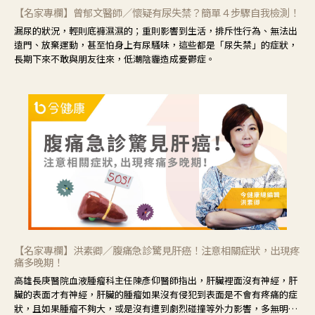
【名家專欄】曾郁文醫師／懷疑有尿失禁？簡單４步驟自我檢測！
漏尿的狀況，輕則底褲濕濕的；重則影響到生活，排斥性行為、無法出
遠門、放棄運動，甚至怕身上有尿騷味，這些都是「尿失禁」的症狀，
長期下來不敢與朋友往來，低潮陰霾造成憂鬱症。
【名家專欄】洪素卿／腹痛急診驚見肝癌！注意相關症狀，出現疼
痛多晚期！
高雄長庚醫院血液腫瘤科主任陳彥仰醫師指出，肝臟裡面沒有神經，肝
臟的表面才有神經，肝臟的腫瘤如果沒有侵犯到表面是不會有疼痛的症
狀，且如果腫瘤不夠大，或是沒有遭到劇烈碰撞等外力影響，多無明顯