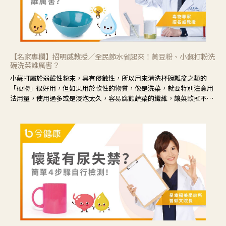
【名家專欄】招明威教授／全民節水省起來！黃豆粉、小蘇打粉洗
碗洗菜誰厲害？
小蘇打屬於弱鹼性粉末，具有侵蝕性，所以用來清洗杯碗瓢盆之類的
「硬物」很好用，但如果用於軟性的物質，像是洗菜，就要特別注意用
法用量，使用過多或是浸泡太久，容易腐蝕蔬菜的纖維，讓菜軟掉不清
脆。