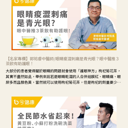
【名家專欄】郭祐睿中醫師/眼睛痠澀刺痛是青光眼？眼中醫推３
茶飲有助護眼！
大部分的患者覺得關於眼睛的問題就會使用「護眼神方」枸杞菊花茶，
其實不盡然如此，舉例來說若是眼睛乾澀的人合併結膜紅、眼睛痛、眼
屎多而且顏色黃，當然就可以使用枸杞菊花茶，但是枸杞的劑量要少，
菊花的劑量要多；若是有以上症狀以外，眼睛還會有灼熱感，眼屎多到
會「牽絲」，也就是水樣分泌物增加，這樣就是感染性結膜炎了，這時
候就要使用菊花、金銀花來治療；假如單純的眼睛乾澀，結膜沒有紅，
眼睛周圍沒有眼屎，這種情況是屬於「陰虛」，就可以使用枸杞、蓮
藕、麥門冬、山藥等比較滋潤的藥材，效果就更顯著。