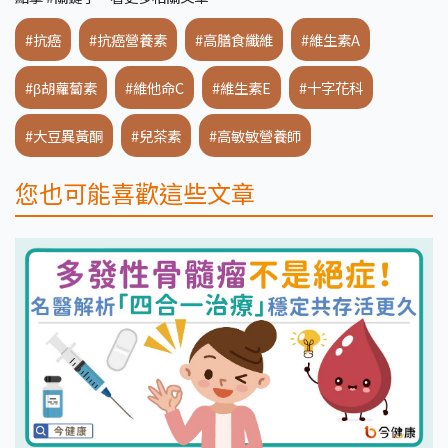
#抗癌
#抗癌營養素
#高膳食纖維
#維生素A
#β胡蘿蔔素
#維他命C
#維生素E
#十字花科
#大豆異黃酮
#兒茶素
#高敏敏營養師
您也可能喜歡這些文章