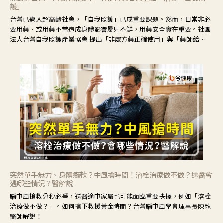
護」
台灣已邁入超高齡社會，「自我照護」已成重要課題。然而，日常非必
要用藥、或用藥不當造成身體影響屢見不鮮，用藥安全實在重要。社團
法人台灣自我照護產業協會 提出「非處方藥正確使用」與「藥師給
力」，鼓勵民眾建立安全且正確的自我照護習慣。
突然單手無力、身體癱軟？中風搶時間！溶栓治療做不做？送醫會
遇哪些情況？醫解說
腦中風搶救分秒必爭，送醫途中家屬也可能面臨重要抉擇，例如「溶栓
治療做不做？」。如何搶下救援黃金時間？台灣腦中風學會理事長陳龍
醫師解說！