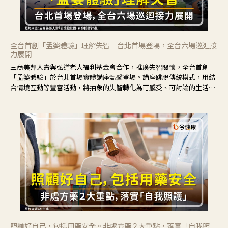
全台首創「孟婆體驗」理解失智 台北首場登場，全台六場巡迴接
力展開
三商美邦人壽與弘道老人福利基金會合作，推廣失智關懷，全台首創
「孟婆體驗」於台北首場實體講座溫馨登場。講座跳脫傳統模式，用結
合情境互動等豐富活動，將抽象的失智轉化為可感受、可討論的生活情
境，並引導民眾在家人開始出現改變時，以理解取代責備、以耐心回應
不安。
照顧好自己，包括用藥安全。非處方藥２大重點，落實「自我照