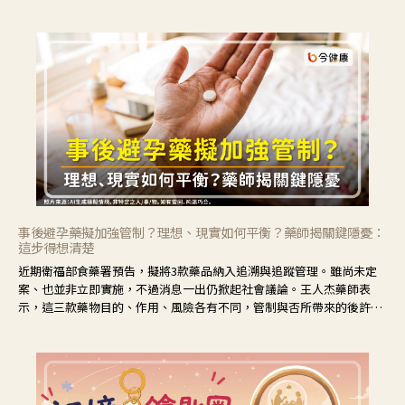
事後避孕藥擬加強管制？理想、現實如何平衡？藥師揭關鍵隱憂：
這步得想清楚
近期衛福部食藥署預告，擬將3款藥品納入追溯與追蹤管理。雖尚未定
案、也並非立即實施，不過消息一出仍掀起社會議論。王人杰藥師表
示，這三款藥物目的、作用、風險各有不同，管制與否所帶來的後許影
響也不同，可先了解其特性。