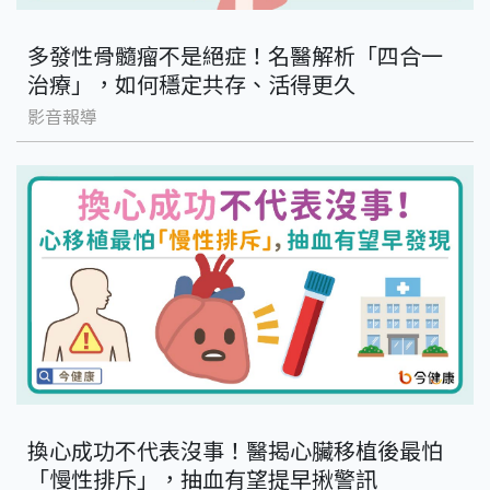
多發性骨髓瘤不是絕症！名醫解析「四合一
治療」，如何穩定共存、活得更久
影音報導
換心成功不代表沒事！醫揭心臟移植後最怕
「慢性排斥」，抽血有望提早揪警訊