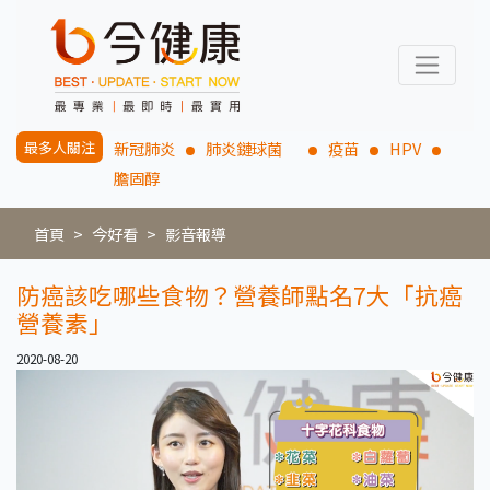
最多人關注
新冠肺炎
肺炎鏈球菌
疫苗
HPV
膽固醇
首頁
今好看
影音報導
防癌該吃哪些食物？營養師點名7大「抗癌
營養素」
2020-08-20