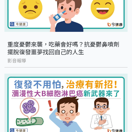
重度憂鬱來襲，吃藥會好嗎？抗憂鬱鼻噴劑
擺脫復發噩夢找回自己的人生
影音報導