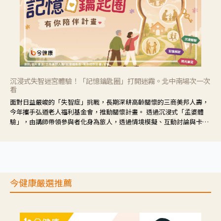
沉浸式失智迷宮體驗！「記憶鑰匙圈」打開迷霧。北中南場次一次
看
面對日益嚴峻的「失智症」挑戰，長期深耕高齡關懷的三商美邦人壽，
今年攜手弘道老人福利基金會，推動關懷計畫。 透過沉浸式「孟婆體
驗」，由講師帶領參與者化身為旅人，透過情境模擬、互動討論與卡牌
推理等，讓參與者親身感受失智症者在記憶迷宮中面臨的混亂、判斷困
難與生活挑戰。
今健康嚴選推薦