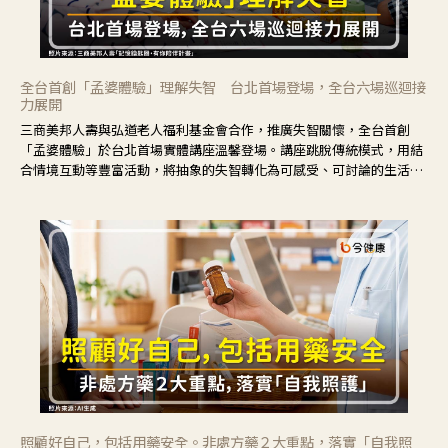
全台首創「孟婆體驗」理解失智 台北首場登場，全台六場巡迴接
力展開
三商美邦人壽與弘道老人福利基金會合作，推廣失智關懷，全台首創
「孟婆體驗」於台北首場實體講座溫馨登場。講座跳脫傳統模式，用結
合情境互動等豐富活動，將抽象的失智轉化為可感受、可討論的生活情
境，並引導民眾在家人開始出現改變時，以理解取代責備、以耐心回應
不安。
照顧好自己，包括用藥安全。非處方藥２大重點，落實「自我照