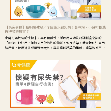
【名家專欄】招明威教授／全民節水省起來！黃豆粉、小蘇打粉洗
碗洗菜誰厲害？
小蘇打屬於弱鹼性粉末，具有侵蝕性，所以用來清洗杯碗瓢盆之類的
「硬物」很好用，但如果用於軟性的物質，像是洗菜，就要特別注意用
法用量，使用過多或是浸泡太久，容易腐蝕蔬菜的纖維，讓菜軟掉不清
脆。