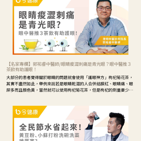
【名家專欄】郭祐睿中醫師/眼睛痠澀刺痛是青光眼？眼中醫推３
茶飲有助護眼！
大部分的患者覺得關於眼睛的問題就會使用「護眼神方」枸杞菊花茶，
其實不盡然如此，舉例來說若是眼睛乾澀的人合併結膜紅、眼睛痛、眼
屎多而且顏色黃，當然就可以使用枸杞菊花茶，但是枸杞的劑量要少，
菊花的劑量要多；若是有以上症狀以外，眼睛還會有灼熱感，眼屎多到
會「牽絲」，也就是水樣分泌物增加，這樣就是感染性結膜炎了，這時
候就要使用菊花、金銀花來治療；假如單純的眼睛乾澀，結膜沒有紅，
眼睛周圍沒有眼屎，這種情況是屬於「陰虛」，就可以使用枸杞、蓮
藕、麥門冬、山藥等比較滋潤的藥材，效果就更顯著。