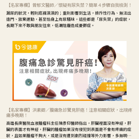
【名家專欄】曾郁文醫師／懷疑有尿失禁？簡單４步驟自我檢測！
漏尿的狀況，輕則底褲濕濕的；重則影響到生活，排斥性行為、無法出
遠門、放棄運動，甚至怕身上有尿騷味，這些都是「尿失禁」的症狀，
長期下來不敢與朋友往來，低潮陰霾造成憂鬱症。
【名家專欄】洪素卿／腹痛急診驚見肝癌！注意相關症狀，出現疼
痛多晚期！
高雄長庚醫院血液腫瘤科主任陳彥仰醫師指出，肝臟裡面沒有神經，肝
臟的表面才有神經，肝臟的腫瘤如果沒有侵犯到表面是不會有疼痛的症
狀，且如果腫瘤不夠大，或是沒有遭到劇烈碰撞等外力影響，多無明顯