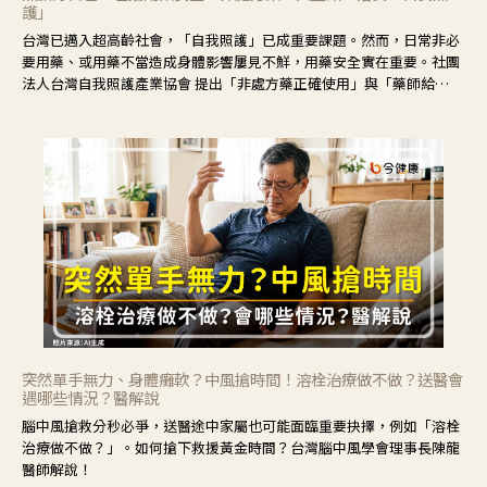
護」
台灣已邁入超高齡社會，「自我照護」已成重要課題。然而，日常非必
要用藥、或用藥不當造成身體影響屢見不鮮，用藥安全實在重要。社團
法人台灣自我照護產業協會 提出「非處方藥正確使用」與「藥師給
力」，鼓勵民眾建立安全且正確的自我照護習慣。
突然單手無力、身體癱軟？中風搶時間！溶栓治療做不做？送醫會
遇哪些情況？醫解說
腦中風搶救分秒必爭，送醫途中家屬也可能面臨重要抉擇，例如「溶栓
治療做不做？」。如何搶下救援黃金時間？台灣腦中風學會理事長陳龍
醫師解說！