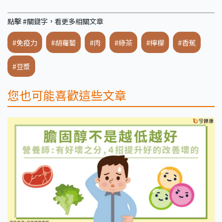
點擊 #關鍵字，看更多相關文章
#免疫力
#胡蘿蔔
#肉
#綠茶
#檸檬
#香蕉
#豆漿
您也可能喜歡這些文章