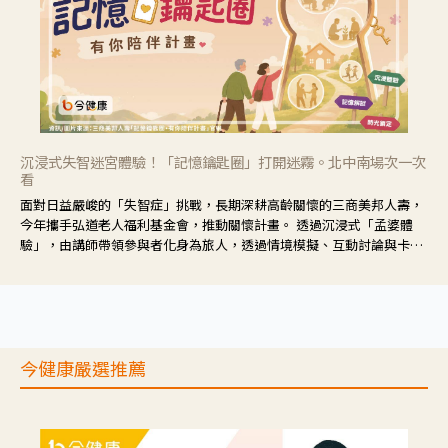
沉浸式失智迷宮體驗！「記憶鑰匙圈」打開迷霧。北中南場次一次
看
面對日益嚴峻的「失智症」挑戰，長期深耕高齡關懷的三商美邦人壽，
今年攜手弘道老人福利基金會，推動關懷計畫。 透過沉浸式「孟婆體
驗」，由講師帶領參與者化身為旅人，透過情境模擬、互動討論與卡牌
推理等，讓參與者親身感受失智症者在記憶迷宮中面臨的混亂、判斷困
難與生活挑戰。
今健康嚴選推薦