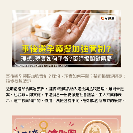
事後避孕藥擬加強管制？理想、現實如何平衡？藥師揭關鍵隱憂：
這步得想清楚
近期衛福部食藥署預告，擬將3款藥品納入追溯與追蹤管理。雖尚未定
案、也並非立即實施，不過消息一出仍掀起社會議論。王人杰藥師表
示，這三款藥物目的、作用、風險各有不同，管制與否所帶來的後許影
響也不同，可先了解其特性。