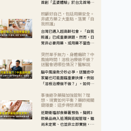
首創「孟婆體驗」於台北首場實
體講座溫馨登場。講座跳脫傳統
照顧好自己，包括用藥安全。
模式，用結合情境互動等豐富活
非處方藥２大重點，落實「自
動，將抽象的失智轉化為可感
我照護」
受、可討論的生活情境，並引導
台灣已邁入超高齡社會，「自我
民眾在家人開始出現改變時，以
照護」已成重要課題。然而，日
理解取代責備、以耐心回應不
常非必要用藥、或用藥不當造成
安。
身體影響屢見不鮮，用藥安全實
突然單手無力、身體癱軟？中
在重要。社團法人台灣自我照護
風搶時間！溶栓治療做不做？
產業協會 提出「非處方藥正確使
送醫會遇哪些情況？醫解說
用」與「藥師給力」，鼓勵民眾
腦中風搶救分秒必爭，送醫途中
建立安全且正確的自我照護習
家屬也可能面臨重要抉擇，例如
慣。
「溶栓治療做不做？」。如何搶
下救援黃金時間？台灣腦中風學
事後避孕藥擬加強管制？理
會理事長陳龍醫師解說！
想、現實如何平衡？藥師揭關
鍵隱憂：這步得想清楚
近期衛福部食藥署預告，擬將3
款藥品納入追溯與追蹤管理。雖
尚未定案、也並非立即實施，不
過消息一出仍掀起社會議論。王