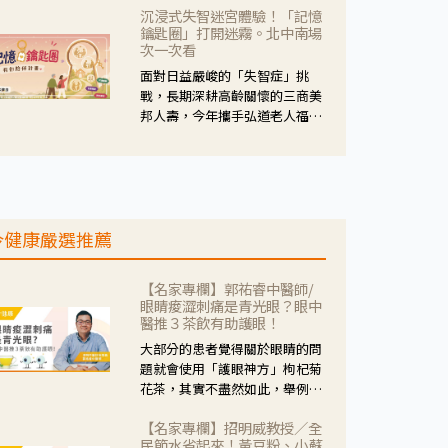
沉浸式失智迷宮體驗！「記憶
人杰藥師表示，這三款藥物目
鑰匙圈」打開迷霧。北中南場
的、作用、風險各有不同，管制
次一次看
與否所帶來的後許影響也不同，
面對日益嚴峻的「失智症」挑
可先了解其特性。
戰，長期深耕高齡關懷的三商美
邦人壽，今年攜手弘道老人福利
基金會，推動關懷計畫。 透過沉
浸式「孟婆體驗」，由講師帶領
參與者化身為旅人，透過情境模
擬、互動討論與卡牌推理等，讓
參與者親身感受失智症者在記憶
今健康嚴選推薦
迷宮中面臨的混亂、判斷困難與
生活挑戰。
【名家專欄】郭祐睿中醫師/
眼睛痠澀刺痛是青光眼？眼中
醫推３茶飲有助護眼！
大部分的患者覺得關於眼睛的問
題就會使用「護眼神方」枸杞菊
花茶，其實不盡然如此，舉例來
說若是眼睛乾澀的人合併結膜
【名家專欄】招明威教授／全
紅、眼睛痛、眼屎多而且顏色
民節水省起來！黃豆粉、小蘇