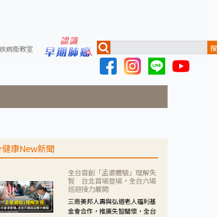
搜
疾病衛教室
今健康New新聞
全台首創「孟婆體驗」理解失
智 台北首場登場，全台六場
巡迴接力展開
三商美邦人壽與弘道老人福利基
金會合作，推廣失智關懷，全台