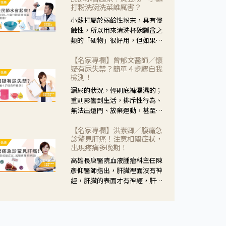
黃，當然就可以使用枸杞菊花
打粉洗碗洗菜誰厲害？
茶，但是枸杞的劑量要少，菊花
小蘇打屬於弱鹼性粉末，具有侵
的劑量要多；若是有以上症狀以
蝕性，所以用來清洗杯碗瓢盆之
外，眼睛還會有灼熱感，眼屎多
類的「硬物」很好用，但如果用
到會「牽絲」，也就是水樣分泌
於軟性的物質，像是洗菜，就要
物增加，這樣就是感染性結膜炎
【名家專欄】曾郁文醫師／懷
特別注意用法用量，使用過多或
了，這時候就要使用菊花、金銀
疑有尿失禁？簡單４步驟自我
是浸泡太久，容易腐蝕蔬菜的纖
花來治療；假如單純的眼睛乾
檢測！
維，讓菜軟掉不清脆。
澀，結膜沒有紅，眼睛周圍沒有
漏尿的狀況，輕則底褲濕濕的；
眼屎，這種情況是屬於「陰
重則影響到生活，排斥性行為、
虛」，就可以使用枸杞、蓮藕、
無法出遠門、放棄運動，甚至怕
麥門冬、山藥等比較滋潤的藥
身上有尿騷味，這些都是「尿失
材，效果就更顯著。
【名家專欄】洪素卿／腹痛急
禁」的症狀，長期下來不敢與朋
診驚見肝癌！注意相關症狀，
友往來，低潮陰霾造成憂鬱症。
出現疼痛多晚期！
高雄長庚醫院血液腫瘤科主任陳
彥仰醫師指出，肝臟裡面沒有神
經，肝臟的表面才有神經，肝臟
的腫瘤如果沒有侵犯到表面是不
會有疼痛的症狀，且如果腫瘤不
夠大，或是沒有遭到劇烈碰撞等
外力影響，多無明顯症狀，一旦