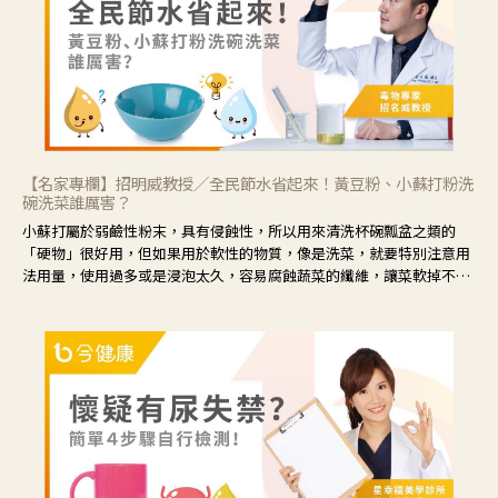
【名家專欄】招明威教授／全民節水省起來！黃豆粉、小蘇打粉洗
碗洗菜誰厲害？
小蘇打屬於弱鹼性粉末，具有侵蝕性，所以用來清洗杯碗瓢盆之類的
「硬物」很好用，但如果用於軟性的物質，像是洗菜，就要特別注意用
法用量，使用過多或是浸泡太久，容易腐蝕蔬菜的纖維，讓菜軟掉不清
脆。