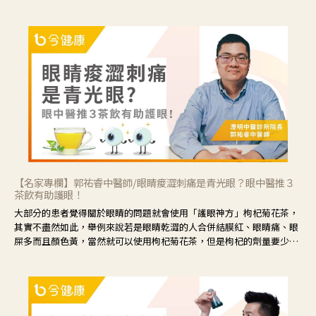
【名家專欄】郭祐睿中醫師/眼睛痠澀刺痛是青光眼？眼中醫推３
茶飲有助護眼！
大部分的患者覺得關於眼睛的問題就會使用「護眼神方」枸杞菊花茶，
其實不盡然如此，舉例來說若是眼睛乾澀的人合併結膜紅、眼睛痛、眼
屎多而且顏色黃，當然就可以使用枸杞菊花茶，但是枸杞的劑量要少，
菊花的劑量要多；若是有以上症狀以外，眼睛還會有灼熱感，眼屎多到
會「牽絲」，也就是水樣分泌物增加，這樣就是感染性結膜炎了，這時
候就要使用菊花、金銀花來治療；假如單純的眼睛乾澀，結膜沒有紅，
眼睛周圍沒有眼屎，這種情況是屬於「陰虛」，就可以使用枸杞、蓮
藕、麥門冬、山藥等比較滋潤的藥材，效果就更顯著。