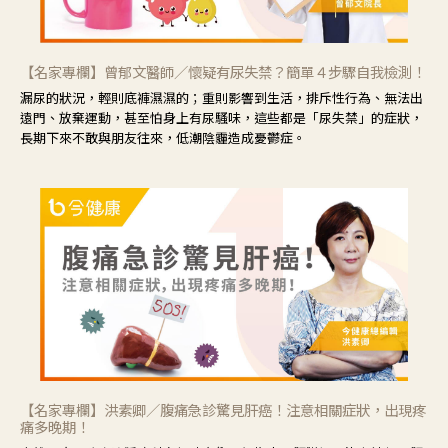
【名家專欄】曾郁文醫師／懷疑有尿失禁？簡單４步驟自我檢測！
漏尿的狀況，輕則底褲濕濕的；重則影響到生活，排斥性行為、無法出
遠門、放棄運動，甚至怕身上有尿騷味，這些都是「尿失禁」的症狀，
長期下來不敢與朋友往來，低潮陰霾造成憂鬱症。
【名家專欄】洪素卿／腹痛急診驚見肝癌！注意相關症狀，出現疼
痛多晚期！