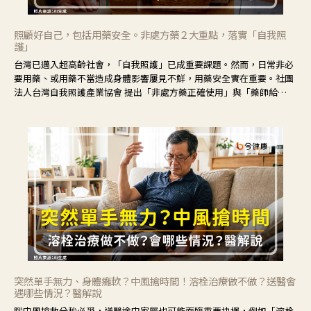
照顧好自己，包括用藥安全。非處方藥２大重點，落實「自我照
護」
台灣已邁入超高齡社會，「自我照護」已成重要課題。然而，日常非必
要用藥、或用藥不當造成身體影響屢見不鮮，用藥安全實在重要。社團
法人台灣自我照護產業協會 提出「非處方藥正確使用」與「藥師給
力」，鼓勵民眾建立安全且正確的自我照護習慣。
突然單手無力、身體癱軟？中風搶時間！溶栓治療做不做？送醫會
遇哪些情況？醫解說
腦中風搶救分秒必爭，送醫途中家屬也可能面臨重要抉擇，例如「溶栓