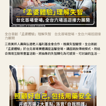
全台首創「孟婆體驗」理解失智 台北首場登場，全台六場巡迴接
力展開
三商美邦人壽與弘道老人福利基金會合作，推廣失智關懷，全台首創
「孟婆體驗」於台北首場實體講座溫馨登場。講座跳脫傳統模式，用結
合情境互動等豐富活動，將抽象的失智轉化為可感受、可討論的生活情
境，並引導民眾在家人開始出現改變時，以理解取代責備、以耐心回應
不安。