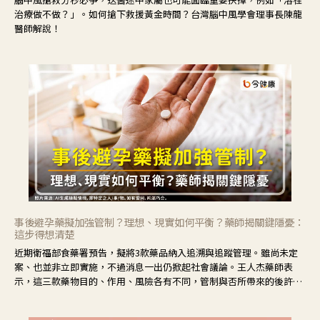
治療做不做？」。如何搶下救援黃金時間？台灣腦中風學會理事長陳龍
醫師解說！
事後避孕藥擬加強管制？理想、現實如何平衡？藥師揭關鍵隱憂：
這步得想清楚
近期衛福部食藥署預告，擬將3款藥品納入追溯與追蹤管理。雖尚未定
案、也並非立即實施，不過消息一出仍掀起社會議論。王人杰藥師表
示，這三款藥物目的、作用、風險各有不同，管制與否所帶來的後許影
響也不同，可先了解其特性。