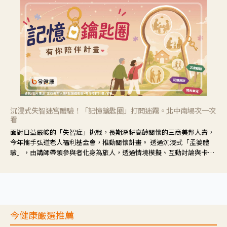
沉浸式失智迷宮體驗！「記憶鑰匙圈」打開迷霧。北中南場次一次
看
面對日益嚴峻的「失智症」挑戰，長期深耕高齡關懷的三商美邦人壽，
今年攜手弘道老人福利基金會，推動關懷計畫。 透過沉浸式「孟婆體
驗」，由講師帶領參與者化身為旅人，透過情境模擬、互動討論與卡牌
推理等，讓參與者親身感受失智症者在記憶迷宮中面臨的混亂、判斷困
難與生活挑戰。
今健康嚴選推薦