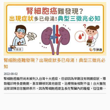
覺。
腎細胞癌難發現？出現症狀多已母湯！典型三徵兆必
知
2022-08-02
腎細胞癌雖然尚未被列入台灣十大癌症，但卻因為早期沒有明顯症狀，導
致確診時多是晚期，甚至轉移到其他器官，治療預後相對不佳！台大醫院
泌尿部陳忠信醫師表示，因為腎細胞癌是生長在腎臟內的腫瘤，往往需要
一定體積或是轉移至其他器官，才會有明顯症狀。依據臨床經驗，高達九
成以上病患是因為健檢或是超音波檢查發現，但仍有部分是出現腰痛、骨
頭痛才就醫，這些可能已屬於晚期。