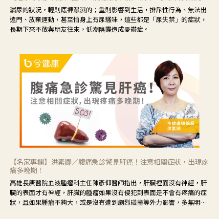
漏尿的狀況，輕則底褲濕濕的；重則影響到生活，排斥性行為、無法出
遠門、放棄運動，甚至怕身上有尿騷味，這些都是「尿失禁」的症狀，
長期下來不敢與朋友往來，低潮陰霾造成憂鬱症。
【名家專欄】洪素卿／腹痛急診驚見肝癌！注意相關症狀，出現疼
痛多晚期！
高雄長庚醫院血液腫瘤科主任陳彥仰醫師指出，肝臟裡面沒有神經，肝
臟的表面才有神經，肝臟的腫瘤如果沒有侵犯到表面是不會有疼痛的症
狀，且如果腫瘤不夠大，或是沒有遭到劇烈碰撞等外力影響，多無明顯
症狀，一旦患者出現疲勞、食慾不振、體重減輕、上腹部悶痛、肝功能