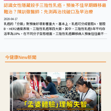
認識女性隱藏殺手三陰性乳癌，預後不佳早期轉移最
難治？陳訓徹醫師：先測再治找破口及早治療
2020-04-17
乳癌的「分類」對預後好壞影響重大。基本上，乳癌可分成管腔A、管腔
B、HER2過度表現、三陰性乳癌等四大類。其中，三陰性乳癌5年平均存
活率為18%，在不同分子型態裡面，三陰性乳癌轉移病人預後往往最不理
想。
今健康New新聞