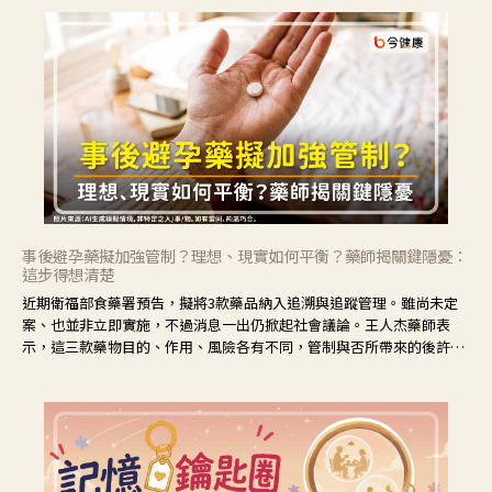
事後避孕藥擬加強管制？理想、現實如何平衡？藥師揭關鍵隱憂：
這步得想清楚
近期衛福部食藥署預告，擬將3款藥品納入追溯與追蹤管理。雖尚未定
案、也並非立即實施，不過消息一出仍掀起社會議論。王人杰藥師表
示，這三款藥物目的、作用、風險各有不同，管制與否所帶來的後許影
響也不同，可先了解其特性。