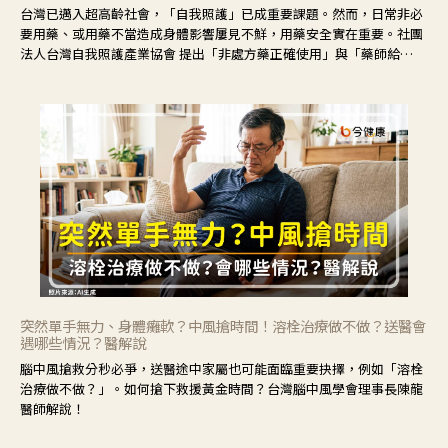
台灣已邁入超高齡社會，「自我照護」已成重要課題。然而，日常非必
要用藥、或用藥不當造成身體影響屢見不鮮，用藥安全實在重要。社團
法人台灣自我照護產業協會 提出「非處方藥正確使用」與「藥師給
力」，鼓勵民眾建立安全且正確的自我照護習慣。
突然單手無力、身體癱軟？中風搶時間！溶栓治療做不做？送醫會
遇哪些情況？醫解說
腦中風搶救分秒必爭，送醫途中家屬也可能面臨重要抉擇，例如「溶栓
治療做不做？」。如何搶下救援黃金時間？台灣腦中風學會理事長陳龍
醫師解說！