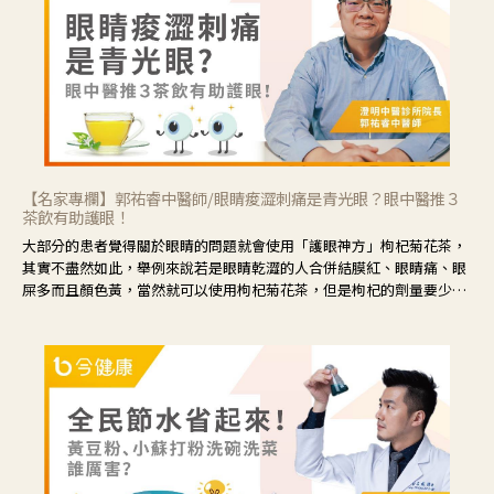
【名家專欄】郭祐睿中醫師/眼睛痠澀刺痛是青光眼？眼中醫推３
茶飲有助護眼！
大部分的患者覺得關於眼睛的問題就會使用「護眼神方」枸杞菊花茶，
其實不盡然如此，舉例來說若是眼睛乾澀的人合併結膜紅、眼睛痛、眼
屎多而且顏色黃，當然就可以使用枸杞菊花茶，但是枸杞的劑量要少，
菊花的劑量要多；若是有以上症狀以外，眼睛還會有灼熱感，眼屎多到
會「牽絲」，也就是水樣分泌物增加，這樣就是感染性結膜炎了，這時
候就要使用菊花、金銀花來治療；假如單純的眼睛乾澀，結膜沒有紅，
眼睛周圍沒有眼屎，這種情況是屬於「陰虛」，就可以使用枸杞、蓮
藕、麥門冬、山藥等比較滋潤的藥材，效果就更顯著。