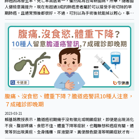
肺癌因為發生率、死亡率高居第一，儼然成為台灣新國病。所幸，隨著國
人健檢意識提升，現在有超過3成的肺癌患者屬於可以接受手術切除的早
期肺癌，且通常預後都很好。不過，可別以為手術後就能掉以輕心，事實
上，早期肺癌即使接受手術，還是有一定的復發風險，尤其期別越高，復
發風險也隨之提高。需要透過更精準的治療策略，例如依照腫瘤組織型
態、基因檢測、免疫標記等，術後輔以化療、標靶、免疫等治療，將復發
風險降到最低，才有機會力拼治癒。
腹痛、沒食慾、體重下降？膽道癌警訊10種人注意，
７成確診即晚期
2023-03-21
賴基銘教授表示，膽道癌初期幾乎沒有徵兆或明顯症狀，即便是出現消化
不良、腹部疼痛、食慾不佳、體重下降等症狀，也難聯想和癌症有關，通
常等到出現黃疸、全身搔癢、尿液變深、糞便顏色變淺等明顯症狀才有所
警覺，約有6-7成患者確診已是晚期。提醒民眾如有相關症狀務必有所警