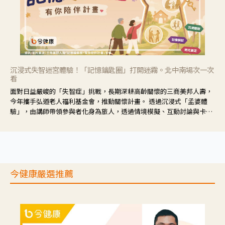
沉浸式失智迷宮體驗！「記憶鑰匙圈」打開迷霧。北中南場次一次
看
面對日益嚴峻的「失智症」挑戰，長期深耕高齡關懷的三商美邦人壽，
今年攜手弘道老人福利基金會，推動關懷計畫。 透過沉浸式「孟婆體
驗」，由講師帶領參與者化身為旅人，透過情境模擬、互動討論與卡牌
推理等，讓參與者親身感受失智症者在記憶迷宮中面臨的混亂、判斷困
難與生活挑戰。
今健康嚴選推薦