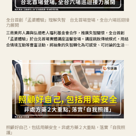
全台首創「孟婆體驗」理解失智 台北首場登場，全台六場巡迴接
力展開
三商美邦人壽與弘道老人福利基金會合作，推廣失智關懷，全台首創
「孟婆體驗」於台北首場實體講座溫馨登場。講座跳脫傳統模式，用結
合情境互動等豐富活動，將抽象的失智轉化為可感受、可討論的生活情
境，並引導民眾在家人開始出現改變時，以理解取代責備、以耐心回應
不安。
照顧好自己，包括用藥安全。非處方藥２大重點，落實「自我照
護」