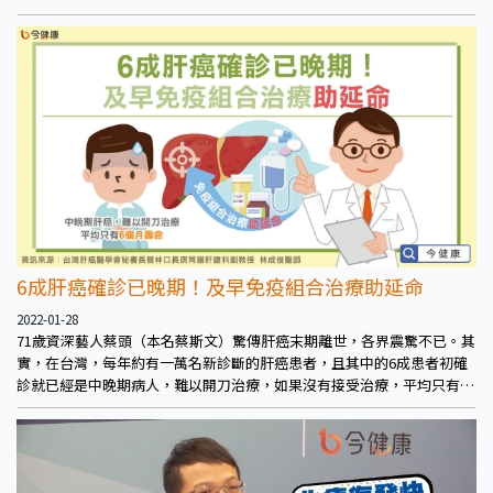
擇，大大降低存活率，近年因為免疫療法問世，即便是確診晚期的子宮內
膜癌仍有良好存活及生活品質，千萬不要放棄治療。
6成肝癌確診已晚期！及早免疫組合治療助延命
2022-01-28
71歲資深藝人蔡頭（本名蔡斯文）驚傳肝癌末期離世，各界震驚不已。其
實，在台灣，每年約有一萬名新診斷的肝癌患者，且其中的6成患者初確
診就已經是中晚期病人，難以開刀治療，如果沒有接受治療，平均只有6
個月壽命。醫師呼籲，健保若能提供更多治療的協助，將有望拯救更多家
庭。