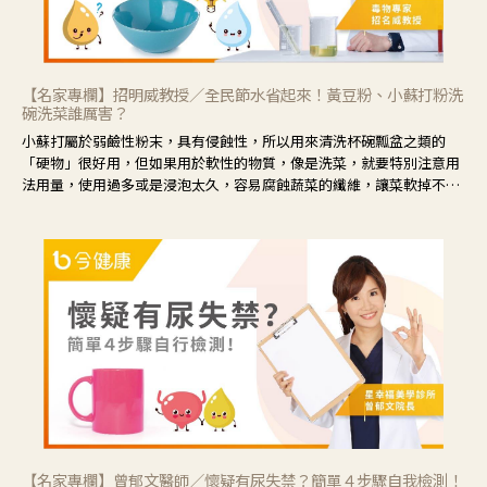
【名家專欄】招明威教授／全民節水省起來！黃豆粉、小蘇打粉洗
碗洗菜誰厲害？
小蘇打屬於弱鹼性粉末，具有侵蝕性，所以用來清洗杯碗瓢盆之類的
「硬物」很好用，但如果用於軟性的物質，像是洗菜，就要特別注意用
法用量，使用過多或是浸泡太久，容易腐蝕蔬菜的纖維，讓菜軟掉不清
脆。
【名家專欄】曾郁文醫師／懷疑有尿失禁？簡單４步驟自我檢測！