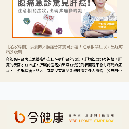
【名家專欄】洪素卿／腹痛急診驚見肝癌！注意相關症狀，出現疼
痛多晚期！
高雄長庚醫院血液腫瘤科主任陳彥仰醫師指出，肝臟裡面沒有神經，肝
臟的表面才有神經，肝臟的腫瘤如果沒有侵犯到表面是不會有疼痛的症
狀，且如果腫瘤不夠大，或是沒有遭到劇烈碰撞等外力影響，多無明顯
症狀，一旦患者出現疲勞、食慾不振、體重減輕、上腹部悶痛、肝功能
異常、黃疸、腹部腫大、甚至上腸胃道出血、吐血等肝癌臨床症狀，多
數已是晚期。