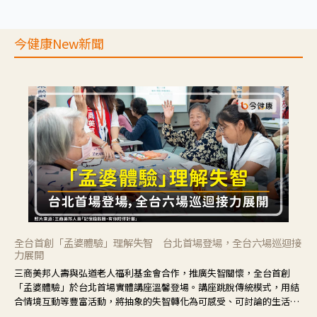
今健康New新聞
全台首創「孟婆體驗」理解失智 台北首場登場，全台六場巡迴接
力展開
三商美邦人壽與弘道老人福利基金會合作，推廣失智關懷，全台首創
「孟婆體驗」於台北首場實體講座溫馨登場。講座跳脫傳統模式，用結
合情境互動等豐富活動，將抽象的失智轉化為可感受、可討論的生活情
境，並引導民眾在家人開始出現改變時，以理解取代責備、以耐心回應