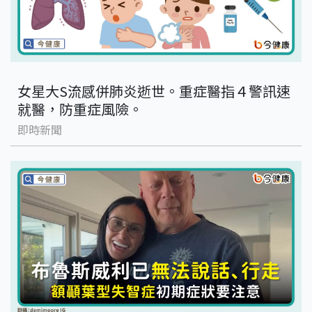
女星大S流感併肺炎逝世。重症醫指４警訊速
就醫，防重症風險。
即時新聞