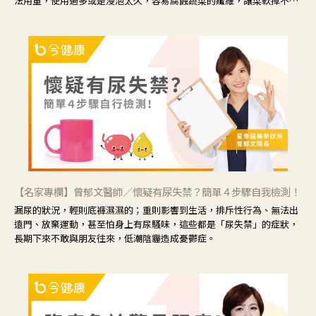
法用量，使用過多或是浸泡太久，容易腐蝕蔬菜的纖維，讓菜軟掉不清
脆。
【名家專欄】曾郁文醫師／懷疑有尿失禁？簡單４步驟自我檢測！
漏尿的狀況，輕則底褲濕濕的；重則影響到生活，排斥性行為、無法出
遠門、放棄運動，甚至怕身上有尿騷味，這些都是「尿失禁」的症狀，
長期下來不敢與朋友往來，低潮陰霾造成憂鬱症。