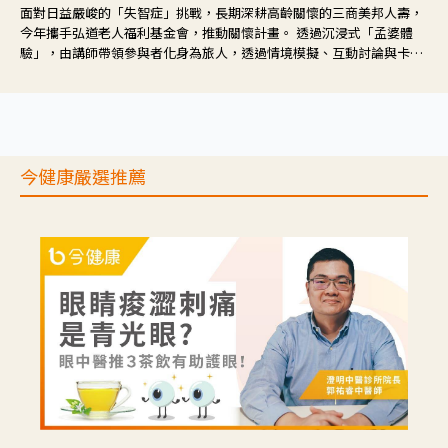
面對日益嚴峻的「失智症」挑戰，長期深耕高齡關懷的三商美邦人壽，
今年攜手弘道老人福利基金會，推動關懷計畫。 透過沉浸式「孟婆體
驗」，由講師帶領參與者化身為旅人，透過情境模擬、互動討論與卡牌
推理等，讓參與者親身感受失智症者在記憶迷宮中面臨的混亂、判斷困
難與生活挑戰。
今健康嚴選推薦