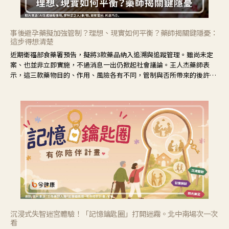
事後避孕藥擬加強管制？理想、現實如何平衡？藥師揭關鍵隱憂：
這步得想清楚
近期衛福部食藥署預告，擬將3款藥品納入追溯與追蹤管理。雖尚未定
案、也並非立即實施，不過消息一出仍掀起社會議論。王人杰藥師表
示，這三款藥物目的、作用、風險各有不同，管制與否所帶來的後許影
響也不同，可先了解其特性。
沉浸式失智迷宮體驗！「記憶鑰匙圈」打開迷霧。北中南場次一次
看