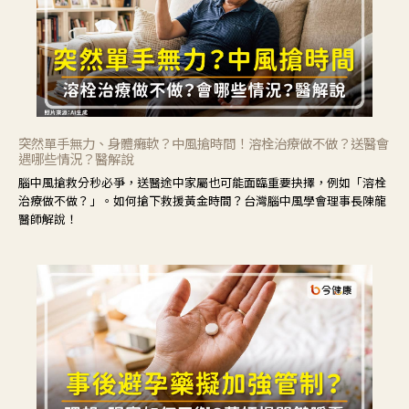
突然單手無力、身體癱軟？中風搶時間！溶栓治療做不做？送醫會
遇哪些情況？醫解說
腦中風搶救分秒必爭，送醫途中家屬也可能面臨重要抉擇，例如「溶栓
治療做不做？」。如何搶下救援黃金時間？台灣腦中風學會理事長陳龍
醫師解說！