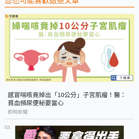
感冒喘咳竟掉出「10公分」子宮肌瘤！醫：
貧血頻尿便秘要當心
即時新聞
PR