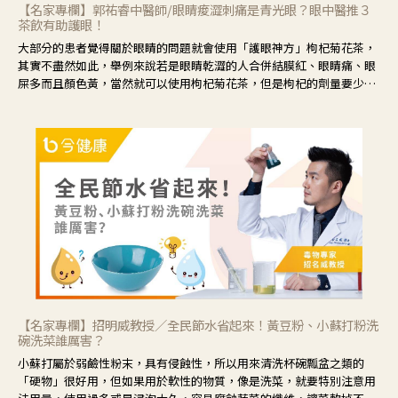
【名家專欄】郭祐睿中醫師/眼睛痠澀刺痛是青光眼？眼中醫推３
茶飲有助護眼！
大部分的患者覺得關於眼睛的問題就會使用「護眼神方」枸杞菊花茶，
其實不盡然如此，舉例來說若是眼睛乾澀的人合併結膜紅、眼睛痛、眼
屎多而且顏色黃，當然就可以使用枸杞菊花茶，但是枸杞的劑量要少，
菊花的劑量要多；若是有以上症狀以外，眼睛還會有灼熱感，眼屎多到
會「牽絲」，也就是水樣分泌物增加，這樣就是感染性結膜炎了，這時
候就要使用菊花、金銀花來治療；假如單純的眼睛乾澀，結膜沒有紅，
眼睛周圍沒有眼屎，這種情況是屬於「陰虛」，就可以使用枸杞、蓮
藕、麥門冬、山藥等比較滋潤的藥材，效果就更顯著。
【名家專欄】招明威教授／全民節水省起來！黃豆粉、小蘇打粉洗
碗洗菜誰厲害？
小蘇打屬於弱鹼性粉末，具有侵蝕性，所以用來清洗杯碗瓢盆之類的
「硬物」很好用，但如果用於軟性的物質，像是洗菜，就要特別注意用