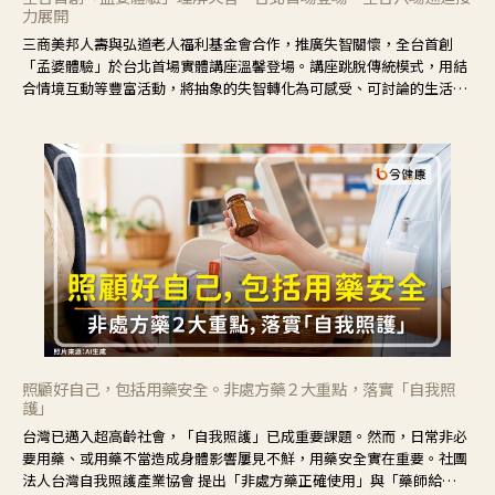
力展開
三商美邦人壽與弘道老人福利基金會合作，推廣失智關懷，全台首創
「孟婆體驗」於台北首場實體講座溫馨登場。講座跳脫傳統模式，用結
合情境互動等豐富活動，將抽象的失智轉化為可感受、可討論的生活情
境，並引導民眾在家人開始出現改變時，以理解取代責備、以耐心回應
不安。
照顧好自己，包括用藥安全。非處方藥２大重點，落實「自我照
護」
台灣已邁入超高齡社會，「自我照護」已成重要課題。然而，日常非必
要用藥、或用藥不當造成身體影響屢見不鮮，用藥安全實在重要。社團
法人台灣自我照護產業協會 提出「非處方藥正確使用」與「藥師給