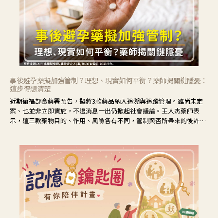
事後避孕藥擬加強管制？理想、現實如何平衡？藥師揭關鍵隱憂：
這步得想清楚
近期衛福部食藥署預告，擬將3款藥品納入追溯與追蹤管理。雖尚未定
案、也並非立即實施，不過消息一出仍掀起社會議論。王人杰藥師表
示，這三款藥物目的、作用、風險各有不同，管制與否所帶來的後許影
響也不同，可先了解其特性。