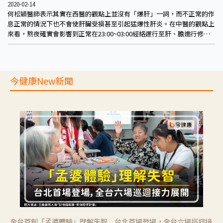
2020-02-14
何松穎醫師表示其實在西醫的觀點上並沒有「爆肝」一詞，而不正常的作
息正常的情況下也不會使肝臟受損甚至引起猛爆性肝炎。在中醫的觀點上
來看，熬夜確實會影響到正常在23:00~03:00經絡運行至肝、膽進行修復
的運作，而中醫的「肝」並不單單指得是肝臟，其範圍更廣，和肝臟也沒
有絕對關聯。
今健康New新聞
全台首創「孟婆體驗」理解失智 台北首場登場，全台六場巡迴接