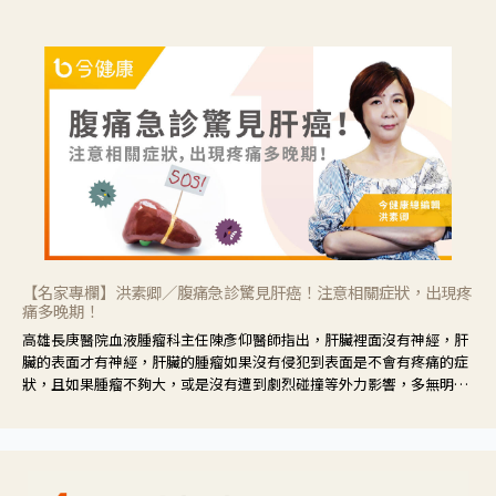
【名家專欄】洪素卿／腹痛急診驚見肝癌！注意相關症狀，出現疼
痛多晚期！
高雄長庚醫院血液腫瘤科主任陳彥仰醫師指出，肝臟裡面沒有神經，肝
臟的表面才有神經，肝臟的腫瘤如果沒有侵犯到表面是不會有疼痛的症
狀，且如果腫瘤不夠大，或是沒有遭到劇烈碰撞等外力影響，多無明顯
症狀，一旦患者出現疲勞、食慾不振、體重減輕、上腹部悶痛、肝功能
異常、黃疸、腹部腫大、甚至上腸胃道出血、吐血等肝癌臨床症狀，多
數已是晚期。