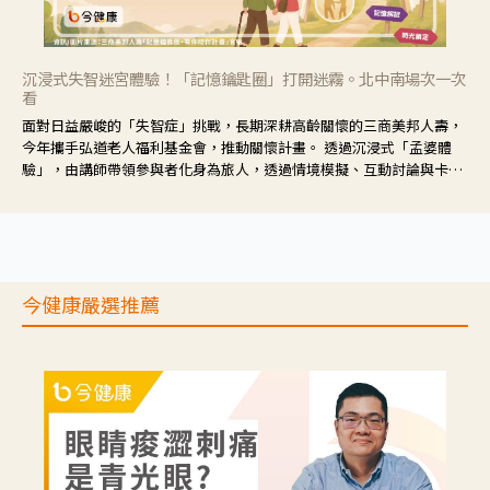
沉浸式失智迷宮體驗！「記憶鑰匙圈」打開迷霧。北中南場次一次
看
面對日益嚴峻的「失智症」挑戰，長期深耕高齡關懷的三商美邦人壽，
今年攜手弘道老人福利基金會，推動關懷計畫。 透過沉浸式「孟婆體
驗」，由講師帶領參與者化身為旅人，透過情境模擬、互動討論與卡牌
推理等，讓參與者親身感受失智症者在記憶迷宮中面臨的混亂、判斷困
難與生活挑戰。
今健康嚴選推薦