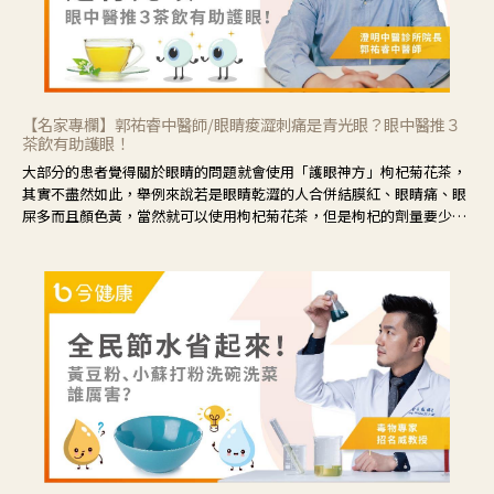
【名家專欄】郭祐睿中醫師/眼睛痠澀刺痛是青光眼？眼中醫推３
茶飲有助護眼！
大部分的患者覺得關於眼睛的問題就會使用「護眼神方」枸杞菊花茶，
其實不盡然如此，舉例來說若是眼睛乾澀的人合併結膜紅、眼睛痛、眼
屎多而且顏色黃，當然就可以使用枸杞菊花茶，但是枸杞的劑量要少，
菊花的劑量要多；若是有以上症狀以外，眼睛還會有灼熱感，眼屎多到
會「牽絲」，也就是水樣分泌物增加，這樣就是感染性結膜炎了，這時
候就要使用菊花、金銀花來治療；假如單純的眼睛乾澀，結膜沒有紅，
眼睛周圍沒有眼屎，這種情況是屬於「陰虛」，就可以使用枸杞、蓮
藕、麥門冬、山藥等比較滋潤的藥材，效果就更顯著。