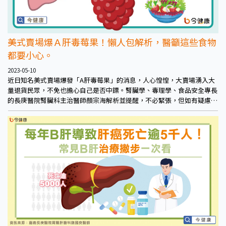
美式賣場爆Ａ肝毒莓果！懶人包解析，醫籲這些食物
都要小心。
2023-05-10
近日知名美式賣場爆發「A肝毒莓果」的消息，人心惶惶，大賣場湧入大
量退貨民眾，不免也擔心自己是否中鏢。腎臟學、毒理學、食品安全專長
的長庚醫院腎臟科主治醫師顏宗海解析並提醒，不必緊張，但如有疑慮仍
應檢查。