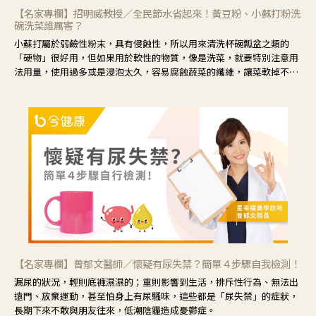
【名家專欄】招明威教授／全民節水省起來！黃豆粉、小蘇打粉洗
碗洗菜誰厲害？
小蘇打屬於弱鹼性粉末，具有侵蝕性，所以用來清洗杯碗瓢盆之類的
「硬物」很好用，但如果用於軟性的物質，像是洗菜，就要特別注意用
法用量，使用過多或是浸泡太久，容易腐蝕蔬菜的纖維，讓菜軟掉不清
脆。
【名家專欄】曾郁文醫師／懷疑有尿失禁？簡單４步驟自我檢測！
漏尿的狀況，輕則底褲濕濕的；重則影響到生活，排斥性行為、無法出
遠門、放棄運動，甚至怕身上有尿騷味，這些都是「尿失禁」的症狀，
長期下來不敢與朋友往來，低潮陰霾造成憂鬱症。