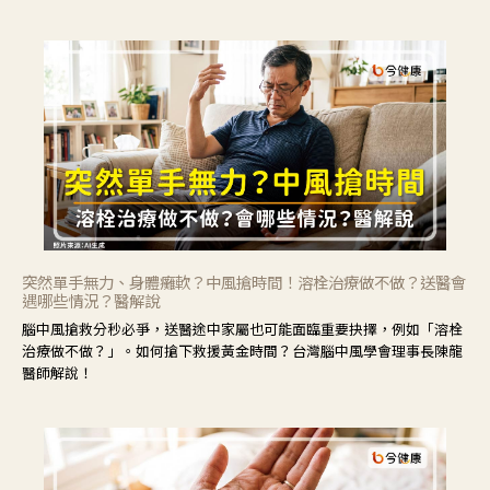
力」，鼓勵民眾建立安全且正確的自我照護習慣。
突然單手無力、身體癱軟？中風搶時間！溶栓治療做不做？送醫會
遇哪些情況？醫解說
腦中風搶救分秒必爭，送醫途中家屬也可能面臨重要抉擇，例如「溶栓
治療做不做？」。如何搶下救援黃金時間？台灣腦中風學會理事長陳龍
醫師解說！