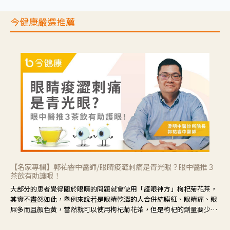
今健康嚴選推薦
【名家專欄】郭祐睿中醫師/眼睛痠澀刺痛是青光眼？眼中醫推３
茶飲有助護眼！
大部分的患者覺得關於眼睛的問題就會使用「護眼神方」枸杞菊花茶，
其實不盡然如此，舉例來說若是眼睛乾澀的人合併結膜紅、眼睛痛、眼
屎多而且顏色黃，當然就可以使用枸杞菊花茶，但是枸杞的劑量要少，
菊花的劑量要多；若是有以上症狀以外，眼睛還會有灼熱感，眼屎多到
會「牽絲」，也就是水樣分泌物增加，這樣就是感染性結膜炎了，這時