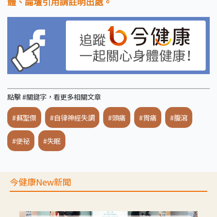
體、論壇引用請註明出處。
點擊 #關鍵字，看更多相關文章
#蘇聖傑
#自律神經失調
#頭痛
#胃痛
#腹瀉
#便祕
#失眠
今健康New新聞