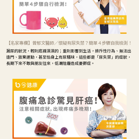
【名家專欄】曾郁文醫師／懷疑有尿失禁？簡單４步驟自我檢測！
漏尿的狀況，輕則底褲濕濕的；重則影響到生活，排斥性行為、無法出
遠門、放棄運動，甚至怕身上有尿騷味，這些都是「尿失禁」的症狀，
長期下來不敢與朋友往來，低潮陰霾造成憂鬱症。