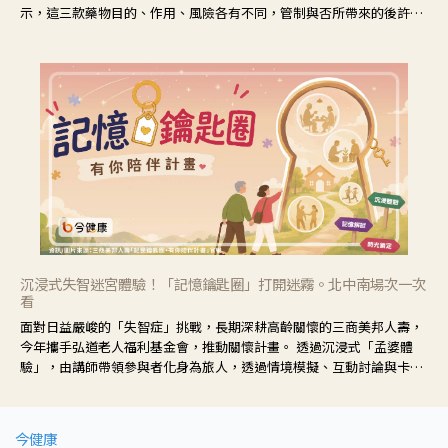
示，這三款藥物目的、作用、風險各有不同，管制與否所帶來的後許影
響也不同，可先了解其特性。
沉浸式失智迷宮體驗！「記憶鑰匙圈」打開迷霧。北中南場次一次
看
面對日益嚴峻的「失智症」挑戰，長期深耕高齡關懷的三商美邦人壽，
今年攜手弘道老人福利基金會，推動關懷計畫。 透過沉浸式「孟婆體
驗」，由講師帶領參與者化身為旅人，透過情境模擬、互動討論與卡牌
推理等，讓參與者親身感受失智症者在記憶迷宮中面臨的混亂、判斷困
難與生活挑戰。
今健康