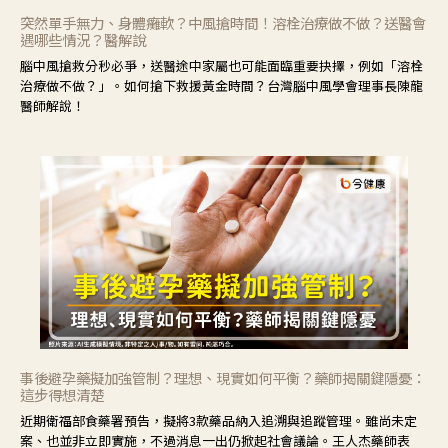
突然單手無力、身體癱軟？中風搶時間！溶栓治療做不做？送醫會
遇哪些情況？醫解說
腦中風搶救分秒必爭，送醫途中家屬也可能面臨重要抉擇，例如「溶栓
治療做不做？」。如何搶下救援黃金時間？台灣腦中風學會理事長陳龍
醫師解說！
事後避孕藥擬加強管制？理想、現實如何平衡？藥師揭關鍵隱憂：
這步得想清楚
近期衛福部食藥署預告，擬將3款藥品納入追溯與追蹤管理。雖尚未定
案、也並非立即實施，不過消息一出仍掀起社會議論。王人杰藥師表