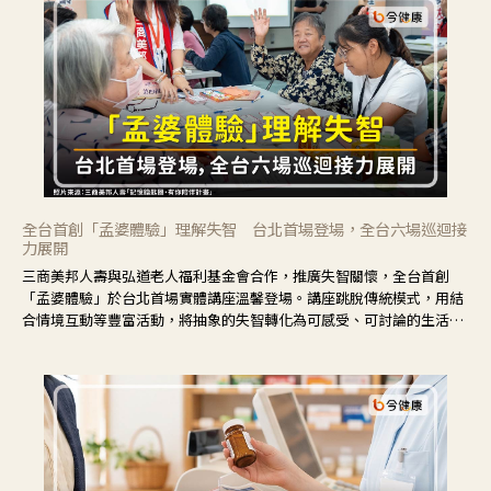
全台首創「孟婆體驗」理解失智 台北首場登場，全台六場巡迴接
力展開
三商美邦人壽與弘道老人福利基金會合作，推廣失智關懷，全台首創
「孟婆體驗」於台北首場實體講座溫馨登場。講座跳脫傳統模式，用結
合情境互動等豐富活動，將抽象的失智轉化為可感受、可討論的生活情
境，並引導民眾在家人開始出現改變時，以理解取代責備、以耐心回應
不安。