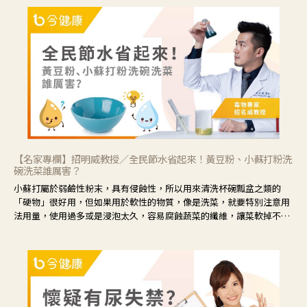
候就要使用菊花、金銀花來治療；假如單純的眼睛乾澀，結膜沒有紅，
眼睛周圍沒有眼屎，這種情況是屬於「陰虛」，就可以使用枸杞、蓮
藕、麥門冬、山藥等比較滋潤的藥材，效果就更顯著。
【名家專欄】招明威教授／全民節水省起來！黃豆粉、小蘇打粉洗
碗洗菜誰厲害？
小蘇打屬於弱鹼性粉末，具有侵蝕性，所以用來清洗杯碗瓢盆之類的
「硬物」很好用，但如果用於軟性的物質，像是洗菜，就要特別注意用
法用量，使用過多或是浸泡太久，容易腐蝕蔬菜的纖維，讓菜軟掉不清
脆。