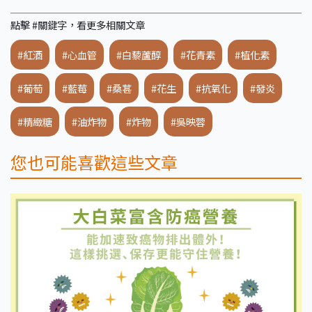
點擊 #關鍵字，看更多相關文章
#紅酒
#心血管
#白藜蘆醇
#花青素
#植化素
#葡萄
#藍莓
#桑葚
#花生
#抗氧化
#發炎
#精緻糖
#油炸物
#炸物
#吳映蓉
您也可能喜歡這些文章