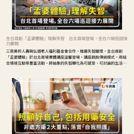
全台首創「孟婆體驗」理解失智 台北首場登場，全台六場巡迴接
力展開
三商美邦人壽與弘道老人福利基金會合作，推廣失智關懷，全台首創
「孟婆體驗」於台北首場實體講座溫馨登場。講座跳脫傳統模式，用結
合情境互動等豐富活動，將抽象的失智轉化為可感受、可討論的生活情
境，並引導民眾在家人開始出現改變時，以理解取代責備、以耐心回應
不安。