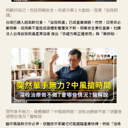
照顧好自己，包括用藥安全。非處方藥２大重點，落實「自我照
護」
台灣已邁入超高齡社會，「自我照護」已成重要課題。然而，日常非必
要用藥、或用藥不當造成身體影響屢見不鮮，用藥安全實在重要。社團
法人台灣自我照護產業協會 提出「非處方藥正確使用」與「藥師給
力」，鼓勵民眾建立安全且正確的自我照護習慣。
突然單手無力、身體癱軟？中風搶時間！溶栓治療做不做？送醫會
遇哪些情況？醫解說
腦中風搶救分秒必爭，送醫途中家屬也可能面臨重要抉擇，例如「溶栓