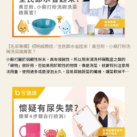
【名家專欄】招明威教授／全民節水省起來！黃豆粉、小蘇打粉洗
碗洗菜誰厲害？
小蘇打屬於弱鹼性粉末，具有侵蝕性，所以用來清洗杯碗瓢盆之類的
「硬物」很好用，但如果用於軟性的物質，像是洗菜，就要特別注意用
法用量，使用過多或是浸泡太久，容易腐蝕蔬菜的纖維，讓菜軟掉不清
脆。