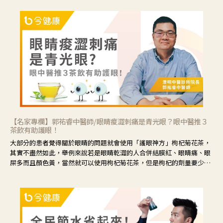
【名家專欄】郭祐睿中醫師/眼睛痠澀刺痛是青光眼？眼中醫推３
茶飲有助護眼！
大部分的患者覺得關於眼睛的問題就會使用「護眼神方」枸杞菊花茶，
其實不盡然如此，舉例來說若是眼睛乾澀的人合併結膜紅、眼睛痛、眼
屎多而且顏色黃，當然就可以使用枸杞菊花茶，但是枸杞的劑量要少，
菊花的劑量要多；若是有以上症狀以外，眼睛還會有灼熱感，眼屎多到
會「牽絲」，也就是水樣分泌物增加，這樣就是感染性結膜炎了，這時
候就要使用菊花、金銀花來治療；假如單純的眼睛乾澀，結膜沒有紅，
眼睛周圍沒有眼屎，這種情況是屬於「陰虛」，就可以使用枸杞、蓮
藕、麥門冬、山藥等比較滋潤的藥材，效果就更顯著。