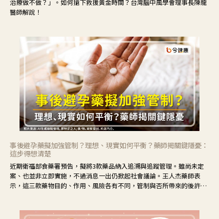
治療做不做？」。如何搶下救援黃金時間？台灣腦中風學會理事長陳龍
醫師解說！
事後避孕藥擬加強管制？理想、現實如何平衡？藥師揭關鍵隱憂：
這步得想清楚
近期衛福部食藥署預告，擬將3款藥品納入追溯與追蹤管理。雖尚未定
案、也並非立即實施，不過消息一出仍掀起社會議論。王人杰藥師表
示，這三款藥物目的、作用、風險各有不同，管制與否所帶來的後許影
響也不同，可先了解其特性。