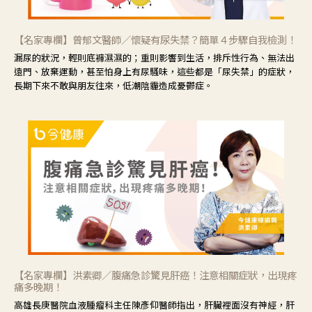
【名家專欄】曾郁文醫師／懷疑有尿失禁？簡單４步驟自我檢測！
漏尿的狀況，輕則底褲濕濕的；重則影響到生活，排斥性行為、無法出
遠門、放棄運動，甚至怕身上有尿騷味，這些都是「尿失禁」的症狀，
長期下來不敢與朋友往來，低潮陰霾造成憂鬱症。
【名家專欄】洪素卿／腹痛急診驚見肝癌！注意相關症狀，出現疼
痛多晚期！
高雄長庚醫院血液腫瘤科主任陳彥仰醫師指出，肝臟裡面沒有神經，肝