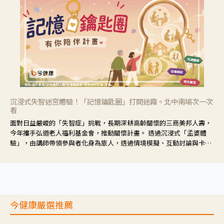
沉浸式失智迷宮體驗！「記憶鑰匙圈」打開迷霧。北中南場次一次
看
面對日益嚴峻的「失智症」挑戰，長期深耕高齡關懷的三商美邦人壽，
今年攜手弘道老人福利基金會，推動關懷計畫。 透過沉浸式「孟婆體
驗」，由講師帶領參與者化身為旅人，透過情境模擬、互動討論與卡牌
推理等，讓參與者親身感受失智症者在記憶迷宮中面臨的混亂、判斷困
難與生活挑戰。
今健康嚴選推薦