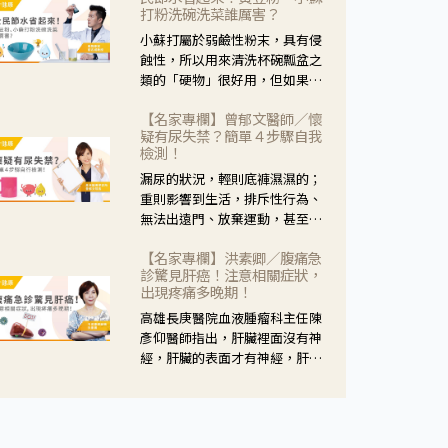
黃，當然就可以使用枸杞菊花
打粉洗碗洗菜誰厲害？
茶，但是枸杞的劑量要少，菊花
小蘇打屬於弱鹼性粉末，具有侵
的劑量要多；若是有以上症狀以
蝕性，所以用來清洗杯碗瓢盆之
外，眼睛還會有灼熱感，眼屎多
類的「硬物」很好用，但如果用
到會「牽絲」，也就是水樣分泌
於軟性的物質，像是洗菜，就要
物增加，這樣就是感染性結膜炎
【名家專欄】曾郁文醫師／懷
特別注意用法用量，使用過多或
了，這時候就要使用菊花、金銀
疑有尿失禁？簡單４步驟自我
是浸泡太久，容易腐蝕蔬菜的纖
花來治療；假如單純的眼睛乾
檢測！
維，讓菜軟掉不清脆。
澀，結膜沒有紅，眼睛周圍沒有
漏尿的狀況，輕則底褲濕濕的；
眼屎，這種情況是屬於「陰
重則影響到生活，排斥性行為、
虛」，就可以使用枸杞、蓮藕、
無法出遠門、放棄運動，甚至怕
麥門冬、山藥等比較滋潤的藥
身上有尿騷味，這些都是「尿失
材，效果就更顯著。
【名家專欄】洪素卿／腹痛急
禁」的症狀，長期下來不敢與朋
診驚見肝癌！注意相關症狀，
友往來，低潮陰霾造成憂鬱症。
出現疼痛多晚期！
高雄長庚醫院血液腫瘤科主任陳
彥仰醫師指出，肝臟裡面沒有神
經，肝臟的表面才有神經，肝臟
的腫瘤如果沒有侵犯到表面是不
會有疼痛的症狀，且如果腫瘤不
夠大，或是沒有遭到劇烈碰撞等
外力影響，多無明顯症狀，一旦