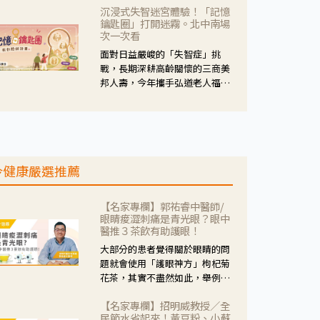
沉浸式失智迷宮體驗！「記憶
人杰藥師表示，這三款藥物目
鑰匙圈」打開迷霧。北中南場
的、作用、風險各有不同，管制
次一次看
與否所帶來的後許影響也不同，
面對日益嚴峻的「失智症」挑
可先了解其特性。
戰，長期深耕高齡關懷的三商美
邦人壽，今年攜手弘道老人福利
基金會，推動關懷計畫。 透過沉
浸式「孟婆體驗」，由講師帶領
參與者化身為旅人，透過情境模
擬、互動討論與卡牌推理等，讓
參與者親身感受失智症者在記憶
今健康嚴選推薦
迷宮中面臨的混亂、判斷困難與
生活挑戰。
【名家專欄】郭祐睿中醫師/
眼睛痠澀刺痛是青光眼？眼中
醫推３茶飲有助護眼！
大部分的患者覺得關於眼睛的問
題就會使用「護眼神方」枸杞菊
花茶，其實不盡然如此，舉例來
說若是眼睛乾澀的人合併結膜
【名家專欄】招明威教授／全
紅、眼睛痛、眼屎多而且顏色
民節水省起來！黃豆粉、小蘇