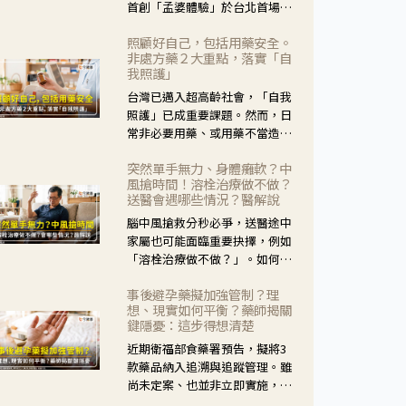
首創「孟婆體驗」於台北首場實
體講座溫馨登場。講座跳脫傳統
照顧好自己，包括用藥安全。
模式，用結合情境互動等豐富活
非處方藥２大重點，落實「自
動，將抽象的失智轉化為可感
我照護」
受、可討論的生活情境，並引導
台灣已邁入超高齡社會，「自我
民眾在家人開始出現改變時，以
照護」已成重要課題。然而，日
理解取代責備、以耐心回應不
常非必要用藥、或用藥不當造成
安。
身體影響屢見不鮮，用藥安全實
突然單手無力、身體癱軟？中
在重要。社團法人台灣自我照護
風搶時間！溶栓治療做不做？
產業協會 提出「非處方藥正確使
送醫會遇哪些情況？醫解說
用」與「藥師給力」，鼓勵民眾
腦中風搶救分秒必爭，送醫途中
建立安全且正確的自我照護習
家屬也可能面臨重要抉擇，例如
慣。
「溶栓治療做不做？」。如何搶
下救援黃金時間？台灣腦中風學
事後避孕藥擬加強管制？理
會理事長陳龍醫師解說！
想、現實如何平衡？藥師揭關
鍵隱憂：這步得想清楚
近期衛福部食藥署預告，擬將3
款藥品納入追溯與追蹤管理。雖
尚未定案、也並非立即實施，不
過消息一出仍掀起社會議論。王