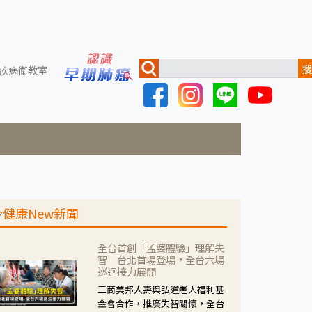
搜
疾病衛教室
今健康New新聞
全台首創「孟婆體驗」理解失
智 台北首場登場，全台六場
巡迴接力展開
三商美邦人壽與弘道老人福利基
金會合作，推廣失智關懷，全台