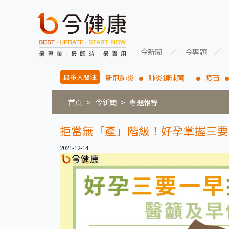
今新聞
今專題
最多人關注
新冠肺炎
肺炎鏈球菌
疫苗
首頁
今新聞
專題報導
拒當無「產」階級！好孕掌握三要
2021-12-14