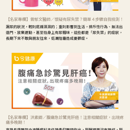
【名家專欄】曾郁文醫師／懷疑有尿失禁？簡單４步驟自我檢測！
漏尿的狀況，輕則底褲濕濕的；重則影響到生活，排斥性行為、無法出
遠門、放棄運動，甚至怕身上有尿騷味，這些都是「尿失禁」的症狀，
長期下來不敢與朋友往來，低潮陰霾造成憂鬱症。
【名家專欄】洪素卿／腹痛急診驚見肝癌！注意相關症狀，出現疼
痛多晚期！
高雄長庚醫院血液腫瘤科主任陳彥仰醫師指出，肝臟裡面沒有神經，肝