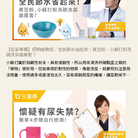
【名家專欄】招明威教授／全民節水省起來！黃豆粉、小蘇打粉洗
碗洗菜誰厲害？
小蘇打屬於弱鹼性粉末，具有侵蝕性，所以用來清洗杯碗瓢盆之類的
「硬物」很好用，但如果用於軟性的物質，像是洗菜，就要特別注意用
法用量，使用過多或是浸泡太久，容易腐蝕蔬菜的纖維，讓菜軟掉不清
脆。