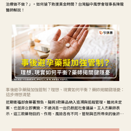
治療做不做？」。如何搶下救援黃金時間？台灣腦中風學會理事長陳龍
醫師解說！
事後避孕藥擬加強管制？理想、現實如何平衡？藥師揭關鍵隱憂：
這步得想清楚
近期衛福部食藥署預告，擬將3款藥品納入追溯與追蹤管理。雖尚未定
案、也並非立即實施，不過消息一出仍掀起社會議論。王人杰藥師表
示，這三款藥物目的、作用、風險各有不同，管制與否所帶來的後許影
響也不同，可先了解其特性。