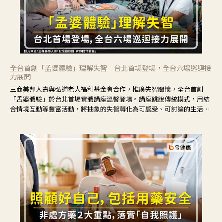
全台首創「孟婆體驗」理解失智 台北首場登場，全台六場巡迴接
力展開
三商美邦人壽與弘道老人福利基金會合作，推廣失智關懷，全台首創
「孟婆體驗」於台北首場實體講座溫馨登場。講座跳脫傳統模式，用結
合情境互動等豐富活動，將抽象的失智轉化為可感受、可討論的生活情
境，並引導民眾在家人開始出現改變時，以理解取代責備、以耐心回應
不安。