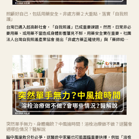
照顧好自己，包括用藥安全。非處方藥２大重點，落實「自我照
護」
台灣已邁入超高齡社會，「自我照護」已成重要課題。然而，日常非必
要用藥、或用藥不當造成身體影響屢見不鮮，用藥安全實在重要。社團
法人台灣自我照護產業協會 提出「非處方藥正確使用」與「藥師給
力」，鼓勵民眾建立安全且正確的自我照護習慣。
突然單手無力、身體癱軟？中風搶時間！溶栓治療做不做？送醫會
遇哪些情況？醫解說
腦中風搶救分秒必爭，送醫途中家屬也可能面臨重要抉擇，例如「溶栓