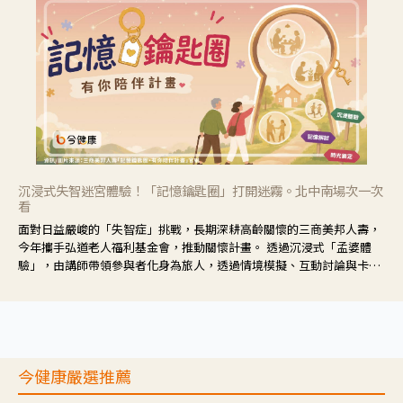
沉浸式失智迷宮體驗！「記憶鑰匙圈」打開迷霧。北中南場次一次
看
面對日益嚴峻的「失智症」挑戰，長期深耕高齡關懷的三商美邦人壽，
今年攜手弘道老人福利基金會，推動關懷計畫。 透過沉浸式「孟婆體
驗」，由講師帶領參與者化身為旅人，透過情境模擬、互動討論與卡牌
推理等，讓參與者親身感受失智症者在記憶迷宮中面臨的混亂、判斷困
難與生活挑戰。
今健康嚴選推薦