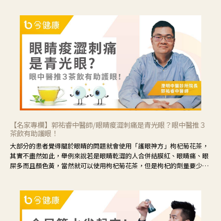
【名家專欄】郭祐睿中醫師/眼睛痠澀刺痛是青光眼？眼中醫推３
茶飲有助護眼！
大部分的患者覺得關於眼睛的問題就會使用「護眼神方」枸杞菊花茶，
其實不盡然如此，舉例來說若是眼睛乾澀的人合併結膜紅、眼睛痛、眼
屎多而且顏色黃，當然就可以使用枸杞菊花茶，但是枸杞的劑量要少，
菊花的劑量要多；若是有以上症狀以外，眼睛還會有灼熱感，眼屎多到
會「牽絲」，也就是水樣分泌物增加，這樣就是感染性結膜炎了，這時
候就要使用菊花、金銀花來治療；假如單純的眼睛乾澀，結膜沒有紅，
眼睛周圍沒有眼屎，這種情況是屬於「陰虛」，就可以使用枸杞、蓮
藕、麥門冬、山藥等比較滋潤的藥材，效果就更顯著。